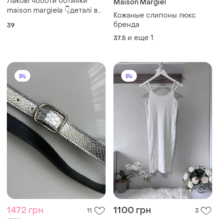
Лакові чоботи ботинки
Maison Margiel
maison margiela 👇деталі в
Кожаные слипоны люкс
описі
бренда
39
и еще
1
37.5
1472 грн
1100 грн
11
3