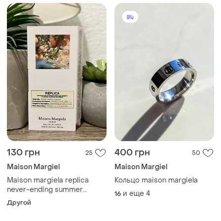
130 грн
400 грн
25
50
Maison Margiel
Maison Margiel
Maison margiela replica
Кольцо maison margiela
never-ending summer
и еще
4
16
туалетна вода унісекс, 1,2мл
Другой
🍋‍🟩