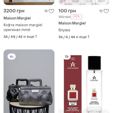
3200 грн
100 грн
13
12
-34%
150 грн
Maison Margiel
Maison Margiel
Кофта maison margiel
оригинал mm6
Блузка
и еще
1
34 / XS / 42
и еще
1
36 / S / 44