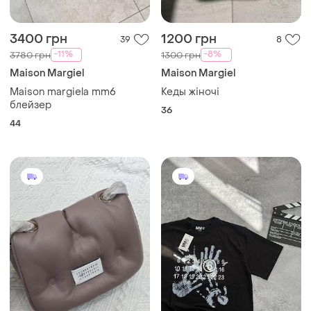
3400 грн
1200 грн
39
8
-11%
-8%
3780 грн
1300 грн
Maison Margiel
Maison Margiel
Maison margiela mm6
Кеды жіночі
блейзер
36
44