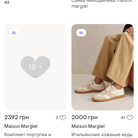
Сумка чемоданчика maison
43
margiel
2392 грн
2000 грн
3
43
Maison Margiel
Maison Margiel
Комплект портупея и
Итальянские кожаные кеды