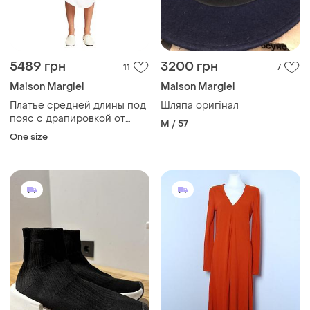
5489 грн
3200 грн
11
7
Maison Margiel
Maison Margiel
Платье средней длины под
Шляпа оригінал
пояс с драпировкой от
M / 57
mm6 maison margiela,
One size
оригинал