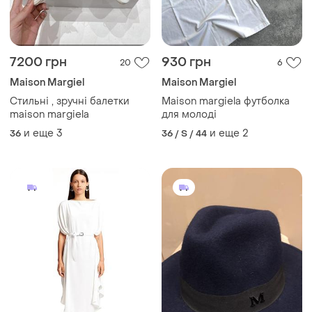
7200 грн
930 грн
20
6
Maison Margiel
Maison Margiel
Стильні , зручні балетки
Maison margiela футболка
maison margiela
для молоді
и еще
3
и еще
2
36
36 / S / 44