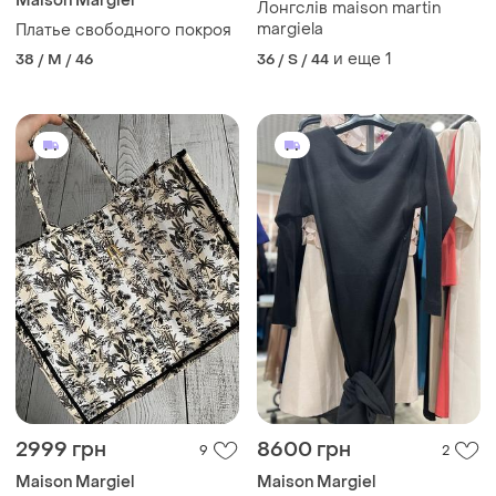
Maison Margiel
Лонгслів maison martin
margiela
Платье свободного покроя
и еще
1
38 / M / 46
36 / S / 44
2999 грн
8600 грн
9
2
Maison Margiel
Maison Margiel