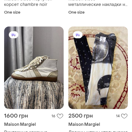
корсет chambre noir
металлические накладки на
соски колпачки с
One size
One size
гравировкой
1600 грн
2500 грн
16
14
Maison Margiel
Maison Margiel