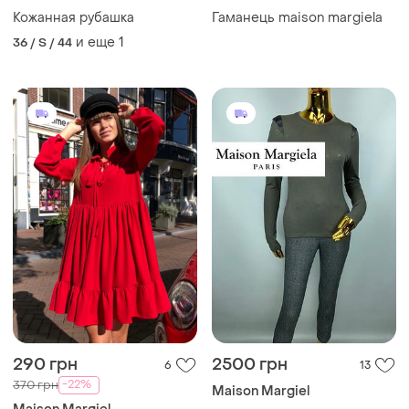
Кожанная рубашка
Гаманець maison margiela
и еще
1
36 / S / 44
290 грн
2500 грн
6
13
-22%
370 грн
Maison Margiel