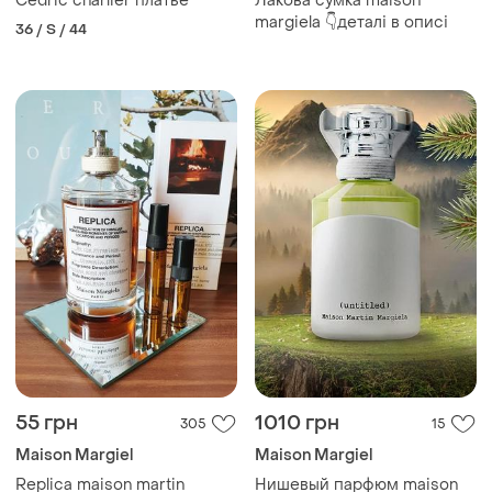
Сedric сharlier платье
Лакова сумка maison
margiela 👇деталі в описі
36 / S / 44
55 грн
1010 грн
305
15
Maison Margiel
Maison Margiel
Replica maison martin
Нишевый парфюм maison