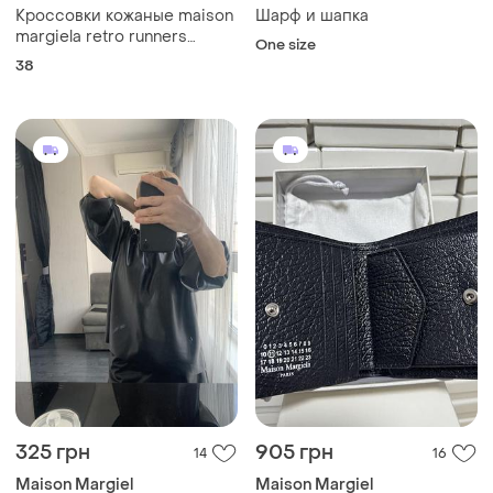
Кроссовки кожаные maison
Шарф и шапка
margiela retro runners
One size
«white’
38
325 грн
905 грн
14
16
Maison Margiel
Maison Margiel