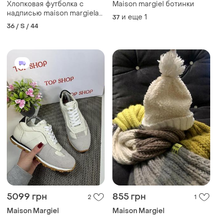
Хлопковая футболка с
Maison margiel ботинки
надписью maison margiela
и еще
1
37
paris 💜💗💜
36 / S / 44
5099 грн
855 грн
2
1
Maison Margiel
Maison Margiel