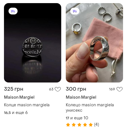
325 грн
300 грн
63
169
Maison Margiel
Maison Margiel
Колце masion margiela
Колецо masion margiela
унисекс
и еще
6
16,5
и еще
10
17
(4)