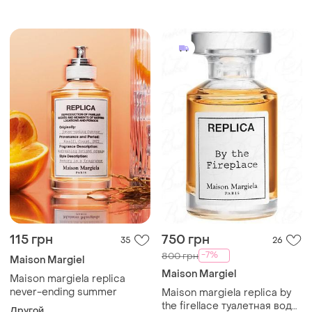
115 грн
750 грн
35
26
-7%
800 грн
Maison Margiel
Maison Margiel
Maison margiela replica
never-ending summer
Maison margiela replica by
the firellace туалетная вода
Другой