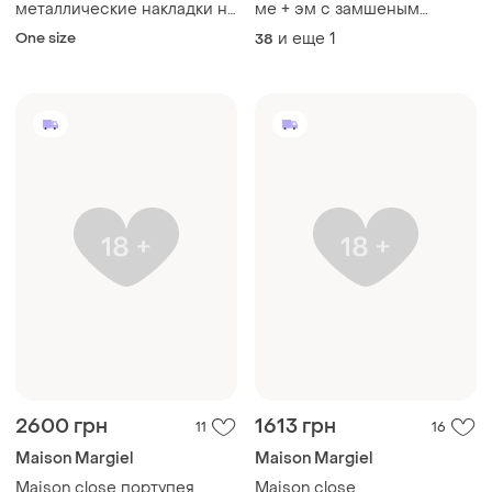
металлические накладки на
ме + эм с замшеным
соски с гравировкой
размером 39
One size
и еще
1
38
2600 грн
1613 грн
11
16
Maison Margiel
Maison Margiel
Maison close портупея
Maison close