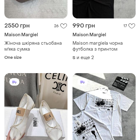
2550 грн
990 грн
26
17
Maison Margiel
Maison Margiel
Жіноча шкіряна стьобана
Maison margiela чорна
м'яка сумка
футболка з принтом
One size
и еще
2
S