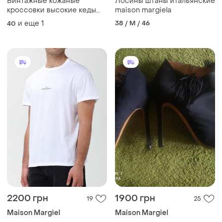
Винтажные кожаные
Лосины штаны итальянские
кроссовки высокие кеды
maison margiela
closed унисекс модель
и еще
1
38 / M / 46
40
2200 грн
1900 грн
19
25
Maison Margiel
Maison Margiel