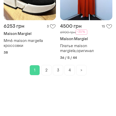
6253 грн
4500 грн
3
15
-35%
6900 грн
Maison Margiel
Maison Margiel
Mm6 maison margella
кроссовки
Платье maison
margiela,оригинал
38
36 / S / 44
1
2
3
4
>