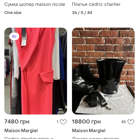
Сумка шопер maison nicole
Платье сedric сharlier
One size
36 / S / 44
7480 грн
18800 грн
1
45
Maison Margiel
Maison Margiel