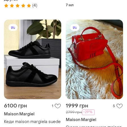
унисекс 7 мл
7 мл
(4)
6100 грн
1999 грн
1
5
-29%
2799 грн
Maison Margiel
Maison Margiel
Кеди maison margiela suede