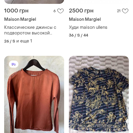
1000 грн
2500 грн
6
21
Maison Margiel
Maison Margiel
Классические джинсы с
Худи maison ullens
подворотом высокой
36 / S / 44
посадкой 🤍
и еще
1
26 / S