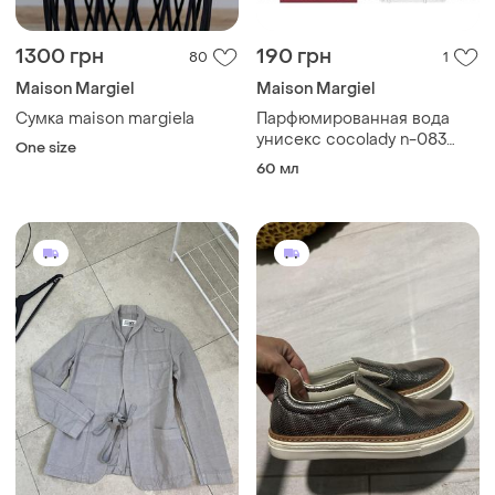
1300 грн
190 грн
80
1
Maison Margiel
Maison Margiel
Сумка maison margiela
Парфюмированная вода
унисекс cocolady n-083
One size
(maison francis kurkdjian
60 мл
baccarat rouge 540), 60 мл