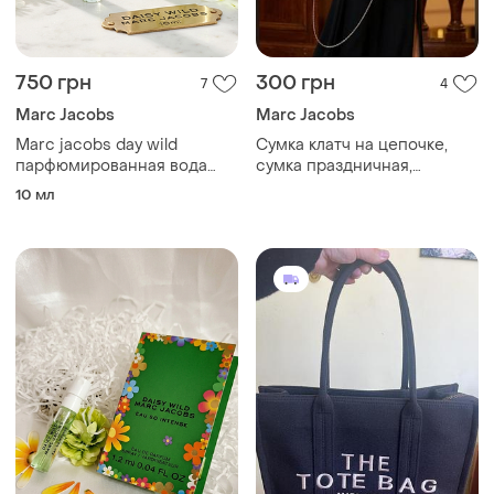
750 грн
300 грн
7
4
Marc Jacobs
Marc Jacobs
Marc jacobs day wild
Сумка клатч на цепочке,
парфюмированная вода
сумка праздничная,
для женщин объем: 10 мл
сумочка вечерняя
10 мл