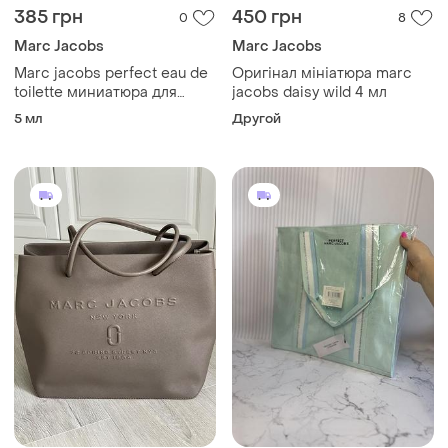
385 грн
450 грн
0
8
Marc Jacobs
Marc Jacobs
Marc jacobs perfect eau de
Оригінал мініатюра marc
toilette миниатюра для
jacobs daisy wild 4 мл
женщин (оригинал)
5 мл
Другой