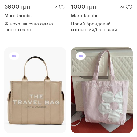
5800 грн
1000 грн
3
31
Marc Jacobs
Marc Jacobs
Жіноча шкіряна сумка-
Новий брендовий
шопер marc
котоновий/бавовний
jacobs.оригінал.
шопер marc jacobs