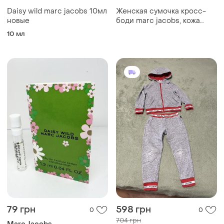
Daisy wild marc jacobs 10мл
Женская сумочка кросс-
новые
боди marc jacobs, кожа
сафьяно,черная.
10 мл
79 грн
598 грн
0
0
704 грн