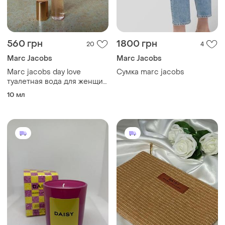
560 грн
1800 грн
20
4
Marc Jacobs
Marc Jacobs
Marc jacobs day love
Сумка marc jacobs
туалетная вода для женщин
10 мл.
10 мл