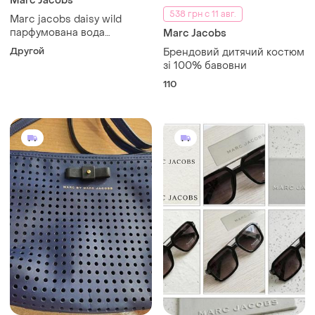
Marc Jacobs
538 грн с 11 авг.
Marc jacobs daisy wild
парфумована вода
Marc Jacobs
2024року
Другой
Брендовий дитячий костюм
зі 100% бавовни
110