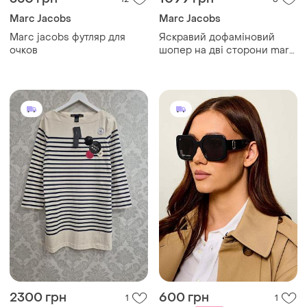
Marc Jacobs
Marc Jacobs
Marc jacobs футляр для
Яскравий дофаміновий
очков
шопер на дві сторони marc
jacobs абсолютно новий
2300 грн
600 грн
1
1