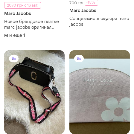
-15%
700 грн
2070 грн с 13 авг.
Marc Jacobs
Marc Jacobs
Сонцезахисні окуляри marc
Новое брендовое платье
jacobs
marc jacobs оригинал
платье туника лонгслив в
и еще
1
M
полоску с бирками l