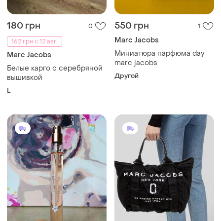
180 грн
550 грн
0
1
Marc Jacobs
162 грн с 12 авг.
Миниатюра парфюма day
Marc Jacobs
marc jacobs
Белые карго с серебряной
Другой
вышивкой
L