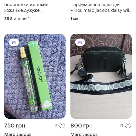
Босоножки женские,
Парфумована вода для
кожаные.дужуже
жінок marc jacobs daisy wild
мягкие.орининал.новые.
eau so intense, 1.2 мл
и еще
1
1 мл
35.5
750 грн
800 грн
2
17
Marc Jacobs
Marc Jacobs