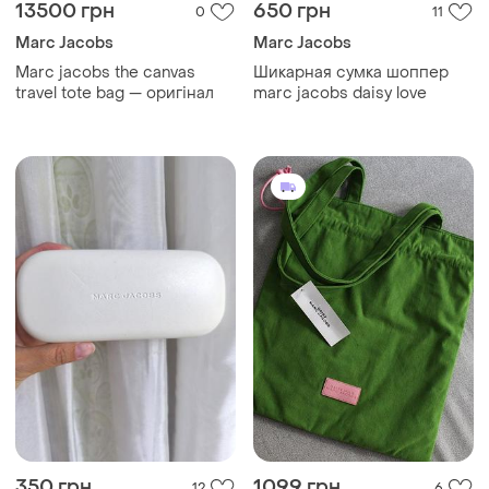
13500 грн
650 грн
0
11
Marc Jacobs
Marc Jacobs
Marc jacobs the canvas
Шикарная сумка шоппер
travel tote bag — оригінал
marc jacobs daisy love
350 грн
1099 грн
12
6