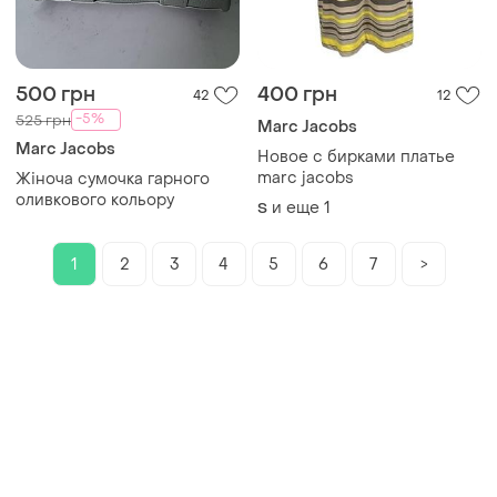
500 грн
400 грн
42
12
-5%
525 грн
Marc Jacobs
Marc Jacobs
Новое с бирками платье
marc jacobs
Жіноча сумочка гарного
оливкового кольору
и еще
1
S
1
2
3
4
5
6
7
>