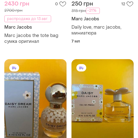
2430 грн
250 грн
0
12
2700 грн
-21%
315 грн
Marc Jacobs
распродажа до 13 авг.
Marc Jacobs
Daily love, marc jacobs,
миниатюра
Marc jacobs the tote bag
сумка оригинал
7 мл