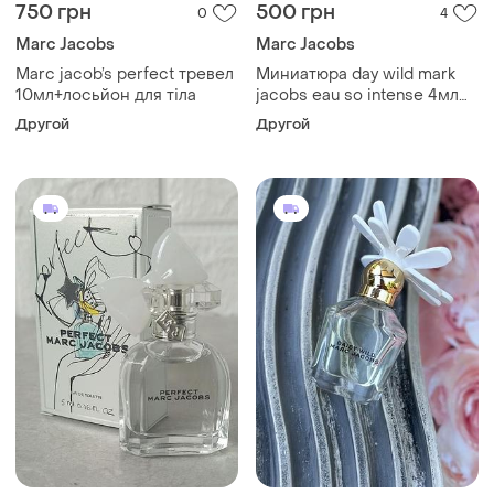
750 грн
500 грн
0
4
Marc Jacobs
Marc Jacobs
Marc jacob’s perfect тревел
Миниатюра day wild mark
10мл+лосьйон для тіла
jacobs eau so intense 4мл
оригинал
Другой
Другой