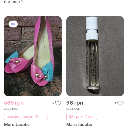
и еще
1
S
шерсть ангора р. s, xs marc
jacobs шерстной гольф
короткий рукав
585 грн
98 грн
3
1
650 грн
100 грн
распродажа до 13 авг.
88 грн с 12 авг.
Marc Jacobs
Marc Jacobs