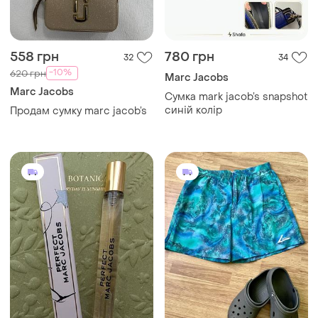
558 грн
780 грн
32
34
-10%
620 грн
Marc Jacobs
Marc Jacobs
Сумка mark jacob’s snapshot
синій колір
Продам сумку marc jacob’s