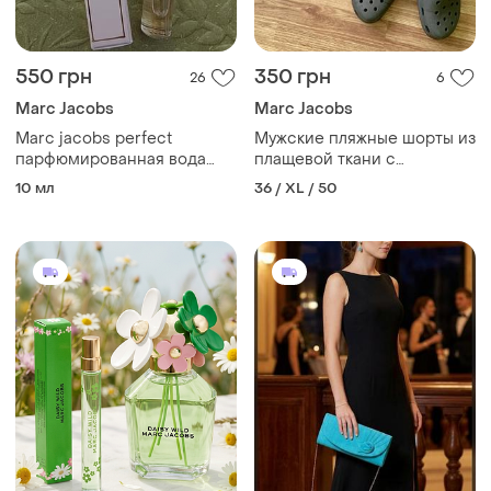
550 грн
350 грн
26
6
Marc Jacobs
Marc Jacobs
Marc jacobs perfect
Мужские пляжные шорты из
парфюмированная вода
плащевой ткани с
для женщин 10ml без
подкладкой jahco
10 мл
36 / XL / 50
одного затесту
(швейцария)