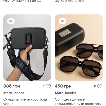
черно-коричневые с
Футляр для очков
полной защитой от солнца,
авиаторы 2026, очки от
солнца черная оправа,
коричневая линза
885 грн
450 грн
2
8
Marc Jacobs
Marc Jacobs
Сумка на плече крос боді
Солнцезащитные
чорна
коричневые очки авиаторы