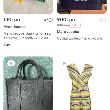
130 грн
900 грн
5
27
-3%
920 грн
Marc Jacobs
Marc Jacobs
Marc jacobs daisy wild (eau
so extra) – пробник 1.2 мл
Сумка шопер marc jacobs
1 мл