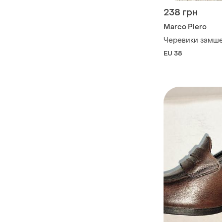
238 грн
Marco Piero
Черевики замшев
EU 38