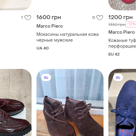
1600 грн
1200 грн
1
0
-12%
1350 грн
Marco Piero
Marco Piero
Мокасины натуральная кожа
чёрные мужские
Кожаные туф
перфорацие
UA 40
EU 42