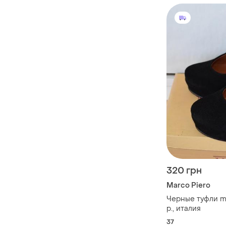
320 грн
Marco Piero
Черные туфли ma
р., италия
37