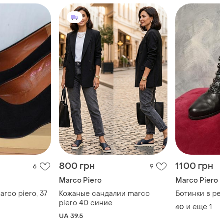
800 грн
1100 грн
6
9
Marco Piero
Marco Piero
rco piero, 37
Кожаные сандалии marco
Ботинки в р
piero 40 синие
и еще
1
40
UA 39.5