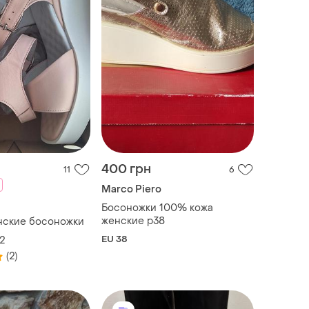
400 грн
11
6
Marco Piero
Босоножки 100% кожа
женские р38
нские босоножки
EU 38
2
(2)