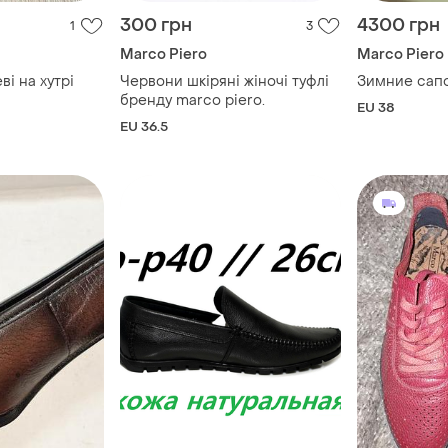
300 грн
4300 грн
1
3
Marco Piero
Marco Piero
і на хутрі
Червони шкіряні жіночі туфлі
Зимние сап
бренду marco piero.
EU 38
EU 36.5