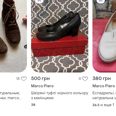
500 грн
380 грн
13
0
Marco Piero
Marco Piero
туральные,
Шкіряні туфлі чорного кольору
Еспадрильі,
нки, marco
з камінцями
натуральна ш
ые, размер 36
38
38
и еще
1
36.5