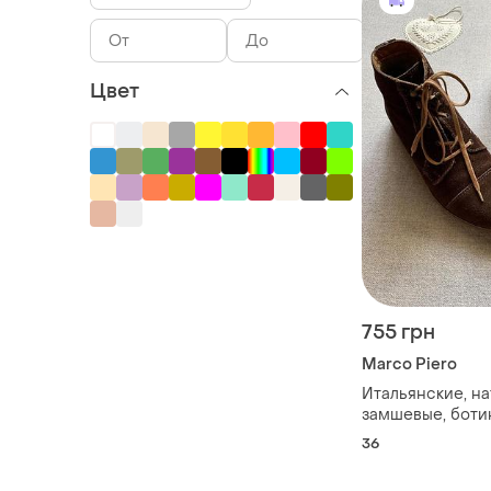
Цвет
755 грн
Marco Piero
Итальянские, на
замшевые, боти
piero, коричнев
36