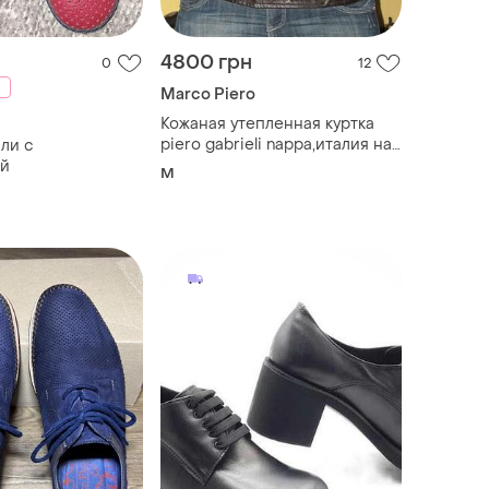
4800 грн
0
12
Marco Piero
Кожаная утепленная куртка
piero gabrieli nappa,италия на
ли с
синтепоне
й
M