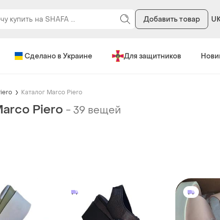
Добавить товар
U
Сделано в Украине
Для защитников
Нови
iero
Каталог Marco Piero
arco Piero
-
39 вещей