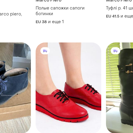
Marco Piero
Marco Piero
Полые сапожки сапоги
Туфлі р. 41 
ботинки
arco piero,
и ещ
EU 41.5
и еще
1
EU 38