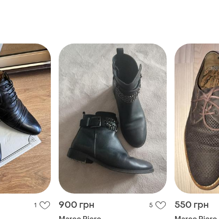
900 грн
550 грн
1
5