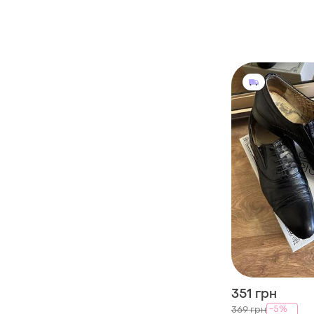
351 грн
-5%
369 грн