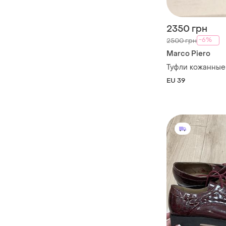
2350 грн
-6%
2500 грн
Marco Piero
Туфли кожанные
EU 39