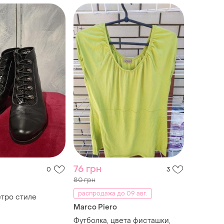
76 грн
0
3
80 грн
распродажа до 09 авг.
етро стиле
Marco Piero
Футболка, цвета фисташки,