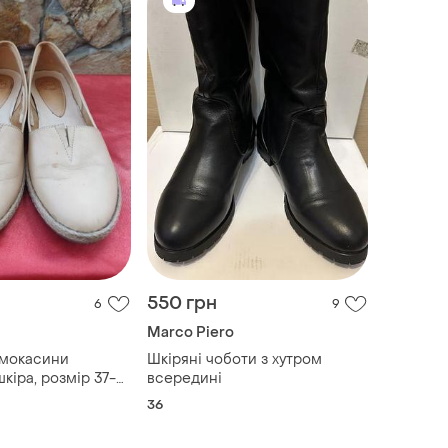
550 грн
6
9
Marco Piero
 мокасини
Шкіряні чоботи з хутром
кіра, розмір 37-
всередині
36