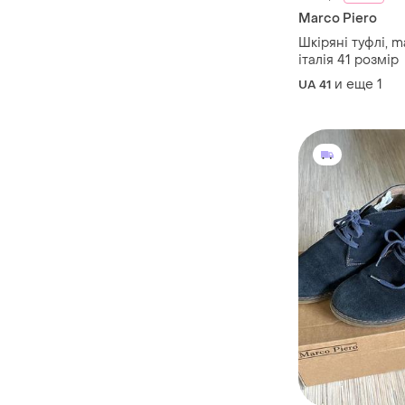
Marco Piero
Шкіряні туфлі, m
італія 41 розмір
и еще
1
UA 41