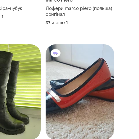
Marco Piero
шкіра-нубук
Лофери marco piero (польща)
оригінал
е
1
и еще
1
37