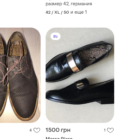
размер 42, германия
и еще
1
42 / XL / 50
1500 грн
4
1