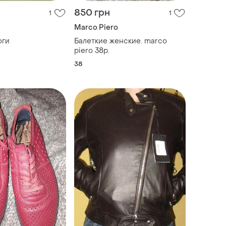
850 грн
1
1
Marco Piero
оги
Балеткие женские. marco
piero 38р.
38