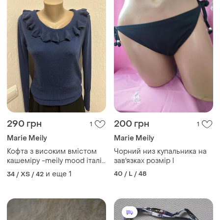
290 грн
200 грн
1
1
Marie Meily
Marie Meily
Кофта з високим вмістом
Чорний низ купальника на
кашеміру -meily mood італія
зав'язках розмір l
xs
и еще
1
40 / L / 48
34 / XS / 42