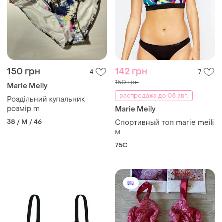
150 грн
142 грн
4
7
150 грн
Marie Meily
распродажа до 08 авг.
Роздільний купальник
розмір m
Marie Meily
38 / M / 46
Спортивный топ marie meili
м
75C