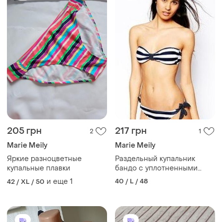
205 грн
217 грн
2
1
Marie Meily
Marie Meily
Яркие разноцветные
Раздельный купальник
купальные плавки
бандо с уплотненными
чашками от mariė melli, p.
и еще
1
40 / L / 48
42 / XL / 50
40