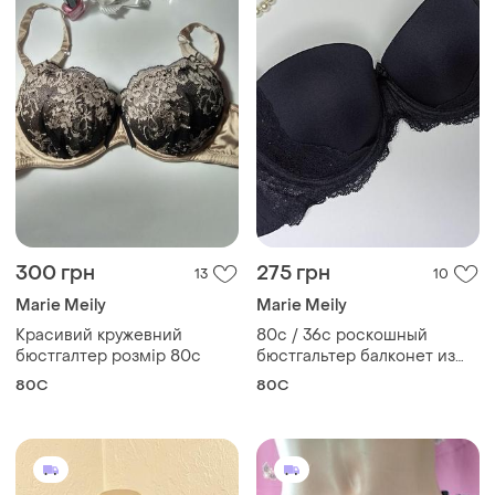
300 грн
275 грн
13
10
Marie Meily
Marie Meily
Красивий кружевний
80c / 36c роскошный
бюстгалтер розмір 80c
бюстгальтер балконет из
микрофибры с кружевом и
80C
80C
стразами marie meili