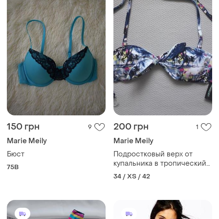
150 грн
200 грн
9
1
Marie Meily
Marie Meily
Бюст
Подростковый верх от
купальника в тропический
75B
принт marie meili
34 / XS / 42