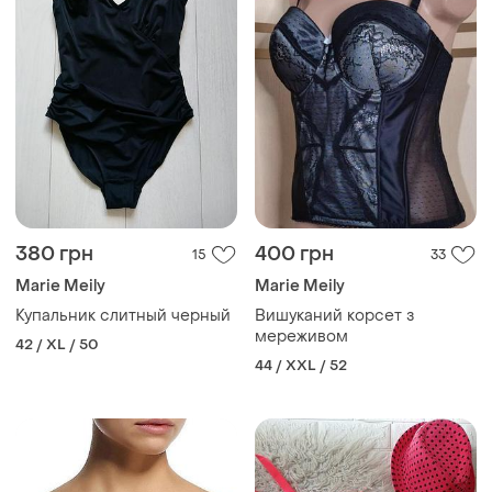
380 грн
400 грн
15
33
Marie Meily
Marie Meily
Купальник слитный черный
Вишуканий корсет з
мереживом
42 / XL / 50
44 / XXL / 52