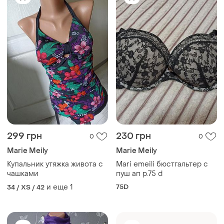
299 грн
230 грн
0
0
Marie Meily
Marie Meily
Купальник утяжка живота с
Mari emeili бюстгальтер с
чашками
пуш ап р.75 d
и еще
1
75D
34 / XS / 42