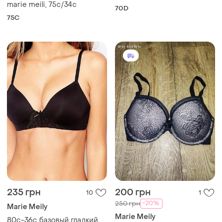
marie meili, 75с/34с
70D
75C
235 грн
200 грн
10
1
-20%
250 грн
Marie Meily
Marie Meily
80с-36с базовый гладкий