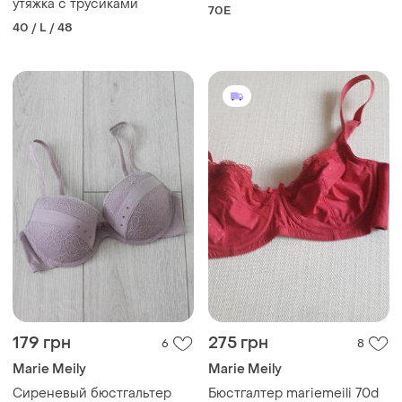
утяжка с трусиками
70E
40 / L / 48
179 грн
275 грн
6
8
Marie Meily
Marie Meily
Сиреневый бюстгальтер
Бюстгалтер mariemeili 70d