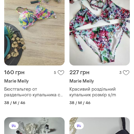
160 грн
227 грн
5
3
Marie Meily
Marie Meily
Бюстгальтер от
Красивий роздільний
раздельного купальника с
купальник розмір s/m
цветочным принтом
38 / M / 46
38 / M / 46
размера 75/c