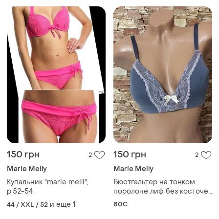
150 грн
150 грн
2
2
Marie Meily
Marie Meily
Купальник "marie meili",
Бюстгальтер на тонком
р.52-54.
поролоне лиф без косточек
р.80c
и еще
1
80C
44 / XXL / 52