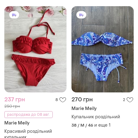
237 грн
270 грн
8
2
250 грн
Marie Meily
распродажа до 08 авг.
Купальник роздільний
Marie Meily
и еще
1
38 / M / 46
Красивий роздільний
купальник