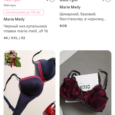
4
3
150 грн
Marie Meily
распродажа до 08 авг.
Шикарний, базовий,
бюстгальтер, в чорному,
Marie Meily
кольорі, від дорогого
80B
Черный низ купальника
бренду: sylvie meis🫶
плавки marie meili, u9 16
44 / XXL / 52