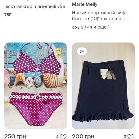
Marie Meily
Бюстгальтер mariemeili 75e
Новый спортивный лиф-
75E
бюст р.s(10)" marie meili"
гонконг
и еще
1
36 / S / 44
250 грн
200 грн
4
3