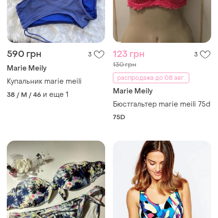
590 грн
123 грн
3
3
130 грн
Marie Meily
распродажа до 08 авг.
Купальник marie meili
Marie Meily
и еще
1
38 / M / 46
Бюстгальтер marie meili 75d
75D