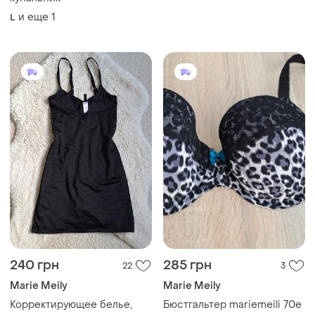
и еще
1
L
240 грн
285 грн
22
3
Marie Meily
Marie Meily
Корректирующее белье,
Бюстгальтер mariemeili 70e