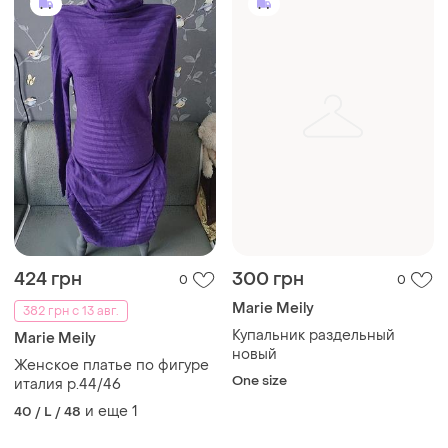
424 грн
300 грн
0
0
Marie Meily
382 грн с 13 авг.
Купальник раздельный
Marie Meily
новый
Женское платье по фигуре
One size
италия р.44/46
и еще
1
40 / L / 48