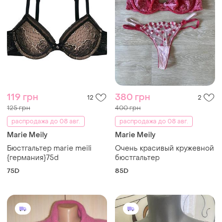
119 грн
380 грн
12
2
125 грн
400 грн
распродажа до 08 авг.
распродажа до 08 авг.
Marie Meily
Marie Meily
Бюстгальтер marie meili
Очень красивый кружевной
{германия}75d
бюстгальтер
75D
85D