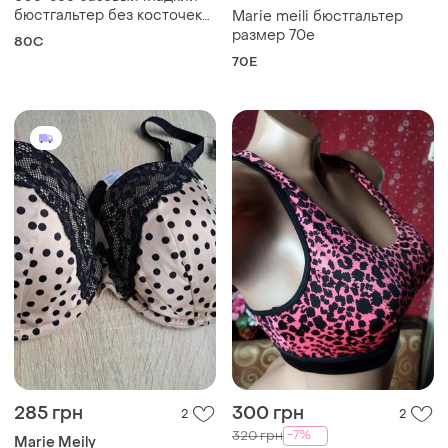
бюстгальтер без косточек
Marie meili бюстгальтер
от marie meili
размер 70е
80C
70E
285 грн
300 грн
2
2
-7%
320 грн
Marie Meily