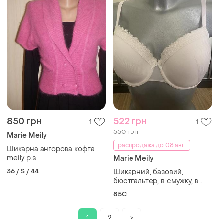
850 грн
522 грн
1
1
550 грн
Marie Meily
распродажа до 08 авг.
Шикарна ангорова кофта
meily p.s
Marie Meily
36 / S / 44
Шикарний, базовий,
бюстгальтер, в смужку, в
білому кольорі, від
85C
дорогого бренду: marie
meili
1
2
>