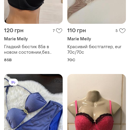
120 грн
110 грн
7
5
Marie Meily
Marie Meily
Гладкий бюстик 85в в
Красивий бюстгалтер, eur
новом состоянии,без
70c/70с
пушапа
85B
70C