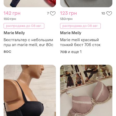
142 грн
123 грн
7
10
150 грн
130 грн
распродажа до 08 авг.
распродажа до 08 авг.
Marie Meily
Marie Meily
Бюстгальтер с небольшим
Marie meili красивый
пуш ап marie meili, eur 80c
тонкий бюст 70б сток
80C
и еще
1
70B