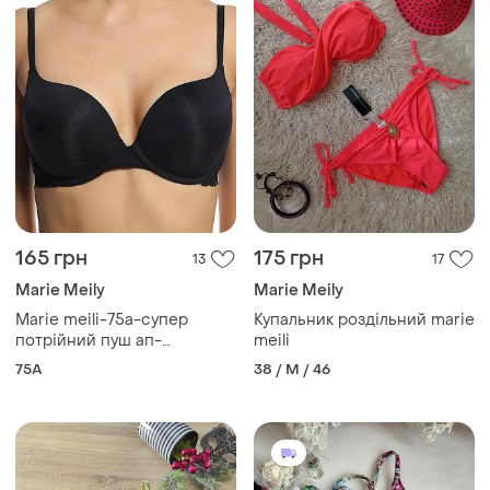
165 грн
175 грн
13
17
Marie Meily
Marie Meily
Marie meili-75а-супер
Купальник роздільний marie
потрійний пуш ап-
meili
бюстгальтер
75A
38 / M / 46