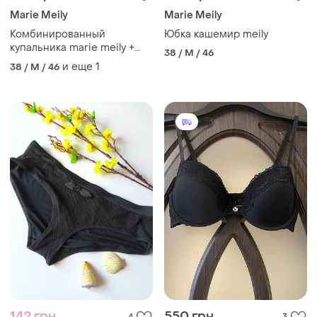
Marie Meily
Marie Meily
Комбинированный
Юбка кашемир meily
купальника marie meily +
38 / M / 46
плавки triumph в подарок
и еще
1
38 / M / 46
размер 38-40
142 грн
550 грн