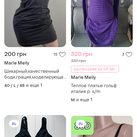
200 грн
320 грн
15
3
337 грн
Marie Meily
распродажа до 08 авг.
Шикарный,качественный
боди,грация,моделирующая
Marie Meily
утяжка marie meili (14)
и еще
1
40 / L / 48
Теплое платье гольф
италия р. s/m
и еще
1
M