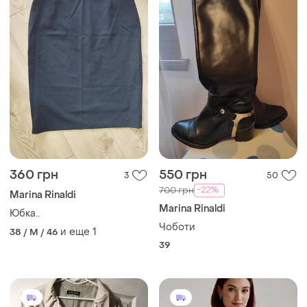
360 грн
550 грн
3
50
-22%
700 грн
Marina Rinaldi
Marina Rinaldi
Юбка..
Чоботи
и еще
1
38 / M / 46
39