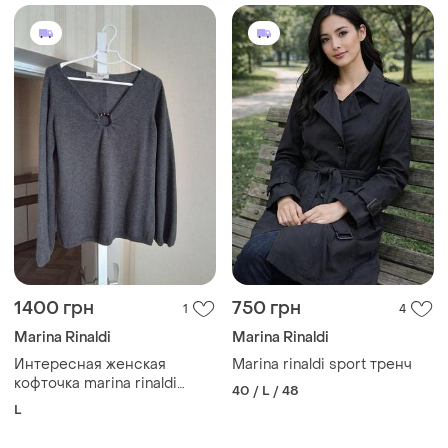
1400 грн
750 грн
1
4
Marina Rinaldi
Marina Rinaldi
Интересная женская
Marina rinaldi sport тренч
кофточка marina rinaldi
40 / L / 48
темно серого цвета из
L
кашемира и шерсти 50
разм.