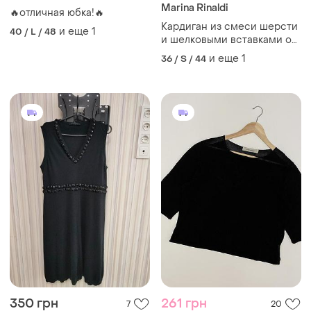
Marina Rinaldi
🔥отличная юбка!🔥
Кардиган из смеси шерсти
и еще
1
40 / L / 48
и шелковыми вставками от
marina rinaldi
и еще
1
36 / S / 44
350 грн
261 грн
7
20