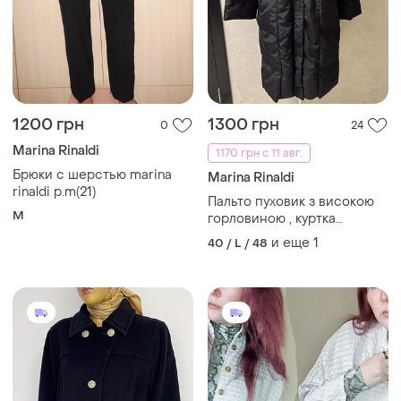
1200 грн
1300 грн
0
24
Marina Rinaldi
1170 грн с 11 авг.
Брюки с шерстью marina
Marina Rinaldi
rinaldi p.m(21)
Пальто пуховик з високою
M
горловиною , куртка
подовжена стьобана
и еще
1
40 / L / 48