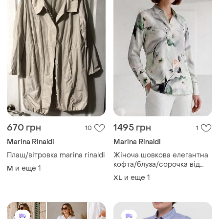
670 грн
1495 грн
10
1
Marina Rinaldi
Marina Rinaldi
Плащ/вітровка marina rinaldi
Жіноча шовкова елегантна
кофта/блуза/сорочка від
и еще
1
M
вишуканого італійського
и еще
1
XL
бренду marina rinaldi