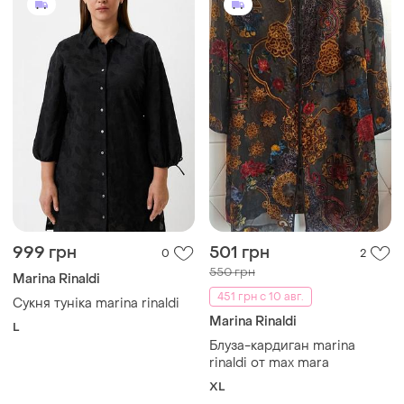
999 грн
501 грн
0
2
550 грн
Marina Rinaldi
451 грн с 10 авг.
Сукня туніка marina rinaldi
Marina Rinaldi
L
Блуза-кардиган marina
rinaldi от max mara
XL