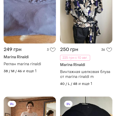
249 грн
250 грн
3
36
Marina Rinaldi
225 грн с 10 авг.
Реглан marina rinaldi
Marina Rinaldi
и еще
1
38 / M / 46
Винтажная шелковая блуза
от marina rinaldi m
и еще
1
40 / L / 48