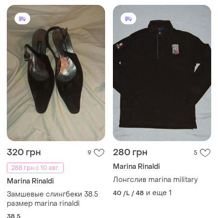
320 грн
280 грн
9
5
Marina Rinaldi
288 грн с 10 авг.
Лонгслив marina military
Marina Rinaldi
и еще
1
40 /L / 48
Замшевые слингбеки 38.5
размер marina rinaldi
38.5