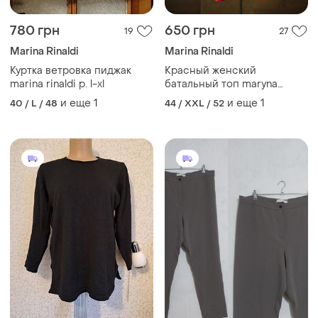
780 грн
650 грн
19
27
Marina Rinaldi
Marina Rinaldi
Куртка ветровка пиджак
Красный женский
marina rinaldi р. l-xl
батальный топ maryna
rinaldi, размер xl, 2xl
и еще
1
и еще
1
40 / L / 48
44 / XXL / 52