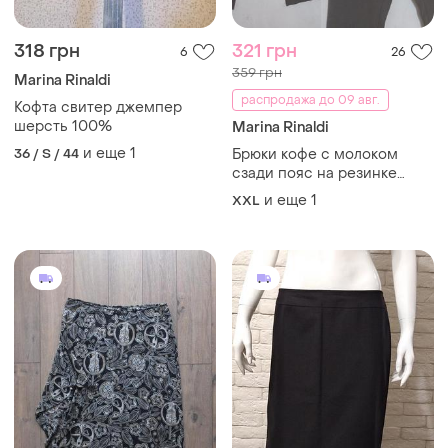
318 грн
321 грн
6
26
359 грн
Marina Rinaldi
распродажа до 09 авг.
Кофта свитер джемпер
шерсть 100%
Marina Rinaldi
и еще
1
36 / S / 44
Брюки кофе с молоком
сзади пояс на резинке
marina rinaldi
и еще
1
XXL