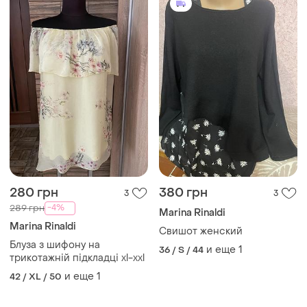
280 грн
380 грн
3
3
-4%
289 грн
Marina Rinaldi
Marina Rinaldi
Свишот женский
Блуза з шифону на
и еще
1
36 / S / 44
трикотажній підкладці xl-xxl
и еще
1
42 / XL / 50