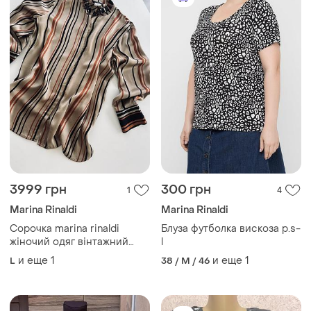
3999 грн
300 грн
1
4
Marina Rinaldi
Marina Rinaldi
Сорочка marina rinaldi
Блуза футболка вискоза р.s-
жіночий одяг вінтажний
l
одяг вінтаж old money max
и еще
1
и еще
1
L
38 / M / 46
mara бавовняна сорочка
блузка блуза сорочка