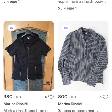
и еще
1
чорні, marina rinaldi, розмір
L
52-54
и еще
1
XL
380 грн
800 грн
5
3
Marina Rinaldi
Marina Rinaldi
Marina rinaldi sport топ на
Жіноча сорочка marina