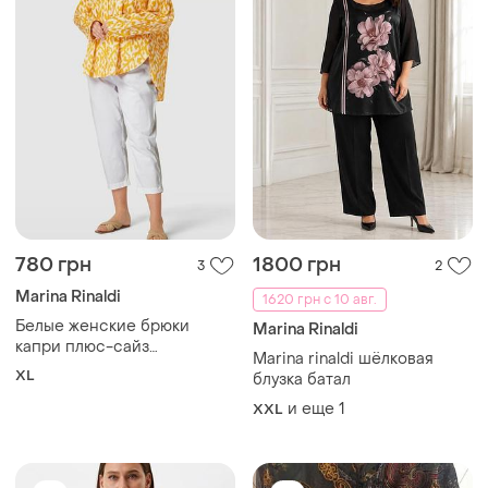
780 грн
1800 грн
3
2
Marina Rinaldi
1620 грн с 10 авг.
Белые женские брюки
Marina Rinaldi
капри плюс-сайз
Marina rinaldi шёлковая
модели'recoaro' от
XL
блузка батал
премиального
итальянского бренда
и еще
1
XXL
marina rinald