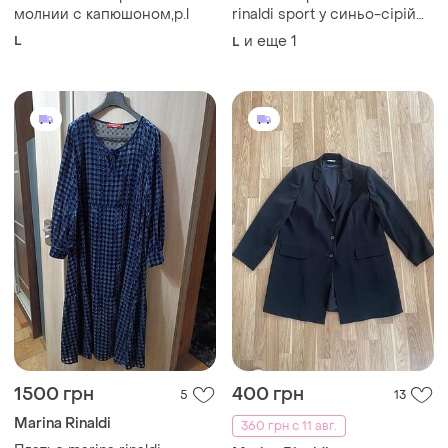
молнии с капюшоном,р.l
rinaldi sport у синьо-сірій
смужці, виготовлена в італії.
L
и еще
1
L
модель має класичний
комір, застібку на ґудзики та
довгі рукави з манж
1500 грн
400 грн
5
13
Marina Rinaldi
360 грн с 11 авг.