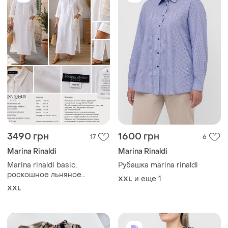
3490 грн
1600 грн
17
6
Marina Rinaldi
Marina Rinaldi
Marina rinaldi basic.
Рубашка marina rinaldi
роскошное льняное
и еще
1
XXL
платье-рубашка 100% лен,
XXL
шелковая отделка, италия,
оверсайз