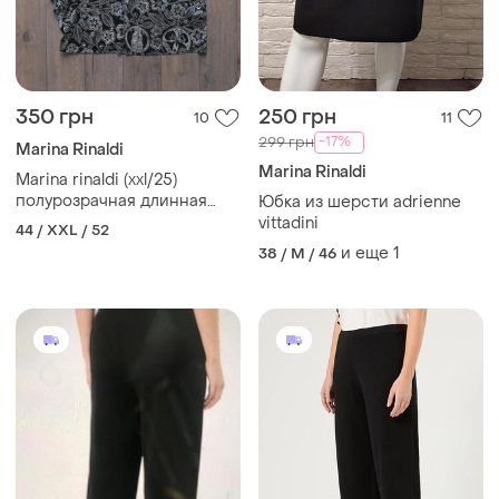
350 грн
250 грн
10
11
-17%
299 грн
Marina Rinaldi
Marina Rinaldi
Marina rinaldi (xxl/25)
полурозрачная длинная
Юбка из шерсти adrienne
юбка
vittadini
44 / XXL / 52
и еще
1
38 / M / 46