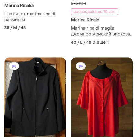
275 грн
Marina Rinaldi
распродажа до 10 авг.
Платье от marina rinaldi,
размер м
Marina Rinaldi
38 / M / 46
Marina rinaldi maglia
джемпер женский вискоза-
хлопок черного цвета
и еще
1
40 / L / 48
открытая вязка, размер l