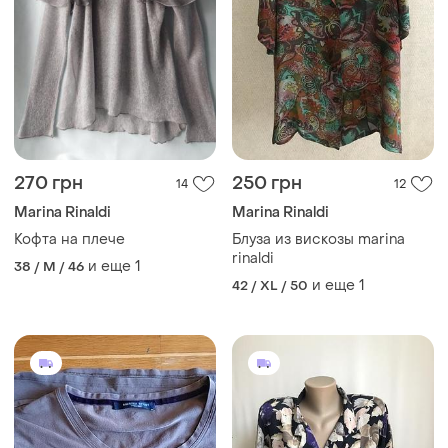
270 грн
250 грн
14
12
Marina Rinaldi
Marina Rinaldi
Кофта на плече
Блуза из вискозы marina
rinaldi
и еще
1
38 / M / 46
и еще
1
42 / XL / 50