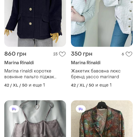
860 грн
350 грн
23
6
Marina Rinaldi
Marina Rinaldi
Marina rinaldi коротке
Жакетик бавовна люкс
вовняне пальто піджак
бренд yacco marinard
темно синє чорне вовна
и еще
1
и еще
1
42 / XL / 50
42 / XL / 50
вінтаж р. 23