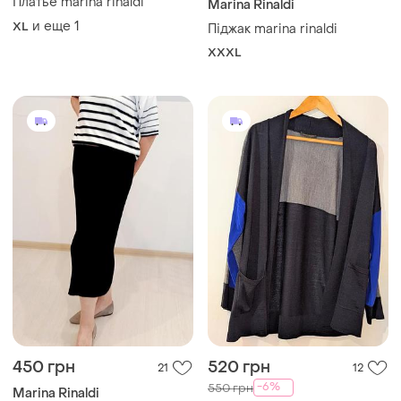
Платье marina rinaldi
Marina Rinaldi
и еще
1
XL
Піджак marina rinaldi
XXXL
450 грн
520 грн
21
12
-6%
550 грн
Marina Rinaldi