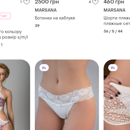
2500 грн
460 грн
1
4
MARSANA
MARSANA
 авг.
Ботинки на каблуке
Шорти пляжн
пляжные сет
39
36 / S / 44
го кольору
 розмір s/m/l
1