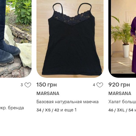
150 грн
920 грн
3
4
MARSANA
MARSANA
Базовая натуральная маечка
Халат больш
укр. бренда
и еще
1
34 / XS / 42
46 / 3XL / 54