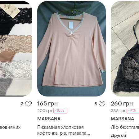
165 грн
260 грн
3
5
-18%
-9%
200 грн
285 грн
MARSANA
MARSANA
авовняних
Пижамная хлопковая
Ліф бюстгал
a
кофточка, р.s, marsana,
Другой