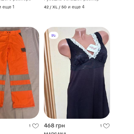
и еще
1
и еще
4
42 / XL / 50
468 грн
1
1