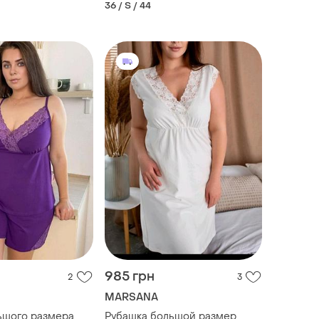
36 / S / 44
985 грн
2
3
MARSANA
ьшого размера
Рубашка большой размер