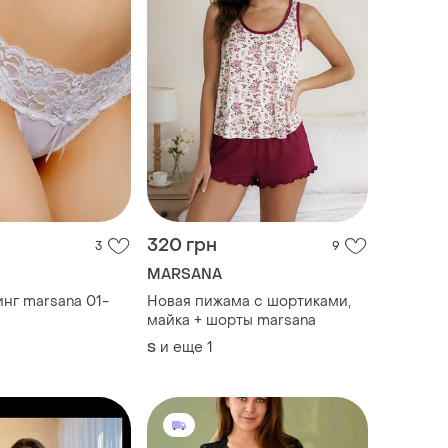
320 грн
3
9
MARSANA
инг marsana 01-
Новая пижама с шортиками,
майка + шорты marsana
и еще
1
S