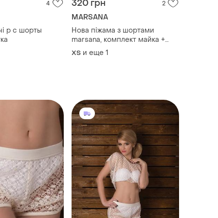
320 грн
4
2
MARSANA
і р с шорты
Нова піжама з шортами
ка
marsana, комплект майка +
шорти бавовна
и еще
1
ХS