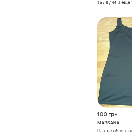
и еще
36 / S / 44
100 грн
MARSANA
Платье облега