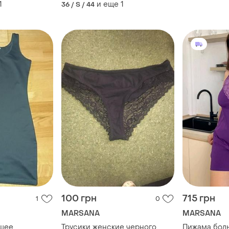
украинская
1
и еще
1
36 / S / 44
100 грн
715 грн
1
0
MARSANA
MARSANA
ющее
Трусики женские черного
Пижама бол