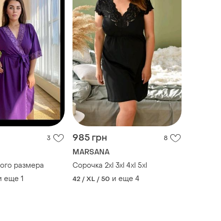
985 грн
3
8
MARSANA
ого размера
Сорочка 2xl 3xl 4xl 5xl
и еще
1
и еще
4
42 / XL / 50