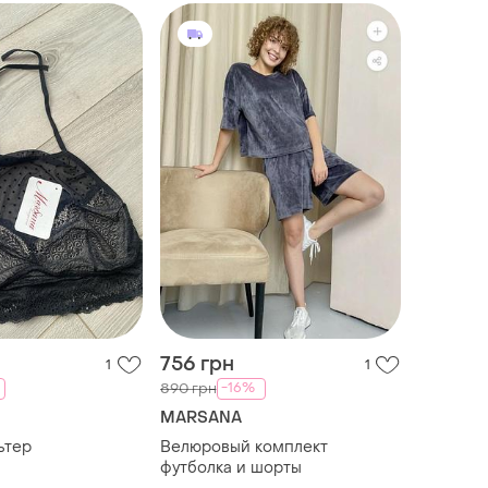
756 грн
1
1
-16%
890 грн
MARSANA
ьтер
Велюровый комплект
футболка и шорты