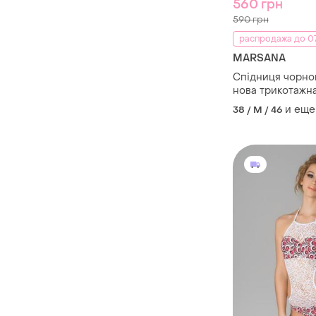
560 грн
590 грн
распродажа до 07
MARSANA
Спідниця чорно
нова трикотажна
и еще
38 / M / 46