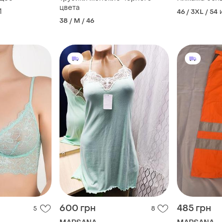
цвета
1
46 / 3XL / 54
38 / M / 46
600 грн
485 грн
5
8