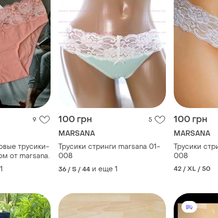
100 грн
100 грн
9
5
MARSANA
MARSANA
овые трусики-
Трусики стринги marsana 01-
Трусики стр
м от marsana.
008
008
1
и еще
1
42 / XL / 50
36 / S / 44