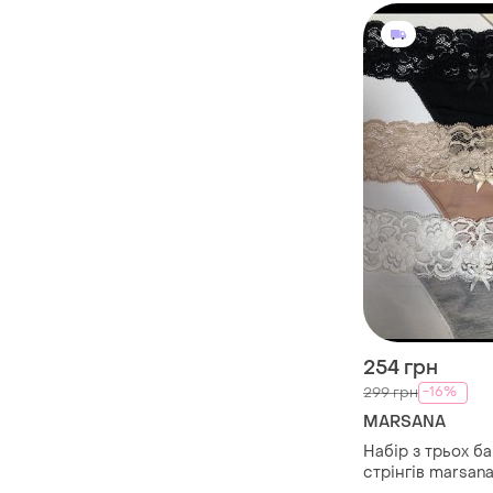
254 грн
-16%
299 грн
MARSANA
Набір з трьох б
стрінгів marsan