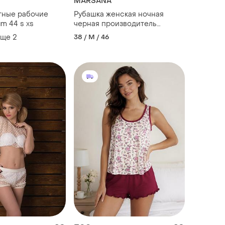
MARSANA
тные рабочие
Рубашка женская ночная
m 44 s xs
черная производитель
украина
еще
2
38 / M / 46