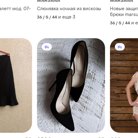
MARSANA
MARSANA
летт мод. 07-
Слюнявка ночная из вискозы
Новые защи
брюки marsu
и еще
3
36 / S / 44
и 
36 / S / 44