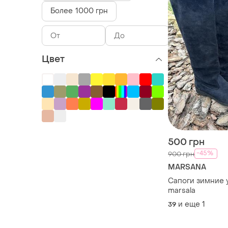
Более 1000 грн
Цвет
500 грн
-45%
900 грн
MARSANA
Сапоги зимние 
marsala
и еще
1
39