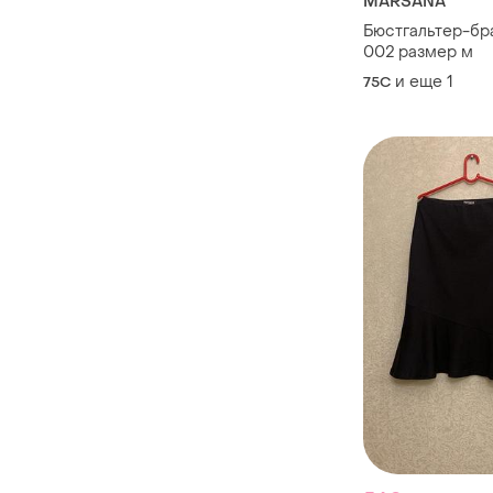
MARSANA
Бюстгальтер-бра
002 размер м
и еще
1
75C