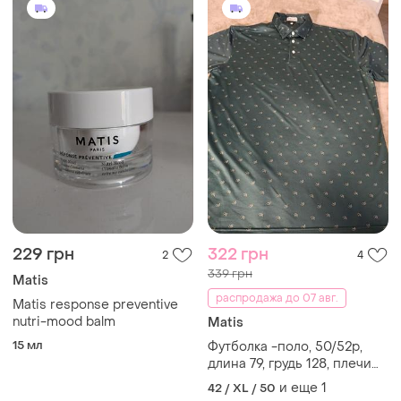
229 грн
322 грн
2
4
339 грн
Matis
распродажа до 07 авг.
Matis response preventive
nutri-mood balm
Matis
15 мл
Футболка -поло, 50/52р,
длина 79, грудь 128, плечи
53см
и еще
1
42 / XL / 50