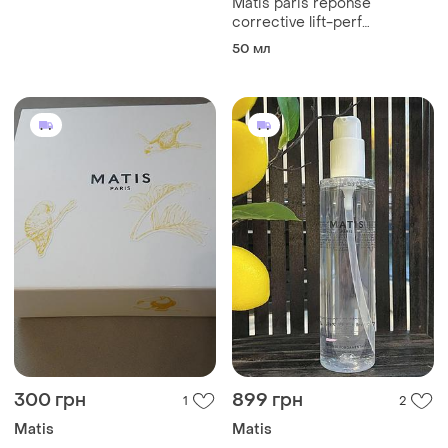
Matis paris réponse
corrective lift-perf
ліфтинговий крем
50 мл
300 грн
899 грн
1
2
Matis
Matis