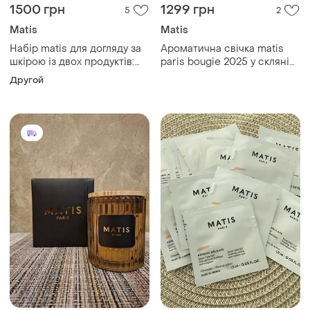
1500 грн
1299 грн
5
2
Matis
Matis
Набір matis для догляду за
Ароматична свічка matis
шкірою із двох продуктів:
paris bougie 2025 у скляній
зволожувальний крем та
ємності, 160г
Другой
нічна маска, 20х20ml