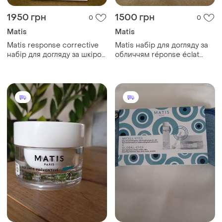
1950 грн
1500 грн
0
0
Matis
Matis
Matis response corrective
Matis набір для догляду за
набір для догляду за шкірою
обличчям réponse éclat
обличчя 20х20ml
20х20ml