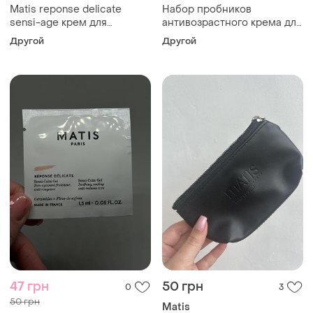
Matis reponse delicate
Набор пробников
sensi-age крем для
антивозрастного крема для
обличчя, 1.5 мл
лица matis - reponse
Другой
Другой
delicate sensi-age 3×1,5 мл
47 грн
50 грн
0
3
50 грн
Matis