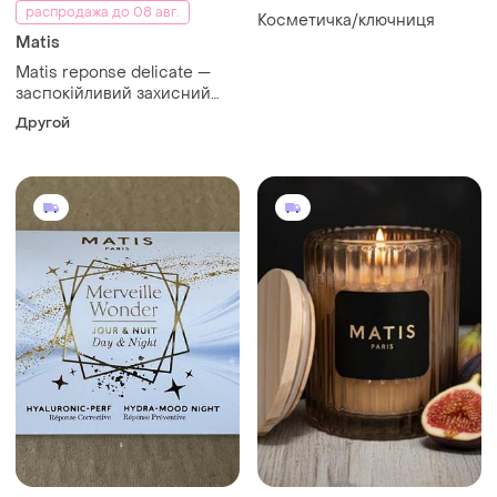
распродажа до 08 авг.
Косметичка/ключниця
Matis
Matis reponse delicate —
заспокійливий захисний
гель проти запалень,
Другой
пробний зразок, 1,5 мл;