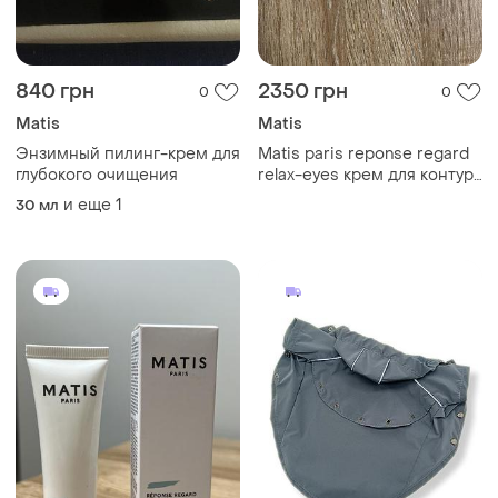
840 грн
2350 грн
0
0
Matis
Matis
Энзимный пилинг-крем для
Matis paris reponse regard
глубокого очищения
relax-eyes крем для контуру
очей 15 мл, оригінал
и еще
1
30 мл