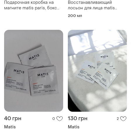
Подарочная коробка на
Восстанавливающий
магните matis paris, бокс
лосьон для лица matis
для хранения косметики,
hyalu-essence restorative
200 мл
кейс
face lotion 200ml
40 грн
130 грн
0
2
Matis
Matis