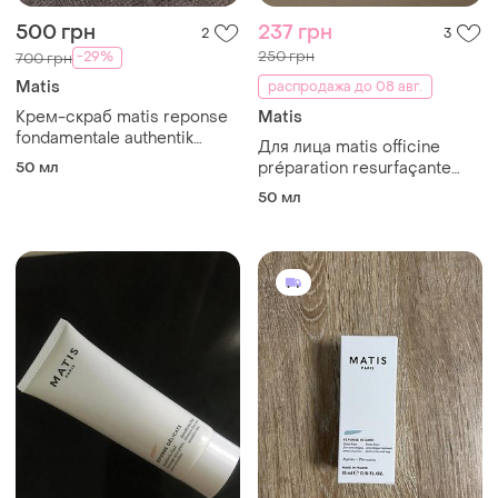
500 грн
237 грн
2
3
250 грн
-29%
700 грн
Matis
распродажа до 08 авг.
Крем-скраб matis reponse
Matis
fondamentale authentik
Для лица matis officine
scrub крем для обличчя
50 мл
préparation resurfaçante
очищення , відлущування
объемом 50 мл.
50 мл
50ml