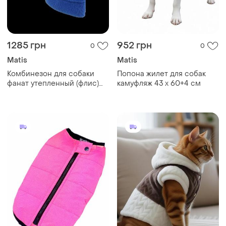
1285 грн
952 грн
0
0
Matis
Matis
Комбинезон для собаки
Попона жилет для собак
фанат утепленный (флис)
камуфляж 43 х 60+4 см
34х46