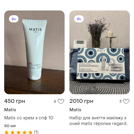
450 грн
2010 грн
6
3
Matis
Matis
Matis cc крем з спф 10
Набір для зняття макіяжу з
очей matis réponse regard
50 мл
trousse set - засіб для
(1)