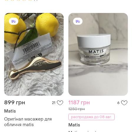
зняття макіяжу з очей 30 мл
+ крем для очей 15 мл
подарунковий набір
899 грн
1187 грн
21
6
1250 грн
Matis
распродажа до 08 авг.
Оригінал масажер для
обличчя matis
Matis