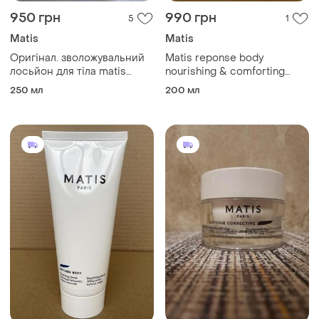
950 грн
990 грн
5
1
Matis
Matis
Оригінал. зволожувальний
Matis reponse body
лосьйон для тіла matis
nourishing & comforting
reponse body hydra-motion
cream живильний крем для
250 мл
200 мл
long-lasting moisturizing
тіла 200ml
care,dehydrated skin 200 мл