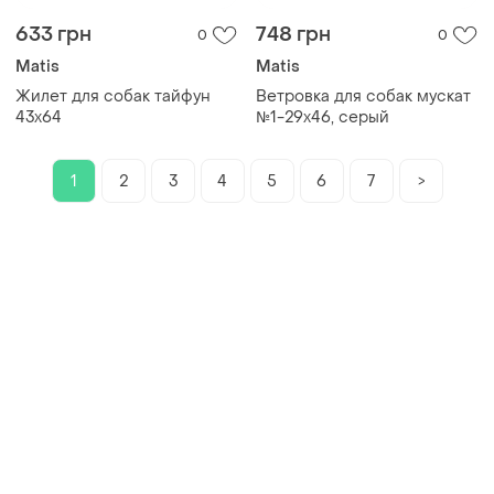
633 грн
748 грн
0
0
Matis
Matis
Жилет для собак тайфун
Ветровка для собак мускат
43х64
№1-29х46, серый
1
2
3
4
5
6
7
>