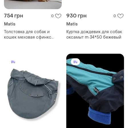
754 грн
930 грн
0
0
Matis
Matis
Толстовка для собак и
Куртка дождевик для собак
кошек меховая сфинкс
оксамыт m 34*50 бежевый
коричневая 43х43