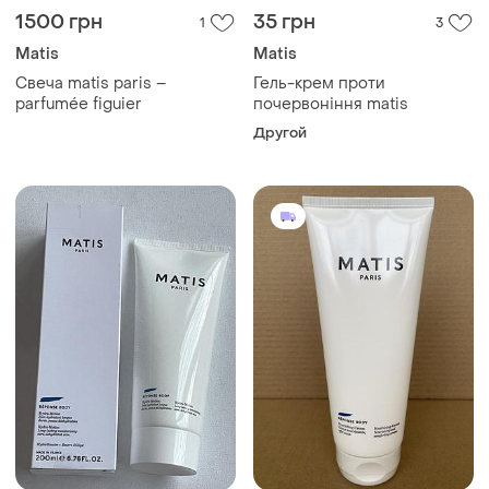
1500 грн
35 грн
1
3
Matis
Matis
Свеча matis paris –
Гель-крем проти
parfumée figuier
почервоніння matis
Другой