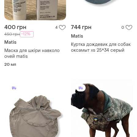
400 грн
744 грн
4
0
-12%
450 грн
Matis
Matis
Куртка дождевик для собак
оксамыт xs 25*34 серый
Маска для шкіри навколо
очей matis
20 мл