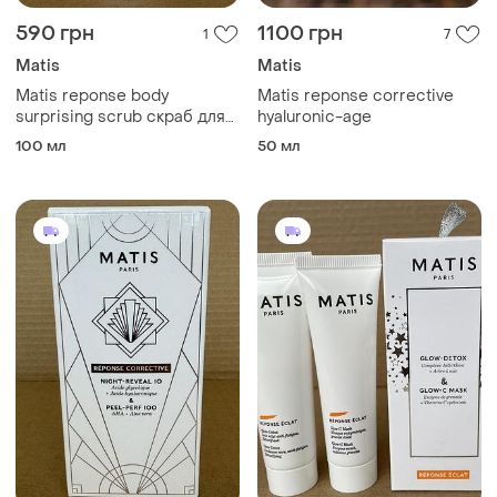
590 грн
1100 грн
1
7
Matis
Matis
Matis reponse body
Matis reponse corrective
surprising scrub скраб для
hyaluronic-age
тіла 100ml
100 мл
50 мл