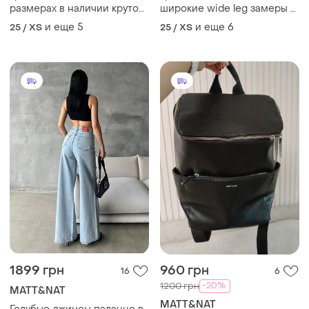
размерах в наличии крутое
широкие wide leg замеры в
качество
описании
и еще
5
и еще
6
25 / XS
25 / XS
1899 грн
960 грн
16
6
-20%
1200 грн
MATT&NAT
MATT&NAT