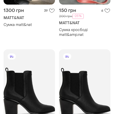
1300 грн
150 грн
39
6
-25%
200 грн
MATT&NAT
MATT&NAT
Сумка matt&nat
Сумка кросбодi
matt&amp;nat