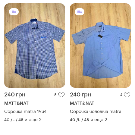
240 грн
240 грн
5
4
MATT&NAT
MATT&NAT
Сорочка matra 1934
Сорочка чоловіча matra
и еще
2
и еще
2
40 /L / 48
40 /L / 48