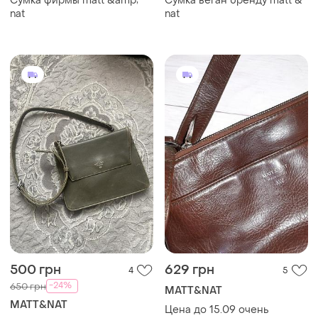
Сумка фирмы matt &amp;
Сумка веган бренду matt &
nat
nat
500 грн
629 грн
4
5
-24%
650 грн
MATT&NAT
MATT&NAT
Цена до 15.09 очень