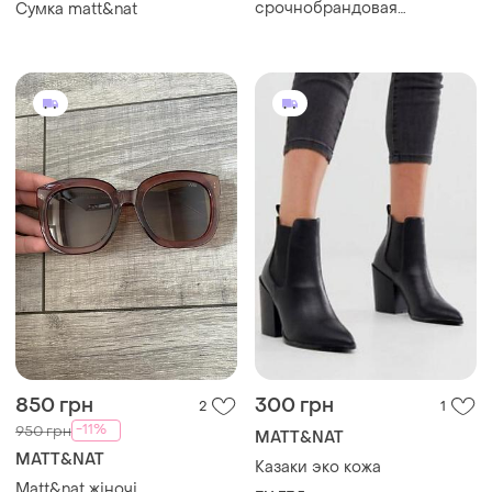
срочнобрандовая
Сумка matt&nat
добротная стильная сумка
через плечо унисекс
850 грн
300 грн
2
1
-11%
950 грн
MATT&NAT
MATT&NAT
Казаки эко кожа
Matt&nat жіночі