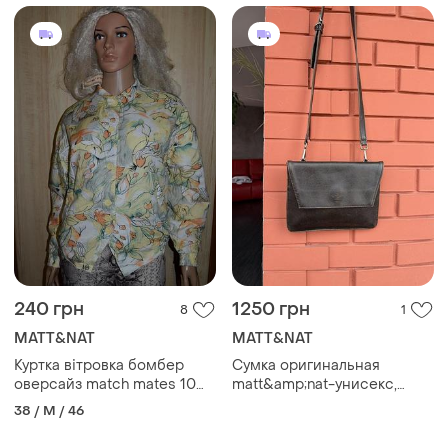
240 грн
1250 грн
8
1
MATT&NAT
MATT&NAT
Куртка вітровка бомбер
Сумка оригинальная
оверсайз match mates 10
matt&amp;nat-унисекс,
розмір
изысканная, из веганской
38 / M / 46
экокожи, коричневая, вырез
плечо