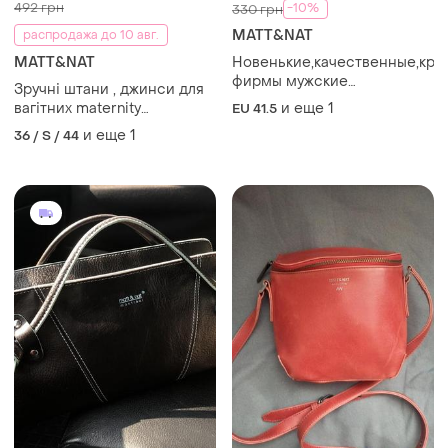
492 грн
-10%
330 грн
MATT&NAT
распродажа до 10 авг.
MATT&NAT
Новенькие,качественные,кра
фирмы мужские
Зручні штани , джинси для
туфли.европа.
вагітних maternity
и еще
1
EU 41.5
superskinny
и еще
1
36 / S / 44