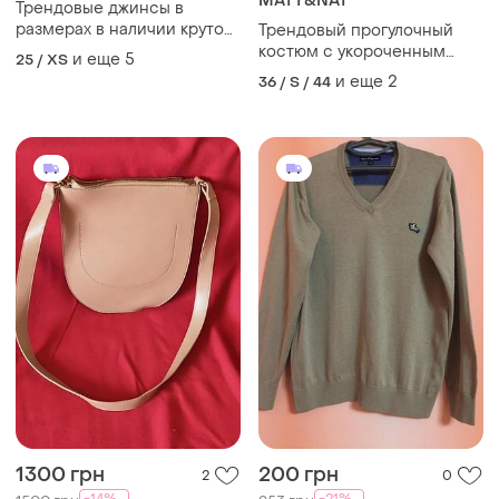
MATT&NAT
Трендовые джинсы в
размерах в наличии крутое
Трендовый прогулочный
качество
костюм с укороченным
и еще
5
25 / XS
худи с молнией
и еще
2
36 / S / 44
1300 грн
200 грн
2
0