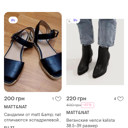
200 грн
220 грн
1
4
-45%
400 грн
MATT&NAT
MATT&NAT
Сандалии от matt &amp; nat
отличаются эспадрилевой
Веганские челси kalista
подошвой из джута и
38.5-39 размер
EU 37