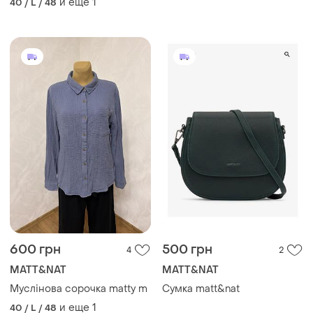
и еще
1
40 / L / 48
итальялия,стан новой
обуви
600 грн
500 грн
4
2
MATT&NAT
MATT&NAT
Муслінова сорочка matty m
Сумка matt&nat
и еще
1
40 / L / 48