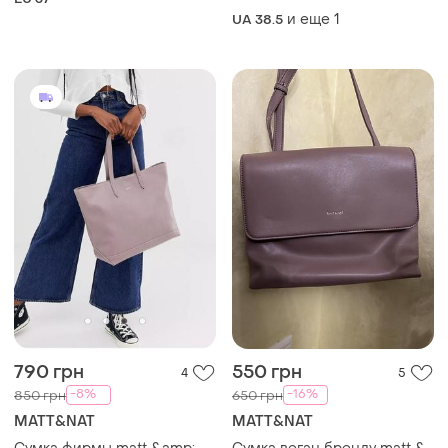
черными кожаными
и еще
1
UA 38.5
ремешками.
790 грн
550 грн
4
5
-8%
-16%
850 грн
650 грн
MATT&NAT
MATT&NAT