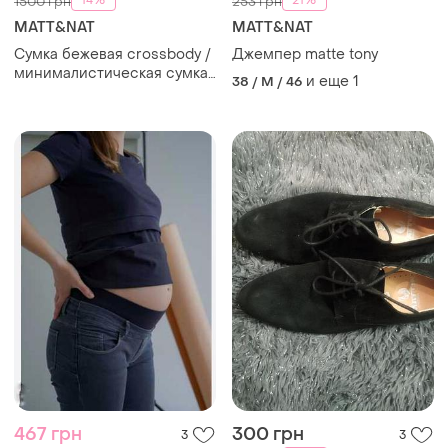
-14%
-21%
1500 грн
253 грн
MATT&NAT
MATT&NAT
Сумка бежевая crossbody /
Джемпер matte tony
минималистическая сумка
и еще
1
38 / M / 46
на плечо
467 грн
300 грн
3
3