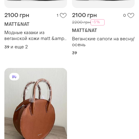
2100 грн
2100 грн
1
0
-5%
2200 грн
MATT&NAT
MATT&NAT
Модные казаки из
веганской кожи matt &amp;
Веганские сапоги на весну/
nat
осень
и еще
2
39
39