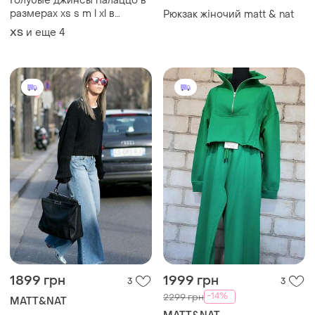
Голубые джинсы палаццо в
размерах xs s m l xl в
Рюкзак жіночий matt & nat
наличии качество
и еще
4
XS
1899 грн
1999 грн
3
3
-14%
2299 грн
MATT&NAT