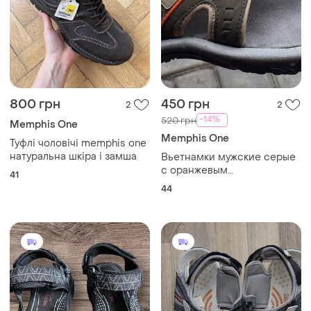
800 грн
450 грн
2
2
-14%
520 грн
Memphis One
Memphis One
Туфлі чоловічі memphis one
натуральна шкіра і замша
Вьетнамки мужские серые
с оранжевым
41
memfisгермания.44р.ст.29см
44
протектора.