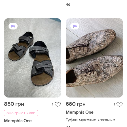
46
850 грн
550 грн
1
1
Memphis One
808 грн с 07 авг.
Туфли мужские кожаные
Memphis One