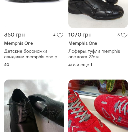
350 грн
1070 грн
4
3
Memphis One
Memphis One
Детские босоножки
Лоферы, туфли memphis
сандалии memphis one р.
one кожа 27см
40
40
и еще
1
41.5