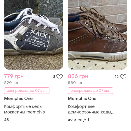
779 грн
836 грн
3
16
820 грн
880 грн
распродажа до 07 авг.
распродажа до 07 авг.
Memphis One
Memphis One
Комфортные кеды,
Комфортные
мокасины memphis
демисезонные кеды,
хайтопы memphis
45
и еще
1
42