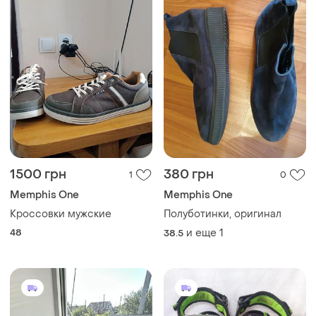
1500 грн
380 грн
1
0
Memphis One
Memphis One
Кроссовки мужские
Полуботинки, оригинал
48
и еще
1
38.5