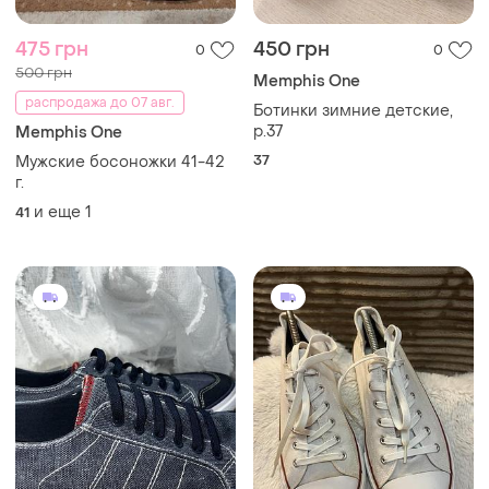
475 грн
450 грн
0
0
500 грн
Memphis One
распродажа до 07 авг.
Ботинки зимние детские,
р.37
Memphis One
37
Мужские босоножки 41-42
г.
и еще
1
41