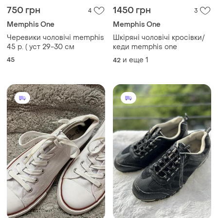
750 грн
1450 грн
4
3
Memphis One
Memphis One
Черевики чоловічі memphis
Шкіряні чоловічі кросівки/
45 р. ( уст 29-30 см
кеди memphis one
45
и еще
1
42