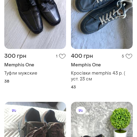
300 грн
400 грн
1
5
Memphis One
Memphis One
Туфли мужские
Кросівки memphis 43 р. (
уст. 23 см
38
43