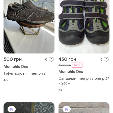
500 грн
450 грн
0
6
-10%
499 грн
Memphis One
Memphis One
Туфлі чоловічі memphis
Сандалии memphis one р.37
45
- 23см
37