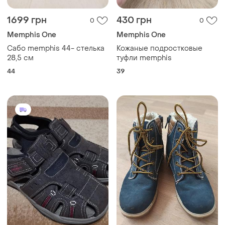
1699 грн
430 грн
0
0
Memphis One
Memphis One
Сабо memphis 44- стелька
Кожаные подростковые
28,5 см
туфли memphis
44
39