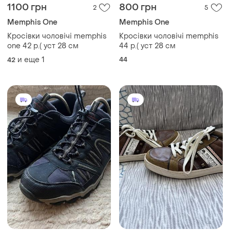
1100 грн
800 грн
2
5
Memphis One
Memphis One
Кросівки чоловічі memphis
Кросівки чоловічі memphis
one 42 р.( уст 28 см
44 р.( уст 28 см
и еще
1
44
42