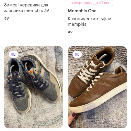
распродажа до 07 авг.
Зимові черевики для
хлопчика memphis 39
Memphis One
розмір (24.5см)
39
Классические туфли
memphis
42