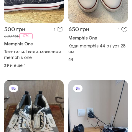
500 грн
650 грн
1
1
-17%
600 грн
Memphis One
Memphis One
Кеди memphis 44 р ( уст 28
см
Текстильні кеди-мокасини
memphis one
44
и еще
1
39