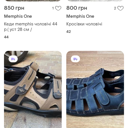
850 грн
800 грн
1
2
Memphis One
Memphis One
Кеди memphis чоловічі 44
Кросівки чоловічі
р.( уст 28 см /
42
44