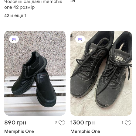
44
Чоловічі сандалії memphis
one 42 розмір
и еще
1
42
890 грн
1300 грн
2
1
Memphis One
Memphis One