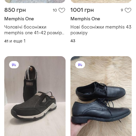
850 грн
1001 грн
10
9
Memphis One
Memphis One
Чоловічі босоніжки
Нові босоніжки memphis 43
memphis one 41-42 розмір
розміру
27 см устілка
и еще
1
43
41