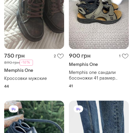
750 грн
900 грн
2
1
-16%
890 грн
Memphis One
Memphis One
Memphis one сандали
босоножки 41 размер
Кроссовки мужские
коричневые оригинал
41
44