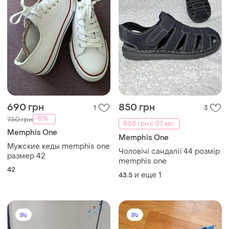
690 грн
850 грн
1
3
-8%
750 грн
808 грн с 07 авг.
Memphis One
Memphis One
Мужские кеды memphis one
Чоловічі сандалії 44 розмір
размер 42
memphis one
42
и еще
1
43.5