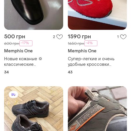
500 грн
1590 грн
2
1
-17%
-4%
600 грн
1650 грн
Memphis One
Memphis One
Новые кожаные 💢
Супер-легкие и очень
классические
удобные кроссовки
подростковые туфли на
"memphis one®"! германия!
34
43
шнуровке memphis one
43 р.
германия, черные