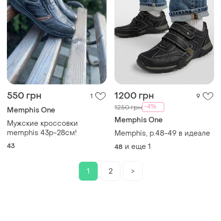
550 грн
1200 грн
1
9
-4%
1250 грн
Memphis One
Memphis One
Мужские кроссовки
memphis 43р-28см!
Memphis, р.48-49 в идеале
43
и еще
1
48
1
2
>