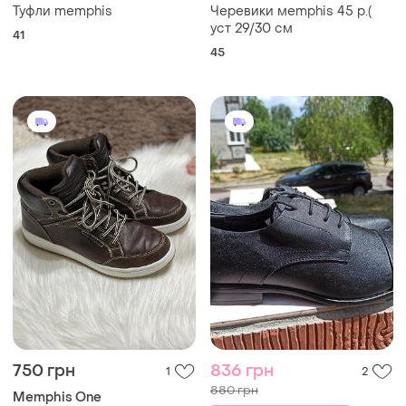
Туфли memphis
Черевики мemphis 45 р.(
уст 29/30 см
41
45
750 грн
836 грн
1
2
880 грн
Memphis One