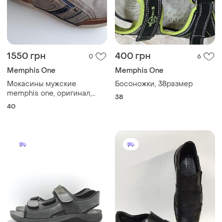
1550 грн
400 грн
0
6
Memphis One
Memphis One
Мокасины мужские
Босоножки, 38размер
memphis one, оригинал,
38
нитевичка.
40