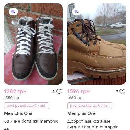
1282 грн
1596 грн
5
7
1350 грн
1650 грн
распродажа до 07 авг.
распродажа до 07 авг.
Memphis One
Memphis One
Зимние ботинки memphis
Добротные кожаные
зимние сапоги memphis
44