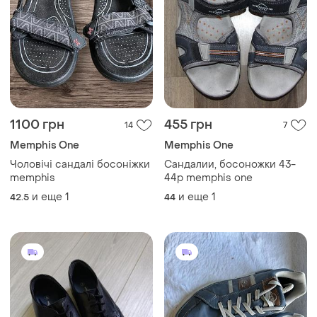
1100 грн
455 грн
14
7
Memphis One
Memphis One
Чоловічі сандалі босоніжки
Сандалии, босоножки 43-
memphis
44р memphis one
и еще
1
и еще
1
42.5
44