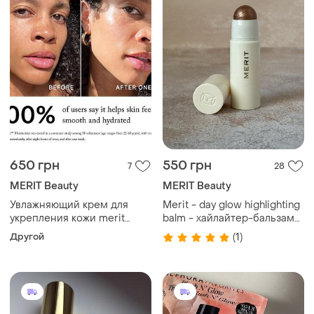
650 грн
550 грн
7
28
MERIT Beauty
MERIT Beauty
Увлажняющий крем для
Merit - day glow highlighting
укрепления кожи merit
balm - хайлайтер-бальзам
great skin priming and
для обличчя та тіла,
Другой
(1)
firming moisturizer
solstice, 4 g