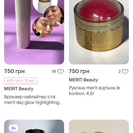
750 грн
750 грн
18
2
MERIT Beauty
675 грн с 12 авг.
Румʼяна merit відтінок le
MERIT Beauty
bonbon, 4,5г
Бронзер-хайлайтер стік
merit day glow highlighting
balm solstice 4,5g