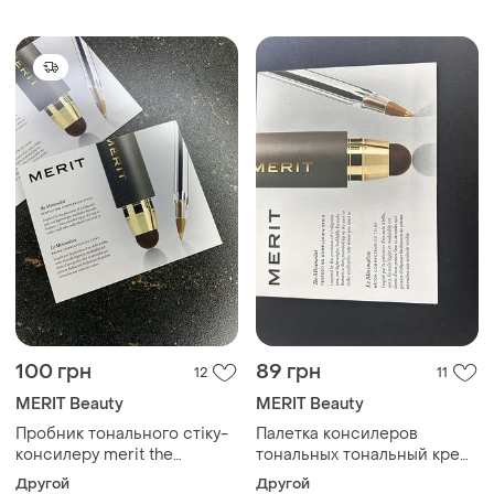
100 грн
89 грн
12
11
MERIT Beauty
MERIT Beauty
Пробник тонального стіку-
Палетка консилеров
консилеру merit the
тональных тональный крем
minimalist perfecting
тон тон merit
Другой
Другой