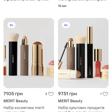
firming moisturizer with
15 мл
peptides and hyaluronic acid
7105 грн
9751 грн
3
1
MERIT Beauty
MERIT Beauty
Набір косметики merit
Набір культових продуктів