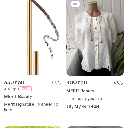
350 грн
300 грн
6
6
-13%
400 грн
MERIT Beauty
MERIT Beauty
Льняная рубашка
Merit signature lip sheer lip
и еще
1
38 / M / 46
liner