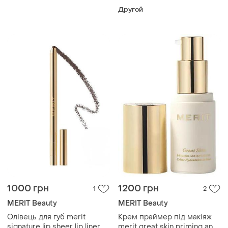
cleanse makeup removing
Другой
cleanser засіб для
вмивання для зняття
макіяжу
1000 грн
1200 грн
1
2
MERIT Beauty
MERIT Beauty
Олівець для губ merit
Крем праймер під макіяж
signature lip sheer lip liner
merit great skin priming and