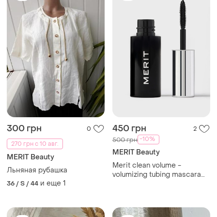
300 грн
450 грн
0
2
-10%
500 грн
270 грн с 10 авг.
MERIT Beauty
MERIT Beauty
Merit clean volume -
Льняная рубашка
volumizing tubing mascara
и еще
1
36 / S / 44
тушь для объема ресниц, 1
мл.