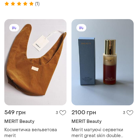
complexion
(1)
549 грн
2100 грн
3
3
MERIT Beauty
MERIT Beauty
Косметичка вельветова
Merit матуючі серветки
merit
merit great skin double