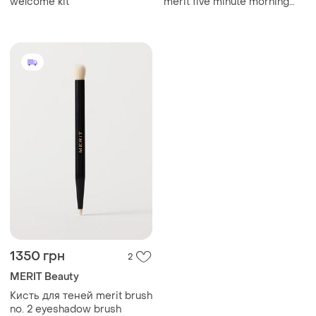
welcome kit
merit five minute morning
die core-kollektion
1350 грн
2
MERIT Beauty
Кисть для теней merit brush
no. 2 eyeshadow brush