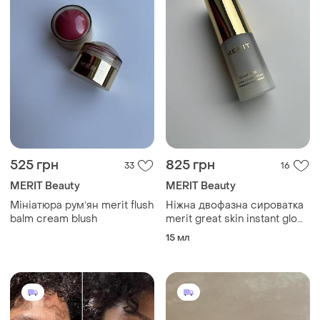
525 грн
825 грн
33
16
MERIT Beauty
MERIT Beauty
Мініатюра румʼян merit flush
Ніжна двофазна сироватка
balm cream blush
merit great skin instant glow
serum
15 мл