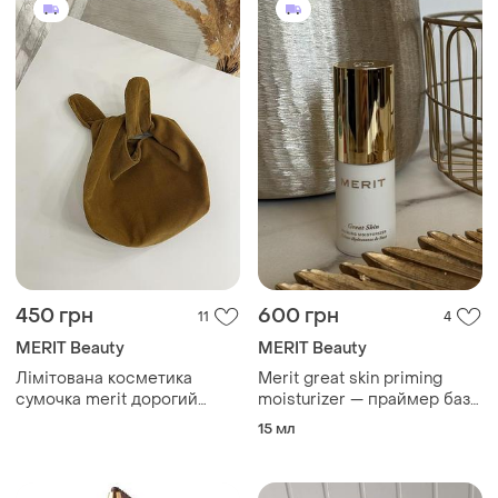
450 грн
600 грн
11
4
MERIT Beauty
MERIT Beauty
Лімітована косметика
Merit great skin priming
сумочка merit дорогий
moisturizer — праймер база
бренд
праймуючий зволожуючий
15 мл
крем (основа під макіяж)