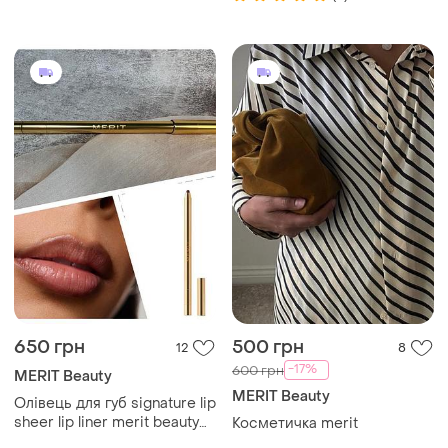
650 грн
500 грн
12
8
-17%
600 грн
MERIT Beauty
MERIT Beauty
Олівець для губ signature lip
sheer lip liner merit beauty
Косметичка merit
відтінок capricorn