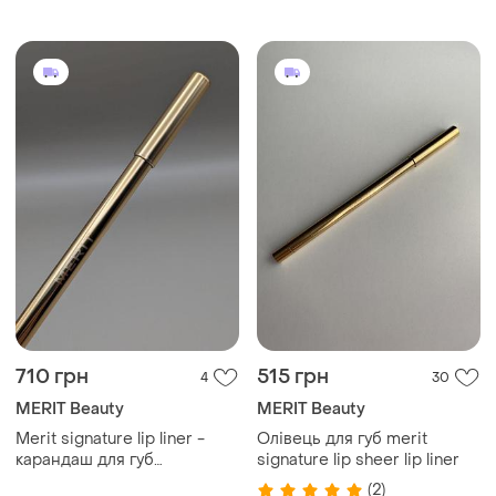
710 грн
515 грн
4
30
MERIT Beauty
MERIT Beauty
Merit signature lip liner -
Олівець для губ merit
карандаш для губ
signature lip sheer lip liner
(capricorn)
(2)