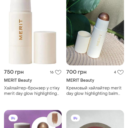
750 грн
700 грн
16
4
MERIT Beauty
MERIT Beauty
Хайлайтер-бронзер у стіку
Кремовый хайлайтер merit
merit day glow highlighting
day glow highlighting balm
balm solstice, 4 г (без
solstice (нейтральный
коробки)
бронзовый) 4g
(полноразмерный)