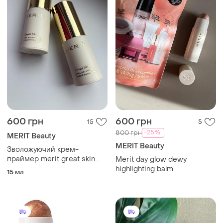
600 грн
600 грн
15
5
-25%
800 грн
MERIT Beauty
MERIT Beauty
Зволожуючий крем-
праймер merit great skin
Merit day glow dewy
priming and firming
highlighting balm
15 мл
moisturizer with peptides
and hyaluronic acid