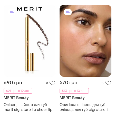
690 грн
570 грн
5
12
621 грн с 12 авг.
513 грн с 10 авг.
MERIT Beauty
MERIT Beauty
Олівець лайнер для губ
Оригінал олівець для губ
merit signature lip sheer lip
олівець для губ signature lip
liner in capricorn
sheer lip liner merit beauty