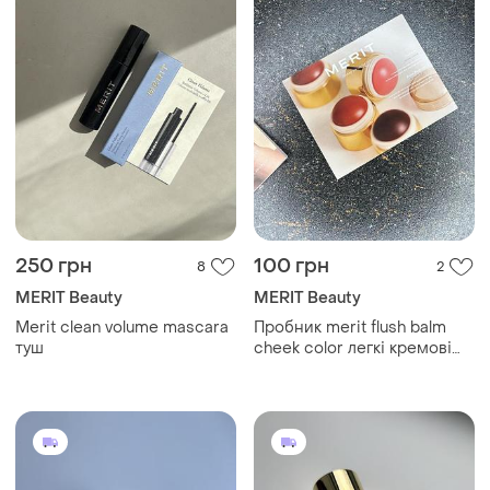
250 грн
100 грн
8
2
MERIT Beauty
MERIT Beauty
Merit clean volume mascara
Пробник merit flush balm
туш
cheek color легкі кремові
рум'яна