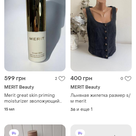
599 грн
400 грн
2
0
MERIT Beauty
MERIT Beauty
Merit great skin priming
Льняная жилетка размер s/
moisturizer зволожующий
м merit
крем - праймер основа під
15 мл
и еще
1
36
макіяж, обʼєм 15 мл