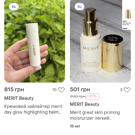
815 грн
501 грн
10
2
-45%
900 грн
MERIT Beauty
MERIT Beauty
Кремовий хайлайтер merit
day glow highlighting balm
Merit great skin priming
(solstice) 4 g (без
moisturizer легкий
коробочки, з набору)
зволожувальний крем-
15 мл
праймер