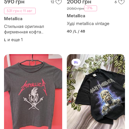
590 грн
2000 грн
12
6
-3%
2050 грн
531 грн с 11 авг.
Metallica
Metallica
Худі metallica vintage
Стильная оригинал
40 /L / 48
фирменная кофта
толстовка пайта hard rock
и еще
1
L
metallica master of puppets
split-dye hoodie. л-.хл