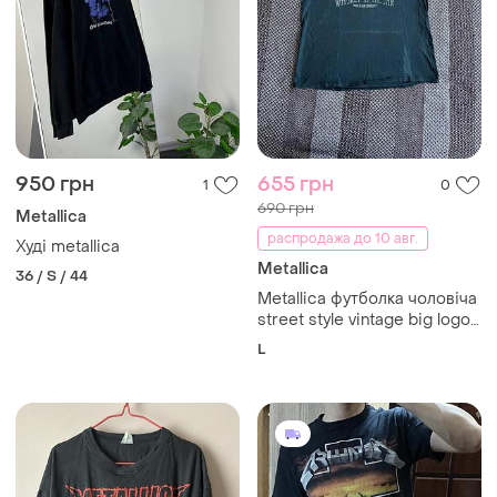
950 грн
655 грн
1
0
690 грн
Metallica
распродажа до 10 авг.
Худі metallica
Metallica
36 / S / 44
Metallica футболка чоловіча
street style vintage big logo
rock оригінал б у
L