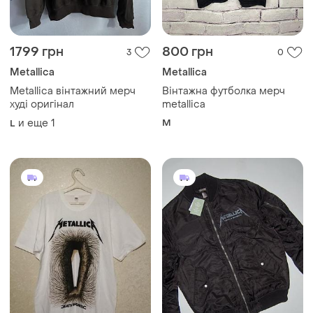
1799 грн
800 грн
3
0
Metallica
Metallica
Metallica вінтажний мерч
Вінтажна футболка мерч
худі оригінал
metallica
и еще
1
M
L