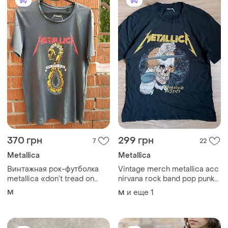
370 грн
299 грн
7
22
Metallica
Metallica
Винтажная рок-футболка
Vintage merch metallica acc
metallica «don’t tread on
nirvana rock band pop punk
me» — размер m
metal винтажная футболка
M
и еще
1
M
мерч металлов рок металл
группы м размер л