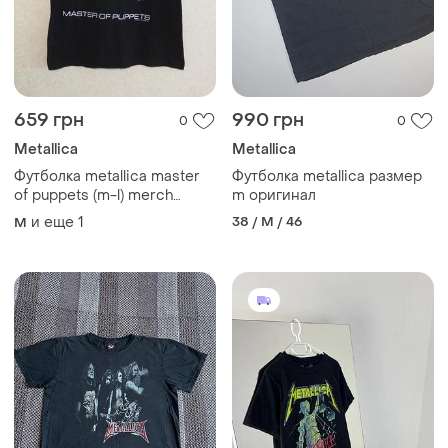
659 грн
990 грн
0
0
Metallica
Metallica
Футболка metallica master
Футболка metallica размер
of puppets (m-l) merch
m оригинал
оригинал
и еще
1
38 / M / 46
M