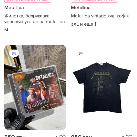
Metallica
Metallica
Жилетка, безрукавка
Metallica vintage худі кофта
чоловіча утеплена metallica
и еще
1
3XL
M