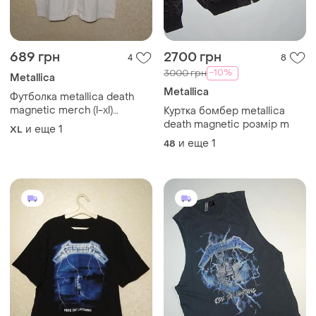
689 грн
2700 грн
4
8
-10%
3000 грн
Metallica
Metallica
Футболка metallica death
magnetic merch (l-xl)
Куртка бомбер metallica
оригинал
death magnetic розмір m
и еще
1
XL
и еще
1
48