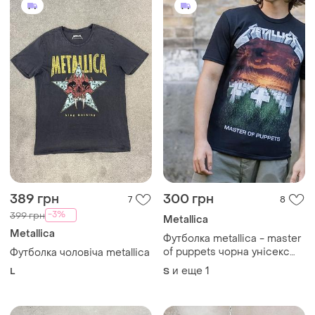
389 грн
300 грн
7
8
-3%
399 грн
Metallica
Metallica
Футболка metallica - master
of puppets чорна унісекс
Футболка чоловіча metallica
розмір s-m
и еще
1
L
S