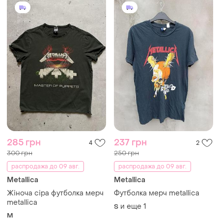
285 грн
237 грн
4
2
300 грн
250 грн
распродажа до 09 авг.
распродажа до 09 авг.
Metallica
Metallica
Жіноча сіра футболка мерч
Футболка мерч metallica
metallica
и еще
1
S
M