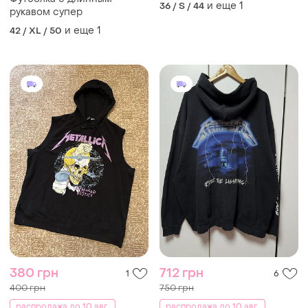
и еще
1
36 / S / 44
рукавом супер
и еще
1
42 / XL / 50
380 грн
712 грн
1
6
400 грн
750 грн
распродажа до 10 авг.
распродажа до 10 авг.