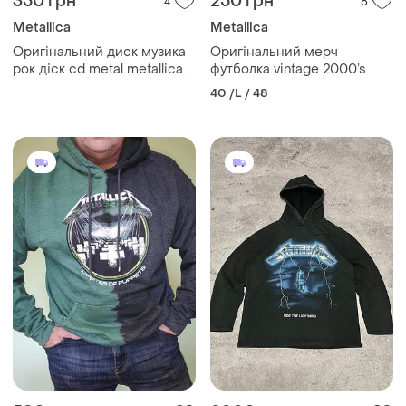
350 грн
250 грн
4
8
Metallica
Metallica
Оригінальний диск музика
Оригінальний мерч
рок діск cd metal metallica
футболка vintage 2000’s
rock
metallica black washed t-
40 /L / 48
shirt