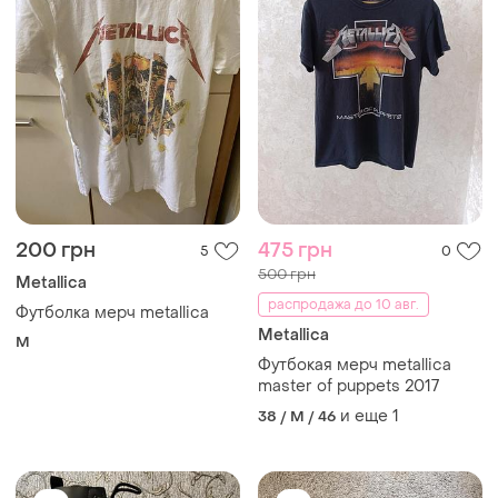
200 грн
475 грн
5
0
500 грн
Metallica
распродажа до 10 авг.
Футболка мерч metallica
Metallica
M
Футбокая мерч metallica
master of puppets 2017
и еще
1
38 / M / 46