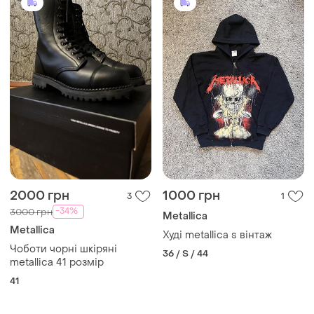
2000 грн
1000 грн
3
1
-34%
3000 грн
Metallica
Metallica
Худі metallica s вінтаж
Чоботи чорні шкіряні
36 / S / 44
metallica 41 розмір
41