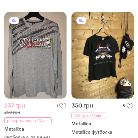
237 грн
350 грн
1
8
250 грн
315 грн с 11 авг.
распродажа до 10 авг.
Metallica
Metallica
Metallica футболка
Футболка с длинным