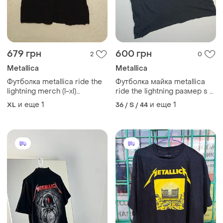
679 грн
600 грн
2
0
Metallica
Metallica
Футболка metallica ride the
Футболка майка metallica
lightning merch (l-xl)
ride the lightning размер s и
оригинал
также на m оригинал
и еще
1
и еще
1
XL
36 / S / 44