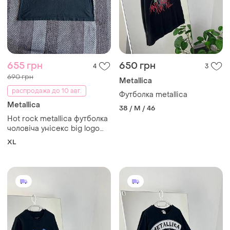
655 грн
650 грн
4
3
690 грн
Metallica
распродажа до 10 авг.
Футболка metallica
Metallica
38 / M / 46
Hot rock metallica футболка
чоловіча унісекс big logo
print street style vintage
XL
оригінал б у