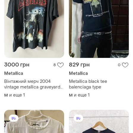
3000 грн
829 грн
8
0
Metallica
Metallica
Вінтажний мерч 2004
Metallica black tee
vintage metallica graveyard
balenciaga type
mask faded black t-shirt
и еще
1
и еще
1
M
M