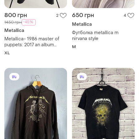
800 грн
650 грн
2
4
-45%
1450 грн
Metallica
Metallica
Футболка metallica m
nirvana style
Metallica- 1986 master of
puppets: 2017 an album
M
promo tee
XL