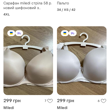
Сарафан miledi стріла 58 р.
Пальто
новий шифоновий з
34 / XS / 42
підкладкою, гірчичний
4XL
299 грн
299 грн
7
6
Miledi
Miledi