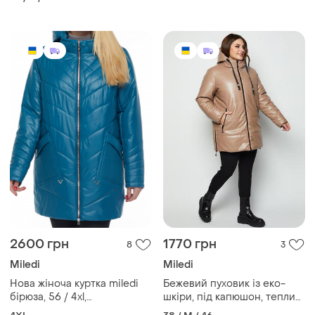
2600 грн
1770 грн
8
3
Miledi
Miledi
Нова жіноча куртка miledi
Бежевий пуховик із еко-
бірюза, 56 / 4xl,
шкіри, під капюшон, теплий
демісезонна, великий
— новий, стильний