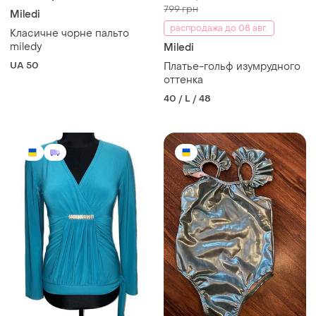
799 грн
Miledi
распродажа до 08 авг.
Класичне чорне пальто
miledy
Miledi
UA 50
Платье-гольф изумрудного
оттенка
40 / L / 48