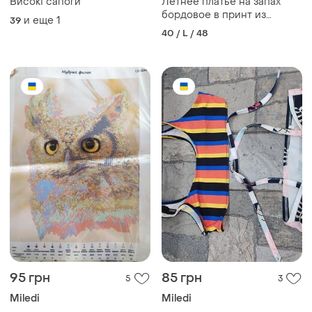
Високі сапоги
Летнее платье на запах
бордовое в принт из
и еще
1
39
штапеля
40 / L / 48
95 грн
85 грн
5
3
Miledi
Miledi