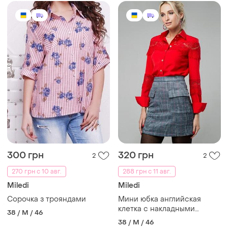
300 грн
320 грн
2
2
270 грн с 10 авг.
288 грн с 11 авг.
Miledi
Miledi
Сорочка з трояндами
Мини юбка английская
клетка с накладными
38 / M / 46
карманами
38 / M / 46