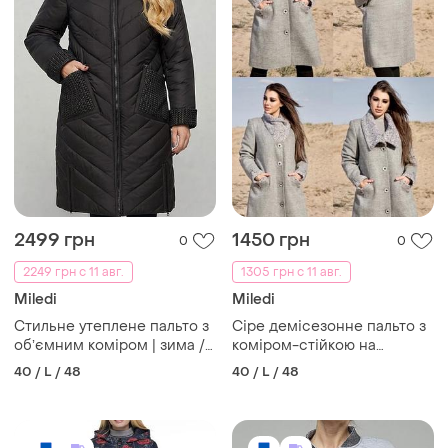
2499 грн
1450 грн
0
0
2249 грн с 11 авг.
1305 грн с 11 авг.
Miledi
Miledi
Стильне утеплене пальто з
Сіре демісезонне пальто з
обʼємним коміром | зима /
коміром-стійкою на
демісезон
кнопках
40 / L / 48
40 / L / 48