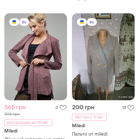
565 грн
200 грн
0
13
595 грн
180 грн с 11 авг.
распродажа до 10 авг.
Miledi
Miledi
Пальто от miledi.