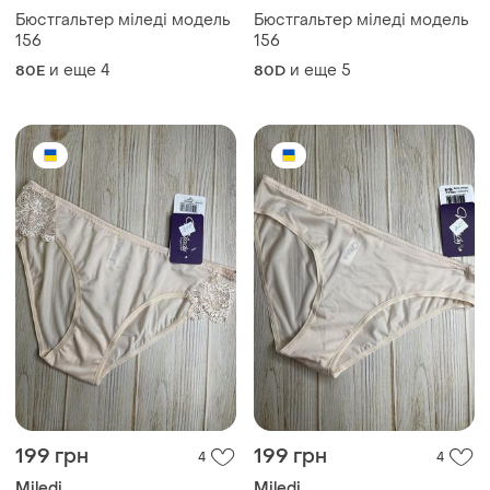
Бюстгальтер міледі модель
Бюстгальтер міледі модель
156
156
и еще
4
и еще
5
80E
80D
199 грн
199 грн
4
4
Miledi
Miledi