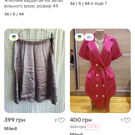
Жіночий кардиган на запах
и еще
1
36 / S / 44
вільного крою, розмір 44
36 / S / 44
399 грн
400 грн
2
1
-20%
500 грн
Miledi
Miledi