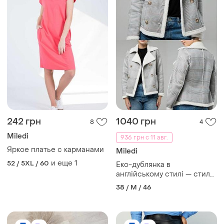
242 грн
1040 грн
8
4
Miledi
936 грн с 11 авг.
Яркое платье с карманами
Miledi
и еще
1
52 / 5XL / 60
Еко-дублянка в
англійському стилі — стиль
+ практичність
38 / M / 46