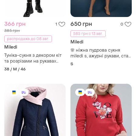
366 грн
650 грн
1
0
385 грн
585 грн с 13 авг.
распродажа до 08 авг.
Miledi
Miledi
🌸 ніжна пудрова сукня
Туніка-сукня з декором кіт
miledi s, ажурні рукави, стан
та розрізами на рукавах
нової
S
смарагдового відтінку
38 / M / 46