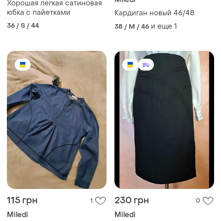
Хорошая легкая сатиновая
юбка с пайетками
Кардиган новый 46/48
36 / S / 44
и еще
1
38 / M / 46
115 грн
230 грн
1
0
Miledi
Miledi