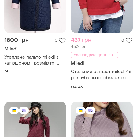
1500 грн
437 грн
0
0
460 грн
Miledi
распродажа до 10 авг.
Утеплене пальто miledi з
капюшоном | розмір m |
Miledi
комбінований дизайн
M
Стильний світшот miledi 46
р. з рубашкою-обманкою ❤️
трендові розрізи
UA 46