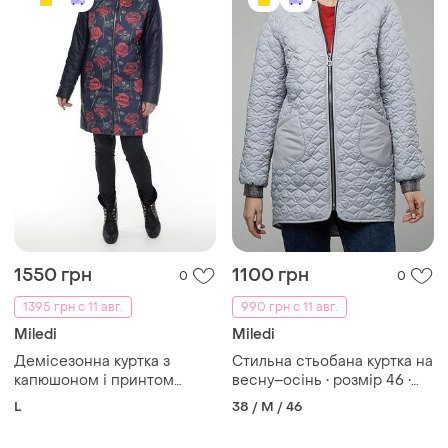
1550 грн
1100 грн
0
0
1395 грн с 11 авг.
990 грн с 11 авг.
Miledi
Miledi
Демісезонна куртка з
Стильна стьобана куртка на
капюшоном і принтом
весну–осінь • розмір 46 •
троянд • нова • розмір l (50)
легка та практична
L
38 / M / 46