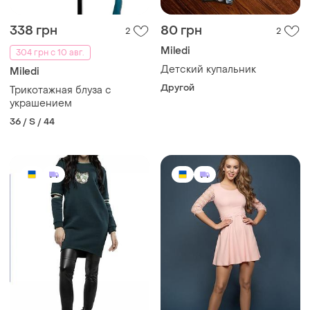
338 грн
80 грн
2
2
Miledi
304 грн с 10 авг.
Детский купальник
Miledi
Другой
Трикотажная блуза с
украшением
36 / S / 44