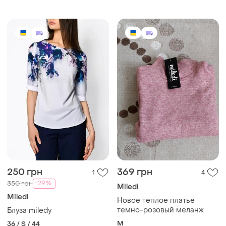
250 грн
369 грн
1
4
-29%
350 грн
Miledi
Miledi
Новое теплое платье
темно-розовый меланж
Блуза miledy
M
36 / S / 44