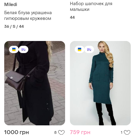
Набор шапочек для
Miledi
малышки
Белая блуза украшена
44
гипюровым кружевом
36 / S / 44
1000 грн
759 грн
8
1