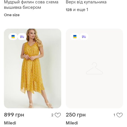
Мудрый филин сова схема
Верх від купальника
вышивка бисером
и еще
1
128
One size
899 грн
250 грн
2
1
Miledi
Miledi