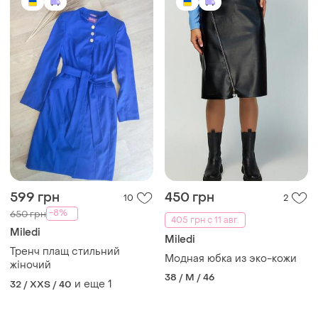
599 грн
450 грн
10
2
-8%
650 грн
405 грн с 11 авг.
Miledi
Miledi
Тренч плащ стильний
Модная юбка из эко-кожи
жіночий
38 / M / 46
и еще
1
32 / XXS / 40