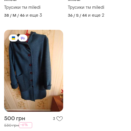
Трусики тм miledi
Трусики тм miledi
и еще
3
и еще
2
38 / M / 46
36 / S / 44
500 грн
3
-6%
530 грн