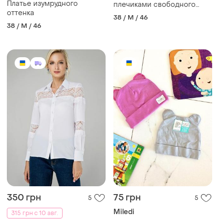
Платье изумрудного
плечиками свободного
оттенка
кроя в стиле кантри
38 / M / 46
38 / M / 46
350 грн
75 грн
5
5
Miledi
315 грн с 10 авг.