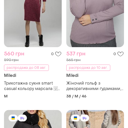
560 грн
537 грн
0
0
590 грн
565 грн
распродажа до 08 авг.
распродажа до 10 авг.
Miledi
Miledi
Трикотажна сукня smart
Жіночий гольф з
casual кольору марсала 🇺🇦
декоративними ґудзиками,
| m | стильна та комфортна
лаванда, розмір 46
M
38 / M / 46