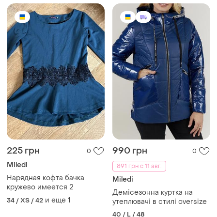
225 грн
990 грн
0
0
Miledi
891 грн с 11 авг.
Нарядная кофта бачка
Miledi
кружево имеется 2
Демісезонна куртка на
и еще
1
34 / XS / 42
утеплювачі в стилі oversize
40 / L / 48