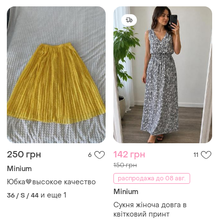
250 грн
142 грн
6
11
150 грн
Minium
распродажа до 08 авг.
Юбка🤎высокое качество
Minium
и еще
1
36 / S / 44
Сукня жіноча довга в
квітковий принт