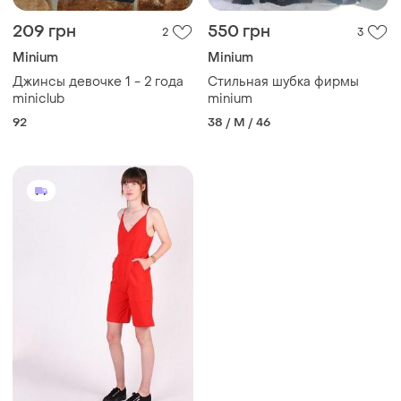
209 грн
550 грн
2
3
Minium
Minium
Джинсы девочке 1 - 2 года
Стильная шубка фирмы
miniclub
minium
92
38 / M / 46