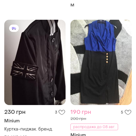
M
230 грн
190 грн
3
5
200 грн
Minium
распродажа до 08 авг.
Куртка-пиджак. бренд.
Minium