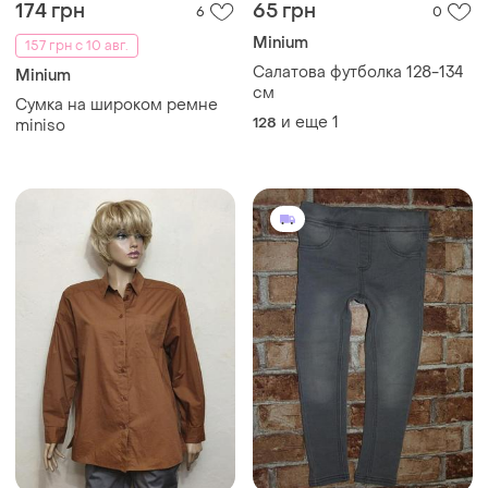
174 грн
65 грн
6
0
Minium
157 грн с 10 авг.
Салатова футболка 128-134
Minium
см
Сумка на широком ремне
и еще
1
128
miniso