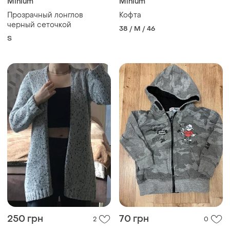
Minium
Minium
Прозрачный лонглов
Кофта
черный сеточкой
38 / M / 46
S
250 грн
70 грн
2
0