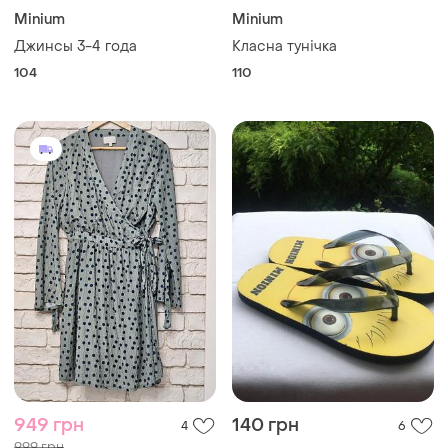
Minium
Minium
Джинсы 3-4 года
Класна тунічка
104
110
949 грн
140 грн
4
6
999 грн