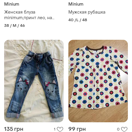
Minium
Minium
Женская блуза
Мужская рубашка
minimum,принт лео, на
40 /L / 48
запах размер м
38 / M / 46
135 грн
99 грн
1
0