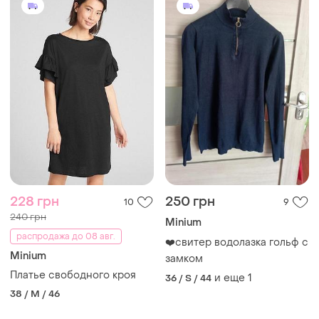
228 грн
250 грн
10
9
240 грн
Minium
распродажа до 08 авг.
❤️свитер водолазка гольф с
Minium
замком
Платье свободного кроя
и еще
1
36 / S / 44
38 / M / 46