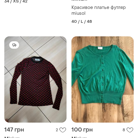
34 / XS / 42
Красивое платье футляр
miusol
40 / L / 48
147 грн
100 грн
2
8