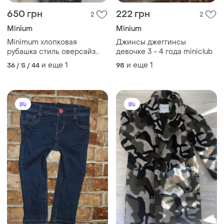
650 грн
222 грн
2
2
Minium
Minium
Minimum хлопковая
Джинсы джеггинсы
рубашка стиль оверсайз
девочке 3 - 4 года miniclub
/11656/
и еще
1
и еще
1
36 / S / 44
98