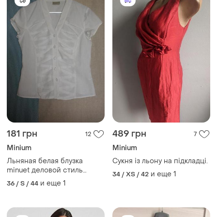
181 грн
489 грн
12
7
Minium
Minium
Льняная белая блузка
Сукня із льону на підкладці.
minuet деловой стиль
и еще
1
34 / XS / 42
короткий рукав
и еще
1
36 / S / 44