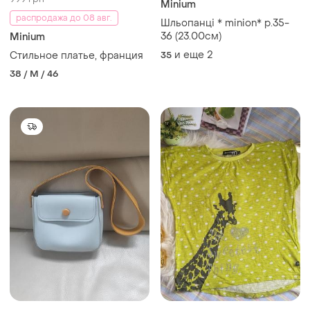
Minium
распродажа до 08 авг.
Шльопанці * minion* р.35-
36 (23.00см)
Minium
и еще
2
Стильное платье, франция
35
38 / M / 46