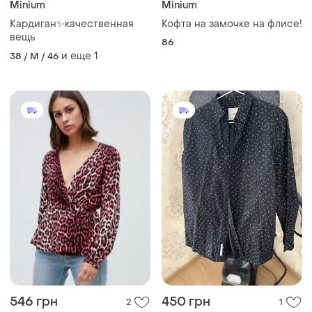
Minium
Minium
Кардиган✨качественная
Кофта на замочке на флисе!
вещь
86
и еще
1
38 / M / 46
546 грн
450 грн
2
1