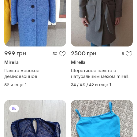
999 грн
2500 грн
30
8
Mirella
Mirella
Пальто женское
Шерстяное пальто с
демисезонное
натуральным мехом mirella
moda 💖💖💖
и еще
1
и еще
1
52
34 / XS / 42