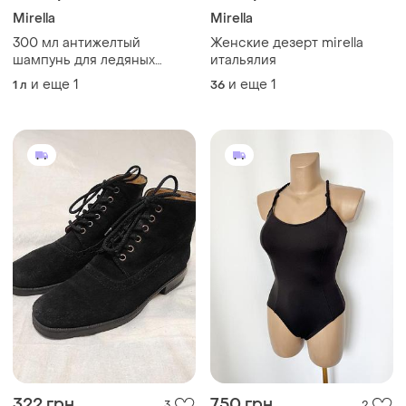
Mirella
Mirella
300 мл антижелтый
Женские дезерт mirella
шампунь для ледяных
итальялия
оттенков блонд mirella ice
и еще
1
и еще
1
1 л
36
your blondesty цвет синий
322 грн
750 грн
3
2