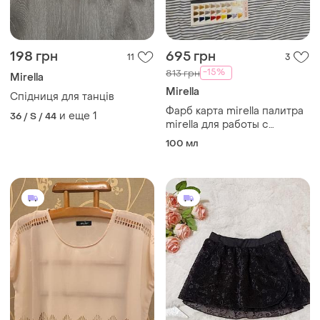
198 грн
695 грн
11
3
-15%
813 грн
Mirella
Mirella
Спідниця для танців
Фарб карта mirella палитра
и еще
1
36 / S / 44
mirella для работы с
краской мирела
100 мл