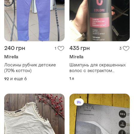
240 грн
435 грн
1
3
Mirella
Mirella
Лосины рубчик детские
Шампунь для окрашенных
(70% коттон)
волос с экстрактом
черники mirella
и еще
6
1 л
92