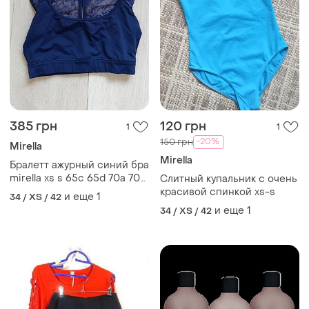
385 грн
120 грн
1
1
-20%
150 грн
Mirella
Mirella
Бралетт ажурный синий бра
mirella xs s 65c 65d 70a 70b
Слитный купальник с очень
70c
красивой спинкой xs-s
и еще
1
34 / XS / 42
и еще
1
34 / XS / 42