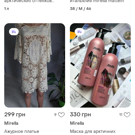
арктических оттенков
итальялия mirella mattein
блонд arctic mirella
1 л
38 / M / 46
professional your blondesty
299 грн
330 грн
9
11
Mirella
Mirella
Ажурное платье
Маска для арктичних