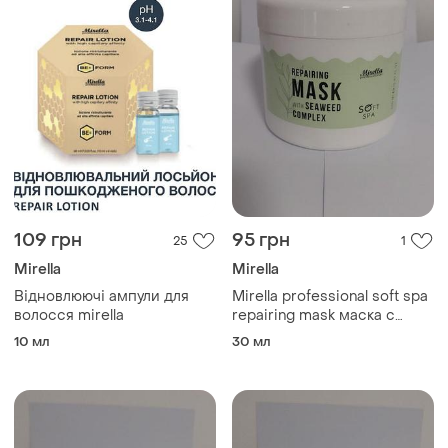
109 грн
95 грн
25
1
Mirella
Mirella
Відновлюючі ампули для
Mirella professional soft spa
волосся mirella
repairing mask маска с
комплексом морских
10 мл
30 мл
водорослей для
восстановления волос.