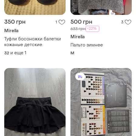
350 грн
500 грн
1
3
-22%
633 грн
Mirella
Mirella
Туфли босоножки балетки
кожаные детские.
Пальто зимнее
и еще
1
32
M