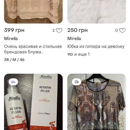
399 грн
250 грн
2
0
Mirella
Mirella
Очень красивая и стильная
Юбка из гипюра на девочку
брендовая блузка
и еще
1
110
пудрового цвета.
38 / M / 46