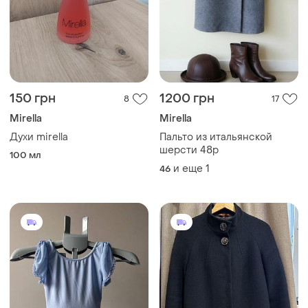
150 грн
1200 грн
8
17
Mirella
Mirella
Духи mirella
Пальто из итальянской
шерсти 48р
100 мл
и еще
1
46