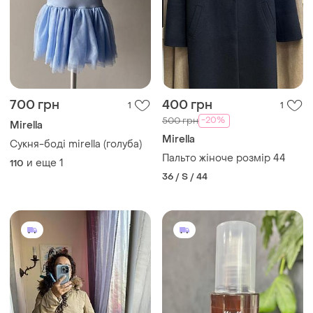
700 грн
400 грн
1
1
-20%
500 грн
Mirella
Mirella
Сукня-боді mirella (голуба)
Пальто жіноче розмір 44
и еще
1
110
36 / S / 44