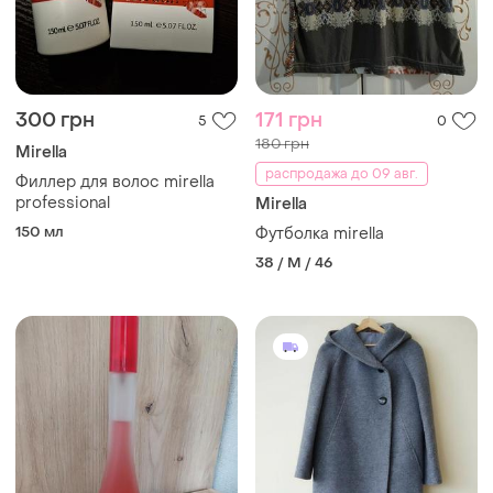
300 грн
171 грн
5
0
180 грн
Mirella
распродажа до 09 авг.
Филлер для волос mirella
professional
Mirella
150 мл
Футболка mirella
38 / M / 46