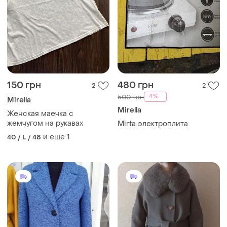
150 грн
480 грн
2
2
-4%
500 грн
Mirella
Mirella
Женская маечка с
жемчугом на рукавах
Mirta электроплита
и еще
1
40 / L / 48