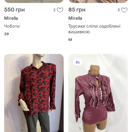
550 грн
85 грн
2
3
Mirella
Mirella
Чоботи
Трусики сліпи оздоблені
вишивкою
39
M