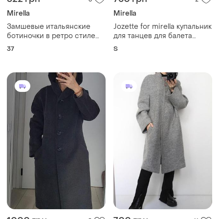
Mirella
Mirella
Замшевые итальянские
Jozette for mirella купальник
ботиночки в ретро стиле
для танцев для балета
бренда mirella, р. 37
леотард черный
37
S
интересная спинка