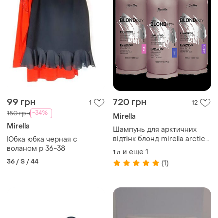
99 грн
720 грн
1
12
-34%
150 грн
Mirella
Mirella
Шампунь для арктичних
відтінк блонд mirella arctic
Юбка юбка черная с
your blondesty
воланом р 36-38
и еще
1
1 л
36 / S / 44
(1)