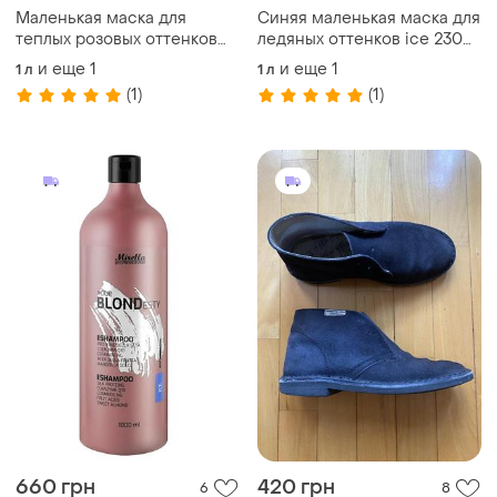
Маленькая маска для
Синяя маленькая маска для
теплых розовых оттенков
ледяных оттенков ice 230
230 мл mirella pink your
мл mirella your blondesty
и еще
1
и еще
1
1 л
1 л
blondesty anti-yellow
anti-yellow
(1)
(1)
660 грн
420 грн
6
8