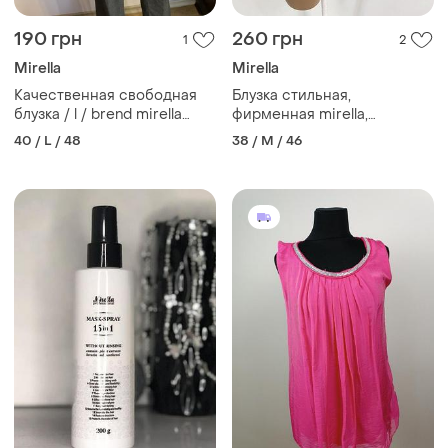
190 грн
260 грн
1
2
Mirella
Mirella
Качественная свободная
Блузка стильная,
блузка / l / brend mirella
фирменная mirella,
ацетат - шелк
малиновая
40 / L / 48
38 / M / 46