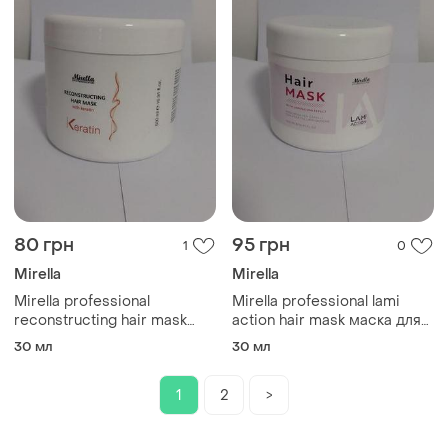
80 грн
95 грн
1
0
Mirella
Mirella
Mirella professional
Mirella professional lami
reconstructing hair mask
action hair mask маска для
with keratin маска с
волос с эффектом
30 мл
30 мл
кератином, распив.
ламинирования. распив.
1
2
>