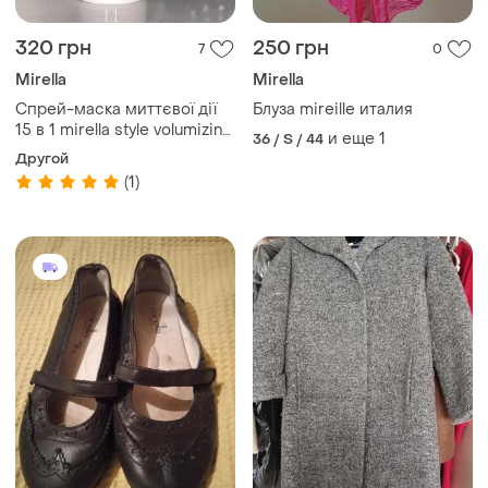
320 грн
250 грн
7
0
Mirella
Mirella
Спрей-маска миттєвої дії
Блуза mireille италия
15 в 1 mirella style volumizing
и еще
1
36 / S / 44
spray
Другой
(1)