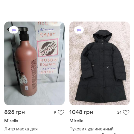
825 грн
1048 грн
9
24
Mirella
Mirella
Литр маска для
Пуховик удлиненный