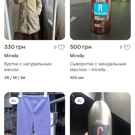
330 грн
500 грн
0
5
Mirella
Mirella
Куртка с натуральным
Сыворотка с миндальным
мехом
маслом - mirella
professional r restructure
38 / M / 46
100 мл
serum