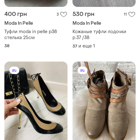
400 грн
530 грн
3
11
Moda In Pelle
Moda In Pelle
Туфли moda in pelle р38
Кожаные туфли лодочки
стелька 25см
р.37 /38
38
и еще
1
37