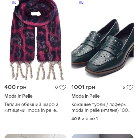
400 грн
1001 грн
0
6
Moda In Pelle
Moda In Pelle
Теплий обємний шарф з
Кожаные туфли / лоферы
китицями, moda in pelle
moda in pelle (италия) 100%
london
кожа
и еще
1
40.5