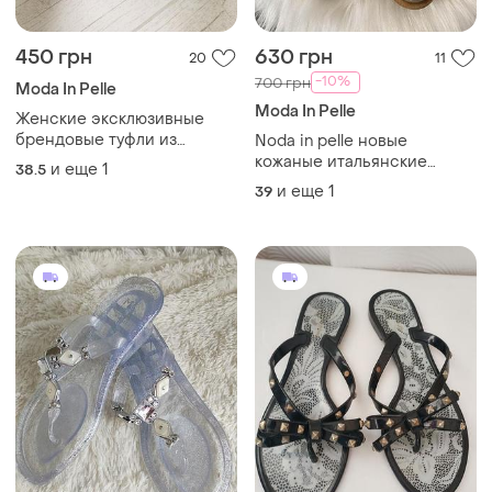
450 грн
630 грн
20
11
-10%
700 грн
Moda In Pelle
Moda In Pelle
Женские эксклюзивные
брендовые туфли из
Noda in pelle новые
натуральной кожи от moda
кожаные итальянские
и еще
1
38.5
in pelle
ботльоны: ботинки 39
и еще
1
39
размера