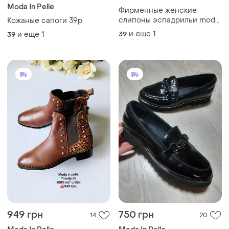
Moda In Pelle
Фирменные женские
слипоны эспадрильи moda
Кожаные сапоги 39р
in pelle
и еще
1
и еще
1
39
39
949 грн
750 грн
14
20