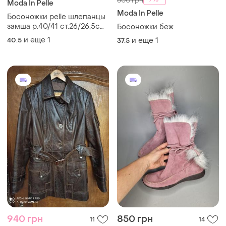
600 грн
Moda In Pelle
Moda In Pelle
Босоножки pelle шлепанцы
замша р.40/41 ст.26/26,5см
Босоножки беж
танкетка италия
и еще
1
40.5
и еще
1
37.5
940 грн
850 грн
11
14