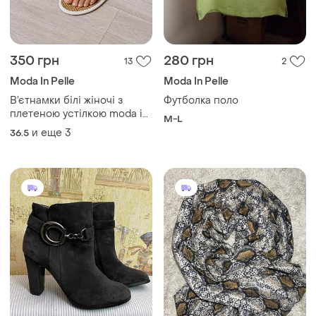
350 грн
280 грн
13
2
Moda In Pelle
Moda In Pelle
В’єтнамки білі жіночі з
Футболка поло
плетеною устілкою moda in
M-L
pelle
и еще
3
36.5