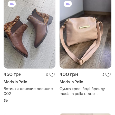
450 грн
400 грн
0
2
Moda In Pelle
Moda In Pelle
Ботинки женские осенние
Сумка крос-боді бренду
002
moda in pelle ніжно-
рожевого кольору
36