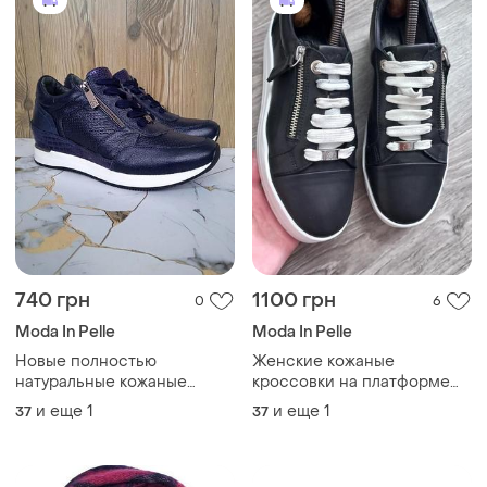
740 грн
1100 грн
0
6
Moda In Pelle
Moda In Pelle
Новые полностью
Женские кожаные
натуральные кожаные
кроссовки на платформе
кроссовки, синие кеды на
moda in pelle
и еще
1
и еще
1
37
37
танкетке, лето деми, р. 37-
38