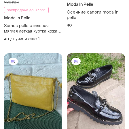
990 грн
Moda In Pelle
распродажа до 07 авг.
Осенние сапоги moda in
pelle
Moda In Pelle
40
Samos pelle стильная
мягкая легкая куртка кожа р.
46-48, xl
и еще
1
40 / L / 48