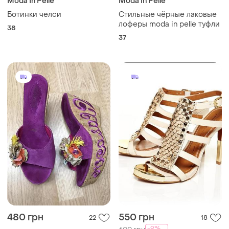
Moda In Pelle
Moda In Pelle
Ботинки челси
Стильные чёрные лаковые
лоферы moda in pelle туфли
38
37
480 грн
550 грн
22
18
-9%