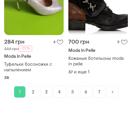
284 грн
700 грн
4
9
-20%
355 грн
Moda In Pelle
Moda In Pelle
Кожаные ботильоны moda
in pelle
Туфельки босоножки с
напылением
и еще
1
37
38
1
2
3
4
5
6
7
>