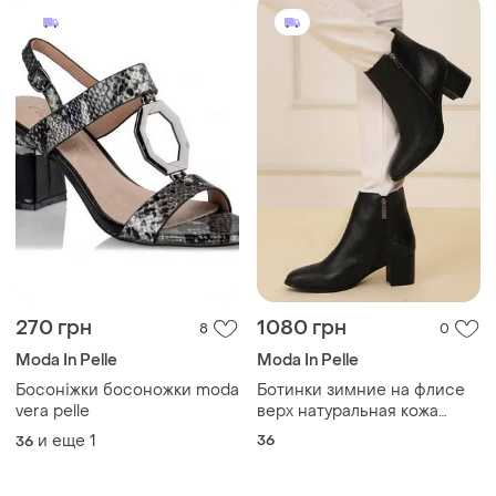
270 грн
1080 грн
8
0
Moda In Pelle
Moda In Pelle
Босоніжки босоножки moda
Ботинки зимние на флисе
vera pelle
верх натуральная кожа
нубук moda pelle
и еще
1
36
36