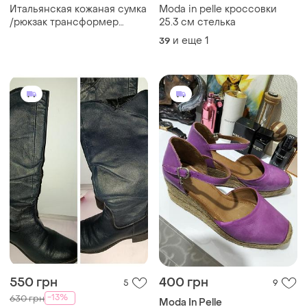
Итальянская кожаная сумка
Moda in pelle кроссовки
/рюкзак трансформер
25.3 см стелька
borse in pelle
и еще
1
39
550 грн
400 грн
5
9
-13%
630 грн
Moda In Pelle