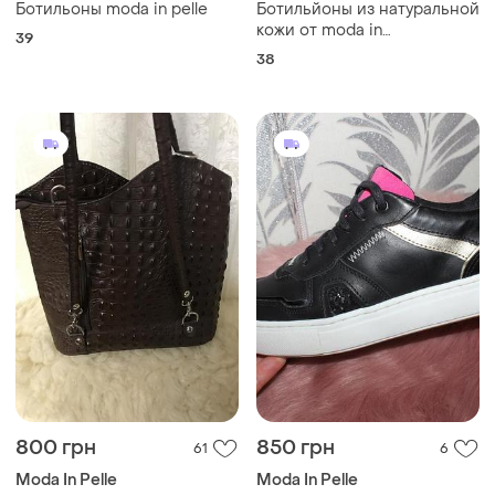
Ботильоны moda in pelle
Ботильйоны из натуральной
кожи от moda in
39
pelle(англия)р. 38
38
800 грн
850 грн
61
6
Moda In Pelle
Moda In Pelle