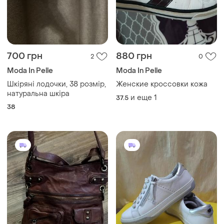
700 грн
880 грн
2
0
Moda In Pelle
Moda In Pelle
Шкіряні лодочки, 38 розмір,
Женские кроссовки кожа
натуральна шкіра
и еще
1
37.5
38