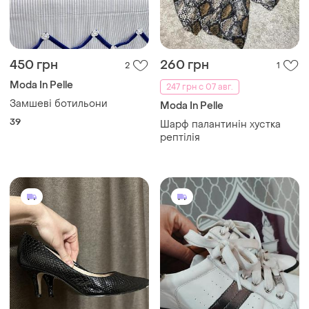
450 грн
260 грн
2
1
Moda In Pelle
247 грн с 07 авг.
Замшеві ботильони
Moda In Pelle
39
Шарф палантинін хустка
рептілія