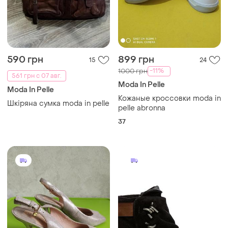
590 грн
899 грн
15
24
-11%
1000 грн
561 грн с 07 авг.
Moda In Pelle
Moda In Pelle
Кожаные кроссовки moda in
Шкіряна сумка moda in pelle
pelle abronna
37