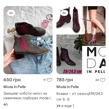
размер 39
650 грн
785 грн
11
24
Moda In Pelle
Moda In Pelle
Замшеві чоботи челсі на
Козаки - хіт сезону❗39/24,5
невеликих підборах moda in
см 👢 👢
pelle
40
и еще
1
39