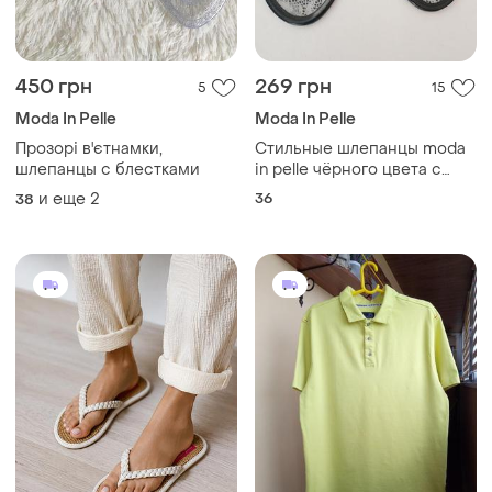
450 грн
269 грн
5
15
Moda In Pelle
Moda In Pelle
Прозорі в'єтнамки,
Стильные шлепанцы moda
шлепанцы с блестками
in pelle чёрного цвета с
заклёпками
и еще
2
36
38