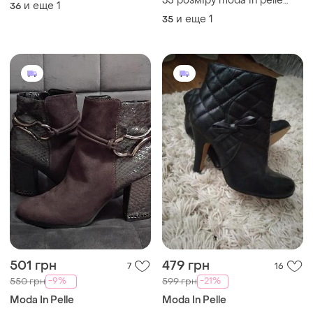
35 розміру moda in pelle
и еще
1
36
італія
и еще
1
35
501 грн
479 грн
7
16
-9%
-21%
550 грн
599 грн
Moda In Pelle
Moda In Pelle