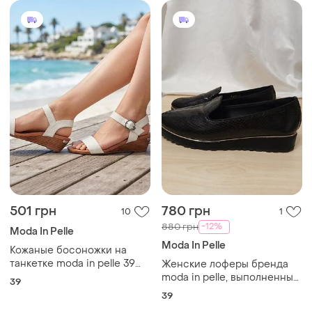
501 грн
780 грн
10
1
-12%
880 грн
Moda In Pelle
Moda In Pelle
Кожаные босоножки на
танкетке moda in pelle 39
Женские лоферы бренда
размера
moda in pelle, выполненные
39
из черной кожи с
39
тиснением под рептилию,