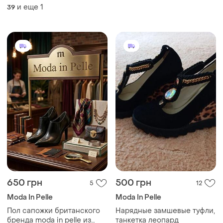
красными розами
и еще
1
39
650 грн
500 грн
5
12
Moda In Pelle
Moda In Pelle
Пол сапожки британского
Нарядные замшевые туфли,
бренда moda in pelle из
танкетка леопард