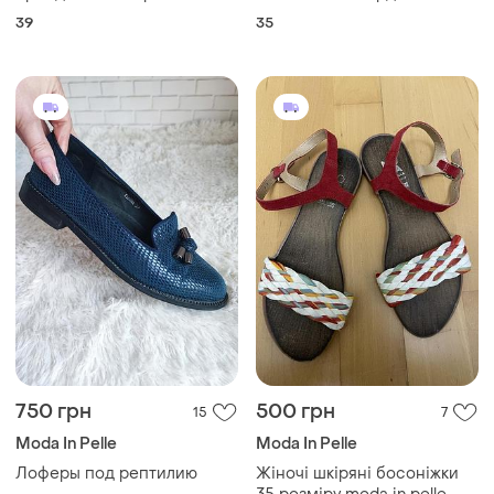
натуральной кожи в
39
35
идеальном состоянии. с
молнией сбоку.размер
каблука-9см, стелька
26.размер-39.
750 грн
500 грн
15
7
Moda In Pelle
Moda In Pelle
Лоферы под рептилию
Жіночі шкіряні босоніжки