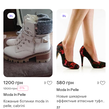
1200 грн
580 грн
3
3
-8%
1300 грн
Moda In Pelle
Moda In Pelle
Новые шикарные
эффектные атласные туфли
Кожаные ботинки moda in
на кольца черные с
pelle, cabrini
37