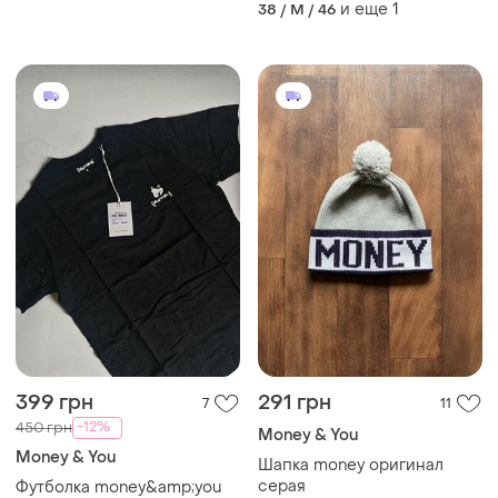
и еще
1
38 / M / 46
399 грн
291 грн
7
11
-12%
450 грн
Money & You
Money & You
Шапка money оригинал
серая
Футболка money&amp;you