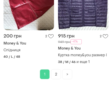
200 грн
915 грн
2
2
-4%
949 грн
Money & You
Money & You
Спідниця
Куртка money&you размер l
40 / L / 48
и еще
1
38 / M / 46
1
2
>