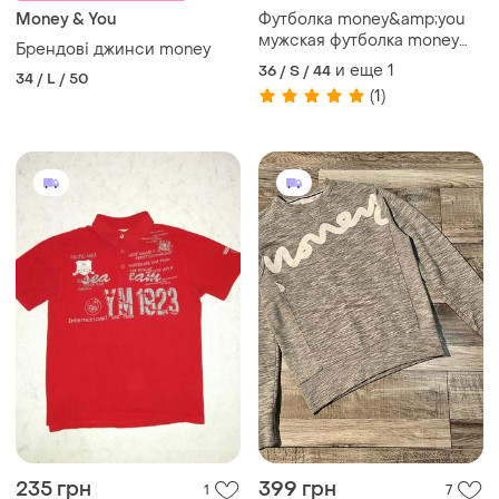
Money & You
Футболка money&amp;you
мужская футболка money
Брендові джинси money
хлопковая футболка
и еще
1
36 / S / 44
34 / L / 50
(1)
235 грн
399 грн
1
7