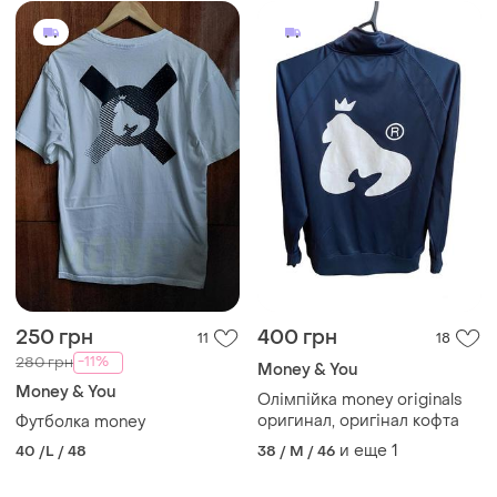
250 грн
400 грн
11
18
-11%
280 грн
Money & You
Money & You
Олімпійка money originals
оригинал, оригінал кофта
Футболка money
и еще
1
40 /L / 48
38 / M / 46