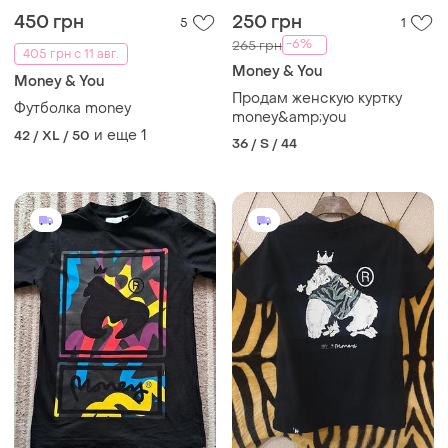
450 грн
250 грн
5
1
-6%
265 грн
405 грн с 11 авг.
Money & You
Money & You
Продам женскую куртку
Футболка money
money&amp;you
и еще
1
42 / XL / 50
36 / S / 44