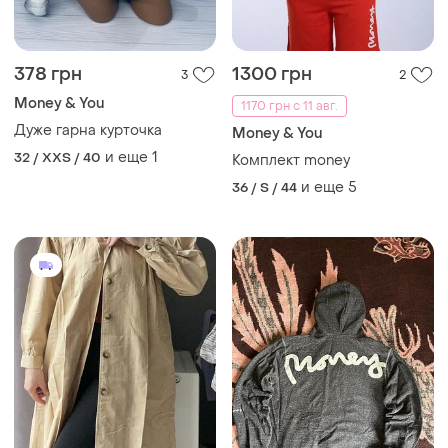
378 грн
1300 грн
3
2
Money & You
1170 грн с 11 авг.
Дуже гарна курточка
Money & You
и еще
1
32 / XXS / 40
Комплект money
и еще
5
36 / S / 44