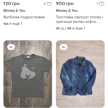
120 грн
900 грн
2
1
Money & You
Money & You
Футболка подростковая
Толстовка свитшот money l
оригинал реглан кофта
и еще
1
146
толстовка
и еще
1
40 /L / 48