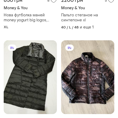
650 грн
2200 грн
6
5
Money & You
Money & You
Нова футболка маней
Пальто стеганое на
money yogurt big logos,
синтепоне xl
розмір xxl, оригінал
XL
и еще
1
40 / L / 48