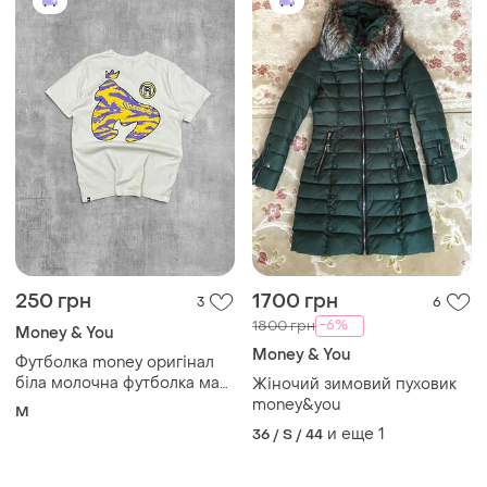
250 грн
1700 грн
3
6
-6%
1800 грн
Money & You
Money & You
Футболка money оригінал
біла молочна футболка мані
Жіночий зимовий пуховик
з великим принтом на
money&you
M
спині горила
и еще
1
36 / S / 44