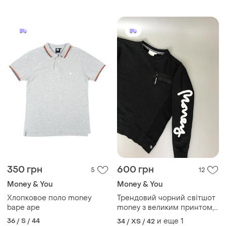
350 грн
600 грн
5
12
Money & You
Money & You
Хлопковое поло money
Трендовий чорний світшот
bape ape
money з великим принтом,
кишенею, замочком, кофта,
36 / S / 44
и еще
1
34 / XS / 42