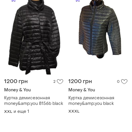
1200 грн
1200 грн
2
0
Money & You
Money & You
Куртка демисезонная
Куртка демисезонная
money&amp;you 8156b black
money&amp;you black
и еще
1
XXXL
XXL