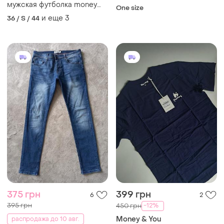
мужская футболка money
One size
хлопковая футболка
и еще
3
36 / S / 44
375 грн
399 грн
6
2
395 грн
-12%
450 грн
Money & You
распродажа до 10 авг.