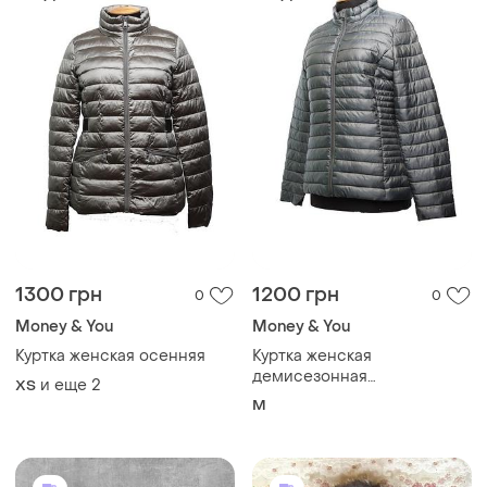
1300 грн
1200 грн
0
0
Money & You
Money & You
Куртка женская осенняя
Куртка женская
демисезонная
и еще
2
ХS
money&amp;you
M