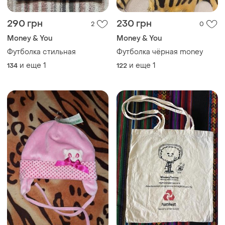
290 грн
230 грн
2
0
Money & You
Money & You
Футболка стильная
Футболка чёрная money
и еще
1
и еще
1
134
122