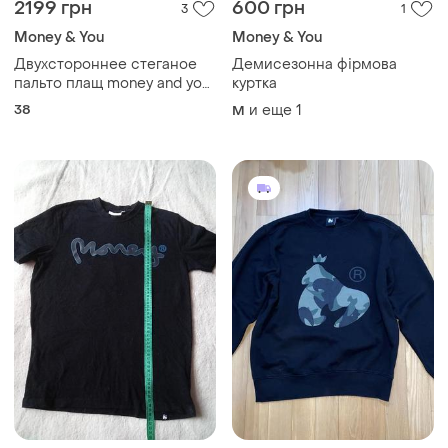
2199 грн
600 грн
3
1
Money & You
Money & You
Двухстороннее стеганое
Демисезонна фірмова
пальто плащ money and you
куртка
м
38
и еще
1
M