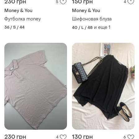
230 грн
150 грн
5
4
Money & You
Money & You
Футболка money
Шифоновая блуза
36 / S / 44
и еще
1
40 / L / 48
230 грн
130 грн
4
6