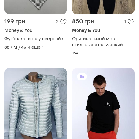
199 грн
850 грн
2
1
Money & You
Money & You
Футболка money оверсайз
Оригинальный мега
стильный итальянский
и еще
1
38 / M / 46
спортивный костюм money
134
junior (италия) унисекс