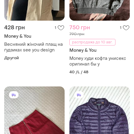
428 грн
750 грн
1
1
790 грн
Money & You
распродажа до 10 авг.
Весняний жіночий плащ на
ґудзиках see you design
Money & You
Другой
Money худи кофта унисекс
оригинал бы у
40 /L / 48