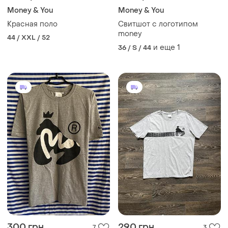
Money & You
Money & You
Красная поло
Свитшот с логотипом
money
44 / XXL / 52
и еще
1
36 / S / 44
300 грн
290 грн
7
3