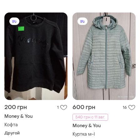
толстовка, худі, gorilla
200 грн
600 грн
1
16
Money & You
540 грн с 11 авг.
Кофта
Money & You
Другой
Куртка м-l