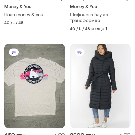
Money & You
Money & You
Поло money & you
Шифонова блузка-
трансформер
40 /L / 48
и еще
1
40 / L / 48