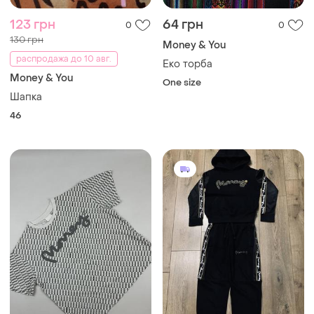
123 грн
64 грн
0
0
130 грн
Money & You
распродажа до 10 авг.
Еко торба
Money & You
One size
Шапка
46