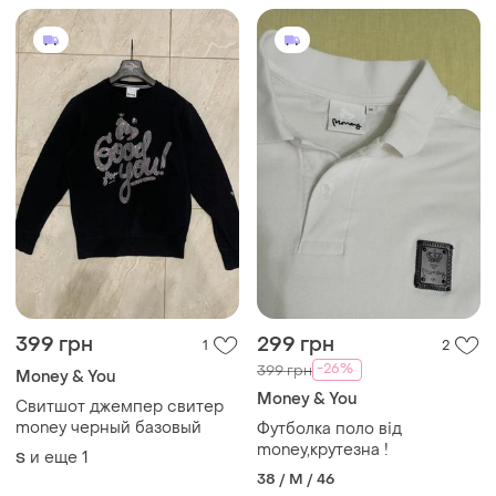
399 грн
299 грн
1
2
-26%
399 грн
Money & You
Money & You
Свитшот джемпер свитер
money черный базовый
Футболка поло від
money,крутезна !
и еще
1
S
38 / M / 46