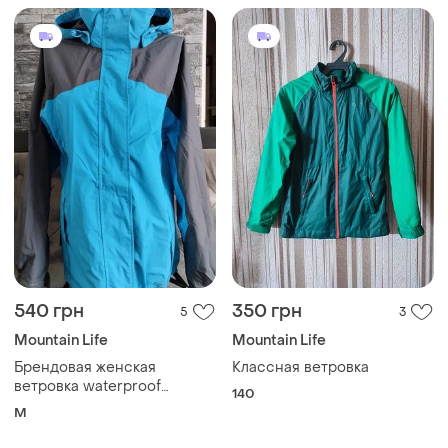
540 грн
350 грн
5
3
Mountain Life
Mountain Life
Брендовая женская
Классная ветровка
ветровка waterproof
140
mountain life
M