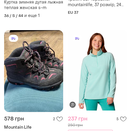
Куртка зимняя дутая лыжная
mountainlife, 37 розмір, 24
теплая женская s-m
см
EU 37
и еще
1
36 / S / 44
578 грн
237 грн
2
5
250 грн
Mountain Life