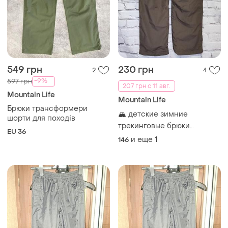
549 грн
230 грн
2
4
-9%
597 грн
207 грн с 11 авг.
Mountain Life
Mountain Life
Брюки трансформери
​🏔️ детские зимние
шорти для походів
трекинговые брюки
EU 36
mountainlife kids
и еще
1
146