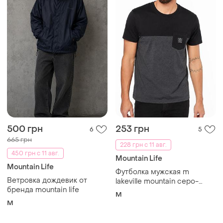
500 грн
253 грн
6
5
665 грн
228 грн с 11 авг.
450 грн с 11 авг.
Mountain Life
Mountain Life
Футболка мужская m
Ветровка дождевик от
lakeville mountain серо-
бренда mountain life
черная хлопковая с
M
карманом m
M