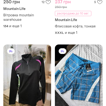
250 грн
237 грн
12
5
250 грн
Mountain Life
распродажа до 10 авг.
Вітровка mountain
warehouse
Mountain Life
и еще
1
134
Флисовая кофта, тонкая
и еще
1
XXXL