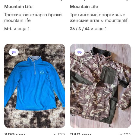
Mountain Life
Mountain Life
Треккинговые карго брюки
Трекинговые спортивные
mountain life
женские штаны mountainlife
высокая посадка прямые
и еще
1
и еще
1
M-L
36 / S / 44