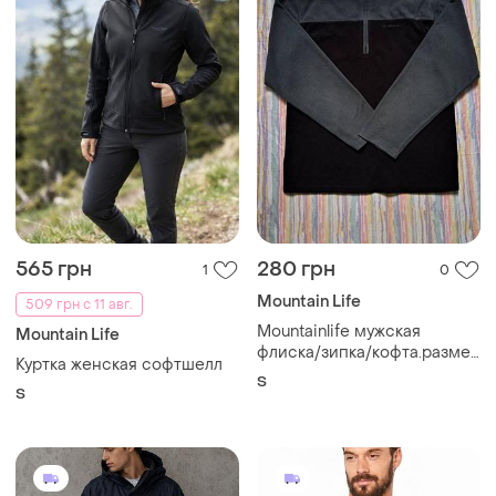
565 грн
280 грн
1
0
Mountain Life
509 грн с 11 авг.
Mountainlife мужская
Mountain Life
флиска/зипка/кофта.размер
Куртка женская софтшелл
s
S
S