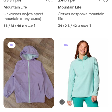
399 грн
240 грн
0
0
Mountain Life
Mountain Life
Флисовая кофта sport
Легкая ветровка mountain
mountain (полузамок)
life
и еще
1
и еще
1
38 / M / 46
34 / XS / 42