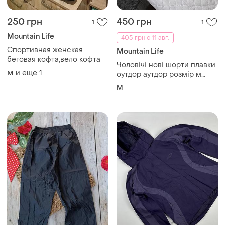
250 грн
450 грн
1
1
Mountain Life
405 грн с 11 авг.
Спортивная женская
Mountain Life
беговая кофта,вело кофта
Чоловічі нові шорти плавки
и еще
1
M
оутдор аутдор розмір м
mountain life
M