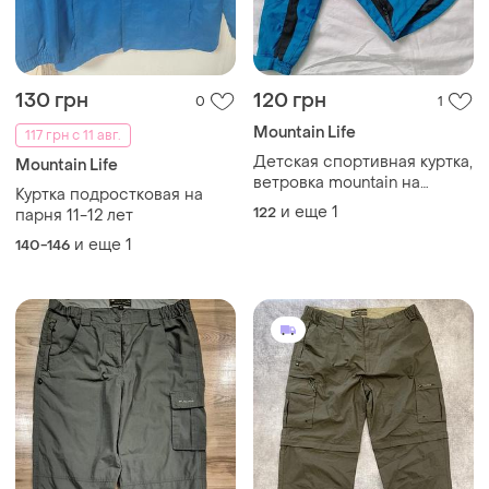
130 грн
120 грн
0
1
Mountain Life
117 грн с 11 авг.
Детская спортивная куртка,
Mountain Life
ветровка mountain на
Куртка подростковая на
мальчика
и еще
1
122
парня 11-12 лет
и еще
1
140-146