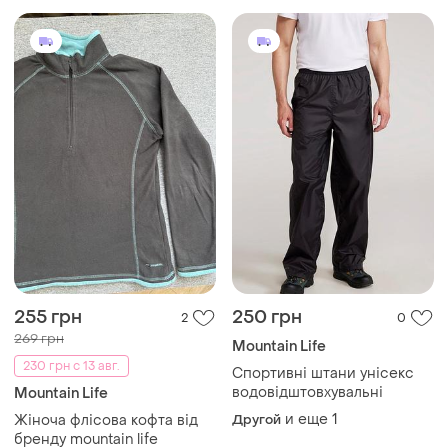
255 грн
250 грн
2
0
269 грн
Mountain Life
230 грн с 13 авг.
Спортивні штани унісекс
водовідштовхувальні
Mountain Life
и еще
1
Жіноча флісова кофта від
Другой
бренду mountain life