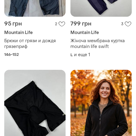
95 грн
799 грн
2
3
Mountain Life
Mountain Life
Брюки от грязи и дождя
Жіноча мембрана куртка
грязеприф
mountain life swift
146-152
и еще
1
L