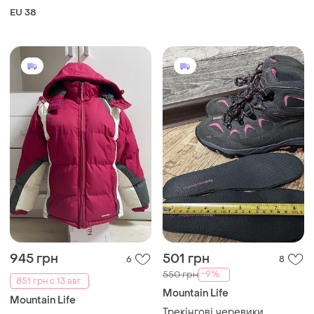
EU 38
945 грн
501 грн
6
8
-9%
550 грн
851 грн с 13 авг.
Mountain Life
Mountain Life
Трекінгові черевики