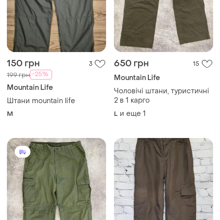
150 грн
650 грн
3
15
-25%
199 грн
Mountain Life
Mountain Life
Чоловічі штани, туристичні
2 в 1 карго
Штани mountain life
и еще
1
M
L