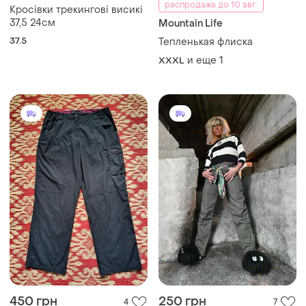
распродажа до 10 авг.
Кросівки трекингові висикі
37,5 24см
Mountain Life
37.5
Тепленькая флиска
и еще
1
XXXL
450 грн
250 грн
4
7