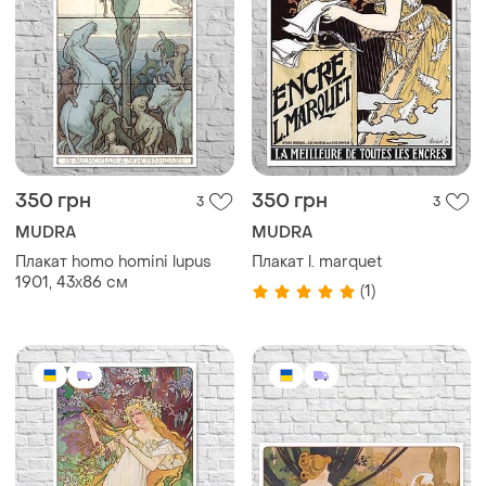
350 грн
350 грн
3
3
MUDRA
MUDRA
Плакат homo homini lupus
Плакат l. marquet
1901, 43х86 см
(1)