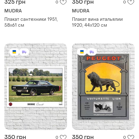
325 грн
350 грн
0
0
MUDRA
MUDRA
Плакат сантехники 1951,
Плакат вина итальялии
58х61 см
1920, 44х120 см
350 грн
350 грн
0
0