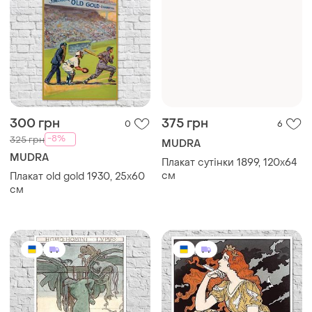
300 грн
375 грн
0
6
-8%
325 грн
MUDRA
MUDRA
Плакат сутінки 1899, 120х64
см
Плакат old gold 1930, 25x60
см