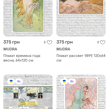
375 грн
375 грн
5
3
MUDRA
MUDRA
Плакат времена года:
Плакат рассвет 1899, 120х64
весна, 64х120 см
см