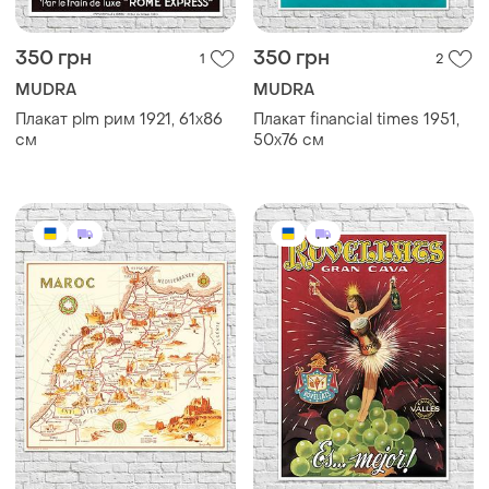
350 грн
350 грн
1
2
MUDRA
MUDRA
Плакат plm рим 1921, 61х86
Плакат financial times 1951,
см
50х76 см