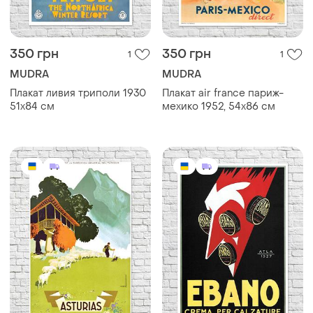
350 грн
350 грн
1
1
MUDRA
MUDRA
Плакат ливия триполи 1930
Плакат air france париж-
51х84 см
мехико 1952, 54х86 см