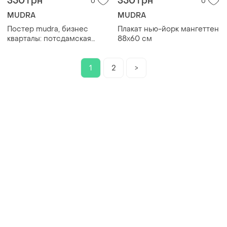
350 грн
350 грн
0
0
MUDRA
MUDRA
Постер mudra, бизнес
Плакат нью-йорк мангеттен
кварталы: потсдамская
88х60 см
площадь, берлин
1
2
>