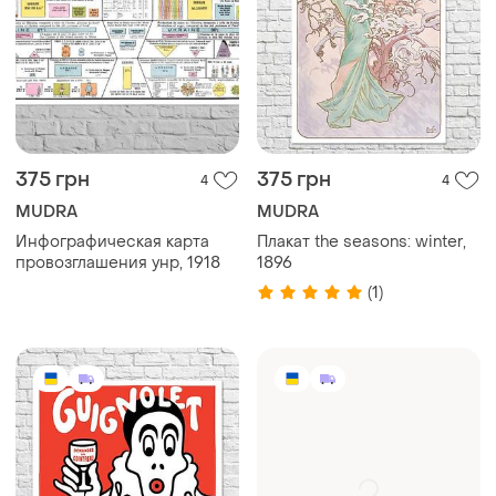
375 грн
375 грн
4
4
MUDRA
MUDRA
Инфографическая карта
Плакат the seasons: winter,
провозглашения унр, 1918
1896
(1)