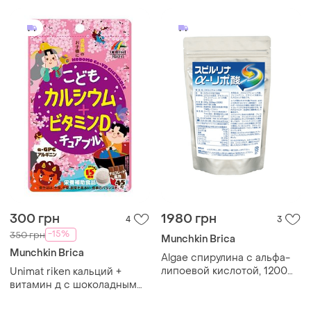
300 грн
1980 грн
4
3
-15%
350 грн
Munchkin Brica
Munchkin Brica
Algae спирулина с альфа-
липоевой кислотой, 1200
Unimat riken кальций +
табл
витамин д с шоколадным
вкусом (15 дней) 45 табл