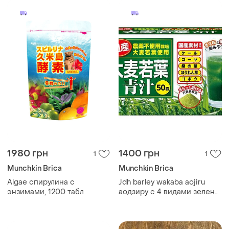
1980 грн
1400 грн
1
1
Munchkin Brica
Munchkin Brica
Algae спирулина с
Jdh barley wakaba aojiru
энзимами, 1200 табл
аодзиру с 4 видами зелени
и гойя, 50 стеек