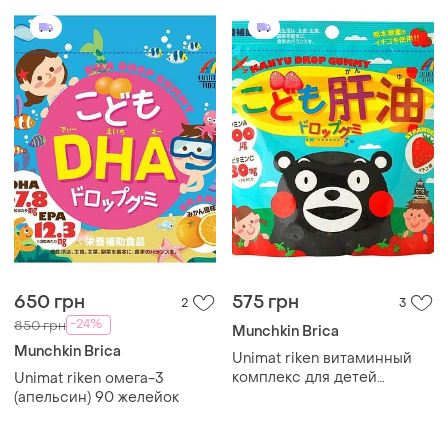
650 грн
575 грн
2
3
-24%
850 грн
Munchkin Brica
Munchkin Brica
Unimat riken витаминный
комплекс для детей
Unimat riken омега-3
(клубника) 90 желеек
(апельсин) 90 желейок