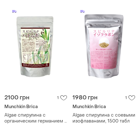
2100 грн
1980 грн
1
1
Munchkin Brica
Munchkin Brica
Algae спирулина с
Algae спирулина с соевыми
органическим германием и
изофлаванами, 1500 табл
ячменем, 1800 табл