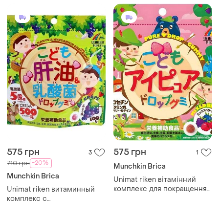
575 грн
575 грн
3
1
-20%
710 грн
Munchkin Brica
Munchkin Brica
Unimat riken вітамінний
комплекс для покращення
Unimat riken витаминный
зору (ягідний мікс) 60
комплекс с
желейок
лактобактериями
(виноград) 100 желеек