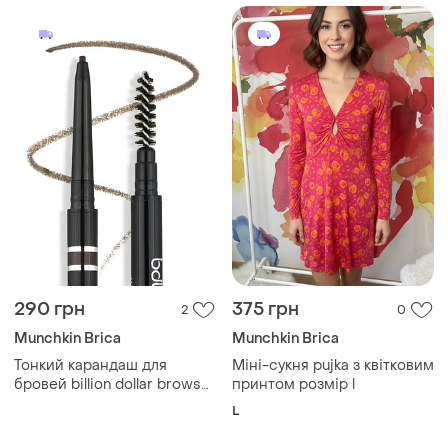
290 грн
375 грн
2
0
Munchkin Brica
Munchkin Brica
Тонкий карандаш для
Міні-сукня pujka з квітковим
бровей billion dollar brows
принтом розмір l
micro pencil mini taupe 0.06
L
г