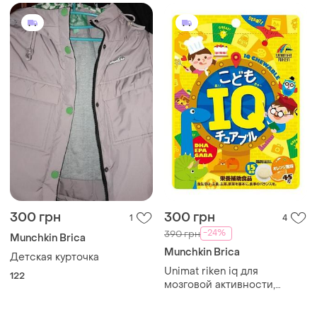
300 грн
300 грн
1
4
-24%
390 грн
Munchkin Brica
Munchkin Brica
Детская курточка
Unimat riken iq для
122
мозговой активности,
апельсин (15 дней) 45 табл