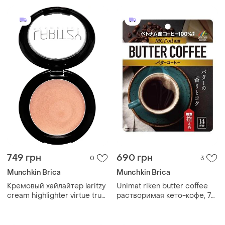
749 грн
690 грн
0
3
Munchkin Brica
Munchkin Brica
Кремовый хайлайтер laritzy
Unimat riken butter coffee
cream highlighter virtue true
растворимая кето-кофе, 70
gold 2 г
гр