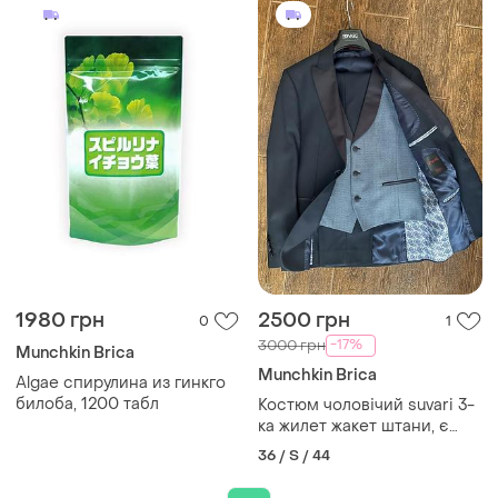
1980 грн
2500 грн
0
1
-17%
3000 грн
Munchkin Brica
Munchkin Brica
Algae спирулина из гинкго
билоба, 1200 табл
Костюм чоловічий suvari 3-
ка жилет жакет штани, є
також сорочка біла суварі.
36 / S / 44