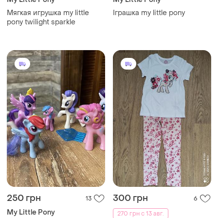
Мягкая игрушка my little
Іграшка my little pony
pony twilight sparkle
250 грн
300 грн
13
6
My Little Pony
270 грн с 13 авг.