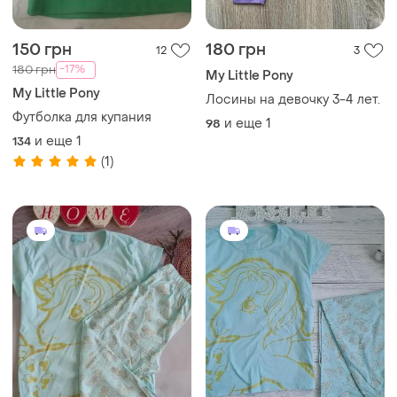
150 грн
180 грн
12
3
-17%
180 грн
My Little Pony
My Little Pony
Лосины на девочку 3-4 лет.
Футболка для купания
и еще
1
98
и еще
1
134
(1)