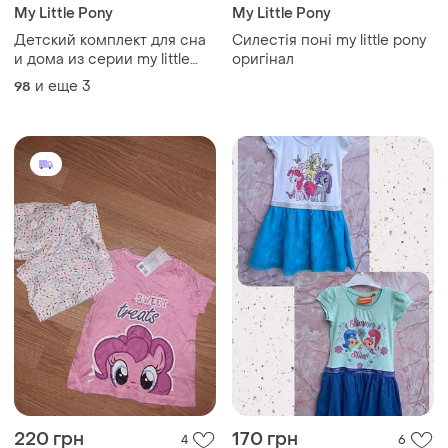
My Little Pony
My Little Pony
Детский комплект для сна
Силестія поні my little pony
и дома из серии my little
оригінал
pony, состоящий из
и еще
3
98
футболки и шорт.
220 грн
170 грн
4
6