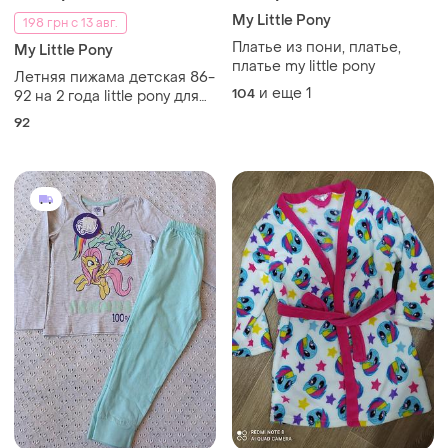
My Little Pony
198 грн с 13 авг.
Платье из пони, платье,
My Little Pony
платье my little pony
Летняя пижама детская 86-
и еще
1
104
92 на 2 года little pony для
девочки пони 18-24 мес
92