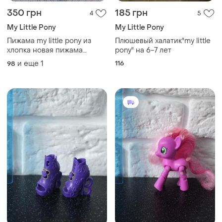
350 грн
185 грн
4
5
My Little Pony
My Little Pony
Пижама my little pony из
Плюшевый халатик"my little
хлопка новая пижама
pony" на 6-7 лет
тоненькая демисезонная
и еще
1
116
98
для девочки