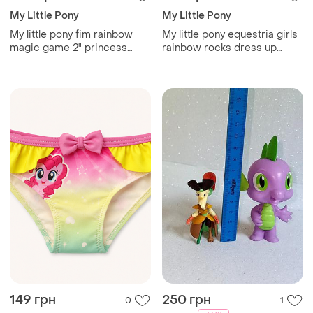
My Little Pony
My Little Pony
My little pony fim rainbow
My little pony equestria girls
magic game 2" princess
rainbow rocks dress up
twilight sparkle figure
rarity лялечка
149 грн
250 грн
0
1