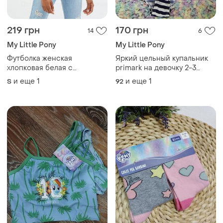
219 грн
170 грн
14
6
My Little Pony
My Little Pony
Футболка женская
Яркий цельный купальник
хлопковая белая с
primark на девочку 2-3
рисунком
года/детский полосатый
и еще
1
и еще
1
S
92
купальник my little pony