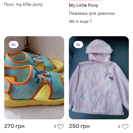
Поні, my little pony
My Little Pony
Пижамка для девочки
и еще
1
110
270 грн
250 грн
3
6