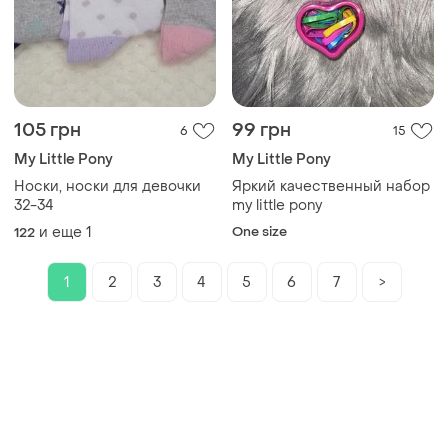
105 грн
99 грн
6
15
My Little Pony
My Little Pony
Носки, носки для девочки
Яркий качественный набор
32-34
my little pony
и еще
1
One size
122
1
2
3
4
5
6
7
>