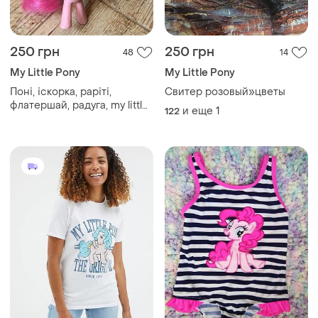
250 грн
250 грн
48
14
My Little Pony
My Little Pony
Поні, іскорка, раріті,
Свитер розовый»цветы
флатершай, радуга, my little
и еще
1
122
pony, оригінал