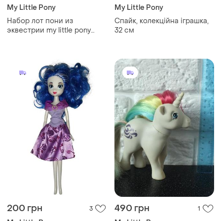
My Little Pony
My Little Pony
Набор лот пони из
Спайк, колекційна іграшка,
эквестрии my little pony
32 см
майеттл пони мини куклы
куллы
200 грн
490 грн
3
1