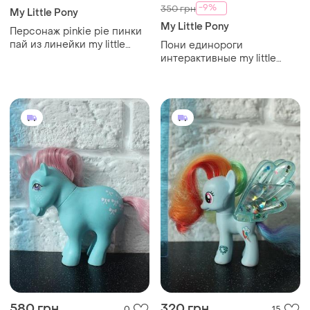
-9%
350 грн
My Little Pony
My Little Pony
Персонаж pinkie pie пинки
пай из линейки my little
Пони единороги
pony
интерактивные my little
pony
580 грн
320 грн
0
15