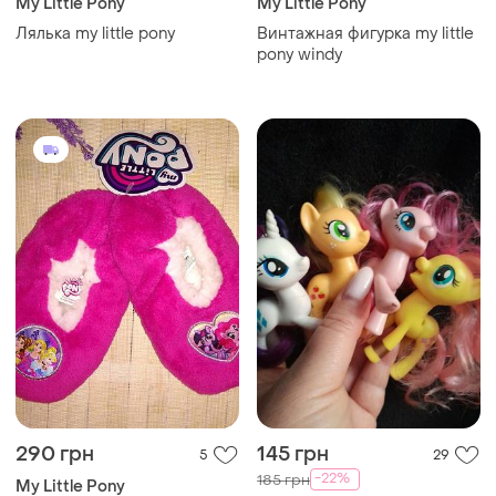
My Little Pony
My Little Pony
Лялька my little pony
Винтажная фигурка my little
pony windy
290 грн
145 грн
5
29
-22%
185 грн
My Little Pony