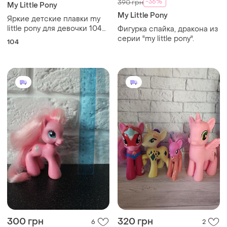
-36%
390 грн
My Little Pony
My Little Pony
Яркие детские плавки my
little pony для девочки 104
Фигурка спайка, дракона из
см
серии "my little pony".
104
300 грн
320 грн
6
2