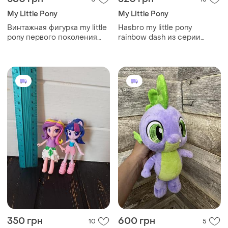
My Little Pony
My Little Pony
Винтажная фигурка my little
Hasbro my little pony
pony первого поколения
rainbow dash из серии
(g1) по имени bow tie
"water cuties".радуга,
рейнбоу деш.
350 грн
600 грн
10
5