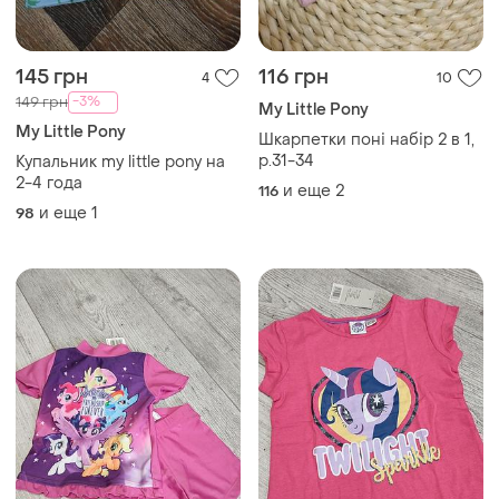
145 грн
116 грн
4
10
-3%
149 грн
My Little Pony
My Little Pony
Шкарпетки поні набір 2 в 1,
р.31-34
Купальник my little pony на
2-4 года
и еще
2
116
и еще
1
98