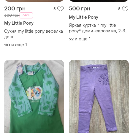
200 грн
500 грн
5
5
-34%
300 грн
My Little Pony
My Little Pony
Яркая куртка * my little
pony* деми-еврозима, 2-3
Сукня my little pony веселка
года (92-98 см)
деш
и еще
1
92
и еще
1
110