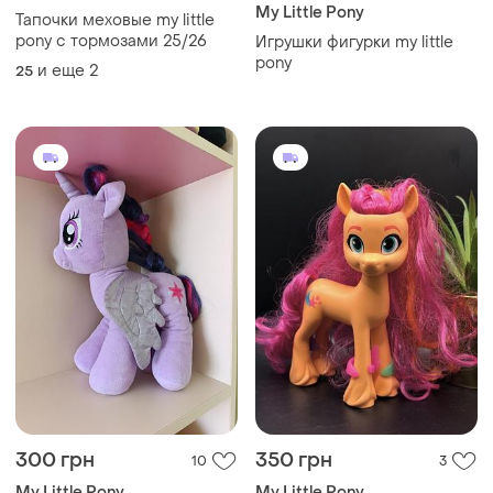
My Little Pony
Тапочки меховые my little
pony с тормозами 25/26
Игрушки фигурки my little
pony
и еще
2
25
300 грн
350 грн
10
3
My Little Pony
My Little Pony