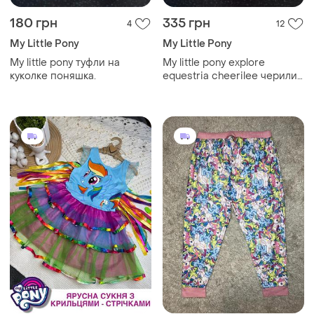
180 грн
335 грн
4
12
My Little Pony
My Little Pony
My little pony туфли на
My little pony explore
куколке поняшка.
equestria cheerilee черили.
оригинал. шарнирные
лапки.