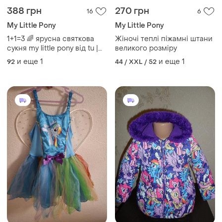
388 грн
270 грн
16
6
My Little Pony
My Little Pony
1+1=3 🌈 ярусна святкова
Жіночі теплі піжамні штани
сукня my little pony від tu |
великого розміру
2-3 роки (92-98) rainbow
и еще
1
и еще
1
92
44 / XXL / 52
dash реінбоу деш райдуга
пишне райдужне плаття