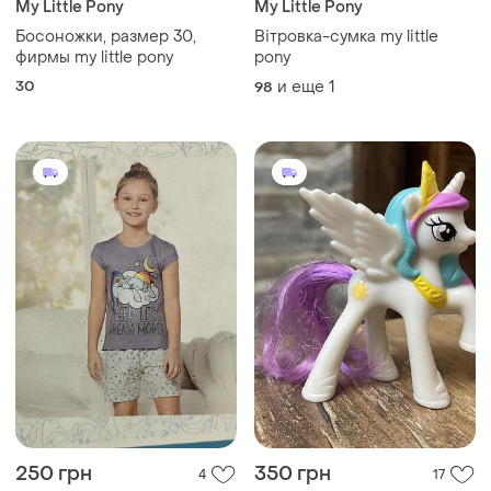
My Little Pony
My Little Pony
Босоножки, размер 30,
Вітровка-сумка my little
фирмы my little pony
pony
30
и еще
1
98
250 грн
350 грн
4
17