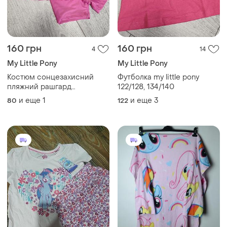
160 грн
160 грн
4
14
My Little Pony
My Little Pony
Костюм сонцезахисний
Футболка my little pony
пляжний рашгард
122/128, 134/140
купальник 74/80 my little
и еще
1
и еще
3
80
122
pony