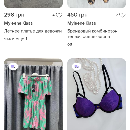
298 грн
450 грн
4
2
Myleene Klass
Myleene Klass
Летнее платье для девочки
Брендовый комбинезон
теплая осень-весна
и еще
1
104
68