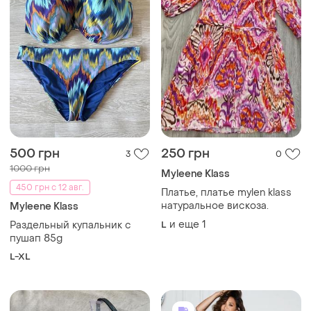
500 грн
250 грн
3
0
1000 грн
Myleene Klass
450 грн с 12 авг.
Платье, платье mylen klass
натуральное вискоза.
Myleene Klass
и еще
1
Раздельный купальник с
L
пушап 85g
L-XL