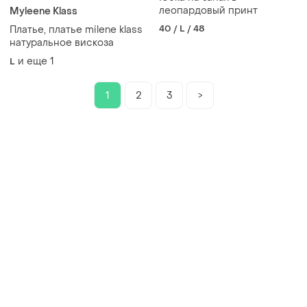
леопардовый принт
Myleene Klass
40 / L / 48
Платье, платье milene klass
натуральное вискоза
и еще
1
L
1
2
3
>