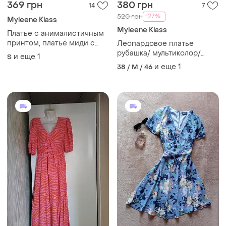
369 грн
380 грн
14
7
-27%
520 грн
Myleene Klass
Myleene Klass
Платье с анималистичным
принтом, платье миди с
Леопардовое платье
запахом myleene klass
рубашка/ мультиколор/
и еще
1
S
вискоза
и еще
1
38 / M / 46