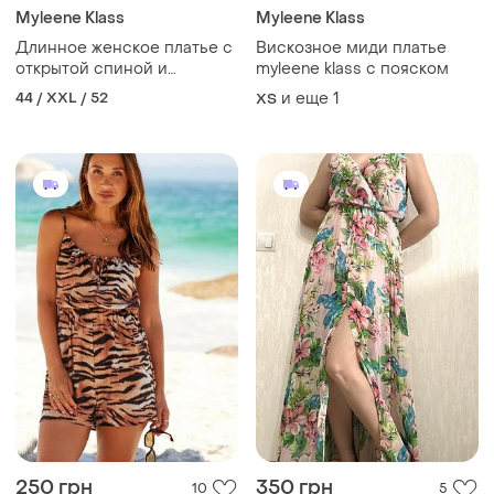
Myleene Klass
Myleene Klass
Длинное женское платье с
Вискозное миди платье
открытой спиной и
myleene klass с пояском
уборками
44 / XXL / 52
и еще
1
ХS
250 грн
350 грн
10
5