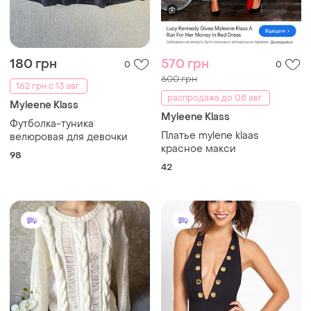
180 грн
570 грн
0
0
600 грн
162 грн с 13 авг.
распродажа до 08 авг.
Myleene Klass
Myleene Klass
Футболка-туника
Платье mylene klaas
велюровая для девочки
красное макси
98
42