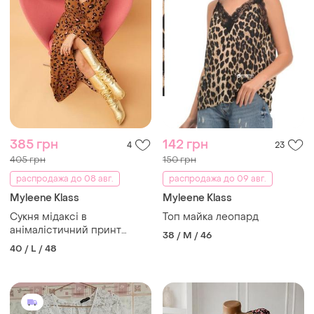
385 грн
142 грн
4
23
405 грн
150 грн
распродажа до 08 авг.
распродажа до 09 авг.
Myleene Klass
Myleene Klass
Сукня мідаксі в
Топ майка леопард
анімалістичний принт
38 / M / 46
myleene klass р.12
40 / L / 48