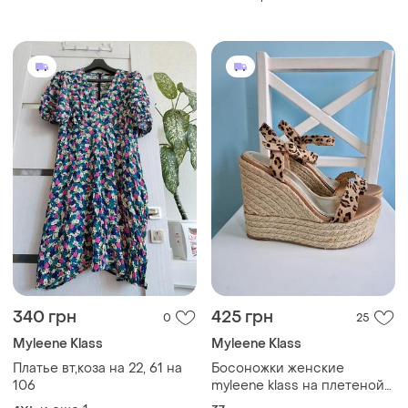
340 грн
425 грн
0
25
Myleene Klass
Myleene Klass
Платье вт,коза на 22, 61 на
Босоножки женские
106
myleene klass на плетеной
танкетке бежевые с