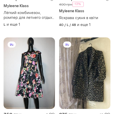
-13%
400 грн
Myleene Klass
Myleene Klass
Лёгкий комбинезон,
ромпер для летнего отдыха
Яскрава сукня в квіти
myleene klass.
и еще
1
L
и еще
1
40 / L / 48