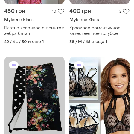
450 грн
400 грн
10
2
Myleene Klass
Myleene Klass
Платье красивое с принтом
Красивое романтичное
зебра батал
качественное голубое
шифоновое платье миди
и еще
1
и еще
1
42 / XL / 50
38 / M / 46
бюстье на подкладке