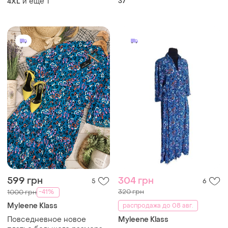
и еще
1
37
4XL
принтом
599 грн
304 грн
5
6
320 грн
-41%
1000 грн
Myleene Klass
распродажа до 08 авг.
Повседневное новое
Myleene Klass