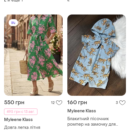
и еще
1
L
550 грн
160 грн
12
3
Myleene Klass
495 грн с 13 авг.
Блакитний пісочник
Myleene Klass
ромпер на замочку для
Довга легка літня
хлопчика 3-6 міс 68 см з