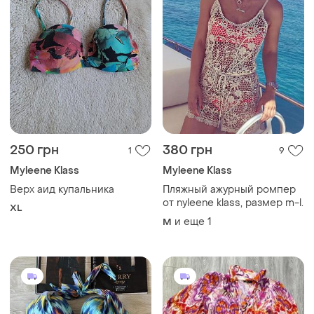
250 грн
380 грн
1
9
Myleene Klass
Myleene Klass
Верх аид купальника
Пляжный ажурный ромпер
от nyleene klass, размер m-l.
XL
и еще
1
M