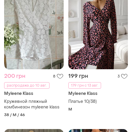
200 грн
199 грн
8
3
распродажа до 10 авг.
179 грн с 13 авг.
Myleene Klass
Myleene Klass
Кружевной пляжный
Платье 10/38)
комбинезон myleene klass
M
38 / M / 46