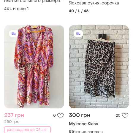
платье большого размера
Яскрава сукня-сорочка
батал
и еще
1
4XL
40 / L / 48
237 грн
300 грн
0
20
250 грн
Myleene Klass
распродажа до 08 авг.
Юбка на запах в