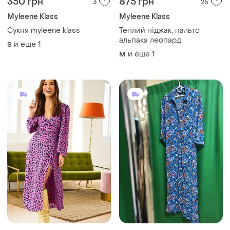
350 грн
875 грн
3
25
Myleene Klass
Myleene Klass
Сукня myleene klass
Теплий піджак, пальто
альпака леопард
и еще
1
S
и еще
1
M