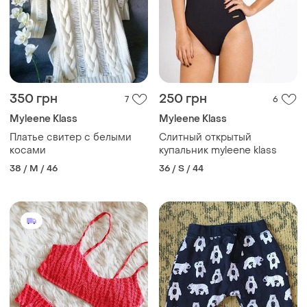
350 грн
250 грн
7
6
Myleene Klass
Myleene Klass
Платье свитер с белыми
Слитный открытый
косами
купальник myleene klass
38 / M / 46
36 / S / 44