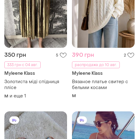
350 грн
390 грн
5
2
333 грн с 04 авг.
распродажа до 10 авг.
Myleene Klass
Myleene Klass
Золотиста міді спідниця
Вязаное платье свитер с
плісе
белыми косами
и еще
1
M
M