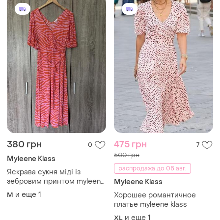
380 грн
475 грн
0
7
500 грн
Myleene Klass
распродажа до 08 авг.
Яскрава сукня міді із
зебровим принтом myleene
Myleene Klass
klass
и еще
1
M
Хорошее романтичное
платье myleene klass
и еще
1
XL