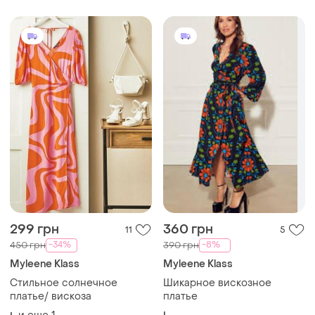
299 грн
360 грн
11
5
-34%
-8%
450 грн
390 грн
Myleene Klass
Myleene Klass
Стильное солнечное
Шикарное вискозное
платье/ вискоза
платье
L