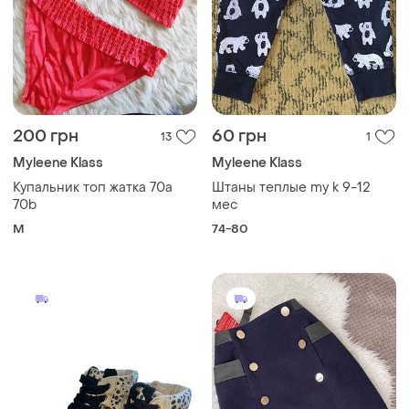
200 грн
60 грн
13
1
Myleene Klass
Myleene Klass
Купальник топ жатка 70a
Штаны теплые my k 9-12
70b
мес
M
74-80