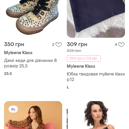
350 грн
309 грн
2
4
325 грн
Myleene Klass
294 грн с 04 авг.
Демі кеди для дівчинки 8
розмір 25,5
Myleene Klass
25.5
Юбка твидовая myllene klass
р.12
L