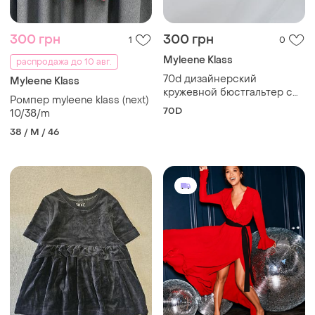
300 грн
300 грн
1
0
Myleene Klass
распродажа до 10 авг.
70d дизайнерский
Myleene Klass
кружевной бюстгальтер с
Ромпер myleene klass (next)
пуртупеей myleene klass
70D
10/38/m
38 / M / 46