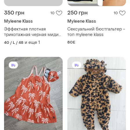
350 грн
250 грн
10
10
Myleene Klass
Myleene Klass
Эффектная плотная
Сексуальний бюстгальтер -
трикотажная черная миди
топ myleene klass
юбка карандаш с разрезом
и еще
1
80E
40 / L / 48
на молнии