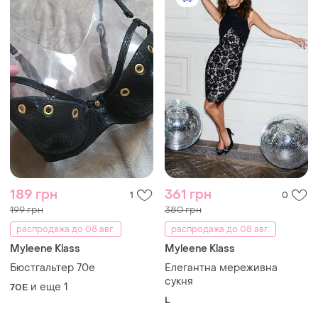
189 грн
361 грн
1
0
199 грн
380 грн
распродажа до 08 авг.
распродажа до 08 авг.
Myleene Klass
Myleene Klass
Бюстгальтер 70е
Елегантна мереживна
сукня
и еще
1
70E
L