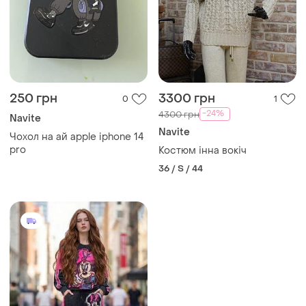
250 грн
3300 грн
0
1
-24%
4300 грн
Navite
Navite
Чохол на ай apple iphone 14
pro
Костюм інна вокіч
36 / S / 44