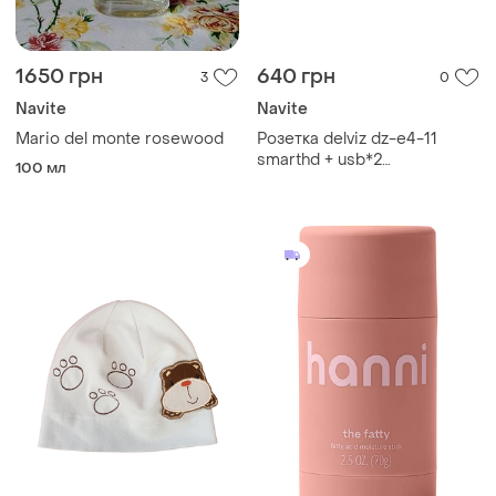
1650 грн
640 грн
3
0
Navite
Navite
Mario del monte rosewood
Розетка delviz dz-e4-11
smarthd + usb*2
100 мл
универсальная с
выключателем white
большая