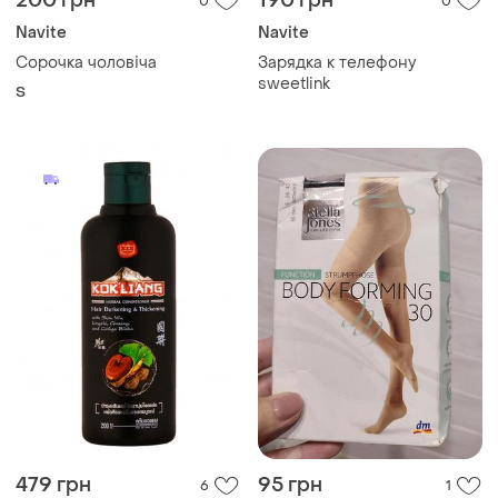
200 грн
190 грн
0
0
Navite
Navite
Сорочка чоловіча
Зарядка к телефону
sweetlink
S
479 грн
95 грн
6
1