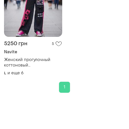
5250 грн
5
Navite
Женский прогулочный
коттоновый
костюм,женский
и еще
6
L
спортивный костюм с
микки маусом
1