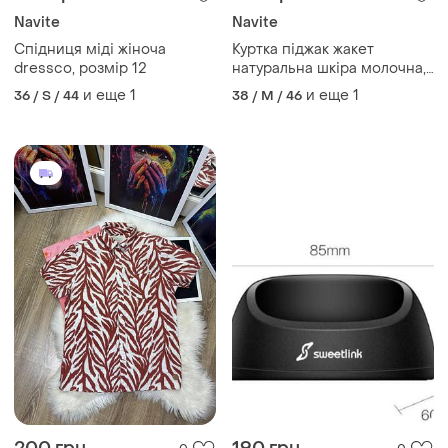
Navite
Navite
Спідниця міді жіноча
Куртка піджак жакет
dressco, розмір 12
натуральна шкіра молочна,
wolfleather collection, l
и еще
1
и еще
1
36 / S / 44
38 / M / 46