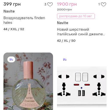
399 грн
1900 грн
3
1
2000 грн
Navite
распродажа до 10 авг.
Воздуходуватель finden
hales
Navite
44 / XXL / 52
Новий шерстяний
італійський синій джемпер
светр diktat
42 / XL / 50