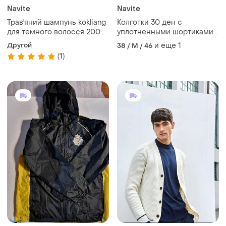
Navite
Navite
Трав'яний шампунь kokliang
Колготки 30 ден с
для темного волосся 200
уплотненными шортиками
мл
s-m
Другой
и еще
1
38 / M / 46
(1)