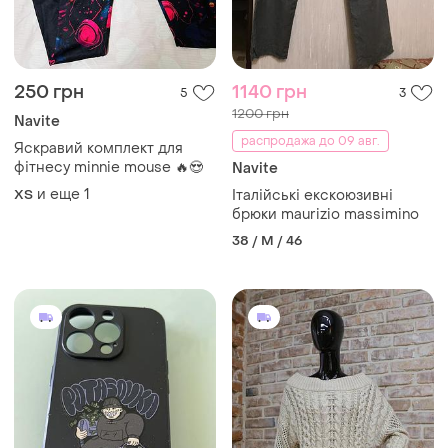
250 грн
1140 грн
5
3
1200 грн
Navite
распродажа до 09 авг.
Яскравий комплект для
фітнесу minnie mouse 🔥😍
Navite
и еще
1
ХS
Італійські екскоюзивні
брюки maurizio massimino
38 / M / 46