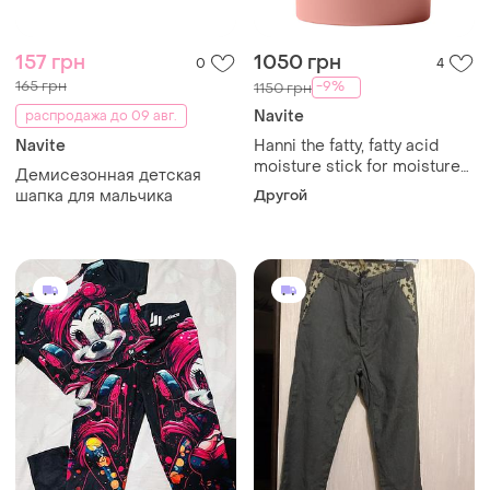
157 грн
1050 грн
0
4
165 грн
-9%
1150 грн
Navite
распродажа до 09 авг.
Navite
Hanni the fatty, fatty acid
moisture stick for moisture
Демисезонная детская
barrier увлажняющий поток
шапка для мальчика
Другой
с жирными кислотами, 70
гр.