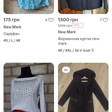
175 грн
1300 грн
4
7
-8%
1398 грн
New Mark
New Mark
Сарафан
Фирменная куртка new
40 / L / 48
mark.
и еще
2
48 / 4XL / 56