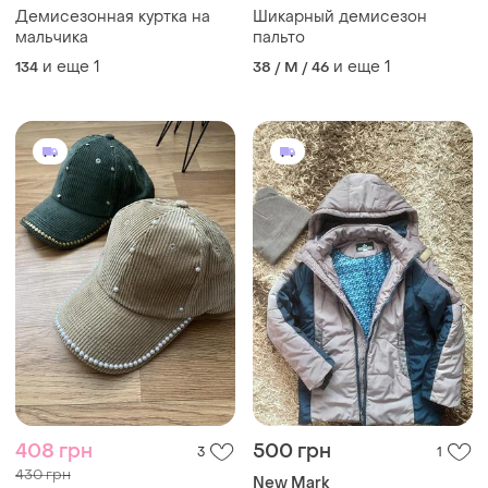
Демисезонная куртка на
Шикарный демисезон
мальчика
пальто
и еще
1
и еще
1
134
38 / M / 46
408 грн
500 грн
3
1
430 грн
New Mark