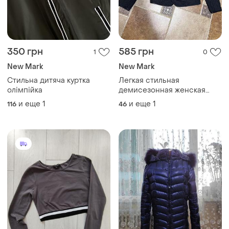
350 грн
585 грн
1
0
New Mark
New Mark
Стильна дитяча куртка
Легкая стильная
олімпійка
демисезонная женская
куртка. new mark м-л (46-
и еще
1
и еще
1
116
46
48)