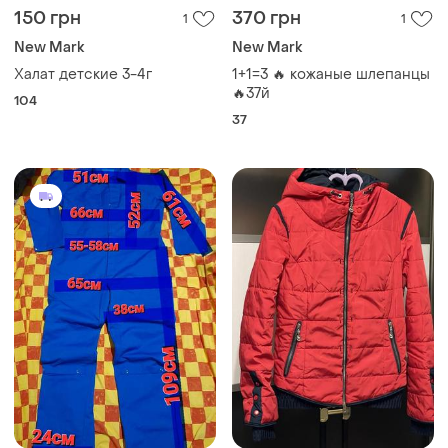
150 грн
370 грн
1
1
New Mark
New Mark
Халат детские 3-4г
1+1=3 🔥 кожаные шлепанцы
🔥37й
104
37