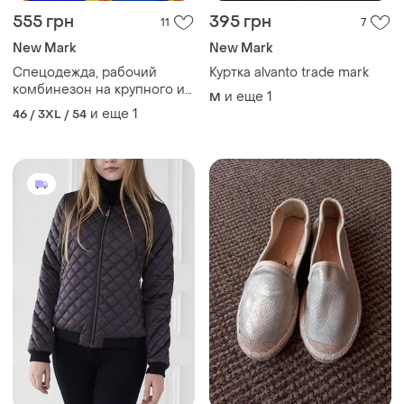
555 грн
395 грн
11
7
New Mark
New Mark
Спецодежда, рабочий
Куртка alvanto trade mark
комбинезон на крупного и
и еще
1
M
высокого мужчину,
и еще
1
46 / 3XL / 54
спецовка, роба батал