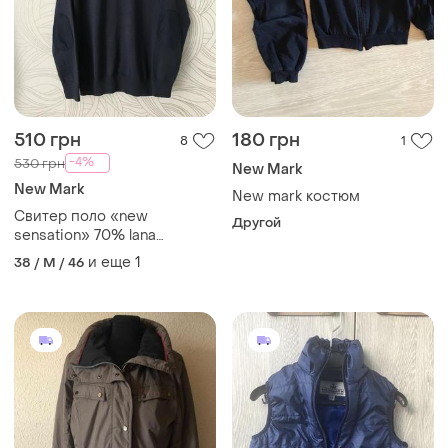
510 грн
180 грн
8
1
-4%
530 грн
New Mark
New Mark
New mark костюм
Свитер поло «new
Другой
sensation» 70% lana
merinos
и еще
1
38 / M / 46