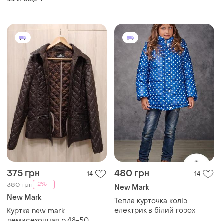
375 грн
480 грн
14
14
-2%
380 грн
New Mark
New Mark
Тепла курточка колір
електрик в білий горох
Куртка new mark
демисезонная р.48-50