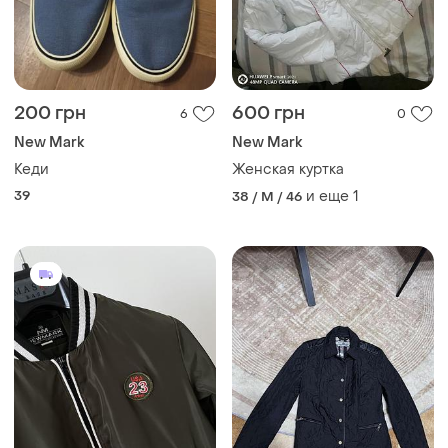
200 грн
600 грн
6
0
New Mark
New Mark
Кеди
Женская куртка
39
и еще
1
38 / M / 46