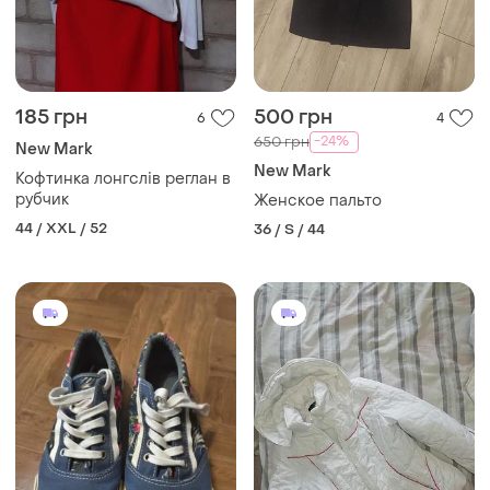
185 грн
500 грн
6
4
-24%
650 грн
New Mark
New Mark
Кофтинка лонгслів реглан в
рубчик
Женское пальто
44 / XXL / 52
36 / S / 44