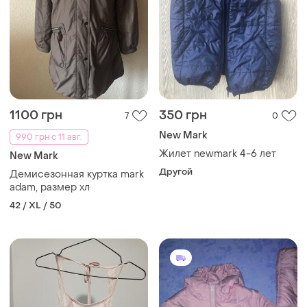
1100 грн
350 грн
7
0
New Mark
990 грн с 11 авг.
Жилет newmark 4-6 лет
New Mark
Другой
Демисезонная куртка mark
adam, размер хл
42 / XL / 50