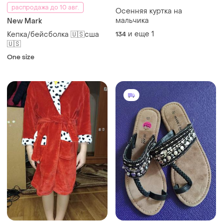
распродажа до 10 авг.
Осенняя куртка на
мальчика
New Mark
и еще
1
Кепка/бейсболка 🇺🇸сша
134
🇺🇸
One size