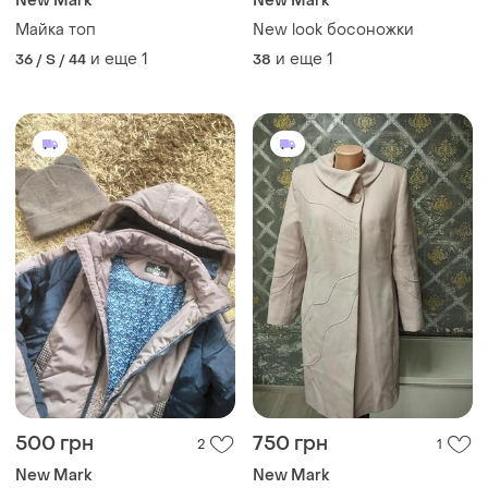
New Mark
New Mark
Майка топ
New look босоножки
и еще
1
и еще
1
36 / S / 44
38
500 грн
750 грн
2
1
New Mark
New Mark