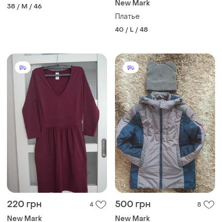
New Mark
38 / M / 46
Платье
40 / L / 48
220 грн
500 грн
4
8
New Mark
New Mark