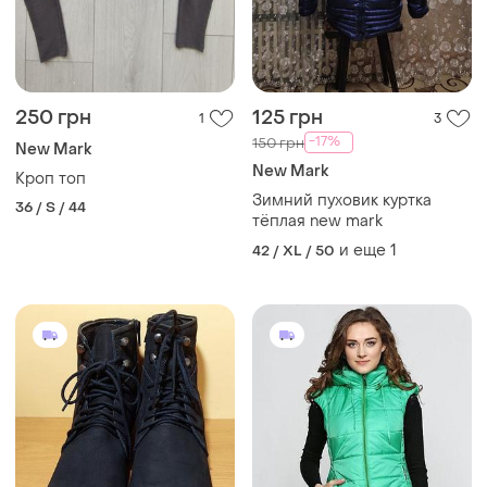
250 грн
125 грн
1
3
-17%
150 грн
New Mark
New Mark
Кроп топ
Зимний пуховик куртка
36 / S / 44
тёплая new mark
и еще
1
42 / XL / 50