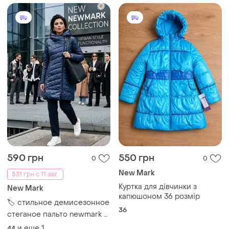
590 грн
550 грн
0
0
New Mark
531 грн с 11 авг.
Куртка для дівчинки з
New Mark
капюшоном 36 розмір
🏷️ стильное демисезонное
36
стеганое пальто newmark с
капюшоном, р. 44-46 (m)
и еще
1
44