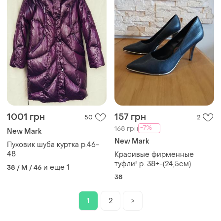
1001 грн
157 грн
50
2
-7%
168 грн
New Mark
New Mark
Пуховик шуба куртка р.46-
48
Красивые фирменные
туфли! р. 38+-(24,5см)
и еще
1
38 / M / 46
38
1
2
>