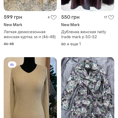
599 грн
550 грн
4
17
New Mark
New Mark
Легкая демисезонная
Дубленка женская natty
женская куртка. м-л (46-48)
trade mark p 50-52
46-48
и еще
1
50