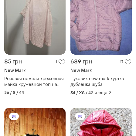
85 грн
689 грн
1
17
New Mark
New Mark
Розовая нежная крежевная
Пуховик new mark куртка
майка кружевной топ на
дубленка шуба
завязке
36 / S / 44
и еще
2
34 / XS / 42