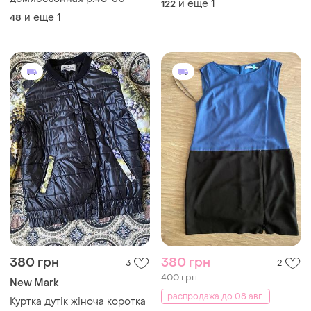
и еще
1
122
и еще
1
48
380 грн
380 грн
3
2
400 грн
New Mark
распродажа до 08 авг.
Куртка дутік жіноча коротка