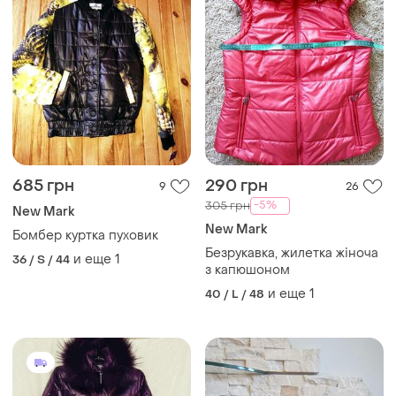
685 грн
290 грн
9
26
-5%
305 грн
New Mark
New Mark
Бомбер куртка пуховик
Безрукавка, жилетка жіноча
и еще
1
36 / S / 44
з капюшоном
и еще
1
40 / L / 48