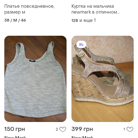
Платье повседневное,
Куртка на мальчика
размер м
newmark в отличном
состоянии
38 / M / 46
и еще
1
128
150 грн
399 грн
2
1