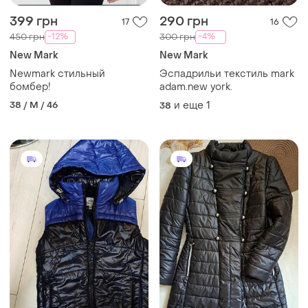
399 грн
290 грн
17
16
-12%
-4%
450 грн
300 грн
New Mark
New Mark
Newmark стильный
Эспадрильи текстиль mark
бомбер!
adam.new york.
38 / M / 46
и еще
1
38