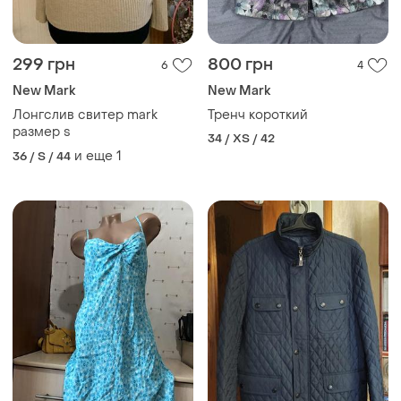
299 грн
800 грн
6
4
New Mark
New Mark
Лонгслив свитер mark
Тренч короткий
размер s
34 / XS / 42
и еще
1
36 / S / 44