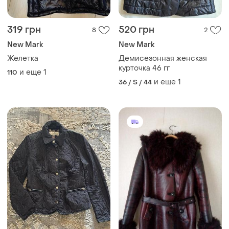
319 грн
520 грн
8
2
New Mark
New Mark
Желетка
Демисезонная женская
курточка 46 гг
и еще
1
110
и еще
1
36 / S / 44