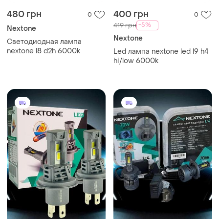
480 грн
400 грн
0
0
-5%
419 грн
Nextone
Nextone
Светодиодная лампа
nextone l8 d2h 6000k
Led лампа nextone led l9 h4
hi/low 6000k