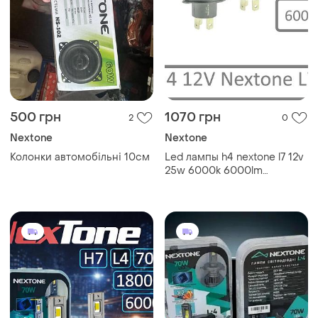
500 грн
1070 грн
2
0
Nextone
Nextone
Колонки автомобільні 10см
Led лампы h4 nextone l7 12v
25w 6000k 6000lm
(комплект 2 шт.)