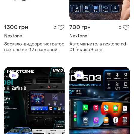
1300 грн
700 грн
0
0
Nextone
Nextone
Зеркало-видеорегистратор
Автомагнитола nextone nd-
nextone mr-12 с камерой
01 fm/usb + usb
заднего вида, дисплей 4.3",
зарядка/sd/aux/mp3/wma/blue
hd 1280×720, угол обзора
синяя подсветка, ewaylink
120°