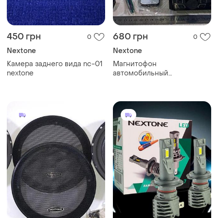
450 грн
680 грн
0
0
Nextone
Nextone
Камера заднего вида nc-01
Магнитофон
nextone
автомобильный
автомагнитола nextone nd-
01 fm usb+usb для зарядки
sd aux mp3 wma bluetooth