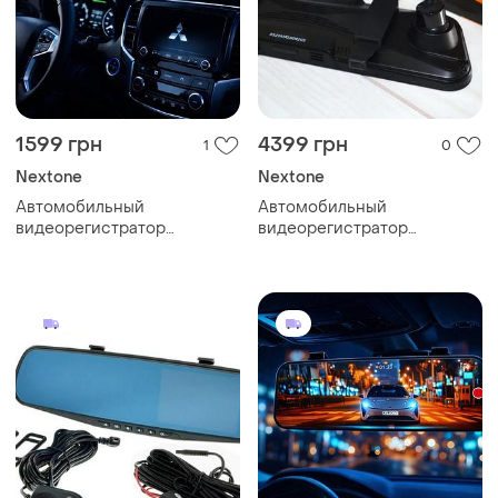
1599 грн
4399 грн
1
0
Nextone
Nextone
Автомобильный
Автомобильный
видеорегистратор
видеорегистратор
зеркало-видеорегистратор
зеркало-видеорегистратор
nextone mr-12 камеры
cyclone mr-160 2к, wifi 2
экран 4,5" кнопочный обзор
камеры экран 9,7"
120 градусов
сенсорный обзор
170градусов