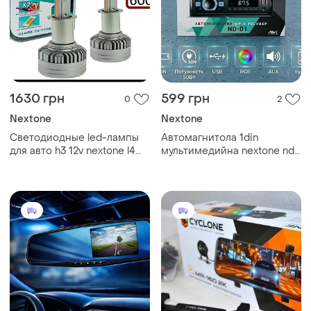
1630 грн
599 грн
0
2
Nextone
Nextone
Светодиодные led-лампы
Автомагнитола 1din
для авто h3 12v nextone l4
мультимедийна nextone nd-
65w 6000k 18000l
01 с управлением через
радиатор+вентилятор+
приложение fm, usb, type c
обманка
для зарядки, microsd, aux,
mp3,rgb