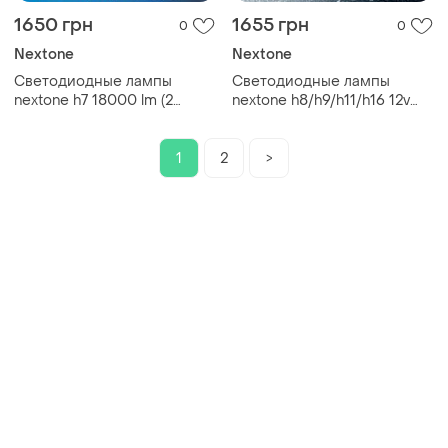
1650 грн
1655 грн
0
0
Nextone
Nextone
Светодиодные лампы
Светодиодные лампы
nextone h7 18000 lm (2
nextone h8/h9/h11/h16 12v
лампы) can-модуль.
nextone l4 70w 6000k
18000l радиатор + обманка
1
2
>