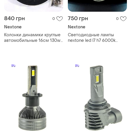
840 грн
750 грн
0
0
Nextone
Nextone
Колонки динамики круглые
Светодиодные лампы
автомобильные 16см 130w
nextone led l7 h7 6000k
2 полосы ns-162 nextone
6000lm 2 шт комплект