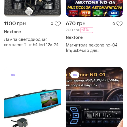
1100 грн
670 грн
0
0
-5%
700 грн
Nextone
Nextone
Лампа светодиодная
комплект 2шт h4 led 12v-24v
Магнитола nextone nd-04
65w l8 6000k 14000l can
fm/usb+usb для
bus nextone
зарядки/microsd/aux/mp3/wma