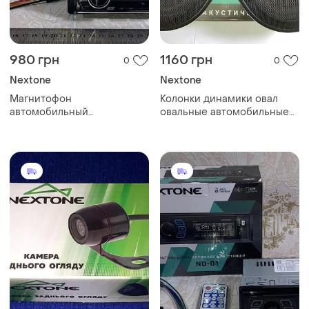
980 грн
1160 грн
0
0
Nextone
Nextone
Магнитофон
Колонки динамики овал
автомобильный
овальные автомобильные
автомагнитола nextone nd-
200w 3 полосы пара 2шт
03 fm usb microsd aux mp3
ns693 nextone
wma bluetooth мультиколор
ewaylink