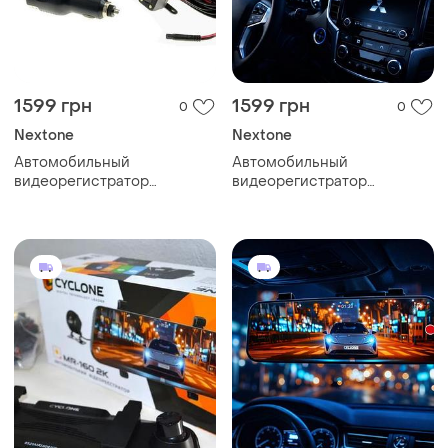
1599 грн
1599 грн
0
0
Nextone
Nextone
Автомобильный
Автомобильный
видеорегистратор
видеорегистратор
зеркало-видеорегистратор
зеркало-видеорегистратор
nextone mr-12 камеры
nextone mr-12 камеры
экран 4,5" кнопочный обзор
экран 4,5" кнопочный обзор
120 градусов
120 градусов