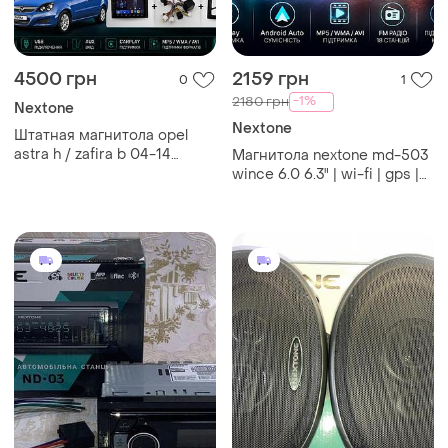
4500 грн
2159 грн
0
1
-1%
2180 грн
Nextone
Nextone
Штатная магнитола opel
astra h / zafira b 04-14
Магнитола nextone md-503
nextone n902 2x32 carplay
wince 6.0 6.3" | wi-fi | gps |
carplay | bluetooth | 2×usb
type-c | 2/32 gb