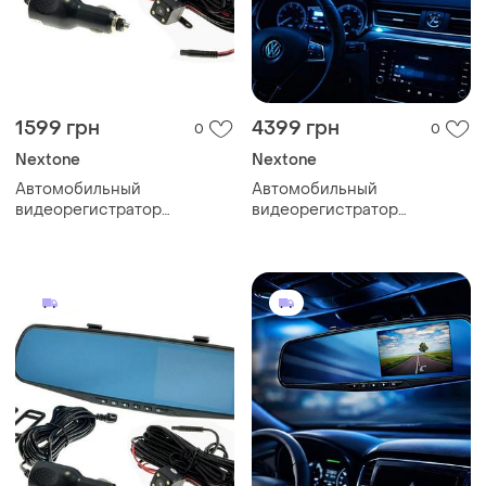
1599 грн
4399 грн
0
0
Nextone
Nextone
Автомобильный
Автомобильный
видеорегистратор
видеорегистратор
зеркало-видеорегистратор
зеркало-видеорегистратор
nextone mr-12 камеры
cyclone mr-160 2к, wifi 2
экран 4,5" кнопочный обзор
камеры экран 9,7"
120 градусов
сенсорный обзор
170градусов