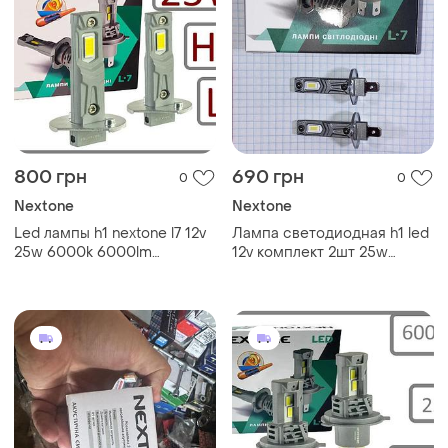
800 грн
690 грн
0
0
Nextone
Nextone
Led лампы h1 nextone l7 12v
Лампа светодиодная h1 led
25w 6000k 6000lm
12v комплект 2шт 25w
(комплект 2 шт.)
nextone l7 6000k 6000l