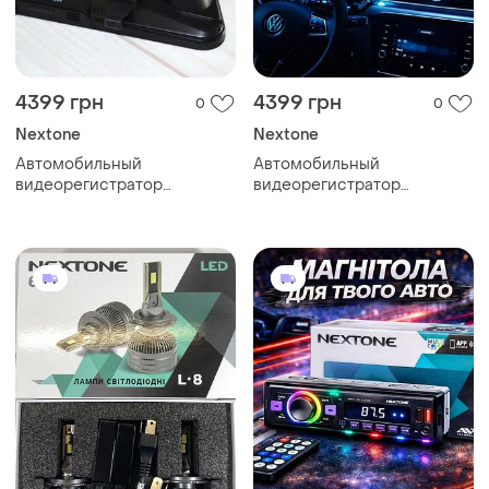
4399 грн
4399 грн
0
0
Nextone
Nextone
Автомобильный
Автомобильный
видеорегистратор
видеорегистратор
зеркало-видеорегистратор
зеркало-видеорегистратор
cyclone mr-160 2к, wifi 2
cyclone mr-160 2к, wifi 2
камеры экран 9,7"
камеры экран 9,7"
сенсорный обзор
сенсорный обзор
170градусов
170градусов