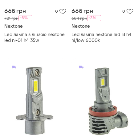
665 грн
665 грн
0
0
-8%
-3%
721 грн
684 грн
Nextone
Nextone
Led лампа з лінзою nextone
Led лампа nextone led l8 h4
led nl-01 h4 35w
hi/low 6000k