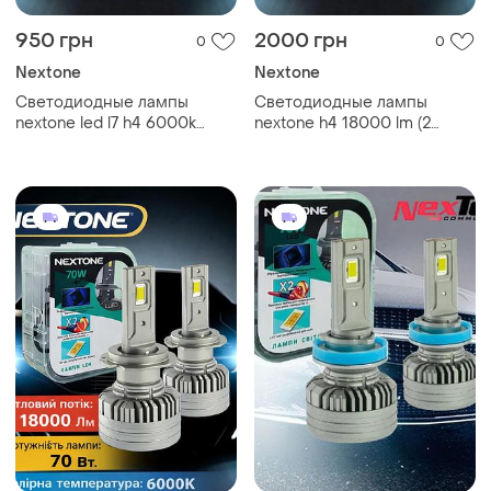
950 грн
2000 грн
0
0
Nextone
Nextone
Светодиодные лампы
Светодиодные лампы
nextone led l7 h4 6000k
nextone h4 18000 lm (2
6000lm 2 шт комплект
лампы) can-
модуль.комплект led ламп
nextone h4 18000лм can-
модуль