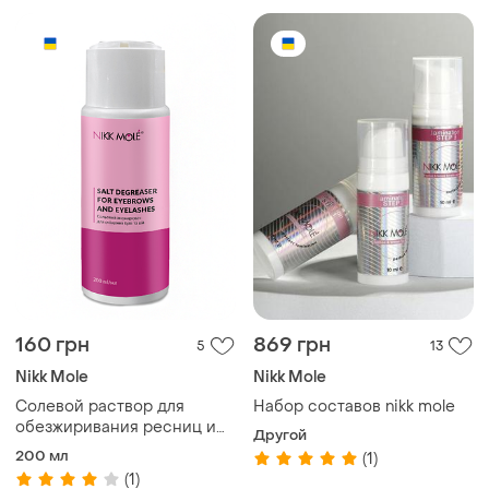
160 грн
869 грн
5
13
Nikk Mole
Nikk Mole
Cолевой раствор для
Набор составов nikk mole
обезжиривания ресниц и
Другой
бровей (обезжириватель)
200 мл
(1)
(1)