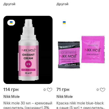
Другой
Другой
114 грн
71 грн
0
0
Nikk Mole
Nikk Mole
Nikk mole 30 мл – кремовый
Краска nikk mole blue-black
окислитель (оксидант) 3%
в саше (5 мл) + окислитель