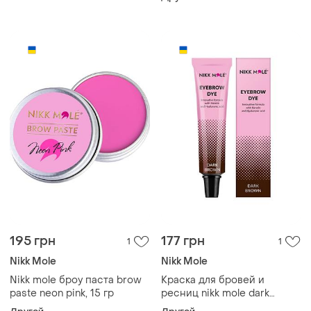
195 грн
177 грн
1
1
Nikk Mole
Nikk Mole
Nikk mole броу паста brow
Краска для бровей и
paste neon pink, 15 гр
ресниц nikk mole dark
brown 15 ml