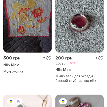
300 грн
200 грн
2
1
-10%
220 грн
Nikk Mole
Nikk Mole
Mole хустка
Мыло гель для укладки
бровей клубничное nikk
mole strawberry brow soap