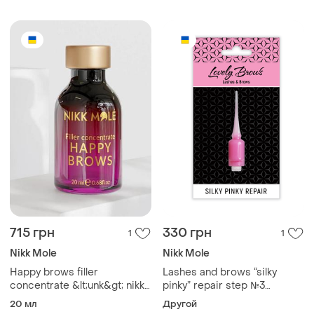
715 грн
330 грн
1
1
Nikk Mole
Nikk Mole
Happy brows filler
Lashes and brows “silky
concentrate &lt;unk&gt; nikk
pinky” repair step №3
mole &lt;unk&gt; счастье для
(ампула 2,5мл)
20 мл
Другой
бровей &lt;unk&gt; 20 мл