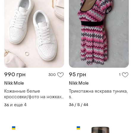
990 грн
95 грн
300
1
Nikk Mole
Nikk Mole
Кожанные белые
Трикотажна яскрава туника,
кроссовки/фото на ножках/
s.
снова в наличии
и еще
4
36 / S / 44
36