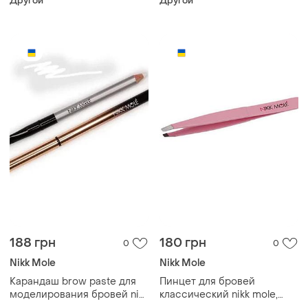
Другой
Другой
188 грн
180 грн
0
0
Nikk Mole
Nikk Mole
Карандаш brow paste для
Пинцет для бровей
моделирования бровей nikk
классический nikk mole,
mole
розовый