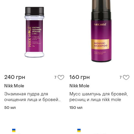
240 грн
160 грн
7
7
Nikk Mole
Nikk Mole
Энзимная пудра для
Мусс шампунь для бровей,
очищения лица и бровей
ресниц и лица nikk mole
nikk mole 50 г
50 мл
150 мл