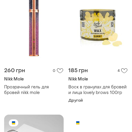
260 грн
185 грн
0
4
Nikk Mole
Nikk Mole
Прозрачный гель для
Воск в гранулах для бровей
бровей nikk mole
и лица lovely brows 100гр
Другой