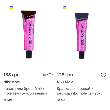
138 грн
125 грн
10
5
Nikk Mole
Nikk Mole
Краска для бровей nikk
Краска для бровей и
mole тёмно-коричневый
ресниц nikk mole синьо-
чорний
15 мл
15 мл