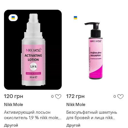
120 грн
172 грн
0
0
Nikk Mole
Nikk Mole
Активирующий лосьон
Безсульфатный шампунь
окислитель 1,9 % nikk mole,
для бровей и лица nikk
30 мл
mole, 150 мл
Другой
Другой