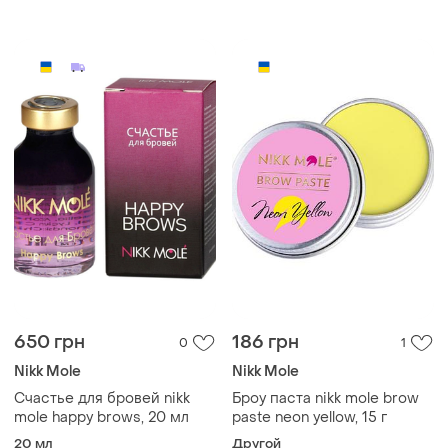
650 грн
186 грн
0
1
Nikk Mole
Nikk Mole
Счастье для бровей nikk
Броу паста nikk mole brow
mole happy brows, 20 мл
paste neon yellow, 15 г
20 мл
Другой