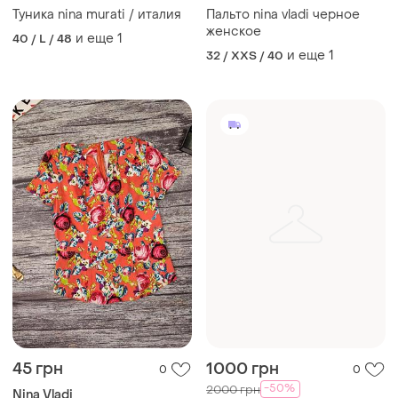
Туника nina murati / италия
Пальто nina vladi черное
женское
и еще
1
40 / L / 48
и еще
1
32 / XXS / 40
45 грн
1000 грн
0
0
-50%
2000 грн
Nina Vladi