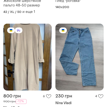
Женсколе шерстяное
Плед "роговка"
пальто 48-50 размер
140х200
и еще
1
42 / XL / 50
800 грн
230 грн
6
4
-12%
900 грн
Nina Vladi