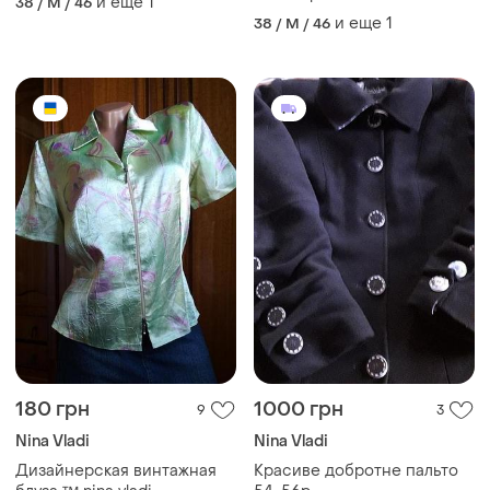
и еще
1
38 / M / 46
з утеплювачем розмір m
и еще
1
38 / M / 46
180 грн
1000 грн
9
3
Nina Vladi
Nina Vladi
Дизайнерская винтажная
Красиве добротне пальто