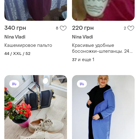
340 грн
220 грн
8
2
Nina Vladi
Nina Vladi
Кашемировое пальто
Красивые удобные
босоножки-шлепанцы. 24.5
44 / XXL / 52
по стельке
и еще
1
37