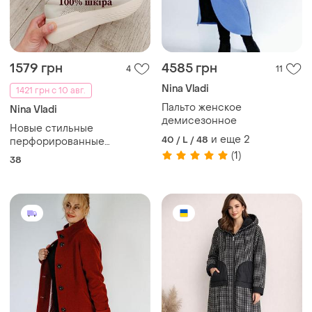
1579 грн
4585 грн
4
11
Nina Vladi
1421 грн с 10 авг.
Пальто женское
Nina Vladi
демисезонное
Новые стильные
и еще
2
40 / L / 48
перфорированные
кроссовки на шнуровке
(1)
38
vladi.