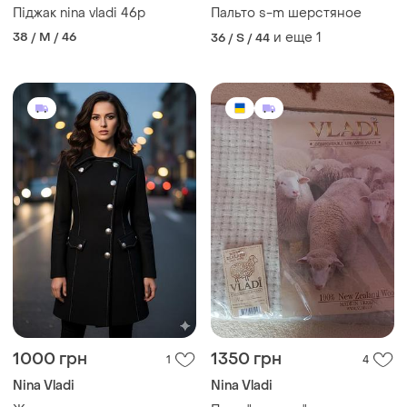
Піджак nina vladi 46р
Пальто s-m шерстяное
38 / M / 46
и еще
1
36 / S / 44
1000 грн
1350 грн
1
4
Nina Vladi
Nina Vladi