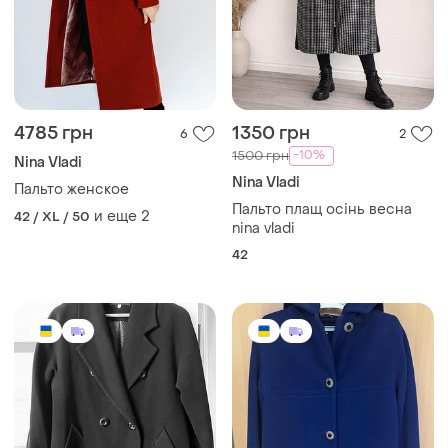
4785 грн
1350 грн
6
2
-10%
1500 грн
Nina Vladi
Nina Vladi
Пальто женское
Пальто плащ осінь весна
и еще
2
42 / XL / 50
nina vladi
42