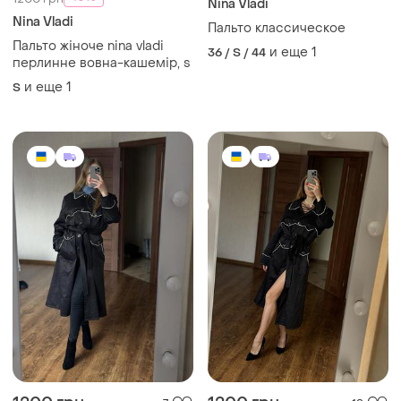
Nina Vladi
Nina Vladi
Пальто классическое
Пальто жіноче nina vladi
и еще
1
36 / S / 44
перлинне вовна-кашемір, s
и еще
1
S