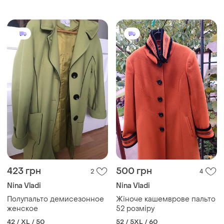
423 грн
500 грн
2
4
Nina Vladi
Nina Vladi
Полупальто демисезонное
Жіноче кашемврове пальто
женское
52 розміру
42 / XL / 50
52 / 5XL / 60