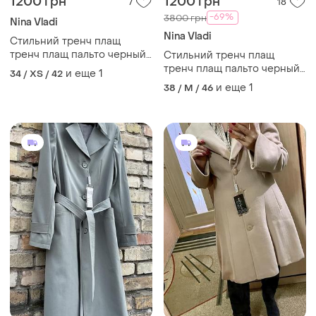
1200 грн
1200 грн
7
18
-69%
3800 грн
Nina Vladi
Nina Vladi
Стильний тренч плащ
тренч плащ пальто черный
Стильний тренч плащ
в горох nina vladi винтажный
тренч плащ пальто черный
и еще
1
34 / XS / 42
в горох nina vladi винтажный
и еще
1
38 / M / 46