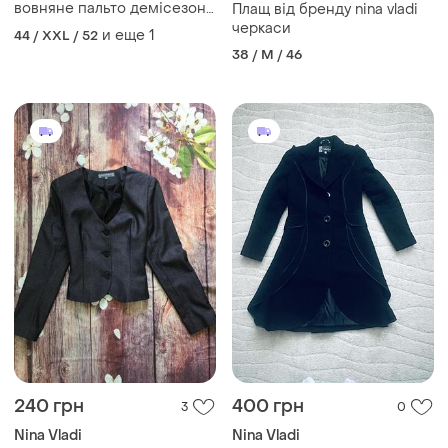
вовняне пальто демісезон
Плащ від бренду nina vladi
nina vladi р. 52-54- xl-xxl
черкаси
и еще
1
44 / XXL / 52
38 / M / 46
240 грн
400 грн
3
0
Nina Vladi
Nina Vladi