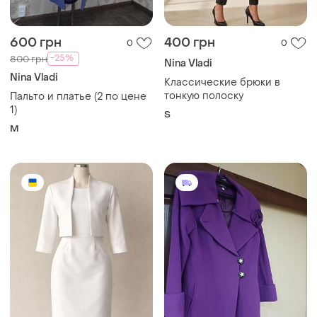
600 грн
400 грн
0
0
-25%
800 грн
Nina Vladi
Nina Vladi
Классические брюки в
тонкую полоску
Пальто и платье (2 по цене
1)
S
M