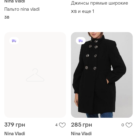
Nina Vladi
Джинсы прямые широкие
Пальто nina vladi
и еще
1
XS
38
379 грн
285 грн
4
0
Nina Vladi
Nina Vladi