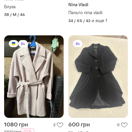
Nina Vladi
Блуза
Пальто nina vladi
38 / M / 46
и еще
1
34 / XS / 42
1080 грн
600 грн
2
0
-10%
1200 грн