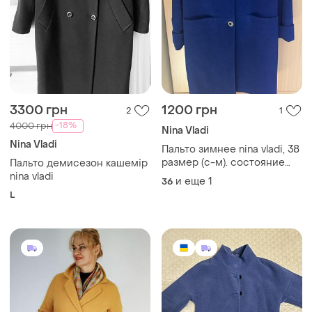
3300 грн
1200 грн
2
1
-18%
4000 грн
Nina Vladi
Nina Vladi
Пальто зимнее nina vladi, 38
размер (с-м). состояние
Пальто демисезон кашемір
отлично
nina vladi
и еще
1
36
L