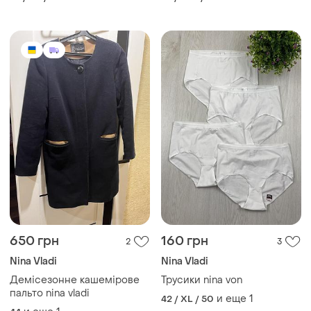
650 грн
160 грн
2
3
Nina Vladi
Nina Vladi
Демісезонне кашемірове
Трусики nina von
пальто nina vladi
и еще
1
42 / XL / 50