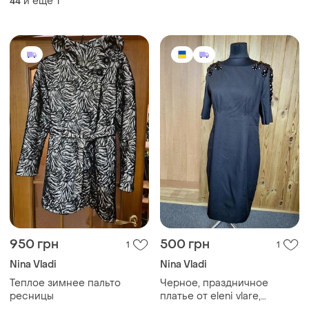
и еще
1
44
950 грн
500 грн
1
1
Nina Vladi
Nina Vladi
Теплое зимнее пальто
Черное, праздничное
ресницы
платье от eleni vlare,