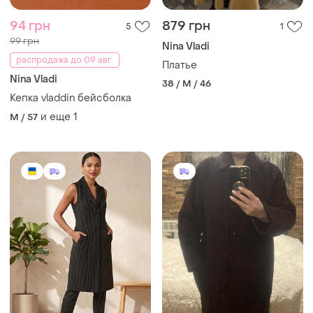
94 грн
879 грн
5
1
99 грн
Nina Vladi
распродажа до 09 авг.
Платье
Nina Vladi
38 / M / 46
Кепка vladdin бейсболка
и еще
1
M / 57