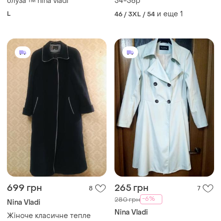
блуза ™ nina vladi
54-56р
L
и еще
1
46 / 3XL / 54
699 грн
265 грн
8
7
-6%
280 грн
Nina Vladi
Nina Vladi
Жіноче класичне тепле