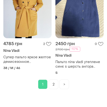
4785 грн
2450 грн
2
0
-10%
2700 грн
Nina Vladi
Nina Vladi
Супер пальто яркое желтое
демисезонное
Пальто nina vladi утеплене
кашемировое
синє s шерсть ангора
38 / M / 46
ідеальний стан
S
1
2
>