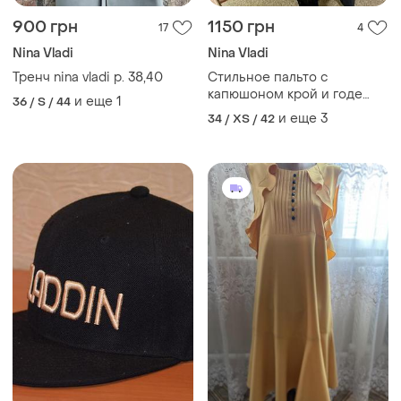
900 грн
1150 грн
17
4
Nina Vladi
Nina Vladi
Тренч nina vladi р. 38,40
Стильное пальто с
капюшоном крой и годе
и еще
1
36 / S / 44
шерсть кашемир р.м
и еще
3
34 / XS / 42