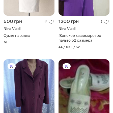
600 грн
1200 грн
14
8
Nina Vladi
Nina Vladi
Сукня нарядна
Женское кашемировое
пальто 52 размера
M
44 / XXL / 52