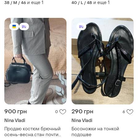
размер xl
и еще
1
и еще
1
38 / M / 46
40 / L / 48
900 грн
290 грн
0
6
Nina Vladi
Nina Vladi
Продаю костюм брючный
Босоножки на тонкой
осень-весна.стан почти
подошве