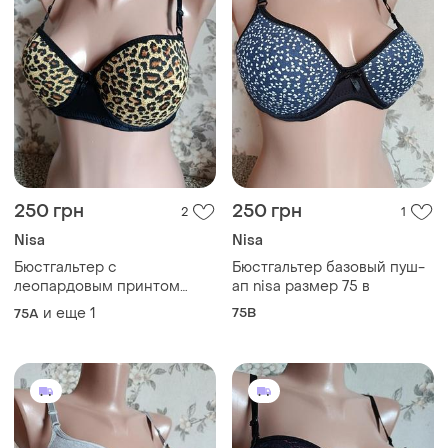
250 грн
250 грн
2
1
Nisa
Nisa
Бюстгальтер с
Бюстгальтер базовый пуш-
леопардовым принтом
ап nisa размер 75 в
пуш-ап размер 75 в
и еще
1
75B
75A