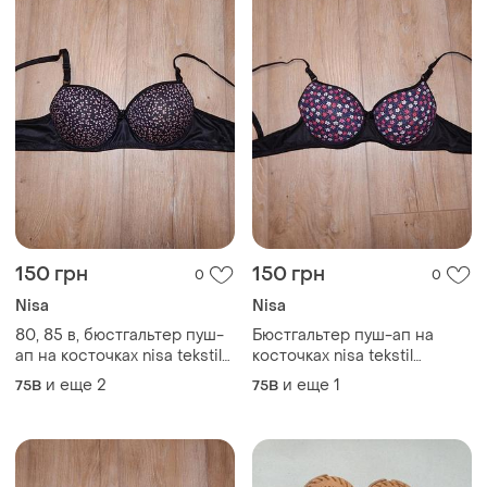
150 грн
150 грн
0
0
Nisa
Nisa
80, 85 в, бюстгальтер пуш-
Бюстгальтер пуш-ап на
ап на косточках nisa tekstil
косточках nisa tekstil
туреченица
туреченица
и еще
2
и еще
1
75B
75B