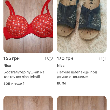
165 грн
170 грн
1
1
Nisa
Nisa
Бюстгальтер пуш-ап на
Летние шлепанцы под
косточках nisa tekstil
джинс с камнямм
туреченица
и еще
1
EU 36
80B