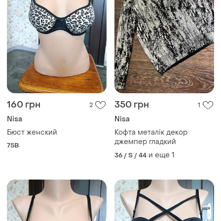
160 грн
350 грн
2
1
Nisa
Nisa
Бюст женский
Кофта металік декор
джемпер гладкий
75B
и еще
1
36 / S / 44