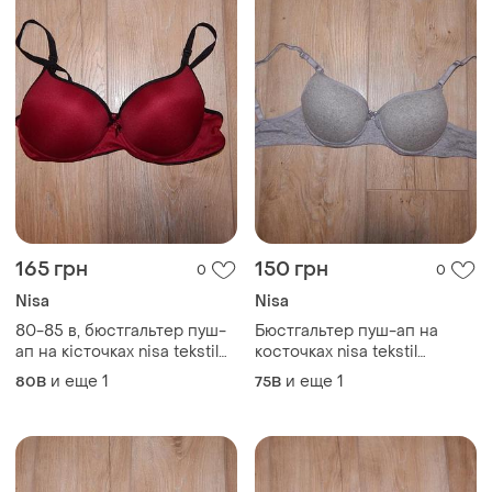
165 грн
150 грн
0
0
Nisa
Nisa
80-85 в, бюстгальтер пуш-
Бюстгальтер пуш-ап на
ап на кісточках nisa tekstil
косточках nisa tekstil
туреччина
туреченица
и еще
1
и еще
1
80B
75B