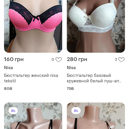
160 грн
280 грн
0
3
Nisa
Nisa
Бюстгальтер женский nisa
Бюстгальтер базовый
tekstil
кружевной белый пуш-ап
размер 75 в
80B
75B