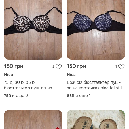
150 грн
150 грн
3
1
Nisa
Nisa
75 b, 80 b, 85 b,
Брачок! бюстгальтер пуш-
бюстгальтер пуш-ап на
ап на косточках nisa tekstil
косточках nisa tekstil
туреченица
и еще
2
и еще
1
75B
85B
туречица