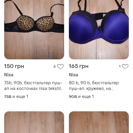
150 грн
165 грн
6
1
Nisa
Nisa
75b, 90b, бюстгальтер пуш-
80 b, 90 b, бюстгальтер
ап на косточках nisa tekstil
пуш-ап. кружево, на
туреченица
косточках nisa tekstil
и еще
1
и еще
1
75B
90B
туречевичка