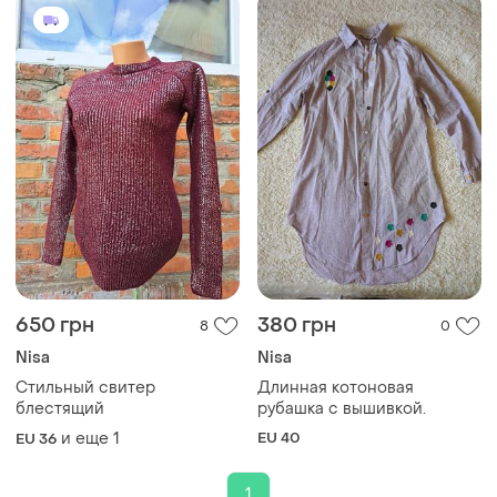
650 грн
380 грн
8
0
Nisa
Nisa
Стильный свитер
Длинная котоновая
блестящий
рубашка с вышивкой.
и еще
1
EU 40
EU 36
1