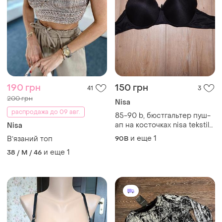
190 грн
150 грн
41
3
200 грн
Nisa
распродажа до 09 авг.
85-90 b, бюстгальтер пуш-
ап на косточках nisa tekstil
Nisa
туреченица
и еще
1
Вʼязаний топ
90B
и еще
1
38 / M / 46