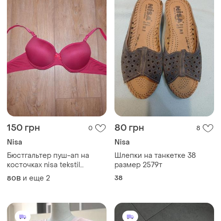
150 грн
80 грн
0
8
Nisa
Nisa
Бюстгальтер пуш-ап на
Шлепки на танкетке 38
косточках nisa tekstil
размер 2579т
туреченица
и еще
2
38
80B