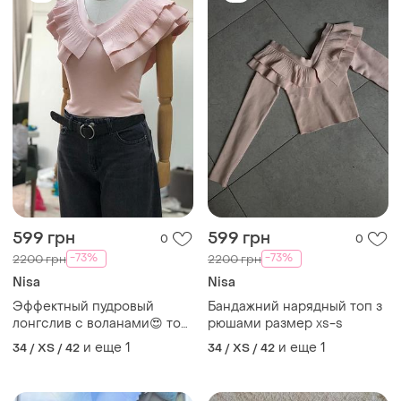
599 грн
599 грн
0
0
-73%
-73%
2200 грн
2200 грн
Nisa
Nisa
Эффектный пудровый
Бандажний нарядный топ з
лонгслив с воланами😍 топ
рюшами размер xs-s
з рюшами размер xs-s
и еще
1
и еще
1
34 / XS / 42
34 / XS / 42