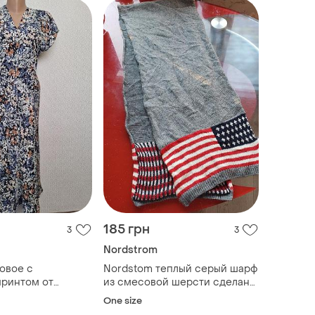
185 грн
3
3
Nordstrom
овое с
Nordstom теплый серый шарф
принтом от
из смесовой шерсти сделано
gnature летнее
в италии с американским
One size
флагом