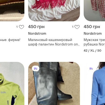
450 грн
450 грн
1
1
Nordstrom
Nordstrom
ные. фирма!
Малиновый кашемировый
Мужская тре
шарф палантин Nordstrom one
рубашка Nor
size
42 / XL / 50