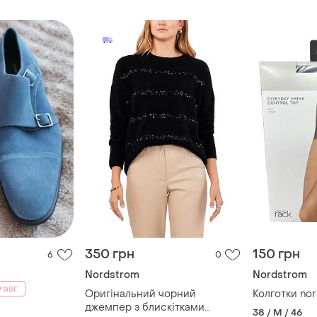
350 грн
150 грн
6
0
Nordstrom
Nordstrom
 авг.
Оригінальний чорний
Колго
джемпер з блискітками
38 / M / 46