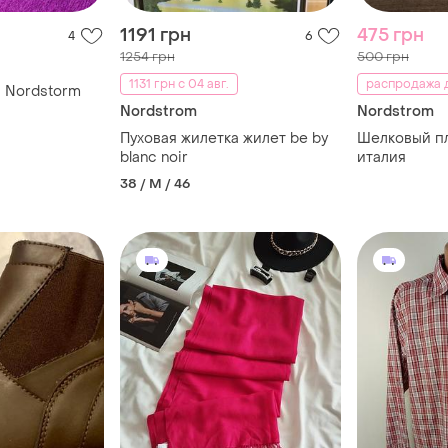
1191 грн
475 грн
4
6
1254 грн
500 грн
1131 грн с 04 авг.
распродажа д
 Nordstorm
Nordstrom
Nordstrom
Пуховая жилетка жилет be by
Шелковый пла
blanc noir
италия
38 / M / 46