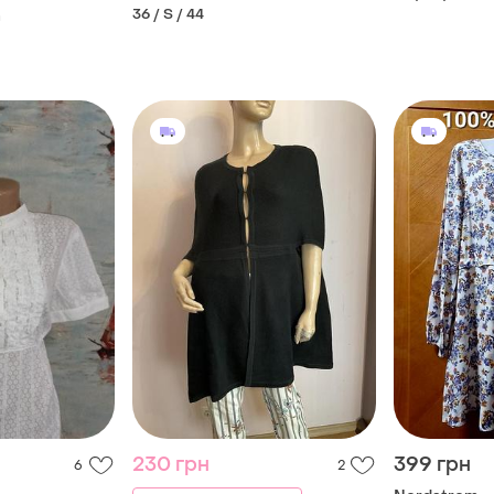
№610/31
36 / S / 44
m
230 грн
399 грн
6
2