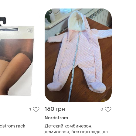
150 грн
1
0
Nordstrom
тки nordstrom rack
Детский комбинезон,
демисезон, без подклада, для