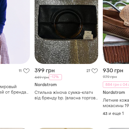
399 грн
930 грн
11
27
979 грн
-12%
449 грн
Nordstrom
884 грн с 04 
мировый
ей от бренда
Стильна жіноча сумка-клатч
Nordstrom
m
від бренду bp. (власна торгова
Летние кожа
марка мережі nordstrom).
мокасины 190
— размер 43 
и еще
1
43