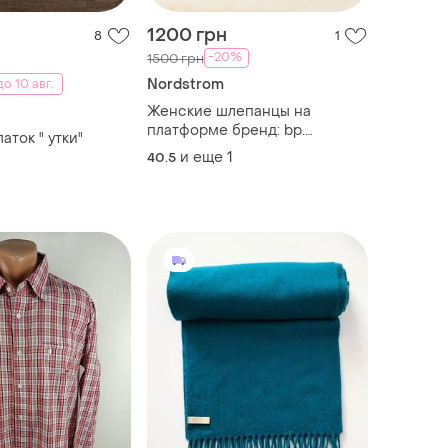
1200 грн
8
1
-20%
1500 грн
Nordstrom
о 10 авг.
Женские шлепанцы на
платформе бренд: bp.
ток " утки"
(линейка американского
и еще
1
40.5
ритейлера nordstrom).
модель: bptenley-raf. размер
us 9.5m, eur 40.5 – 41