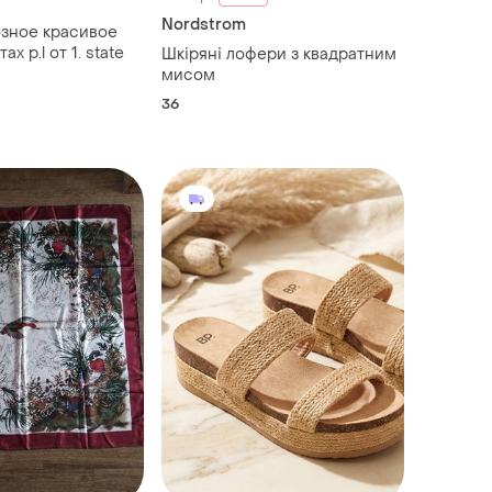
Nordstrom
зное красивое
ах р.l от 1. state
Шкіряні лофери з квадратним
мисом
36