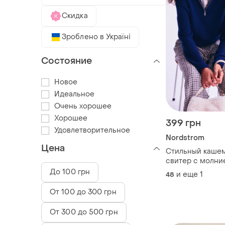
Скидка
Зроблено в Україні
Состояние
Новое
Идеальное
Очень хорошее
Хорошее
399 грн
Удовлетворительное
Nordstrom
Цена
Стильный каше
свитер с молни
john w. nordstro
До 100 грн
и еще
1
48
От 100 до 300 грн
От 300 до 500 грн