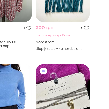
500 грн
1
6
распродажа до 10 авг.
ккинговая
Nordstrom
d cap
Шарф кашемир nordstrom