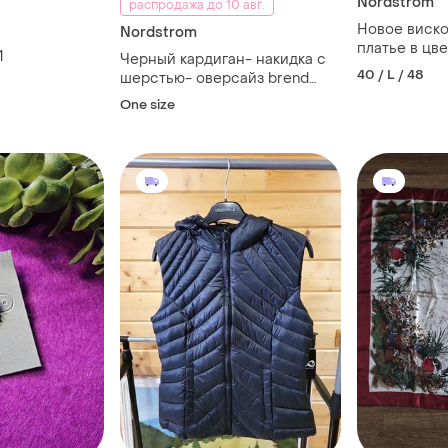
Nordstrom
распродажа до 10 авг.
Новое виско
Nordstrom
платье в цвет
1
Черный кардиган- накидка с
40 / L / 48
шерстью- оверсайз brend
Nordstrom
One size