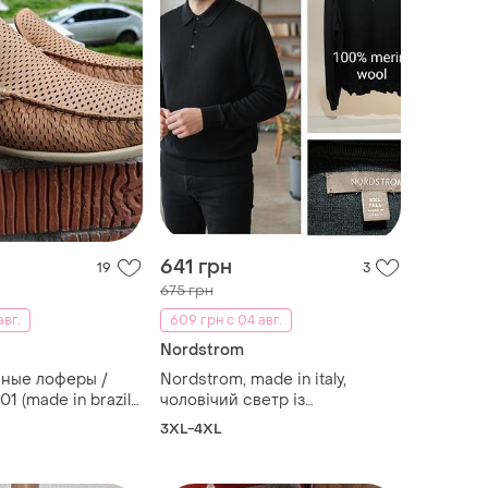
641 грн
19
3
675 грн
авг.
609 грн с 04 авг.
Nordstrom
ные лоферы /
Nordstrom, made in italy,
1 (made in brazil)
чоловічий светр із
(10 m)
мериносової вовни великого
3XL-4XL
розміру у чорному кольорі