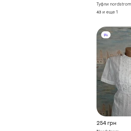
Туфли nordstro
и еще
1
43
254 грн