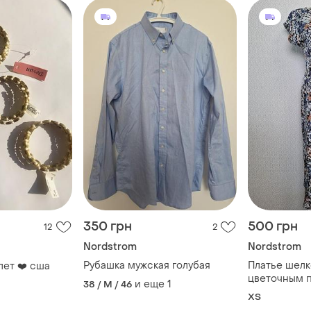
350 грн
500 грн
12
2
Nordstrom
Nordstrom
Рубашка мужская голубая
Платье шелк
лет ❤️ сша
цветочным 
и еще
1
38 / M / 46
nordstrom si
ХS
платье