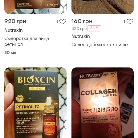
920 грн
160 грн
1
1
-50%
320 грн
Nutraxin
Nutraxin
Сыворотка для лица
ретинол
Селен добеженка к пище.
30 мл