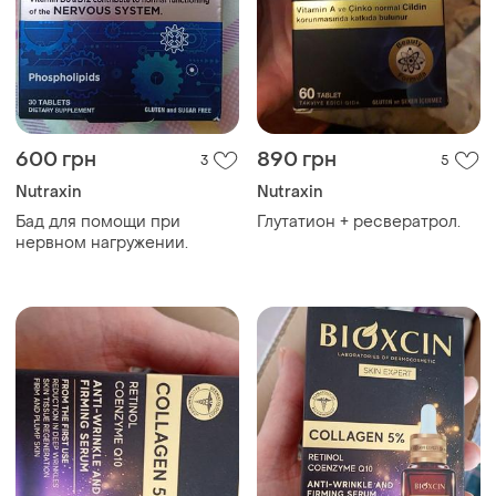
600 грн
890 грн
3
5
Nutraxin
Nutraxin
Бад для помощи при
Глутатион + ресвератрол.
нервном нагружении.