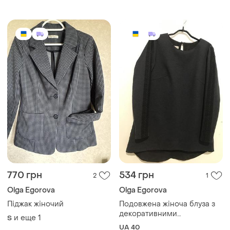
770 грн
534 грн
2
1
Olga Egorova
Olga Egorova
Піджак жіночий
Подовжена жіноча блуза з
декоративними
и еще
1
S
кружевними вставками по
UA 40