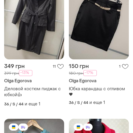
349 грн
150 грн
11
1
-13%
-17%
399 грн
180 грн
Olga Egorova
Olga Egorova
Деловой костюм пиджак с
Юбка карандаш с отливом
🖤
юбкой👍
и еще
1
36 / S / 44
и еще
1
36 / S / 44