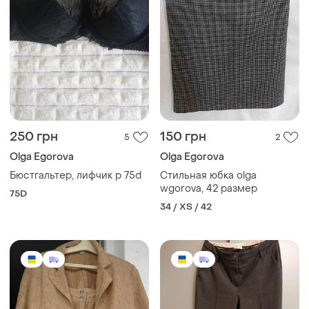
250 грн
150 грн
5
2
Olga Egorova
Olga Egorova
Бюстгальтер, лифчик р 75d
Стильная юбка olga
wgorova, 42 размер
75D
34 / XS / 42