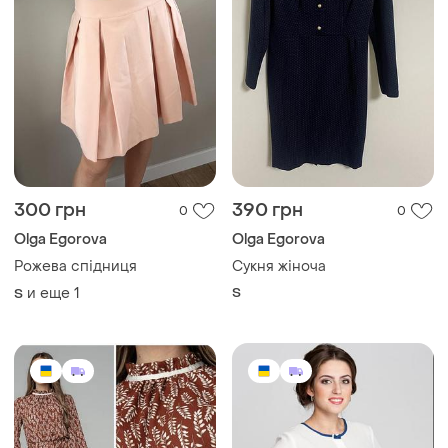
300 грн
390 грн
0
0
Olga Egorova
Olga Egorova
Рожева спідниця
Сукня жіноча
и еще
1
S
S