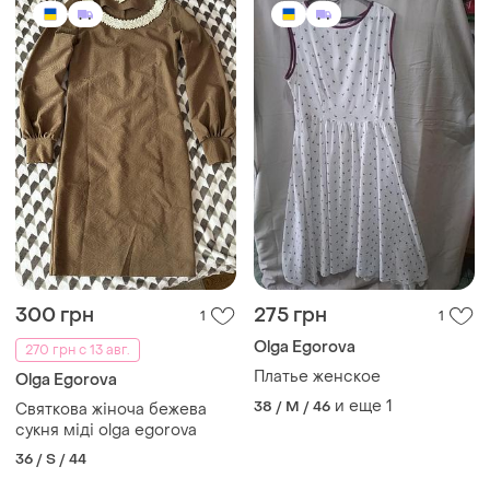
300 грн
275 грн
1
1
Olga Egorova
270 грн с 13 авг.
Платье женское
Olga Egorova
и еще
1
38 / M / 46
Святкова жіноча бежева
сукня міді olga egorova
36 / S / 44