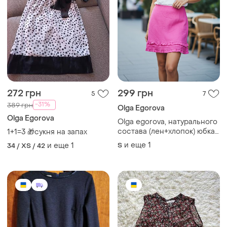
272 грн
299 грн
5
7
-31%
389 грн
Olga Egorova
Olga Egorova
Olga egorova, натурального
состава (лен+хлопок) юбка
1+1=3 🎁сукня на запах
от украинского дизайнера
и еще
1
и еще
1
S
34 / XS / 42