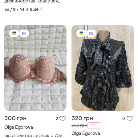
дизайнерская, красивая,
синяя с белым рубашка,
и еще
1
36 / S / 44
классическая
300 грн
320 грн
2
0
-9%
350 грн
Olga Egorova
Olga Egorova
Бюстгальтер лифчик р 70е