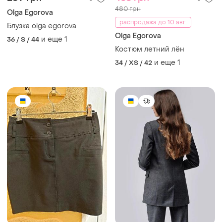
480 грн
Olga Egorova
распродажа до 10 авг.
Блузка olga egorova
Olga Egorova
и еще
1
36 / S / 44
Костюм летний лён
и еще
1
34 / XS / 42