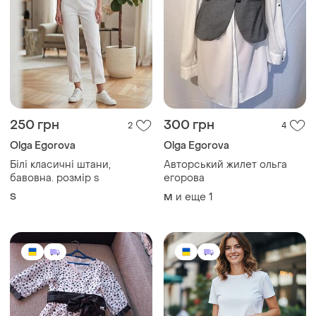
250 грн
300 грн
2
4
Olga Egorova
Olga Egorova
Білі класичні штани,
Авторський жилет ольга
бавовна. розмір s
егорова
S
и еще
1
M