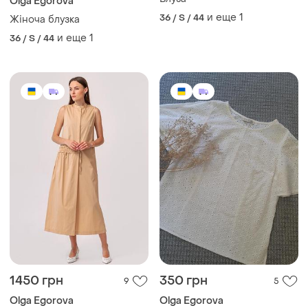
Olga Egorova
и еще
1
36 / S / 44
Жіноча блузка
и еще
1
36 / S / 44
1450 грн
350 грн
9
5
Olga Egorova
Olga Egorova