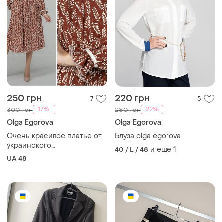
250 грн
220 грн
7
5
-17%
-22%
300 грн
280 грн
Olga Egorova
Olga Egorova
Очень красивое платье от
Блуза olga egorova
украинского
и еще
1
40 / L / 48
производителя
UA 48