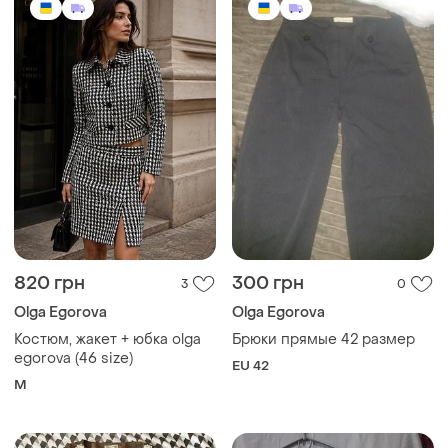
820 грн
300 грн
3
0
Olga Egorova
Olga Egorova
Костюм, жакет + юбка olga
Брюки прямые 42 размер
egorova (46 size)
EU 42
M