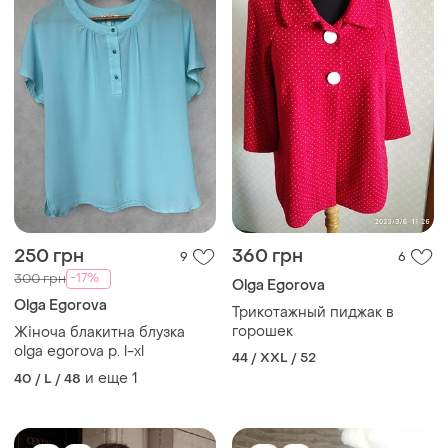
250 грн
360 грн
9
6
-17%
300 грн
Olga Egorova
Olga Egorova
Трикотажный пиджак в
горошек
Жіноча блакитна блузка
olga egorova р. l-xl
44 / XXL / 52
и еще
1
40 / L / 48