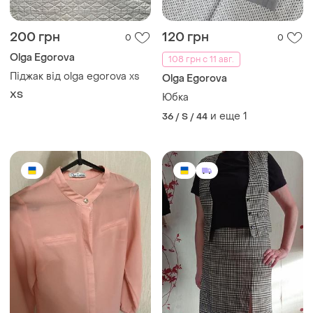
200 грн
120 грн
0
0
Olga Egorova
108 грн с 11 авг.
Піджак від olga egorova xs
Olga Egorova
ХS
Юбка
и еще
1
36 / S / 44