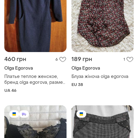
460 грн
189 грн
6
1
Olga Egorova
Olga Egorova
Платье теплое женское,
Блуза жіноча olga egorova
бренд olga egorova, размер
EU 38
46.
UA 46