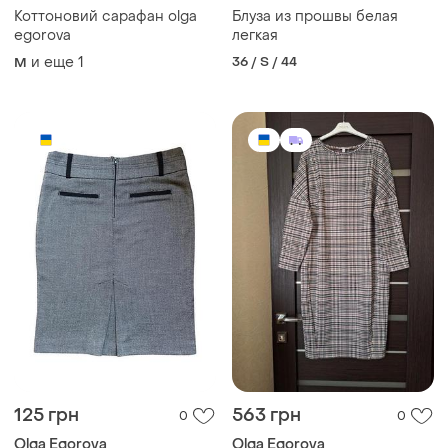
Коттоновий сарафан olga
Блуза из прошвы белая
egorova
легкая
и еще
1
36 / S / 44
M
125 грн
563 грн
0
0
Olga Egorova
Olga Egorova