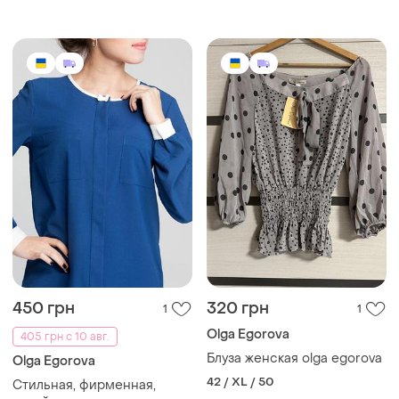
рукавам
450 грн
320 грн
1
1
Olga Egorova
405 грн с 10 авг.
Блуза женская olga egorova
Olga Egorova
42 / XL / 50
Стильная, фирменная,