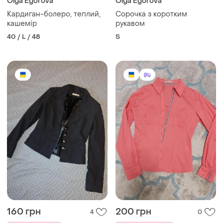
Olga Egorova
Olga Egorova
Кардиган-болеро, теплий,
Сорочка з коротким
кашемір
рукавом
40 / L / 48
S
160 грн
200 грн
4
0