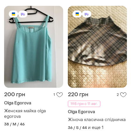
200 грн
220 грн
1
2
Olga Egorova
198 грн с 11 авг.
Женская майка olga
Olga Egorova
egorova
Жіноча класична спідничка
38 / M / 46
и еще
1
36 / S / 44