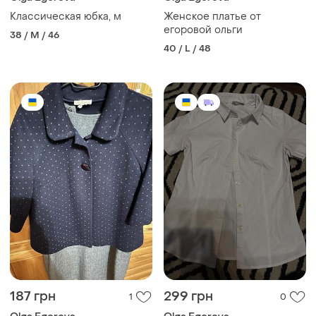
Классическая юбка, м
Женское платье от
егоровой ольги
38 / M / 46
40 / L / 48
187 грн
299 грн
1
0