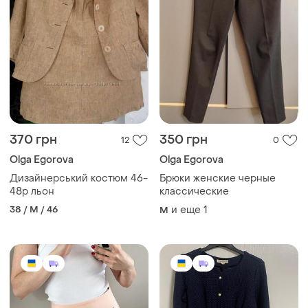
370 грн
350 грн
12
0
Olga Egorova
Olga Egorova
Дизайнерський костюм 46-
Брюки женские черные
48р льон
классические
38 / M / 46
и еще
1
M