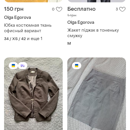
150 грн
Бесплатно
0
3
1 грн
Olga Egorova
Olga Egorova
Юбка костюмная ткань
Жакет піджак в тоненьку
офисный вариант
смужку
и еще
1
34 / XS / 42
M