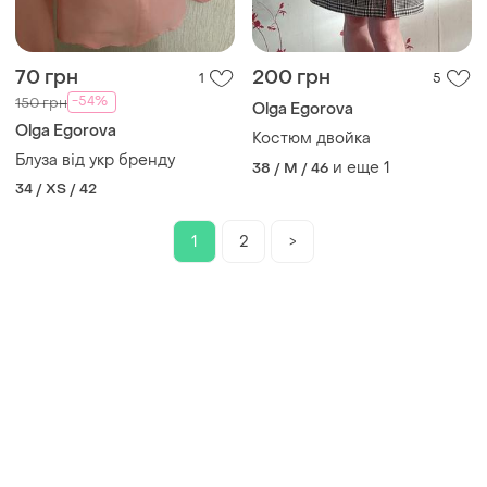
70 грн
200 грн
1
5
-54%
150 грн
Olga Egorova
Olga Egorova
Костюм двойка
Блуза від укр бренду
и еще
1
38 / M / 46
34 / XS / 42
1
2
>