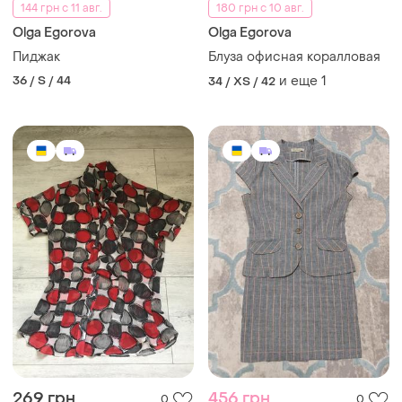
144 грн с 11 авг.
180 грн с 10 авг.
Olga Egorova
Olga Egorova
Пиджак
Блуза офисная коралловая
36 / S / 44
и еще
1
34 / XS / 42
269 грн
456 грн
0
0