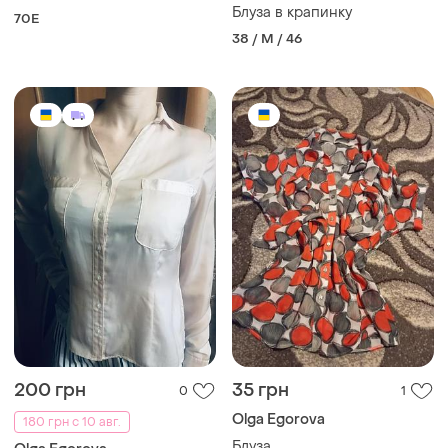
Блуза в крапинку
70E
38 / M / 46
200 грн
35 грн
0
1
Olga Egorova
180 грн с 10 авг.
Блуза