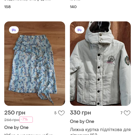
худкого мальчика 13-14 лет
158
140
250 грн
330 грн
5
7
-7%
266 грн
One by One
One by One
Лижна куртка підліткова для