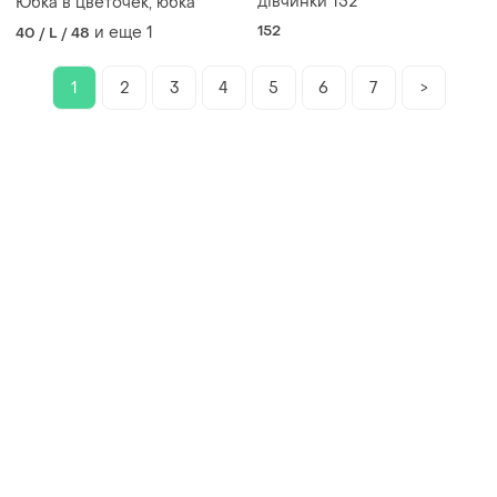
дівчинки 152
Юбка в цветочек, юбка
152
и еще
1
40 / L / 48
1
2
3
4
5
6
7
>