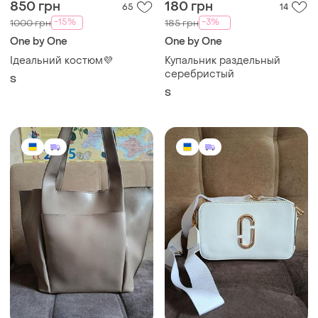
850 грн
180 грн
65
14
-15%
-3%
1000 грн
185 грн
One by One
One by One
Ідеальний костюм💜
Купальник раздельный
серебристый
S
S