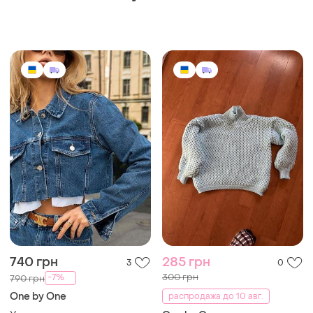
740 грн
285 грн
3
0
300 грн
-7%
790 грн
One by One
распродажа до 10 авг.