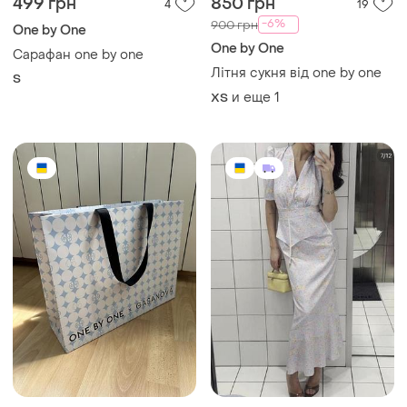
499 грн
850 грн
4
19
-6%
900 грн
One by One
One by One
Сарафан one by one
Літня сукня від one by one
S
и еще
1
ХS