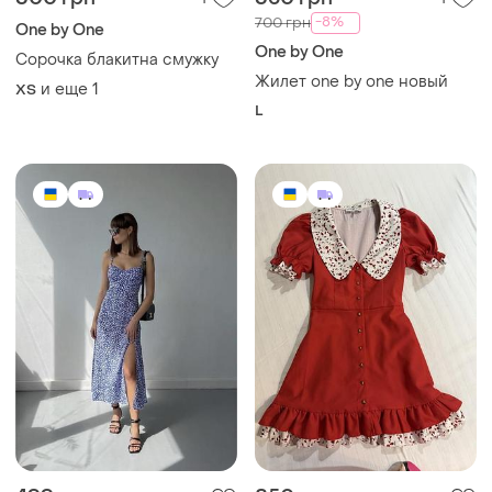
-8%
700 грн
One by One
One by One
Сорочка блакитна смужку
Жилет one by one новый
и еще
1
ХS
L