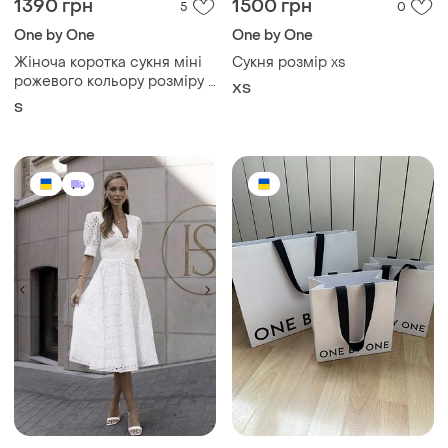
1390 грн
1500 грн
5
0
One by One
One by One
Жіноча коротка сукня міні
Сукня розмір xs
рожевого кольору розміру s
ХS
від бренду one by one
S