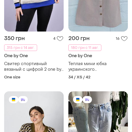
350 грн
200 грн
4
16
315 грн с 14 авг.
180 грн с 11 авг.
One by One
One by One
Свитер спортивный
Теплая мини юбка
вязаный с цифрой 2 one by
украинского
one
производителя one by one,
One size
34 / XS / 42
размер xs 34