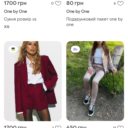
1700 грн
80 грн
0
6
One by One
One by One
Сукня розмір xs
Подарунковий пакет one by
one
ХS
1700 грн
650 грн
1
11