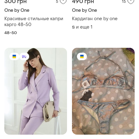
300 грн
490 грн
5
15
One by One
One by One
Красивые стильные капри
Кардиган one by one
карго 48-50
и еще
1
S
48-50