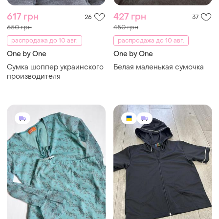
617 грн
427 грн
26
37
650 грн
450 грн
распродажа до 10 авг.
распродажа до 10 авг.
One by One
One by One
Сумка шоппер украинского
Белая маленькая сумочка
производителя