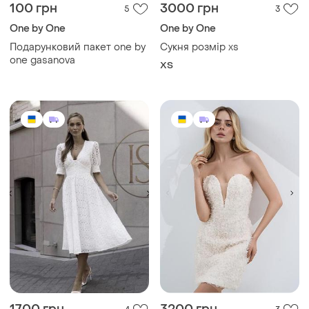
100 грн
3000 грн
5
3
One by One
One by One
Подарунковий пакет one by
Сукня розмір xs
one gasanova
ХS