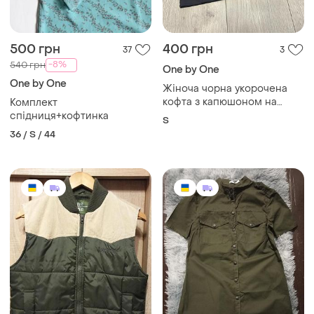
500 грн
400 грн
37
3
-8%
540 грн
One by One
One by One
Жіноча чорна укорочена
кофта з капюшоном на
Комплект
блискавці для спорту
спідниця+кофтинка
S
розмір s
36 / S / 44