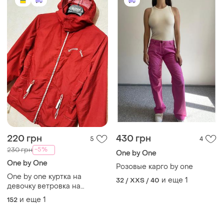
220 грн
430 грн
5
4
-5%
230 грн
One by One
One by One
Розовые карго by one
One by one куртка на
и еще
1
32 / XXS / 40
девочку ветровка на
подкладке + капюшон
и еще
1
152
непромокаемая
подростковая