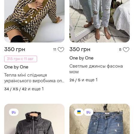
350 грн
350 грн
11
8
One by One
315 грн с 11 авг.
Светлые джинсы фасона
One by One
мом
Тепла міні спідниця
и еще
1
26 / S
українського виробника one
by one, розмір xs (34)
и еще
1
34 / XS / 42