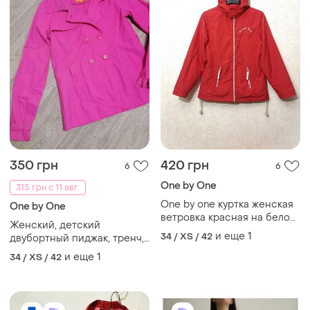
350 грн
420 грн
6
6
One by One
315 грн с 11 авг.
One by one куртка женская
One by One
ветровка красная на белой
Женский, детский
подкладке с капюшоном
и еще
1
34 / XS / 42
двубортный пиджак, тренч,
осень/весна 42 44
плащ, жакет
и еще
1
34 / XS / 42