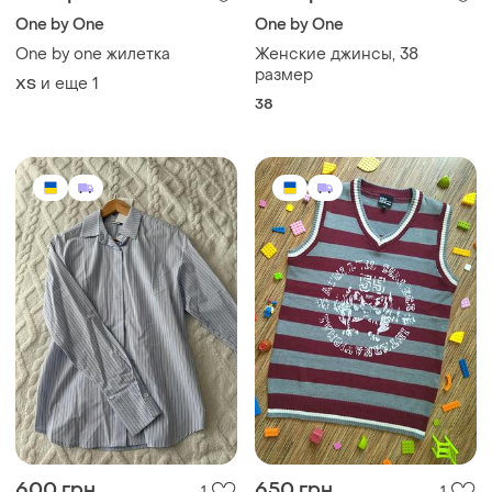
One by One
One by One
One by one жилетка
Женские джинсы, 38
размер
и еще
1
ХS
38
600 грн
650 грн
1
1