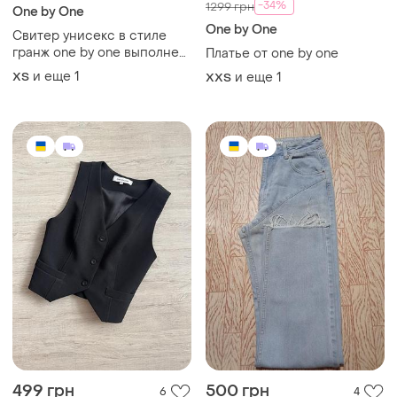
-34%
1299 грн
One by One
One by One
Свитер унисекс в стиле
гранж one by one выполнен
Платье от one by one
в трендовом сером цвете с
и еще
1
ХS
и еще
1
XХS
эффектом «вареного»
окрашивания лонгслив
свитшот кофта
499 грн
500 грн
6
4