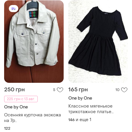
250 грн
165 грн
5
10
One by One
225 грн с 13 авг.
Классное мягенькое
One by One
трикотажное платье
Осенняя курточка экокожа
девочке.
и еще
1
146
на 7р..
122