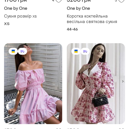
1700 грн
3200 грн
4
3
One by One
One by One
Сукня розмір xs
Коротка коктейльна
весільна святкова сукня
ХS
44-46