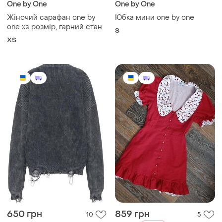
One by One
One by One
Жіночий сарафан one by
Юбка мини one by one
one xs розмір, гарний стан
S
ХS
650 грн
859 грн
10
5