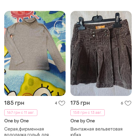
185 грн
175 грн
4
6
167 грн с 11 авг.
158 грн с 13 авг.
One by One
One by One
Серая,фирменная
Винтажная вельветовая
водолазка,гольф для
юбка