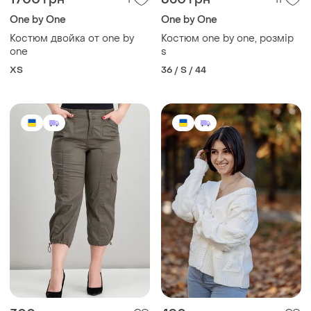
One by One
One by One
Костюм двойка от one by
Костюм one by one, розмір
one
s
ХS
36 / S / 44