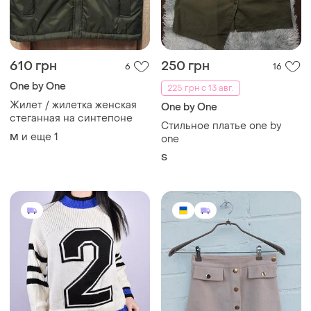
610 грн
250 грн
6
16
One by One
225 грн с 13 авг.
Жилет / жилетка женская
One by One
стеганная на синтепоне
Стильное платье one by
и еще
1
M
one
S