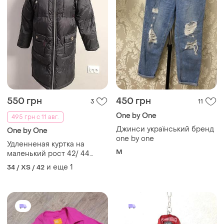
550 грн
450 грн
3
11
One by One
495 грн с 11 авг.
Джинси український бренд
One by One
one by one
Удленненая куртка на
M
маленький рост 42/ 44
размер.
и еще
1
34 / XS / 42