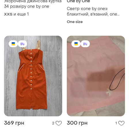
Укорочена джинсова куртка
One by One
34 розміру one by one
Светр «one by one»
и еще
1
блакитний, в'язаний, one
XХS
size, б/у
One size
369 грн
300 грн
2
1