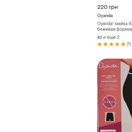
220 грн
Oyanda
Oyanda! майка боди- утяжка,
бежевая формирующая
фигуру, s 36/38
и еще
2
42
(1)