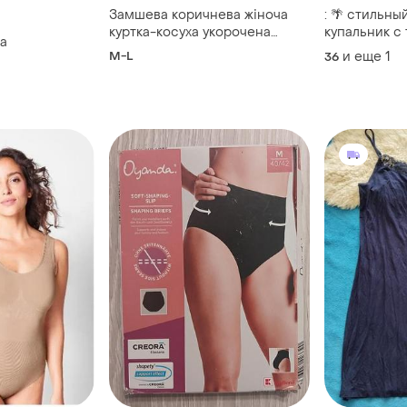
Замшева коричнева жіноча
: 🌴 стильн
куртка-косуха укорочена
купальник с
на
oyanda🤍
принтом
M-L
и еще
1
36