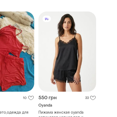
550 грн
10
33
Oyanda
ето,одежда для
Пижама женская oyanda