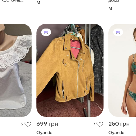
 косточек
дома
M
M
699 грн
250 грн
3
7
Oyanda
Oyanda