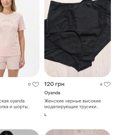
120 грн
0
6
Oyanda
кая oyanda
Женские черные высокие
олка и шорты
моделирующие трусики
змер xl
oyanda
L