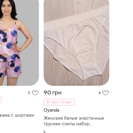
90 грн
5
6
81 грн с 12 авг.
Oyanda
жама с шортами
Женские белые эластичные
трусики слипы набор
трусиков oyanda
L