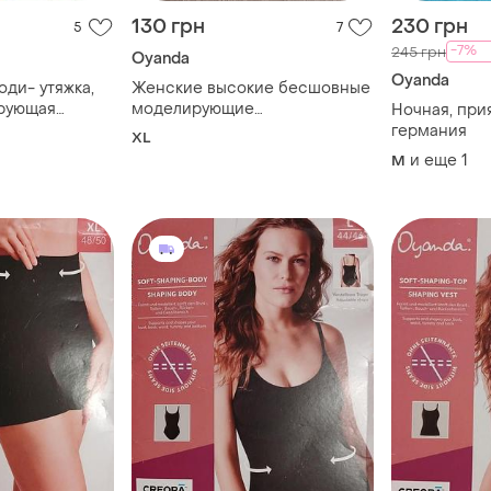
130 грн
230 грн
5
7
-7%
245 грн
Oyanda
Oyanda
Женские высокие бесшовные
моделирующие
Ночная, прия
=42/44
корректирующие трусики
германия
XL
oyanda
и еще
1
M