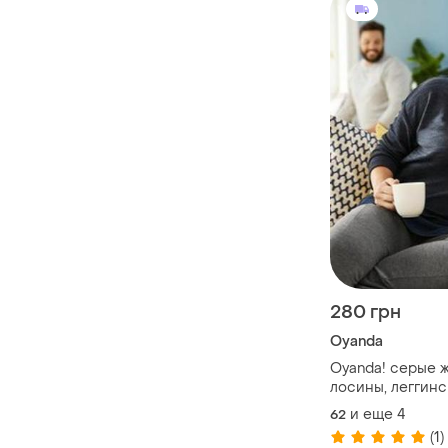
280 грн
Oyanda
Oyanda! серые 
лосины, леггин
трикотажные хл
и еще
4
62
германия 3xl 5
(1)