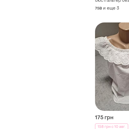
бюстгальтер без
oyanda
и еще
3
75B
175 грн
158 грн с 10 авг.