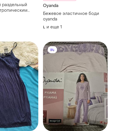
ый раздельный
Oyanda
 тропическим
Бежевое эластичное боди
oyanda
и еще
1
L