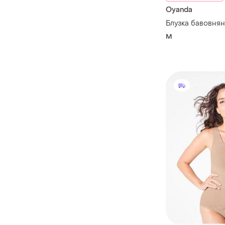
Oyanda
Блузка бавовня
M