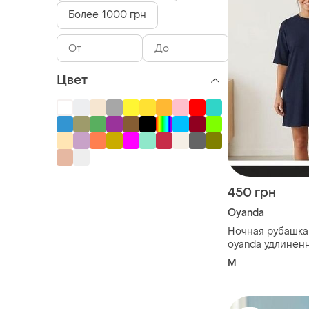
Более 1000 грн
Цвет
450 грн
Oyanda
Ночная рубашка
oyanda удлинен
однотонная bs0
M
m