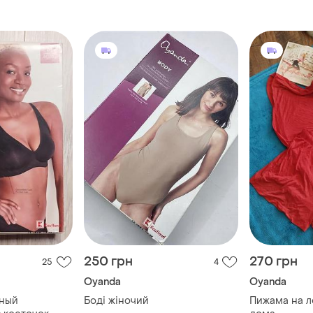
250 грн
270 грн
25
4
Oyanda
Oyanda
ный
Боді жіночий
Пижама на л