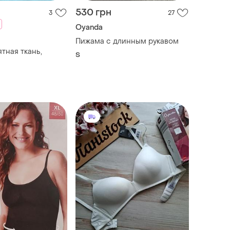
530 грн
3
27
Oyanda
Пижама с длинным рукавом
тная ткань,
S