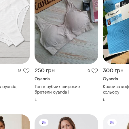
250 грн
300 грн
16
0
Oyanda
Oyanda
к oyanda,
Топ в рубчик широкие
Красива коф
бретели oyanda l
кольору
L
L