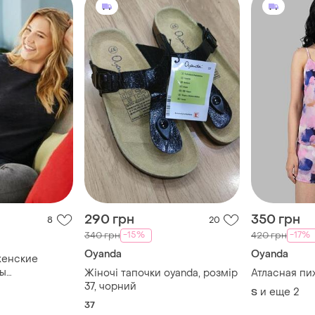
290 грн
350 грн
8
20
-15%
-17%
340 грн
420 грн
Oyanda
Oyanda
женские
сы
Жіночі тапочки oyanda, розмір
Атласная пи
опковые,
37, чорний
и еще
2
S
6/58=62/66наш
37