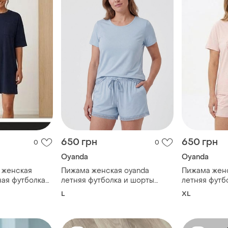
650 грн
650 грн
0
0
Oyanda
Oyanda
 женская
Пижама женская oyanda
Пижама женс
ная футболка
летняя футболка и шорты
летняя футб
01427 размер
bs001426 размер l
bs001425 ра
L
XL