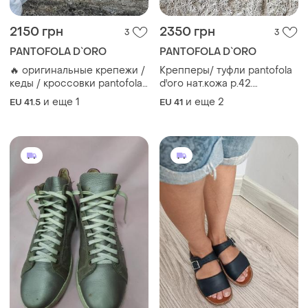
2150 грн
2350 грн
3
3
PANTOFOLA D`ORO
PANTOFOLA D`ORO
🔥 оригинальные крепежи /
Крепперы/ туфли pantofola
кеды / кроссовки pantofola
d'oro нат.кожа р.42.
d'oro - итальянский стиль и
маломерят
и еще
1
и еще
2
EU 41.5
EU 41
премиальное качество! 🔥