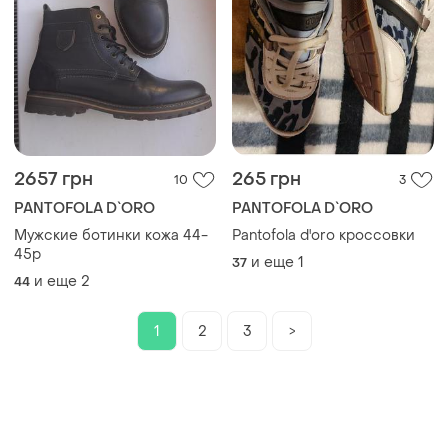
2657 грн
265 грн
10
3
PANTOFOLA D`ORO
PANTOFOLA D`ORO
Мужские ботинки кожа 44-
Pantofola d'oro кроссовки
45р
и еще
1
37
и еще
2
44
1
2
3
>