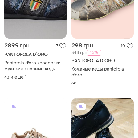
2899 грн
298 грн
7
10
-15%
348 грн
PANTOFOLA D`ORO
PANTOFOLA D`ORO
Pantofola d'oro кроссовки
мужские кожаные кеды
Кожаные кеды pantofola
туфли синие принт
d'oro
и еще
1
43
рептилия кожа италия 43-
38
44 р/28.5см