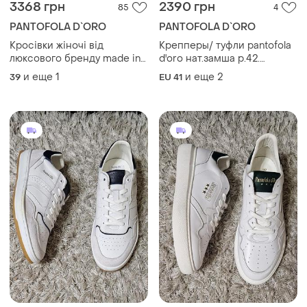
3368 грн
2390 грн
85
4
PANTOFOLA D`ORO
PANTOFOLA D`ORO
Кросівки жіночі від
Крепперы/ туфли pantofola
люксового бренду made in
d'oro нат.замша р.42.
italy 🇮🇹 нові
маломерят
и еще
1
и еще
2
39
EU 41