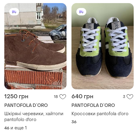
1250 грн
640 грн
18
3
PANTOFOLA D`ORO
PANTOFOLA D`ORO
Шкіряні черевики, хайтопи
Кроссовки pantofola d’oro
pantofolo d'oro
36
и еще
1
46