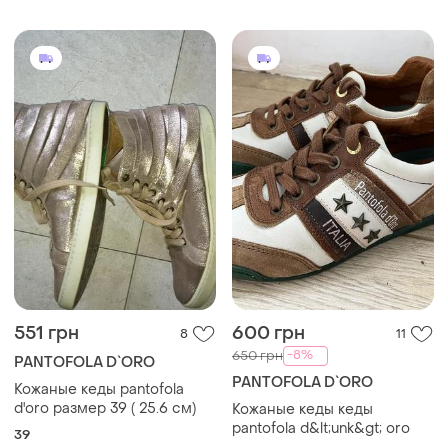
551 грн
600 грн
8
11
-8%
650 грн
PANTOFOLA D`ORO
PANTOFOLA D`ORO
Кожаные кеды pantofola
d'oro размер 39 ( 25.6 cм)
Кожаные кеды кеды
pantofola d&lt;unk&gt; oro
39