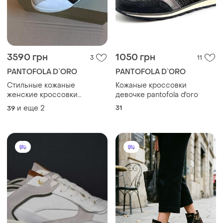
3590 грн
1050 грн
3
11
PANTOFOLA D`ORO
PANTOFOLA D`ORO
Стильные кожаные
Кожаные кроссовки
женские кроссовки
девочке pantofola d'oro
pantofola d'oro olympica.
и еще
2
31
39
новые в коробке оригинал