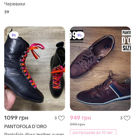
Черевики
39
1099 грн
949 грн
3
3
999 грн
PANTOFOLA D`ORO
распродажа до 10 авг.
Pantofola d'oro leather super