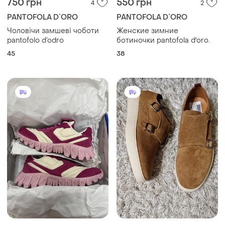
750 грн
550 грн
4
2
PANTOFOLA D`ORO
PANTOFOLA D`ORO
Чоловічи замшеві чоботи
Женские зимние
pantofolo d’odro
ботиночки pantofola d'oro.
45
38