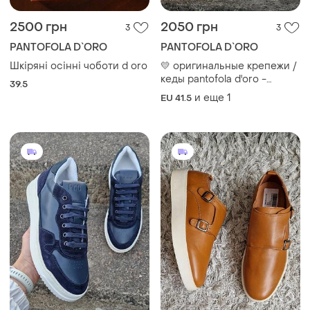
2500 грн
2050 грн
3
3
PANTOFOLA D`ORO
PANTOFOLA D`ORO
Шкіряні осінні чоботи d oro
💛 оригинальные крепежи /
кеды pantofola d'oro -
39.5
премиальное итальянское
и еще
1
EU 41.5
качество и безупречный
стиль! 💛