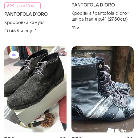
PANTOFOLA D`ORO
699 грн с 10 авг.
Кросівки *pantofola d`oro*
PANTOFOLA D`ORO
шкіра італія р.41 (27.50см)
Кроссовки кэжуал
41.5
и еще
1
EU 45.5