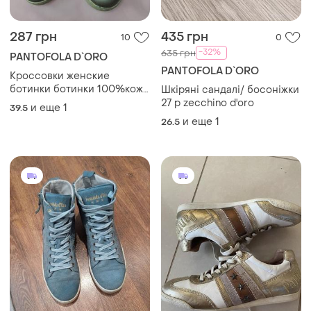
287 грн
435 грн
10
0
-32%
635 грн
PANTOFOLA D`ORO
PANTOFOLA D`ORO
Кроссовки женские
ботинки ботинки 100%кожа
Шкіряні сандалі/ босоніжки
pantofola d'oro итальялия
27 р zecchino d'oro
и еще
1
39.5
р.40
и еще
1
26.5