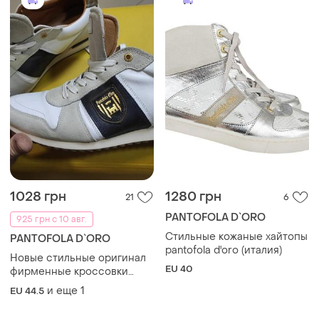
1028 грн
1280 грн
21
6
PANTOFOLA D`ORO
925 грн с 10 авг.
Стильные кожаные хайтопы
PANTOFOLA D`ORO
pantofola d'oro (италия)
Новые стильные оригинал
EU 40
фирменные кроссовки
кроссовки pantofola d'oro
и еще
1
EU 44.5
umito uomo low.45