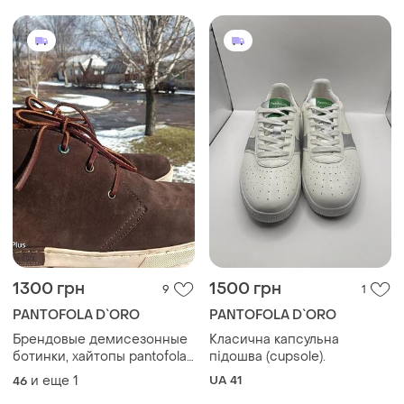
1300 грн
1500 грн
9
1
PANTOFOLA D`ORO
PANTOFOLA D`ORO
Брендовые демисезонные
Класична капсульна
ботинки, хайтопы pantofola
підошва (cupsole).
d'oro италия
и еще
1
UA 41
46