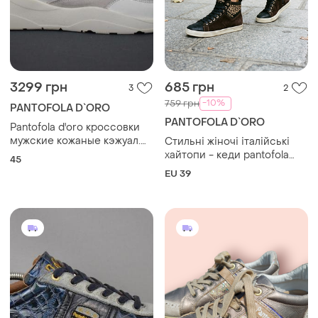
3299 грн
685 грн
3
2
-10%
759 грн
PANTOFOLA D`ORO
PANTOFOLA D`ORO
Pantofola d'oro кроссовки
мужские кожаные кэжуал.
Стильні жіночі італійські
италия. оригинал. 45 р. / 30
хайтопи - кеди pantofola
45
см.
d’oro з леопардовим
EU 39
принтом розмір 39,устілка
26см.