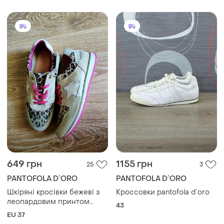
649 грн
1155 грн
25
3
PANTOFOLA D`ORO
PANTOFOLA D`ORO
Шкіряні кросівки бежеві з
Кроссовки pantofola d`oro
леопардовим принтом
43
натуральна шкіра 37 розмір
EU 37
pantofola d'oro