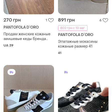
270 грн
891 грн
1
6
PANTOFOLA D`ORO
802 грн с 10 авг.
Продам женские кожаные
PANTOFOLA D`ORO
замшевые кеды бренда
Эпатажные мокасины
pantofola d,oro
UA 39
кожаные размер 41
41