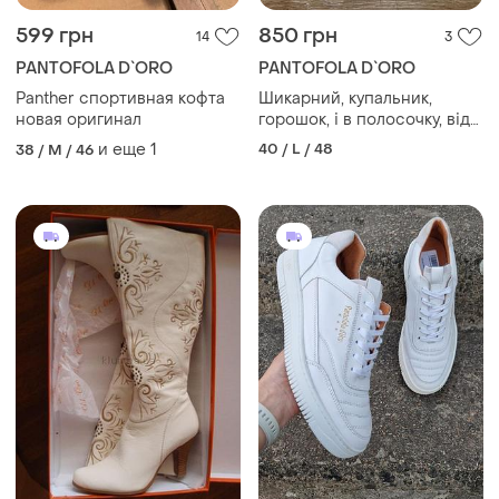
599 грн
850 грн
14
3
PANTOFOLA D`ORO
PANTOFOLA D`ORO
Panther спортивная кофта
Шикарний, купальник,
новая оригинал
горошок, і в полосочку, від
дорогого бренду: sogno
и еще
1
40 / L / 48
38 / M / 46
d’oro moda mare👌