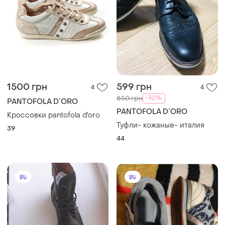
1500 грн
599 грн
4
4
-30%
850 грн
PANTOFOLA D`ORO
PANTOFOLA D`ORO
Кроссовки pantofola d'oro
Туфли- кожаные- италия
39
44