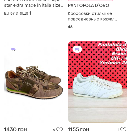
star extra made in italia size
PANTOFOLA D`ORO
37/38
и еще
1
EU 37
Кроссовки стильные
повседневные кэжуал
итальялия 46
46
1430 грн
1155 грн
6
1