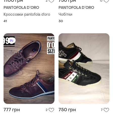
1100 грн
750 грн
2
0
PANTOFOLA D`ORO
PANTOFOLA D`ORO
Кроссовки pantofola d’oro
Чобітки
41
30
777 грн
750 грн
2
7