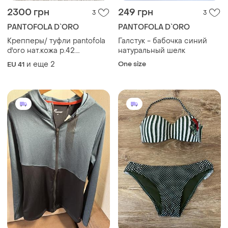
2300 грн
249 грн
3
3
PANTOFOLA D`ORO
PANTOFOLA D`ORO
Крепперы/ туфли pantofola
Галстук - бабочка синий
d'oro нат.кожа р.42.
натуральный шелк
маломерят
и еще
2
One size
EU 41