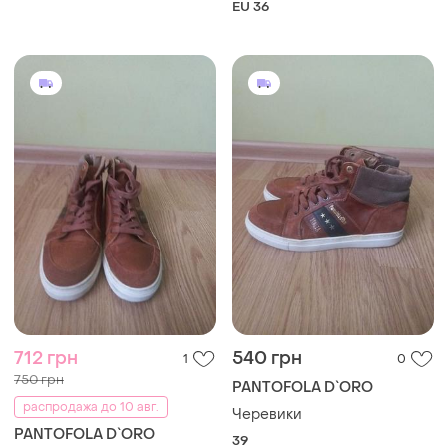
EU 36
712 грн
540 грн
1
0
750 грн
PANTOFOLA D`ORO
распродажа до 10 авг.
Черевики
PANTOFOLA D`ORO
39