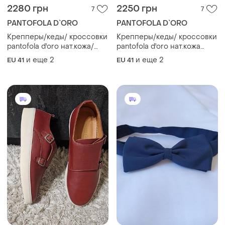
2280 грн
2250 грн
7
7
PANTOFOLA D`ORO
PANTOFOLA D`ORO
Крепперы/кеды/ кроссовки
Крепперы/кеды/ кроссовки
pantofola d'oro нат.кожа/
pantofola d'oro нат.кожа
нат.замша р.42. маломерят
р.42. маломерят
и еще
2
и еще
2
EU 41
EU 41