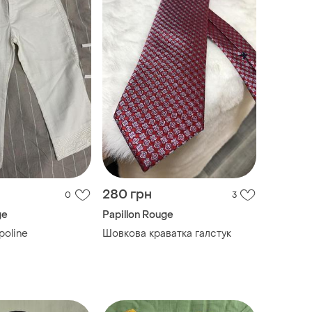
280 грн
0
3
ge
Papillon Rouge
pampoline
Шовкова краватка галстук