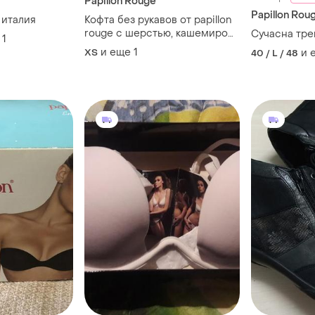
Papillon Rouge
Papillon Rou
 италия
Кофта без рукавов от papillon
rouge с шерстью, кашемиром
Сучасна тре
1
и ангорой, натуральный
и еще
1
ХS
и 
40 / L / 48
состав, очень мягкая