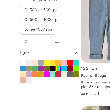
От 100 до 300 грн
От 300 до 500 грн
От 500 до 1000 грн
Более 1000 грн
Цвет
125 грн
Papillon Rouge
Штани, лосини в
ріст 86 стан іде
peyton дов 41, к
и еще
1
86