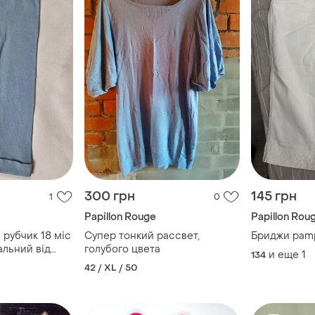
300 грн
145 грн
1
0
Papillon Rouge
Papillon Rou
 рубчик 18 міс
Супер тонкий рассвет,
Бриджи 
альний від
голубого цвета
и еще
1
134
рок 24, пояс 21
42 / XL / 50