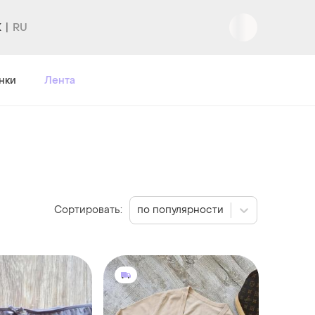
K
Вход
|
Регистрация
нки
Лента
Сортировать:
по популярности