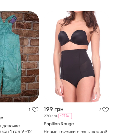
199 грн
1
7
-27%
270 грн
ge
Papillon Rouge
ы девочке
он 1 год 9 -12
Новые трусики с завышенной