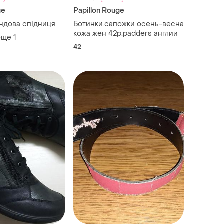
ge
Papillon Rouge
ндова спідниця .
Ботинки.сапожки осень-весна
кожа жен 42р.padders англии
еще
1
42