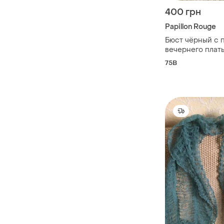
400 грн
Papillon Rouge
Бюст чёрный с 
вечернего плать
спинкой
75B