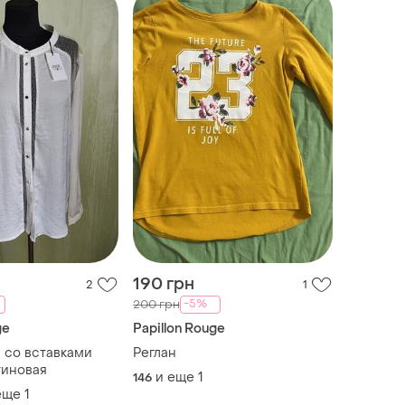
190 грн
2
1
-5%
200 грн
ge
Papillon Rouge
а со вставками
Реглан
тиновая
и еще
1
146
еще
1