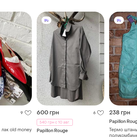
600 грн
238 грн
9
6
Papillon Rou
540 грн с 10 авг.
 лак old money
Термо штан
Papillon Rouge
полукомбинез