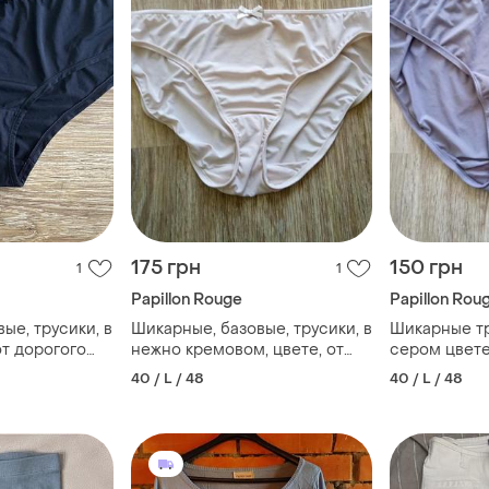
175 грн
150 грн
1
1
Papillon Rouge
Papillon Rou
ые, трусики, в
Шикарные, базовые, трусики, в
Шикарные тр
от дорогого
нежно кремовом, цвете, от
сером цвете
дорогого бренда: pp
бренда: pp
40 / L / 48
40 / L / 48