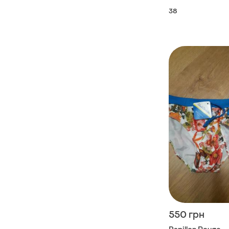
38
550 грн