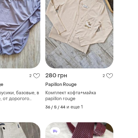
280 грн
2
2
ge
Papillon Rouge
усики, базовые, в
Комплект кофта+майка
, от дорогого
papillon rouge

и еще
1
36 / S / 44