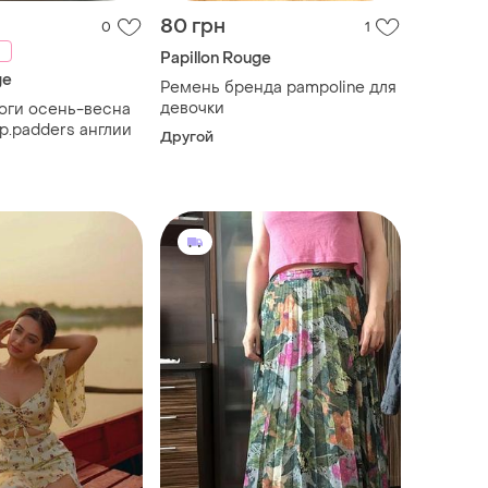
80 грн
0
1
Papillon Rouge
ge
Ремень бренда pampoline для
девочки
оги осень-весна
р.padders англии
Другой