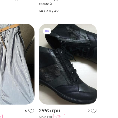
o
талией
34 / XS / 42
2995 грн
6
2
%
-7%
3195 грн