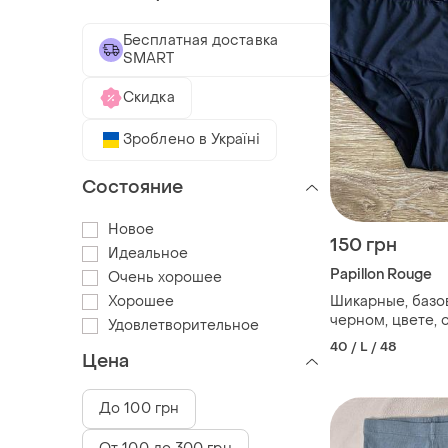
Бесплатная доставка
SMART
Скидка
Зроблено в Україні
Состояние
Новое
150 грн
Идеальное
Papillon Rouge
Очень хорошее
Хорошее
Шикарные, базов
черном, цвете, 
Удовлетворительное
бренда: pp👌
40 / L / 48
Цена
До 100 грн