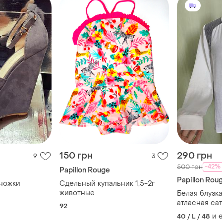
150 грн
290 грн
9
3
-42%
500 грн
Papillon Rouge
Papillon Rou
ножки
Сдельный купальник 1,5-2г
животные
Белая блузк
атласная са
92
и 
40 / L / 48