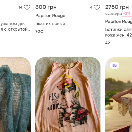
300 грн
2750 грн
14
4
-2%
2795 грн
Papillon Rouge
Papillon Rou
пушапом для
Бюстик новый
я с открытой
Ботинки сап
70C
кожа жен. 42
42