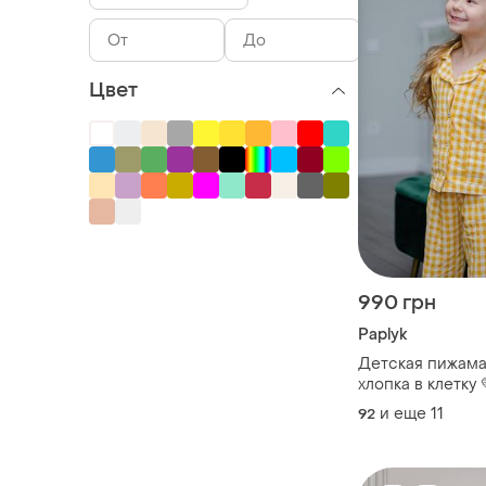
Цвет
990 грн
Paplyk
Детская пижама
хлопка в клетку 
и еще
11
92