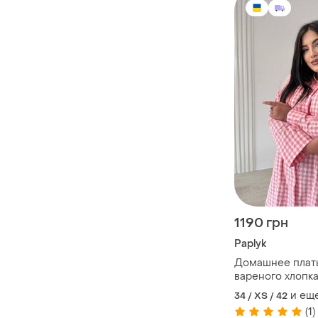
1190 грн
Paplyk
Домашнее плать
вареного хлопк
и ещ
34 / XS / 42
(1)