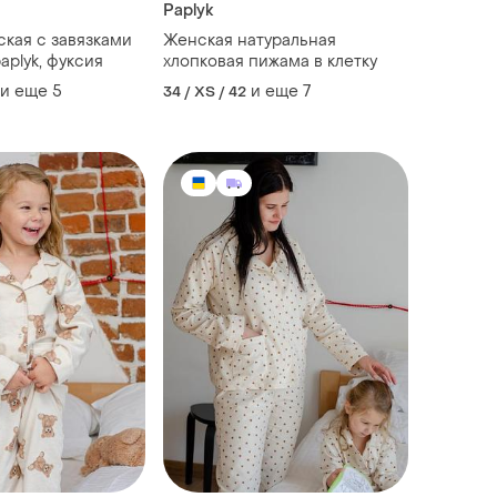
Paplyk
кая с завязками
Женская натуральная
aplyk, фуксия
хлопковая пижама в клетку
и еще
5
и еще
7
34 / XS / 42