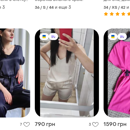
е
3
и еще
3
и
36 / S / 44
34 / XS / 42
790 грн
1590 грн
7
3