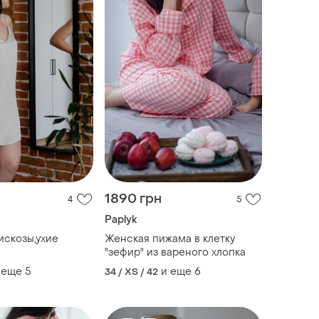
1890 грн
4
5
Paplyk
искозы,ухие
Женская пижама в клетку
"зефир" из вареного хлопка
 еще
5
и еще
6
34 / XS / 42