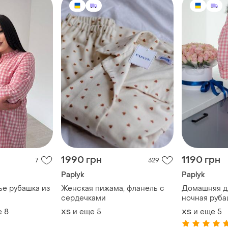
1990 грн
1190 грн
7
329
Paplyk
Paplyk
е рубашка из
Женская пижама, фланель с
Домашняя д
а
сердечками
ночная руба
хлопка в кле
е
8
и еще
5
и еще
5
ХS
ХS