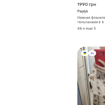
1990 грн
Paplyk
Нежная фланеле
тюльпанами🌷🌷
и еще
5
ХS