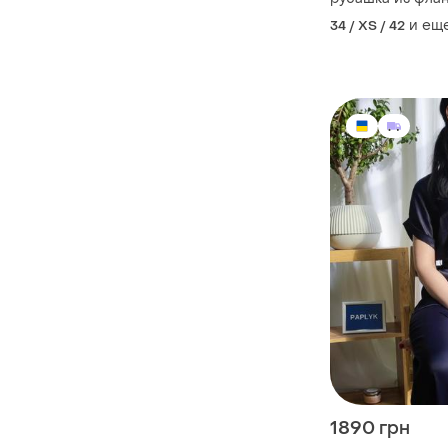
🔥
и ещ
34 / XS / 42
1890 грн