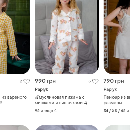
990 грн
790 грн
2
5
Paplyk
Paplyk
 из вареного
🍒муслиновая пижама с
Пенюар из в
💛
мишками и вишняками 🍒
размеры
и еще
4
и
92
34 / XS / 42