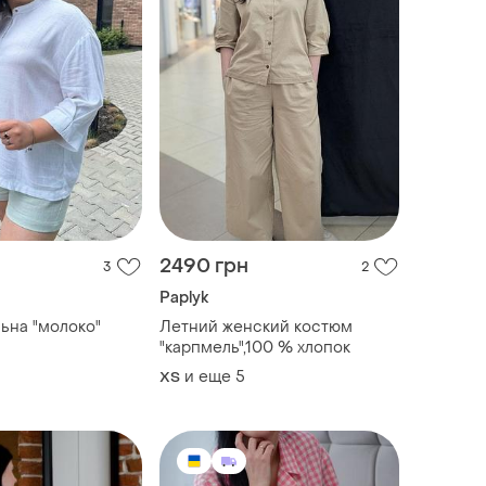
2490 грн
3
2
Paplyk
льна "молоко"
Летний женский костюм
"карпмель",100 % хлопок
и еще
5
ХS