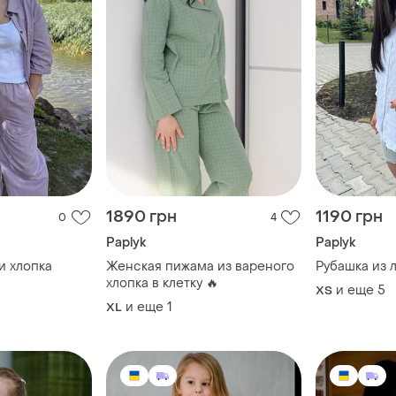
1890 грн
1190 грн
0
4
Paplyk
Paplyk
и хлопка
Женская пижама из вареного
Рубашка из 
хлопка в клетку 🔥
и еще
5
ХS
и еще
1
XL