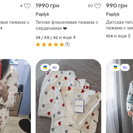
1990 грн
990 грн
4
50
Paplyk
Paplyk
вая пижама с
Теплая фланелевая пижама с
Детская теп
🌷
пижама с ми
сердечками ❤️
(100%хлопок
и еще
5
104
и еще
4
34 / XS / 42
(1)