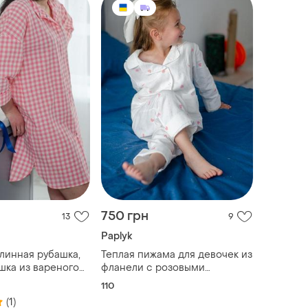
750 грн
13
9
Paplyk
линная рубашка,
Теплая пижама для девочек из
шка из вареного
фланели с розовыми
тку
сердечками 💗
110
(1)