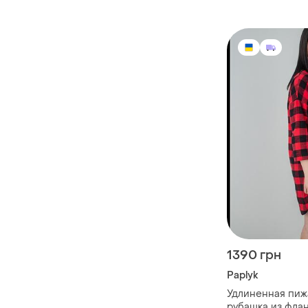
1390 грн
Paplyk
Удлиненная пи
рубашка из флан