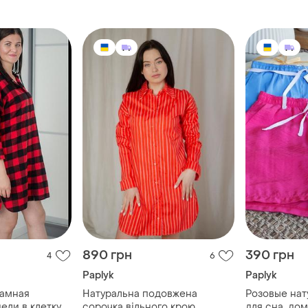
890 грн
390 грн
4
6
Paplyk
Paplyk
жамная
Натуральна подовжена
Розовые на
ели в клетку
сорочка вільного крою.
для сна, дом