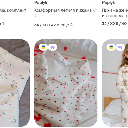
Paplyk
Paplyk
ма, комплект
Комфортная летняя пижама 🤍
Пижама женс
из тенсела p
🪡
е
1
32 / XXS / 40
и еще
4
34 / XS / 42