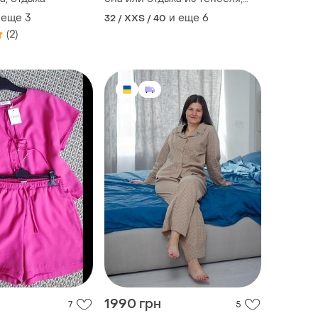
фуксия
 еще
3
и еще
6
32 / XXS / 40
(2)
1990 грн
7
5