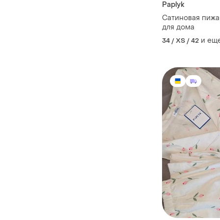
Paplyk
Сатиновая пижа
для дома
и ещ
34 / XS / 42