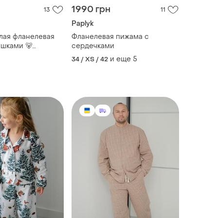
1990 грн
13
11
Paplyk
лая фланелевая
Фланелевая пижама с
шками 🐻
сердечками
, боечка)
и еще
5
34 / XS / 42