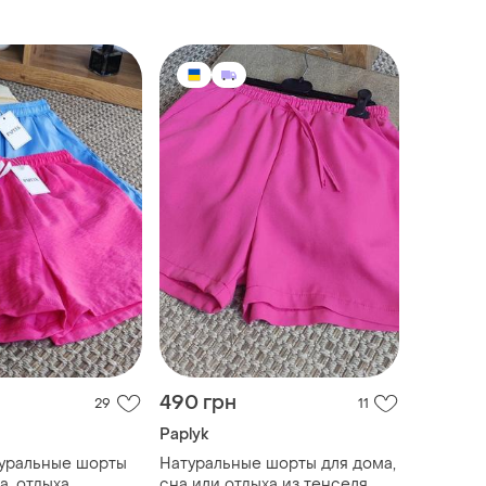
490 грн
29
11
Paplyk
туральные шорты
Натуральные шорты для дома,
а, отдыха
сна или отдыха из тенселя,