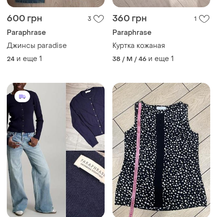
600 грн
360 грн
3
1
Paraphrase
Paraphrase
Джинсы paradise
Куртка кожаная
и еще
1
и еще
1
24
38 / M / 46