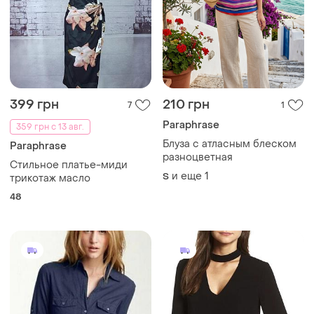
399 грн
210 грн
7
1
Paraphrase
359 грн с 13 авг.
Блуза с атласным блеском
Paraphrase
разноцветная
Стильное платье-миди
и еще
1
S
трикотаж масло
48