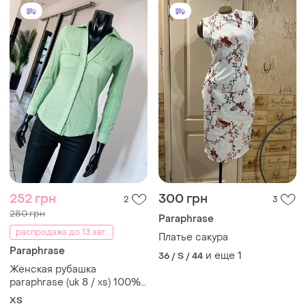
252 грн
300 грн
2
3
280 грн
Paraphrase
распродажа до 13 авг.
Платье сакура
Paraphrase
и еще
1
36 / S / 44
Женская рубашка
paraphrase (uk 8 / xs) 100%
хлопок, мятная
ХS