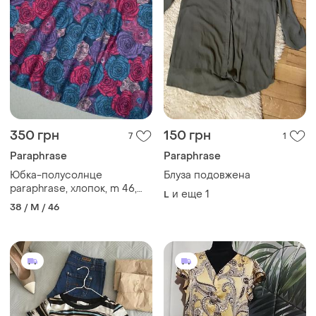
350 грн
150 грн
7
1
Paraphrase
Paraphrase
Юбка-полусолнце
Блуза подовжена
paraphrase, хлопок, m 46,
и еще
1
L
цветочный принт
38 / M / 46