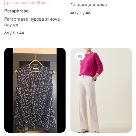
распродажа до 13 авг.
Спідниця жіноча
Paraphrase
40 / L / 48
Paraphrase чудова жіноча
блузка
36 / S / 44