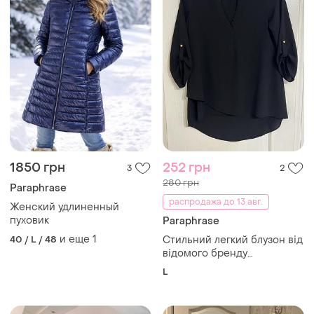
1850 грн
252 грн
3
2
280 грн
Paraphrase
распродажа до 13 авг.
Женский удлиненный
пуховик
Paraphrase
и еще
1
40 / L / 48
Стильний легкий блузон від
відомого бренду
paraphrase
L