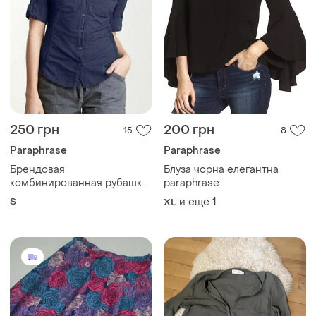
250 грн
200 грн
15
8
Paraphrase
Paraphrase
Брендовая
Блуза чорна елегантна
комбинированная рубашка
paraphrase
100% хлопок
S
и еще
1
XL