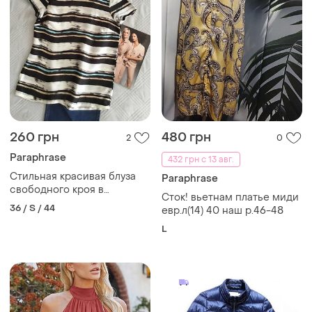
260 грн
480 грн
2
0
Paraphrase
432 грн с 13 авг.
Стильная красивая блуза
Paraphrase
свободного кроя в
Сток! вьетнам платье миди
стильную полоску в
36 / S / 44
евр.л(14) 40 наш р.46-48
размере s
L