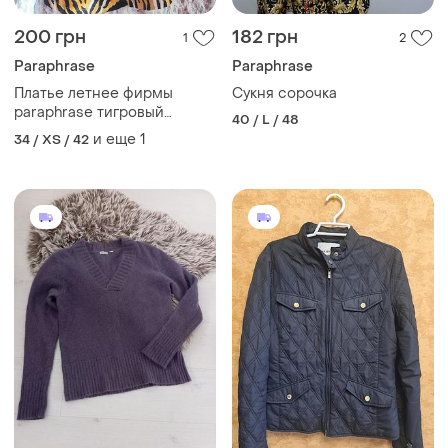
200 грн
182 грн
1
2
Paraphrase
Paraphrase
Платье летнее фирмы
Сукня сорочка
paraphrase тигровый
40 / L / 48
(леопардовый) принт,
и еще
1
34 / XS / 42
прямого кроя, xs, s