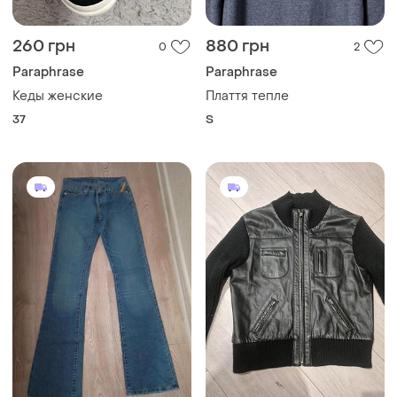
260 грн
880 грн
0
2
Paraphrase
Paraphrase
Кеды женские
Плаття тепле
37
S