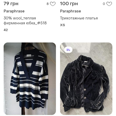
79 грн
100 грн
8
0
Paraphrase
Paraphrase
30% wool_теплая
Трикотажные платья
фирменная юбка_#518
ХS
42