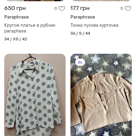
650 грн
177 грн
0
0
Paraphrase
Paraphrase
Крутое платье в рубчик
Тонка пухова курточка
paraphase
36 / S / 44
34 / XS / 42