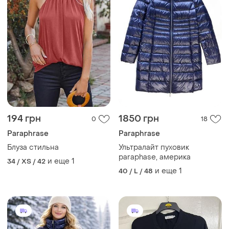
194 грн
1850 грн
0
18
Paraphrase
Paraphrase
Блуза стильна
Ультралайт пуховик
paraphase, америка
и еще
1
34 / XS / 42
и еще
1
40 / L / 48