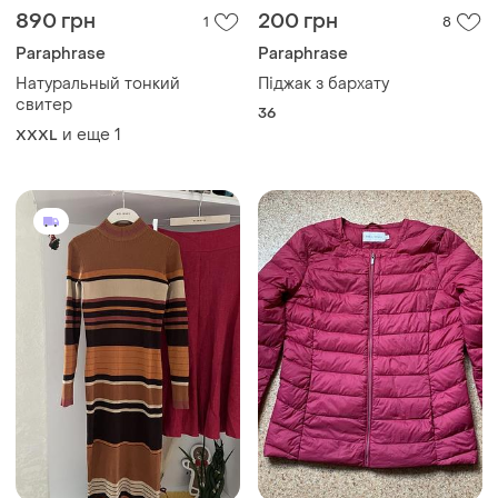
890 грн
200 грн
1
8
Paraphrase
Paraphrase
Натуральный тонкий
Піджак з бархату
свитер
36
и еще
1
XXXL