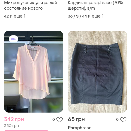
Микропуховик ультра лайт,
Кардиган paraphrase (70%
состояние нового
шерсти), s/m
и еще
1
и еще
1
42
36 / S / 44
342 грн
65 грн
0
0
350 грн
Paraphrase