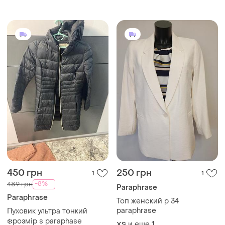
450 грн
250 грн
1
1
-8%
489 грн
Paraphrase
Paraphrase
Топ женский р 34
paraphrase
Пуховик ультра тонкий
❄️розмір s paraphase
и еще
1
ХS