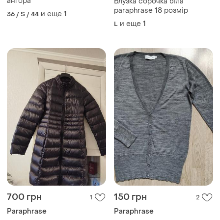
ангора
Блузка сорочка біла
paraphrase 18 розмір
и еще
1
36 / S / 44
и еще
1
L
700 грн
150 грн
1
2
Paraphrase
Paraphrase