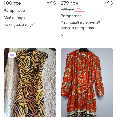
100 грн
279 грн
0
3
-7%
299 грн
Paraphrase
Paraphrase
Майка блуза
Стильный ангоровый
и еще
1
36 / S / 44
свитер paraphrase
S