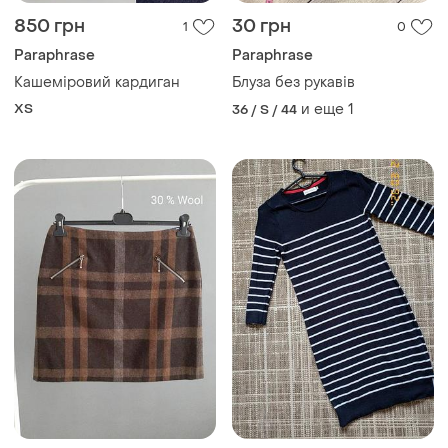
850 грн
30 грн
1
0
Paraphrase
Paraphrase
Кашеміровий кардиган
Блуза без рукавів
ХS
и еще
1
36 / S / 44