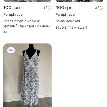
100 грн
400 грн
1
0
Paraphrase
Paraphrase
Белая блуза в черный
Блуза женская
крупный горох paraphrase,
и еще
1
34 / XS / 42
р.s, 10/36
36