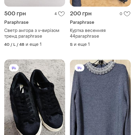
500 грн
200 грн
4
0
Paraphrase
Paraphrase
Светр ангора з v-вирізом
Куртка весенняя
тренд paraphrase
44paraphrase
и еще
1
и еще
1
40 / L / 48
S