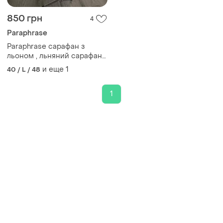
850 грн
4
Paraphrase
Paraphrase сарафан з
льоном , льняний сарафан
плаття 16 розмір
и еще
1
40 / L / 48
1