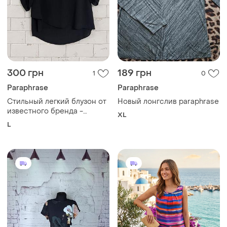
300 грн
189 грн
1
0
Paraphrase
Paraphrase
Стильный легкий блузон от
Новый лонгслив paraphrase
известного бренда -
XL
размер l
L