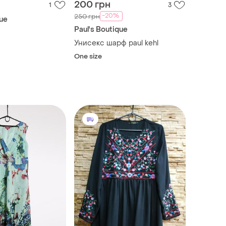
200 грн
1
3
-20%
250 грн
que
Paul's Boutique
Унисекс шарф paul kehl
One size