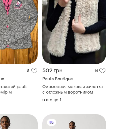
502 грн
5
14
que
Paul's Boutique
тажний paul’s
Фирменная меховая жилетка
змір м
с отложным воротником
и еще
1
S