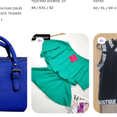
трусики розмір 2xl
батал
44 / XXL / 52
и
енская pauls
42 / XL / 50
 jack пиджак
1