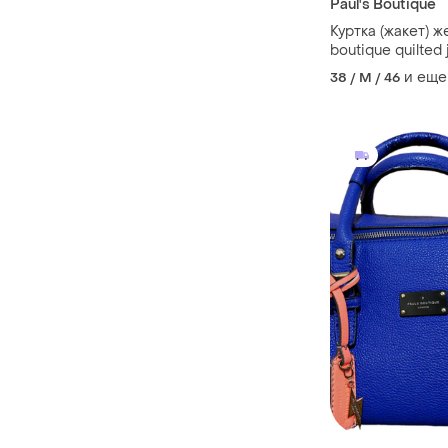
Paul's Boutique
Куртка (жакет) ж
boutique quilted
и еще
38 / M / 46