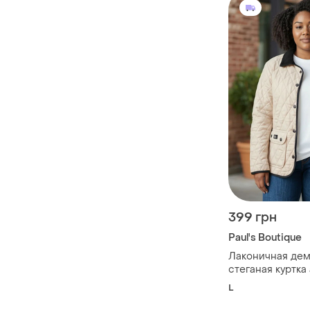
399 грн
Paul's Boutique
Лаконичная де
стеганая куртка
производителя p
L