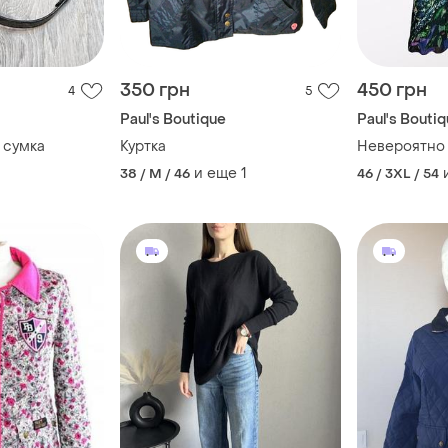
350 грн
450 грн
4
5
Paul's Boutique
Paul's Bouti
 сумка
Куртка
Невероятно 
и еще
1
38 / M / 46
46 / 3XL / 54