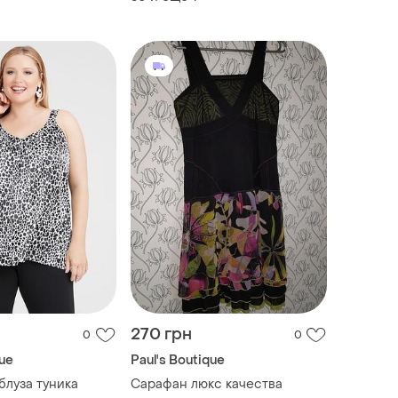
270 грн
0
0
que
Paul's Boutique
луза туника
Сарафан люкс качества