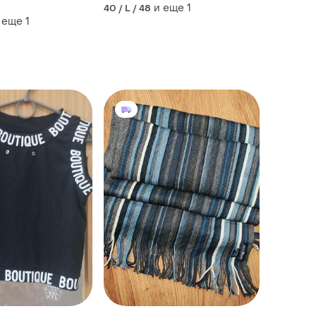
и еще
1
40 / L / 48
 еще
1