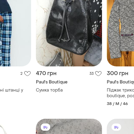
470 грн
300 грн
2
33
Paul's Boutique
Paul's Bouti
ні штанці у
Сумка торба
Піджак трико
boutique, ро
38 / M / 46