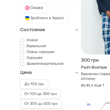
Скидка
Зроблено в Україні
Состояние
Новое
Идеальное
Очень хорошее
Хорошее
300 грн
Удовлетворительное
Paul's Boutique
Цена
Бавовняні піжам
клітинку
До 100 грн
и еще
1
EU 42
От 100 до 300 грн
От 300 до 500 грн