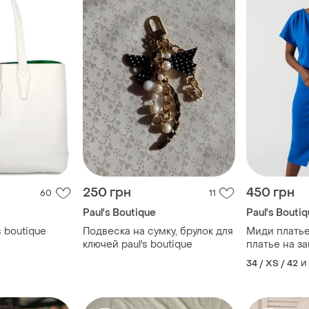
250 грн
450 грн
60
11
Paul's Boutique
Paul's Bouti
s boutique
Подвеска на сумку, брулок для
Миди платье
ключей paul's boutique
платье на з
и
34 / XS / 42