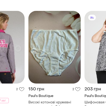
150 грн
203 грн
2
2
Paul's Boutique
Paul's Bouti
 авг.
Високі котонові кружевні
Шифоновая б