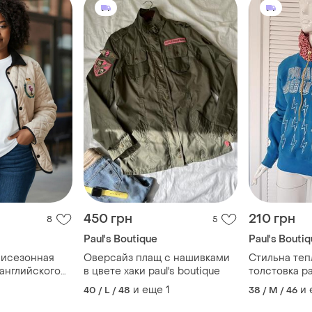
450 грн
210 грн
8
5
Paul's Boutique
Paul's Bouti
мисезонная
Оверсайз плащ с нашивками
Стильна теп
 английского
в цвете хаки paul's boutique
толстовка pa
aul's boutique
и еще
1
и
40 / L / 48
38 / M / 46