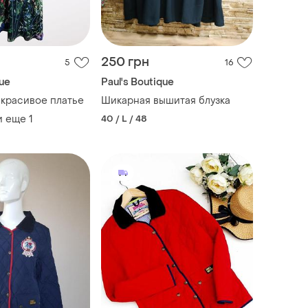
250 грн
5
16
que
Paul's Boutique
красивое платье
Шикарная вышитая блузка
и еще
1
40 / L / 48