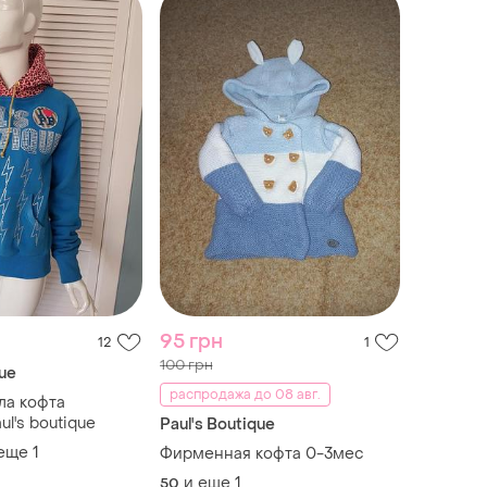
95 грн
12
1
100 грн
que
распродажа до 08 авг.
ла кофта
ul's boutique
Paul's Boutique
 еще
1
Фирменная кофта 0-3мес
и еще
1
50