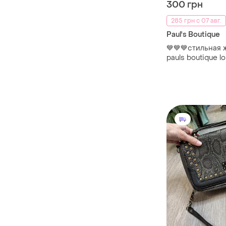
300 грн
285 грн с 07 авг.
Paul's Boutique
💙💙💙стильная 
pauls boutique l
💙💙💙