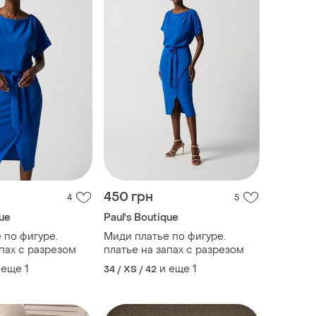
450 грн
4
5
que
Paul's Boutique
 по фигуре.
Миди платье по фигуре.
апах с разрезом
платье на запах с разрезом
 еще
1
и еще
1
34 / XS / 42