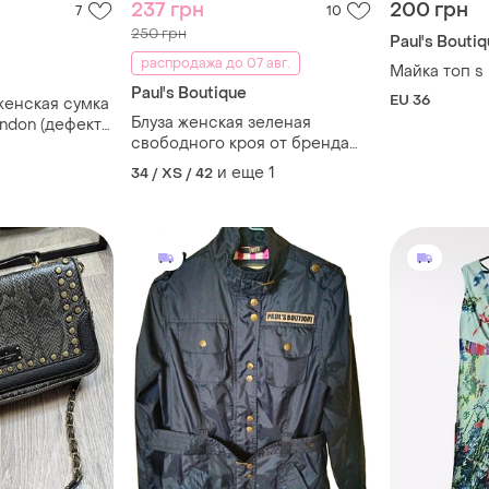
237 грн
200 грн
7
10
250 грн
Paul's Bouti
распродажа до 07 авг.
Майка топ s
Paul's Boutique
EU 36
женская сумка
Блуза женская зеленая
ondon (дефект)
свободного кроя от бренда
pink boutique s
и еще
1
34 / XS / 42