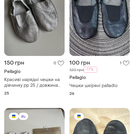
150 грн
100 грн
0
1
-17%
120 грн
Pellagio
Pellagio
Красиві нарядні чешки на
дівчинку рр 25 / довжина
Чешки шкіряні palladio
устільки 15,5 см 💙💛
25
26