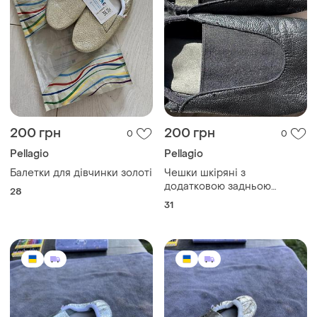
200 грн
200 грн
0
0
Pellagio
Pellagio
Балетки для дівчинки золоті
Чешки шкіряні з
додатковою задньою
28
резинкою pellagio 020- 01
31
чорні устілка 20,5 см