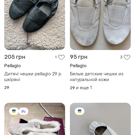
205 грн
95 грн
1
3
Pellagio
Pellagio
Дитячі чешки pellagio 29 р
Белые детские чешки из
шкіряні
натуральной кожи
29
и еще
1
29