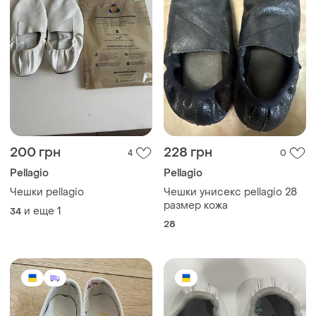
200 грн
228 грн
4
0
Pellagio
Pellagio
Чешки pellagio
Чешки унисекс pellagio 28
размер кожа
и еще
1
34
28