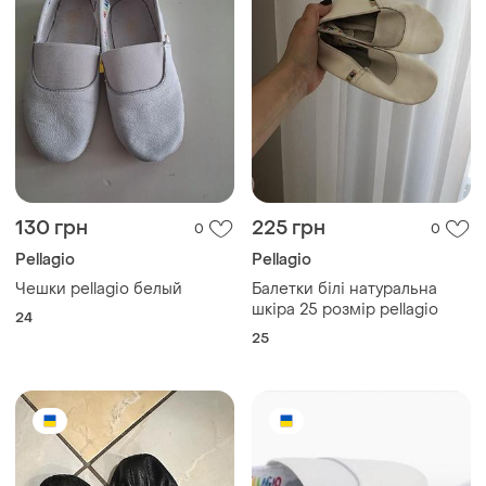
130 грн
225 грн
0
0
Pellagio
Pellagio
Чешки pellagio белый
Балетки білі натуральна
шкіра 25 розмір pellagio
24
25