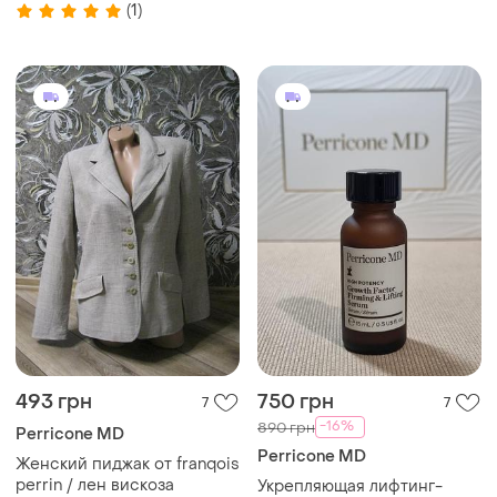
(1)
493 грн
750 грн
7
7
-16%
890 грн
Perricone MD
Perricone MD
Женский пиджак от franqois
perrin / лен вискоза
Укрепляющая лифтинг-