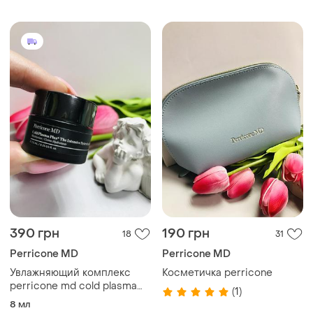
correction smoothing
restorative serum
390 грн
190 грн
18
31
Perricone MD
Perricone MD
Увлажняющий комплекс
Косметичка perricone
perricone md cold plasma
(1)
7.5ml/15ml
8 мл