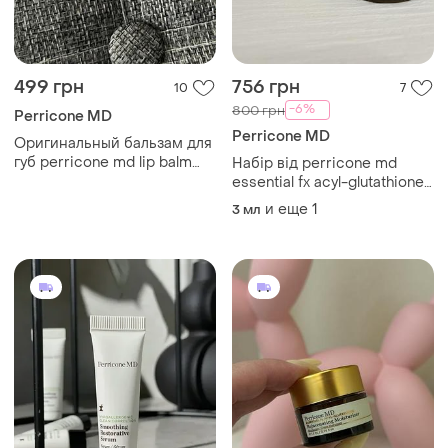
499 грн
756 грн
10
7
-6%
800 грн
Perricone MD
Perricone MD
Оригинальный бальзам для
губ perricone md lip balm
Набір від perricone md
berry
essential fx acyl-glutathione
chia facial oil
и еще
1
3 мл