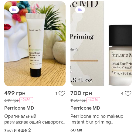
499 грн
700 грн
1
4
-24%
-40%
649 грн
1150 грн
Perricone MD
Perricone MD
Оригинальный
Perricone md no makeup
разглаживающий сыворотка
instant blur priming
для лица perricone md
moisturizer зволожуючий
и еще
2
30 мл
7 мл
hypoallergenic clean
праймер для обличчя