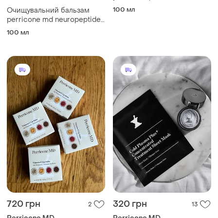
neuropeptide the cleansing
100 мл
Очищувальний бальзам
balm, 96 г
perricone md neuropeptide
the cleansing balm 96 г
100 мл
720 грн
320 грн
2
13