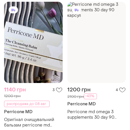
1140 грн
1200 грн
3
4
1200 грн
-43%
2100 грн
Perricone MD
распродажа до 08 авг.
Perricone MD
Perricone md omega 3
supplements 30 day 90
Оригінал очищувальний
карсул
бальзам perricone md