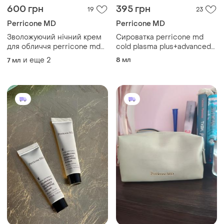
600 грн
395 грн
19
23
Perricone MD
Perricone MD
Зволожуючий нічний крем
Сироватка perricone md
для обличчя perricone md
cold plasma plus+advanced
high potency retinol
serum concentrate 7,5 мл
и еще
2
8 мл
7 мл
recovery overnight
moisturizer 7,5 мл