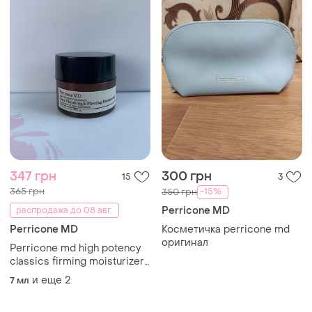
347 грн
300 грн
15
3
365 грн
-15%
350 грн
Perricone MD
распродажа до 08 авг.
Perricone MD
Косметичка perricone md
оригинал
Perricone md high potency
classics firming moisturizer
зміцнюючий крем зі
и еще
2
7 мл
зволожуючим ефектом
7,5мл