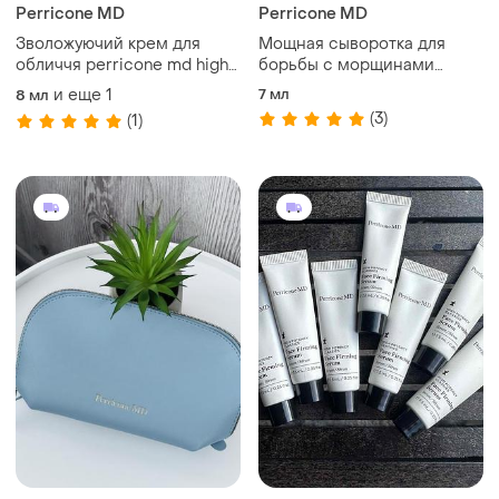
Perricone MD
Perricone MD
Зволожуючий крем для
Мощная сыворотка для
обличчя perricone md high
борьбы с морщинами
potency classics face
perricone md high potency
и еще
1
7 мл
8 мл
finishing & firming
classics face firming serum
(3)
(1)
moisturiser
7м