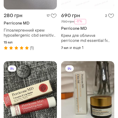
280 грн
690 грн
17
2
-8%
750 грн
Perricone MD
Perricone MD
Гіпоалергенний крем
hypoallergenic cbd sensitive
Крем для обличчя
skin therapy ultra-lightweight
perricone md essential fx
15 мл
calming spf 35, 15мл
acyl-glutathione rejuvenating
и еще
1
(1)
7 мл
moisturiser 7.5 мл