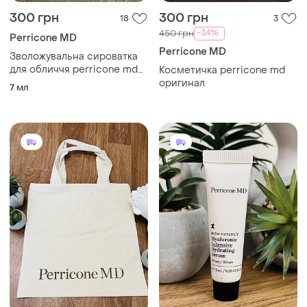
300 грн
300 грн
18
3
-34%
450 грн
Perricone MD
Perricone MD
Зволожувальна сироватка
для обличчя perricone md
Косметичка perricone md
hyaluronic intensive, 7.5мл
оригинал
7 мл