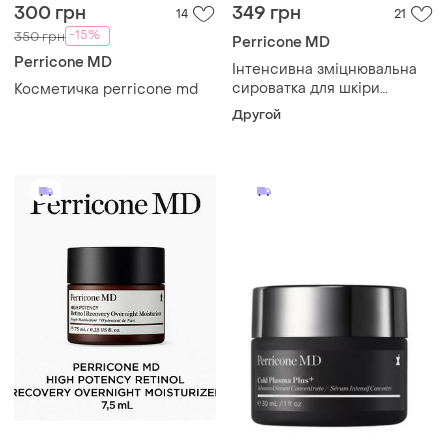
300 грн
349 грн
14
21
-15%
350 грн
Perricone MD
Perricone MD
Інтенсивна зміцнювальна
сироватка для шкіри
Косметичка perricone md
обличчя perricone md hight
Другой
potency classics face
firming serum 7,5ml