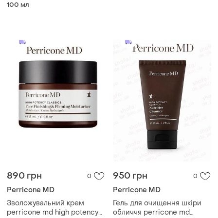
neuropeptide the cleansing
100 мл
balm 96 г
890 грн
950 грн
0
0
Perricone MD
Perricone MD
Зволожувальний крем
Гель для очищення шкіри
perricone md high potency
обличчя perricone md