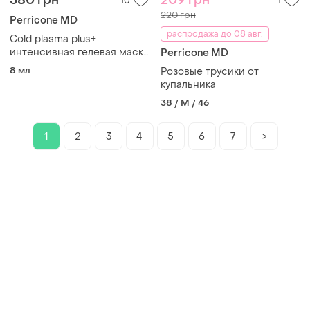
380 грн
209 грн
10
1
220 грн
Perricone MD
распродажа до 08 авг.
Cold plasma plus+
интенсивная гелевая маска
Perricone MD
новинка
8 мл
Розовые трусики от
купальника
38 / M / 46
1
2
3
4
5
6
7
>