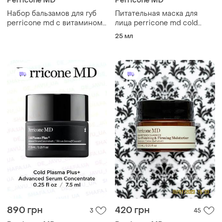
Perricone MD
Perricone MD
Набор бальзамов для губ
Питательная маска для
perricone md с витамином
лица perricone md cold
Е
plasma plus+ concentrated
25 мл
treatment sheet masks
890 грн
420 грн
3
45