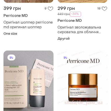
399 грн
299 грн
9
19
-34%
449 грн
Perricone MD
Perricone MD
Оригінал шоппер perricone
md оригинал шоппер
Оригінал зволожувальна
сироватка для обличчя
One size
perricone md high potency
Другой
hyaluronic intensive
hydrating serum оригинал
увлажняющая сыровата