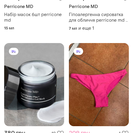
Perricone MD
Perricone MD
Набір масок 6шт perricone
Гіпоалергенна сироватка
md
для обличчя perricone md 2
по 7.5ml
15 мл
и еще
1
7 мл