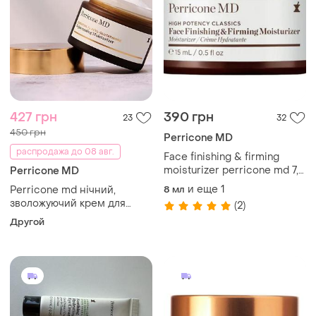
427 грн
390 грн
23
32
450 грн
Perricone MD
распродажа до 08 авг.
Face finishing & firming
moisturizer perricone md 7,5
Perricone MD
та 15 ml
и еще
1
Perricone md нічний,
8 мл
зволожуючий крем для
(2)
обличчя з ацил-глутатіоном
Другой
7,5 мл