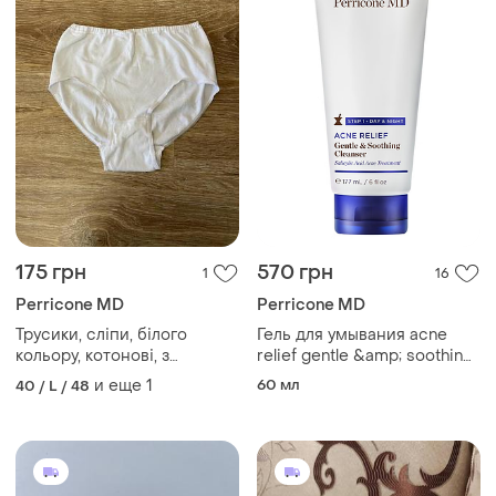
175 грн
570 грн
1
16
Perricone MD
Perricone MD
Трусики, сліпи, білого
Гель для умывания acne
кольору, котонові, з
relief gentle &amp; soothing
cleanser 59 мл
високою, талією👌
и еще
1
60 мл
40 / L / 48