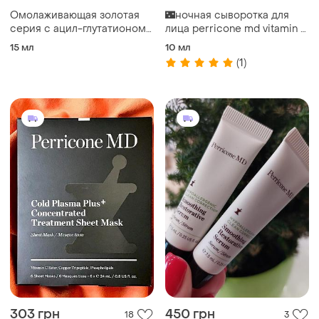
Омолаживающая золотая
🌃ночная сыворотка для
серия с ацил-глутатионом!
лица perricone md vitamin c
perricone md
ester 15%, 10 мл, больше -
15 мл
10 мл
дешевле!
(1)
303 грн
450 грн
18
3