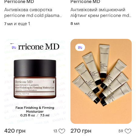
Perricone MD
Perricone MD
Антивікова сиворотка
Антивіковий зміцнюючий
perricone md cold plasma
ліфтинг крем perricone md
plus+ advanced serum
face finishing & firming
и еще
1
8 мл
7 мл
concentrate 7,5 ml
moisturizer 7.5 мл
420 грн
270 грн
13
59