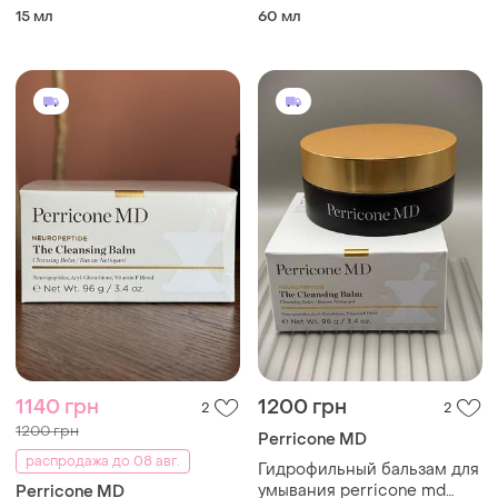
classics face finishing &
perricone md high potency
15 мл
60 мл
firming moisturiser 15 ml
classics nutritive cleanser
59 ml
1140 грн
1200 грн
2
2
1200 грн
Perricone MD
распродажа до 08 авг.
Гидрофильный бальзам для
умывания perricone md
Perricone MD