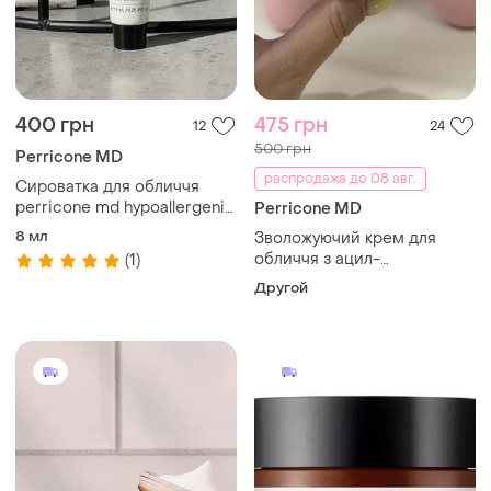
400 грн
475 грн
12
24
500 грн
Perricone MD
распродажа до 08 авг.
Сироватка для обличчя
perricone md hypoallergenic
Perricone MD
clean correction smoothing
8 мл
Зволожуючий крем для
restorative serum 7.5мл
обличчя з ацил-
(1)
глутатионом perricone md
Другой
essential fx acyl-glutathione
rejuvenating moisturizer