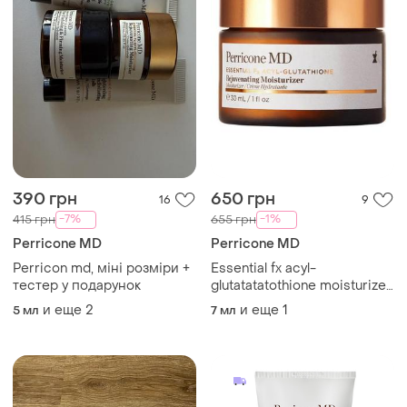
390 грн
650 грн
16
9
-7%
-1%
415 грн
655 грн
Perricone MD
Perricone MD
Perricon md, міні розміри +
Essential fx acyl-
тестер у подарунок
glutatatatothione moisturizer
увлажняющий
и еще
2
и еще
1
5 мл
7 мл
омолаживающий крем
против морщин