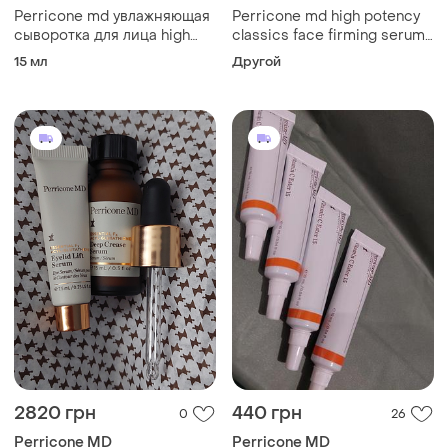
Perricone md увлажняющая
Perricone md high potency
сыворотка для лица high
classics face firming serum
potency hyaluronic intensive
- 7.5 мл
15 мл
Другой
hydrating serum
2820 грн
440 грн
0
26
Perricone MD
Perricone MD