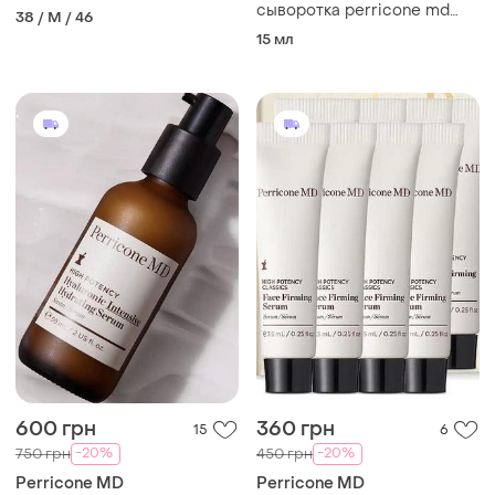
сыворотка perricone md
38 / M / 46
high potency growth factor
15 мл
firming &amp; lifting serum
600 грн
360 грн
15
6
-20%
-20%
750 грн
450 грн
Perricone MD
Perricone MD