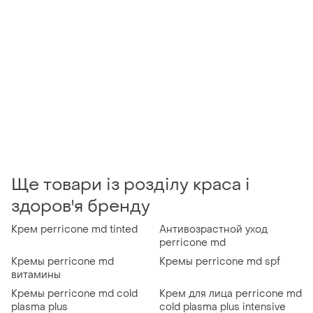
Ще товари із розділу краса і
здоров'я бренду
Крем perricone md tinted
Антивозрастной уход
perricone md
Кремы perricone md
Кремы perricone md spf
витамины
Кремы perricone md cold
Крем для лица perricone md
plasma plus
cold plasma plus intensive