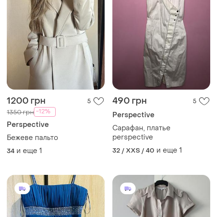
1200 грн
490 грн
5
5
-12%
1350 грн
Perspective
Perspective
Сарафан, платье
perspective
Бежеве пальто
и еще
1
и еще
1
32 / XXS / 40
34