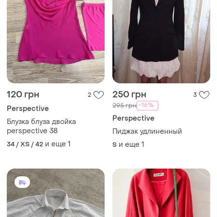
120 грн
250 грн
2
3
-16%
295 грн
Perspective
Perspective
Блузка блуза двойка
perspective 38
Пиджак удлиненный
и еще
1
34 / XS / 42
и еще
1
S