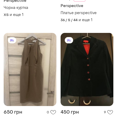
Perspective
Perspective
Чорна куртка
Платье perspective
и еще
1
ХS
и еще
1
36 / S / 44
650 грн
450 грн
0
9