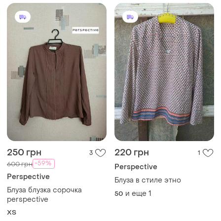
250 грн
220 грн
3
1
-59%
600 грн
Perspective
Perspective
Блуза в стиле этно
Блуза блузка сорочка
и еще
1
50
perspective
ХS