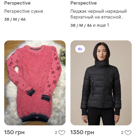
Perspective
Perspective
Perspective сукня
Пиджак черный нарядный
бархатный на атласной
38 / M / 46
подкладке е
и еще
1
38 / M / 46
150 грн
1350 грн
2
2