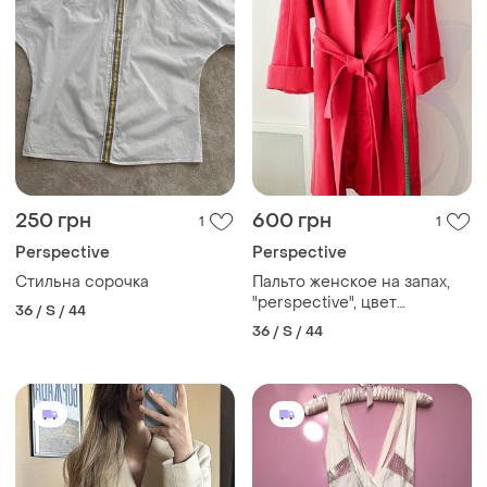
250 грн
600 грн
1
1
Perspective
Perspective
Стильна сорочка
Пальто женское на запах,
"perspective", цвет
36 / S / 44
"закатно-розовый", размер
36 / S / 44
36 (s)