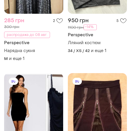
285 грн
950 грн
2
5
300 грн
-14%
1100 грн
Perspective
распродажа до 08 авг.
Perspective
Лляний костюм
Нарядна сукня
и еще
1
34 / XS / 42
и еще
1
M