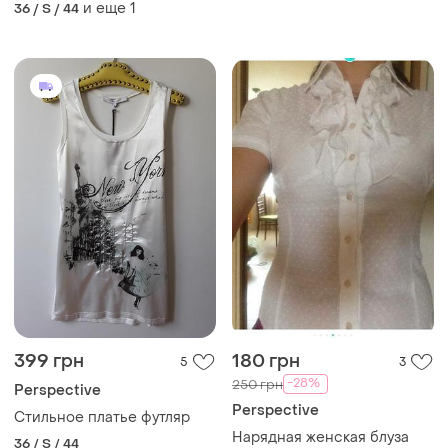
и еще
1
36 / S / 44
399 грн
180 грн
5
3
-28%
250 грн
Perspective
Perspective
Стильное платье футляр
Нарядная женская блуза
36 / S / 44