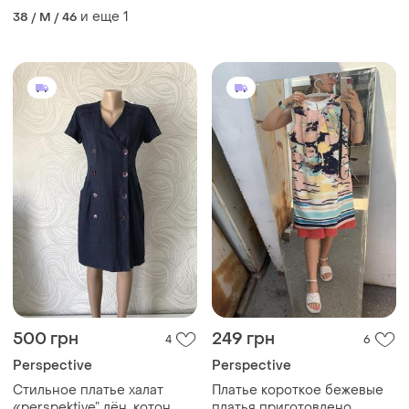
на поясе
и еще
1
38 / M / 46
500 грн
249 грн
4
6
Perspective
Perspective
Стильное платье халат
Платье короткое бежевые
«perspektive” лён, котон
платья приготовлено