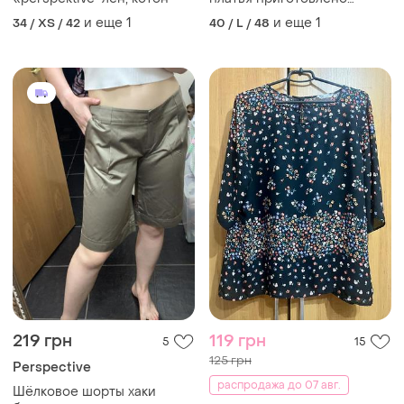
платье классическое
и еще
1
и еще
1
34 / XS / 42
40 / L / 48
платье сарафан розовый
219 грн
119 грн
5
15
125 грн
Perspective
распродажа до 07 авг.
Шёлковое шорты хаки