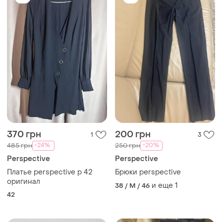
370 грн
200 грн
1
3
-24%
-20%
485 грн
250 грн
Perspective
Perspective
Платье perspective p 42
Брюки perspective
оригинал
и еще
1
38 / M / 46
42