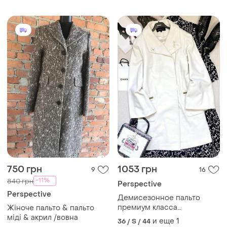
750 грн
1053 грн
9
16
-11%
840 грн
Perspective
Perspective
Демисезонное пальто
премиум класса
Жіноче пальто & пальто
perspective белое
міді & акрил /вовна
и еще
1
36 / S / 44