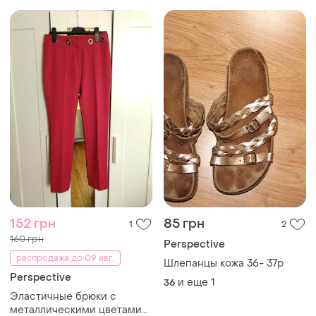
152 грн
85 грн
1
2
160 грн
Perspective
распродажа до 09 авг.
Шлепанцы кожа 36- 37р
Perspective
и еще
1
36
Эластичные брюки с
металлическими цветами