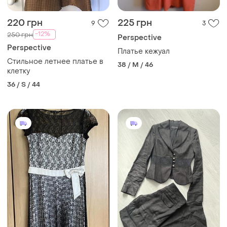
220 грн
225 грн
9
3
-12%
250 грн
Perspective
Perspective
Платье кежуал
Стильное летнее платье в
38 / M / 46
клетку
36 / S / 44