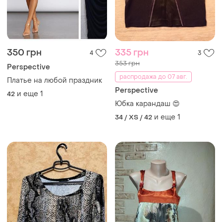
350 грн
335 грн
4
3
353 грн
Perspective
распродажа до 07 авг.
Платье на любой праздник
Perspective
и еще
1
42
Юбка карандаш 😍
и еще
1
34 / XS / 42