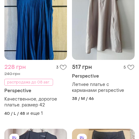
228 грн
517 грн
3
5
240 грн
Perspective
распродажа до 08 авг.
Летнее платье с
карманами perspective
Perspective
38 / M / 46
Качественное, дорогое
платье. размер 42
и еще
1
40 / L / 48