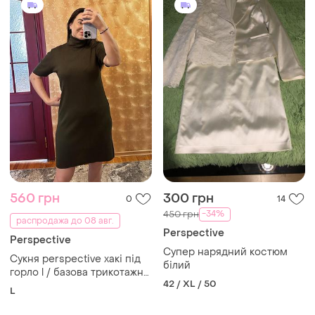
560 грн
300 грн
0
14
-34%
450 грн
распродажа до 08 авг.
Perspective
Perspective
Супер нарядний костюм
Сукня perspective хакі під
білий
горло l / базова трикотажна
42 / XL / 50
сукня
L