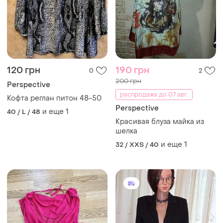
120 грн
190 грн
0
2
200 грн
Perspective
распродажа до 07 авг.
Кофта реглан питон 48-50
Perspective
и еще
1
40 / L / 48
Красивая блуза майка из
шелка
и еще
1
32 / XXS / 40