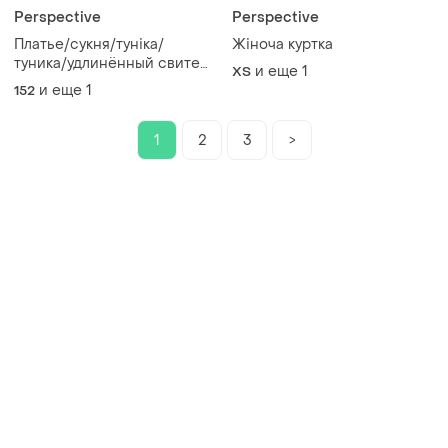
Perspective
Perspective
Платье/сукня/туніка/
Жіноча куртка
туника/удлинённый свитер
и еще
1
ХS
🎀
и еще
1
152
1
2
3
>