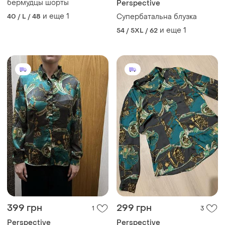
бермудцы шорты
Perspective
и еще
1
40 / L / 48
Супербатальна блузка
и еще
1
54 / 5XL / 62
399 грн
299 грн
1
3
Perspective
Perspective