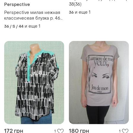
38(36)
Perspective
и еще
1
Perspective милая нежная
36
классичесеая блузка р. 46-
50, пог 54см
и еще
1
36 / S / 44
172 грн
180 грн
1
1