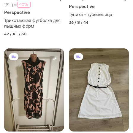
-10%
191 грн
Perspective
Perspective
Туника - туреченица
Трикотажная футболка для
36 / S / 44
пышных форм
42 / XL / 50