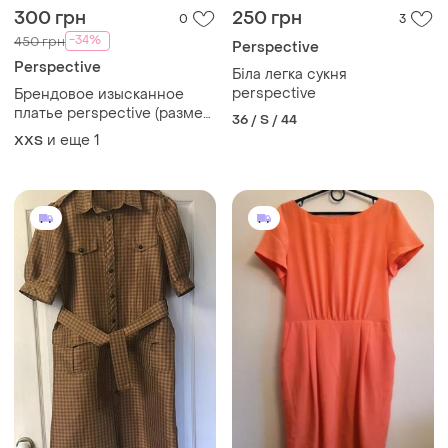
300 грн
250 грн
0
3
-34%
450 грн
Perspective
Perspective
Біла легка сукня
perspective
Брендовое изысканное
платье perspective (размер
36 / S / 44
38 / m)
и еще
1
XХS