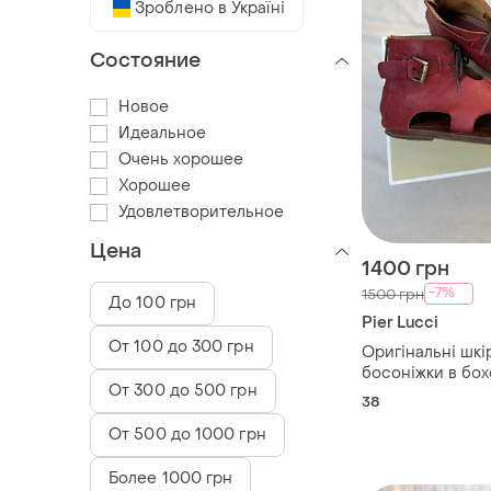
Зроблено в Україні
Состояние
Новое
Идеальное
Очень хорошее
Хорошее
Удовлетворительное
Цена
1400 грн
-7%
1500 грн
До 100 грн
Pier Lucci
От 100 до 300 грн
Оригінальні шкі
босоніжки в бох
От 300 до 500 грн
оригінал
38
От 500 до 1000 грн
Более 1000 грн