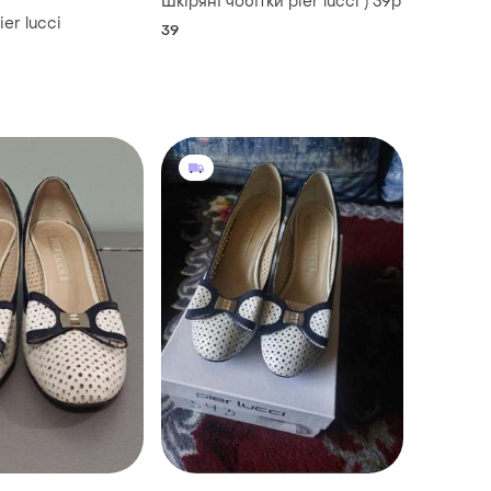
Шкіряні чобітки pier lucci ) 39р
er lucci
39