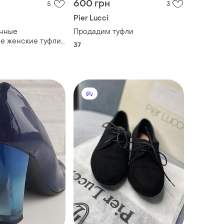
600 грн
5
3
Pier Lucci
анные
Продадим туфли
е женские туфли
37
ом каблуке pier