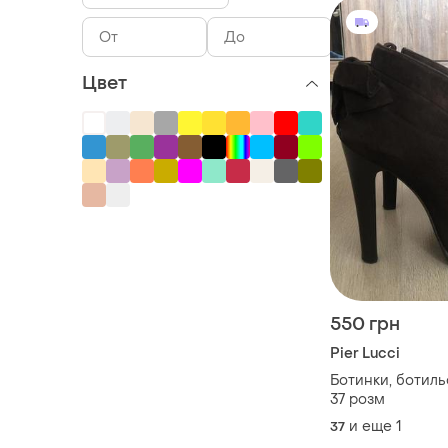
Цвет
550 грн
Pier Lucci
Ботинки, ботильо
37 розм
и еще
1
37