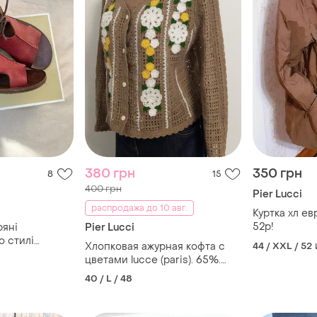
380 грн
350 грн
8
15
400 грн
Pier Lucci
распродажа до 10 авг.
Куртка хл ев
52р!
ряні
Pier Lucci
о стилі
Хлопковая ажурная кофта с
44 / XXL / 52
цветами lucce (paris). 65%.
котон
40 / L / 48