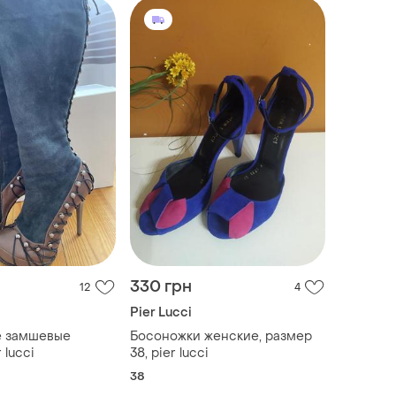
330 грн
12
4
Pier Lucci
е замшевые
Босоножки женские, размер
 lucci
38, pier lucci
38