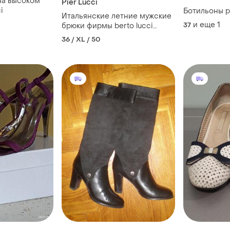
на высоком
Pier Lucci
i
Ботильоны pi
Итальянские летние мужские
и еще
1
37
брюки фирмы berto lucci
milano.
36 / XL / 50