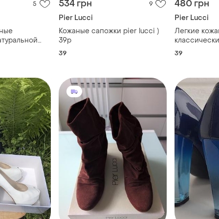
534 грн
480 грн
5
9
Pier Lucci
Pier Lucci
тные
Кожаные сапожки pier lucci )
Легкие кож
атуральной
39р
классически
на устойчив
39
39
lucci