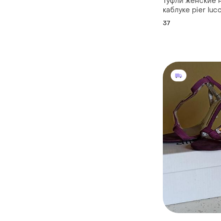
Туфли женские 
каблуке рier lucc
37