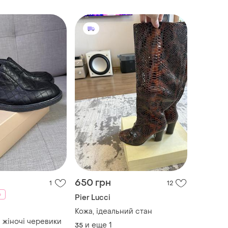
650 грн
1
12
%
Pier Lucci
Кожа, ідеальний стан
 жіночі черевики
и еще
1
35