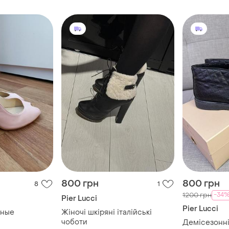
800 грн
800 грн
8
1
-34
1200 грн
Pier Lucci
Pier Lucci
аные
Жіночі шкіряні італійські
чоботи
Демісезонні