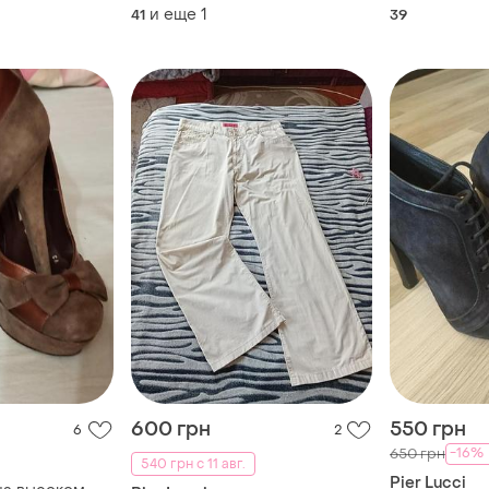
и еще
1
41
39
600 грн
550 грн
6
2
-16%
650 грн
540 грн с 11 авг.
Pier Lucci