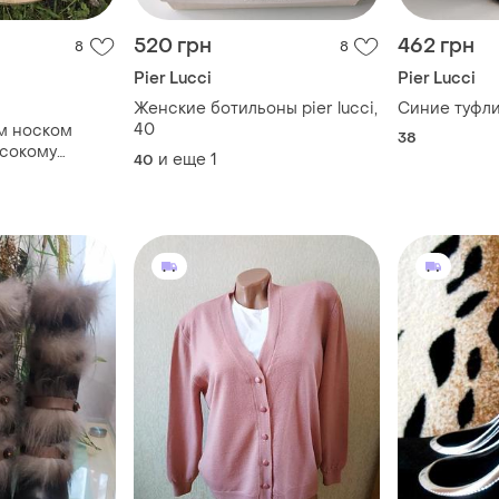
520 грн
462 грн
8
8
Pier Lucci
Pier Lucci
Женские ботильоны pier lucci,
Синие т
40
им носком
38
исокому
и еще
1
40