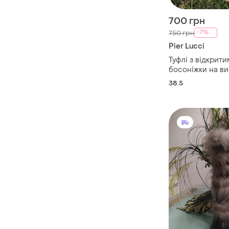
700 грн
-7%
750 грн
Pier Lucci
Туфлі з відкрит
босоніжки на в
каблуці
38.5