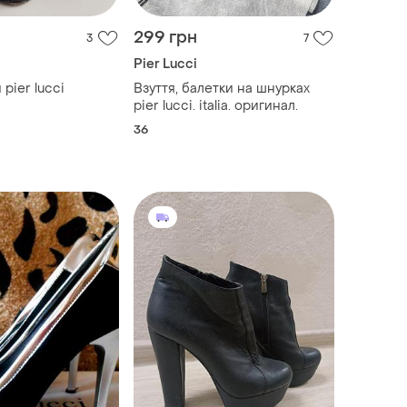
299 грн
3
7
Pier Lucci
уфли pier lucci
Взуття, балетки на шнурках
pier lucci. italia. оригинал.
36