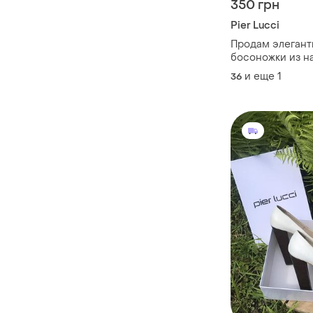
350 грн
Pier Lucci
Продам элеган
босоножки из н
замши
и еще
1
36