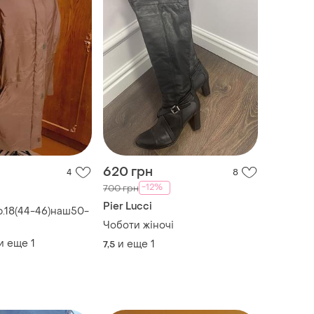
620 грн
4
8
-12%
700 грн
Pier Lucci
р.18(44-46)наш50-
Чоботи жіночі
и еще
1
и еще
1
7,5