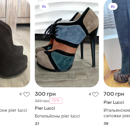
300 грн
700 грн
9
4
-15%
349 грн
Pier Lucci
Pier Lucci
ни pier lucci
Итальянски
сапожки pier
Ботильйоны pier lucci
38
37