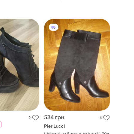
534 грн
2
4
Pier Lucci