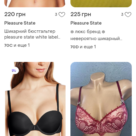
220 грн
225 грн
3
3
Pleasure State
Pleasure State
Шикарний бюстгальтер
❄️ люкс бренд ❄️
pleasure state white label
невероятно шикарный
70с /75в/
комбинированный
и еще
1
70C
и еще
1
70D
бюстгальтер с пуш ап