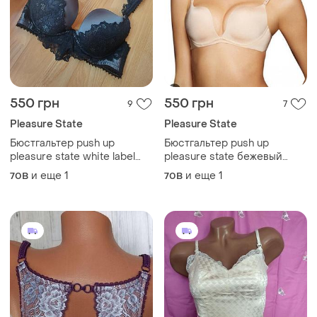
550 грн
550 грн
9
7
Pleasure State
Pleasure State
Бюстгальтер push up
Бюстгальтер push up
pleasure state white label
pleasure state бежевый
серый кружевной бюстик
бюстик бралетт
и еще
1
и еще
1
70B
70B
бралетт балконет