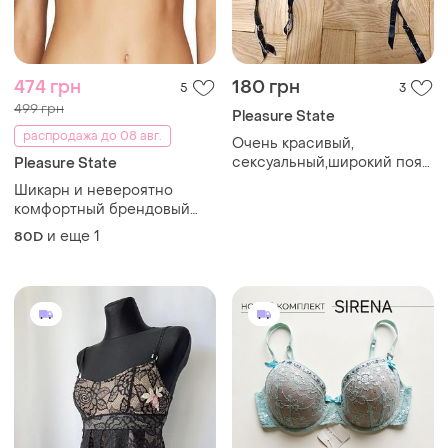
474 грн
180 грн
5
3
499 грн
Pleasure State
распродажа до 08 авг.
Очень красивый,
сексуальный,широкий пояс
Pleasure State
для чулок,чулков l,черно
Шикарн и невероятно
розовый
комфортный брендовый
бюстгалтер выд pleasure
и еще
1
80D
state my fit нежного
пудрового цвета с пуш ап
эффектом