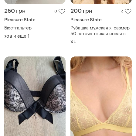
250 грн
200 грн
0
3
Pleasure State
Pleasure State
Бюстгальтер
Рубашка мужская xl размер
50 летняя тонкая новая в
и еще
1
70B
гавайском стиле
XL
натуральная вискоза