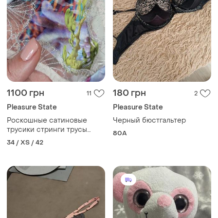
1100 грн
180 грн
11
2
Pleasure State
Pleasure State
Роскошные сатиновые
Черный бюстгальтер
трусики стринги трусы
80A
pleasure state с
34 / XS / 42
кристаллами swarovski и
перламутром