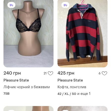
240 грн
425 грн
21
6
Pleasure State
Pleasure State
Ліфчик чорний з бежевим
Кофта, лонгслив
75B
и еще
1
42 / XL / 50