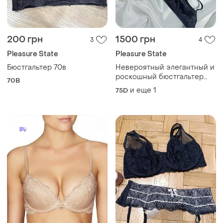
200 грн
1500 грн
3
4
Pleasure State
Pleasure State
Бюстгальтер 70в
Невероятный элегантный и
роскошный бюстгальтер
70B
pleasure state white label
и еще
1
75D