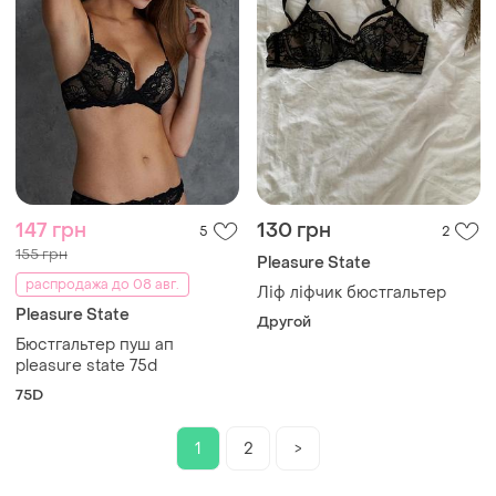
147 грн
130 грн
5
2
155 грн
Pleasure State
распродажа до 08 авг.
Ліф ліфчик бюстгальтер
Pleasure State
Другой
Бюстгальтер пуш ап
pleasure state 75d
75D
1
2
>