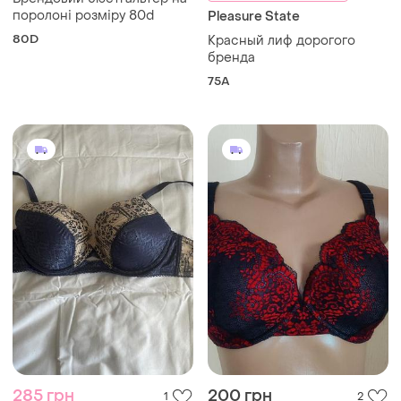
поролоні розміру 80d
Pleasure State
80D
Красный лиф дорогого
бренда
75A
285 грн
200 грн
1
2