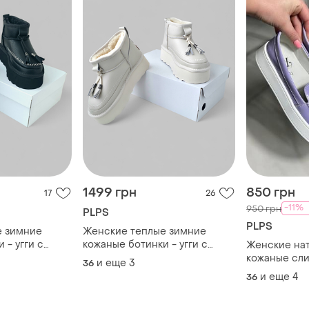
1499 грн
850 грн
17
26
-11%
950 грн
PLPS
PLPS
е зимние
Женские теплые зимние
 - угги с
кожаные ботинки - угги с
Женские на
орме black
мехом на платформе shell
кожаные сл
и еще
3
36
р)
(36р/37р/38р/39р)
и еще
4
36