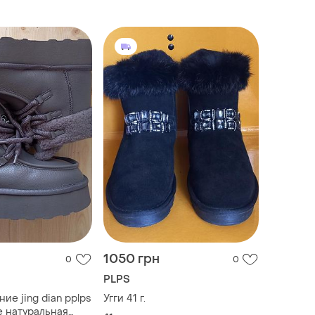
1050 грн
0
0
PLPS
ие jing dian pplps
Угги 41 г.
 натуральная