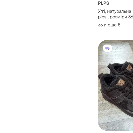
PLPS
Уггі, натуральн
plps , розміри 36
повномврні.
и еще
5
36