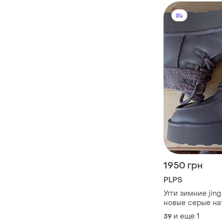
1950 грн
PLPS
Угги зимние jing
новые серые на
кожа и мех р.39.
и еще
1
39
платформе