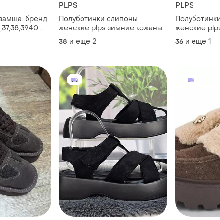
PLPS
PLPS
а замша. бренд
Полуботинки слипоны
Полуботинк
,37,38,39,40.
женские plps зимние кожаные
женские plp
с липучкой черные
коричневые
и еще
2
и еще
1
38
36