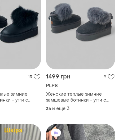
1499 грн
13
9
PLPS
плые зимние
Женские теплые зимние
нки - угги с
замшевые ботинки - угги с
атформе black
мехом на платформе graphite
и еще
3
36
/41р)
(36р/37р/39р/41р)