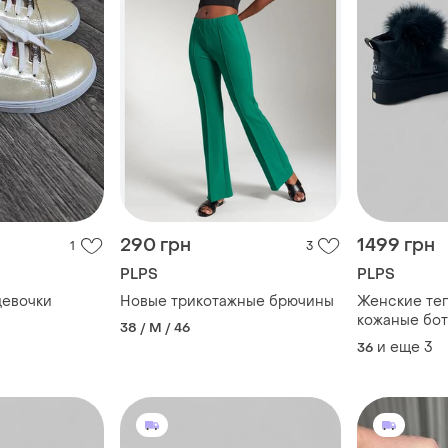
290 грн
1499 грн
1
3
PLPS
PLPS
девочки
Новые трикотажные брючины
Женские те
кожаные боти
38 / M / 46
мехом на пл
и еще
3
36
(36р/37р/38р