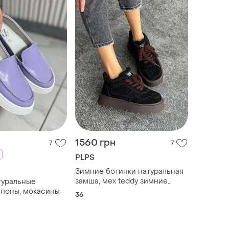
1560 грн
7
7
PLPS
Зимние ботинки натуральная
замша, мех teddy зимние
туральные
ботинки черные 36р код
ипоны, мокасины
36
26540