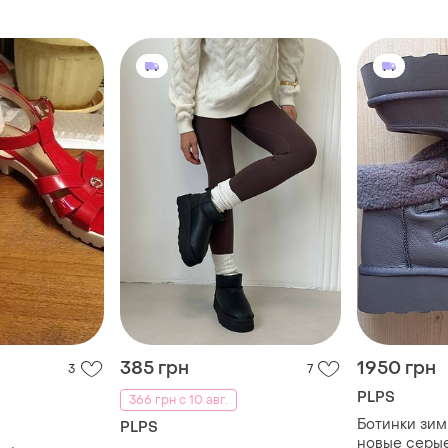
385 грн
1950 грн
3
7
PLPS
366 грн с 10 авг.
Ботинки зимн
PLPS
новые серые