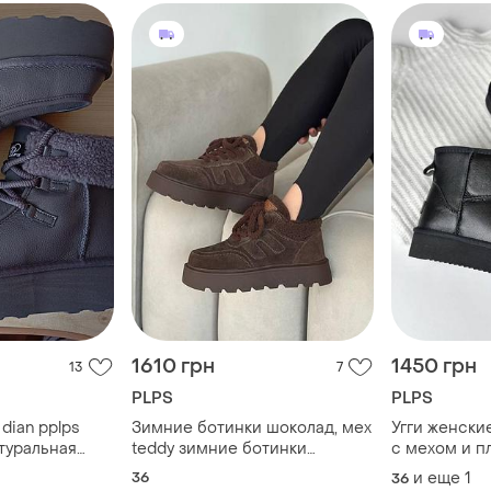
1610 грн
1450 грн
13
7
PLPS
PLPS
 dian pplps
Зимние ботинки шоколад, мех
Угги женски
туральная
teddy зимние ботинки
с мехом и п
41 на
шоколад 36р - 23,5 см код
ботинки
36
и еще
1
36
1340