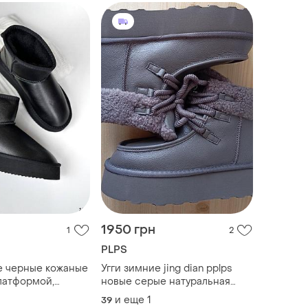
1950 грн
1
2
PLPS
е черные кожаные
Угги зимние jing dian pplps
латформой,
новые серые натуральная
кожа и мех р.39.41 на
и еще
1
39
платформе