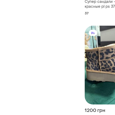
Супер сандали 
красные pl ps 37
без поврежден
37
1200 грн