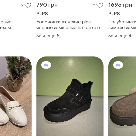
790 грн
1695 грн
3
2
PLPS
PLPS
шевые
Босоножки женские plps
Полуботинки
мехом
черные замшевые на танкетке
зимние зам
8514
коричневые
и еще
5
и еще
4
36
36