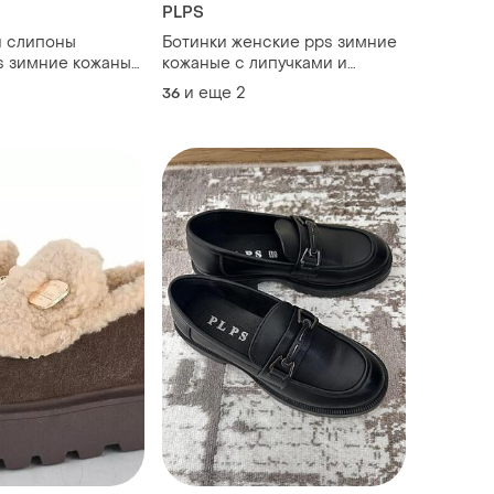
PLPS
и слипоны
Ботинки женские pps зимние
s зимние кожаные
кожаные с липучками и
молнией коричневые
и еще
2
36