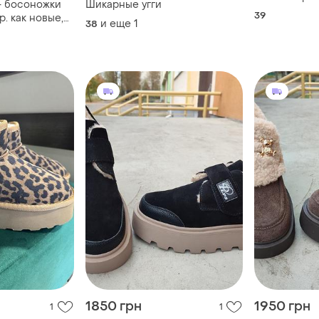
- босоножки
Шикарные угги
кожа и мех р
39
р. как новые,
и еще
1
38
ий
1850 грн
1950 грн
1
1