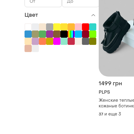
Цвет
1499 грн
PLPS
Женские теплы
кожаные ботинки
мехом на платф
и еще
3
37
(37р/38р/40р/41