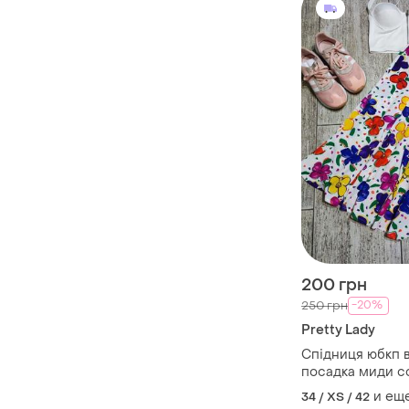
200 грн
-20%
250 грн
Pretty Lady
Спідниця юбкп 
посадка миди с
пышная колокол 
и ещ
34 / XS / 42
струящаяся цве