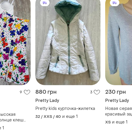
880 грн
230 грн
9
3
Pretty Lady
Pretty Lady
Pretty kids курточка-жилетка
Новая серая
красивый за
высокая
и еще
1
32 / XXS / 40
олнце клеш
и еще
1
ХS
а силуэт годе
е
1
точный принт