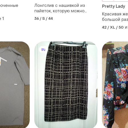
роченные
Лонгслив с нашивкой из
Pretty Lady
пайеток, которую можно
Красивая же
изменить с серебристого на
е
1
36 / S / 44
большой раз
черный
блузочка
и
42 / XL / 50