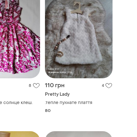
110 грн
8
4
Pretty Lady
е солнце клеш.
.тепле пухнате плаття
80