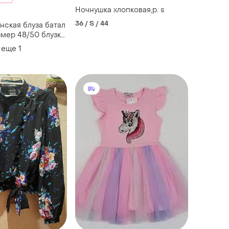
Ночнушка хлопковая,р. s
36 / S / 44
нская блуза батал
мер 48/50 блузка
 еще
1