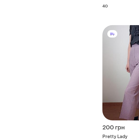
каблуке винтаж
40
200 грн
Pretty Lady