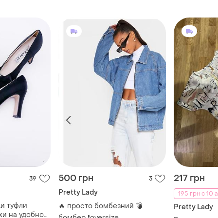
500 грн
217 грн
39
3
Pretty Lady
195 грн с 10 а
и туфли
🔥 просто бомбезний 💣
Pretty Lady
ки на удобном
бомбер ❗oversize