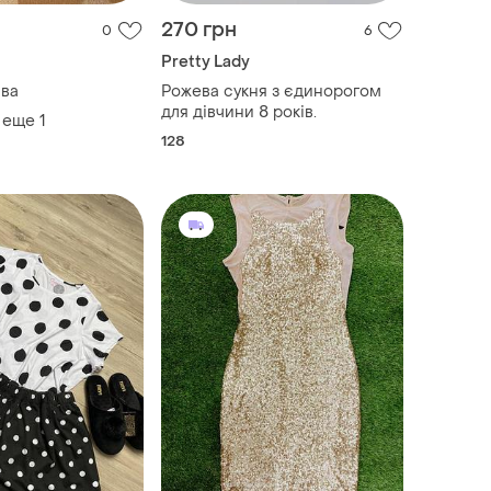
270 грн
0
6
Pretty Lady
ива
Рожева сукня з єдинорогом
для дівчини 8 років.
 еще
1
128