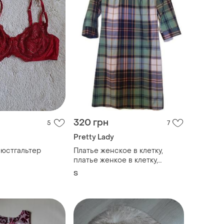
320 грн
5
7
Pretty Lady
юстгальтер
Платье женское в клетку,
платье женкое в клетку,
платье деловой стиль
S