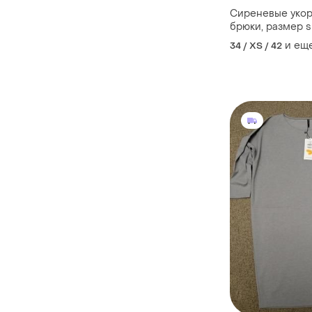
Сиреневые уко
брюки, размер s
и ещ
34 / XS / 42