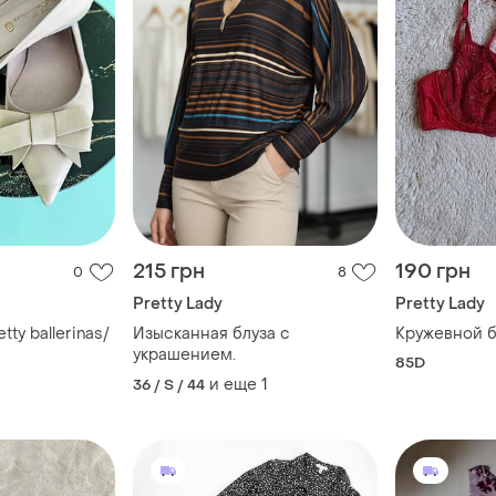
215 грн
190 грн
0
8
Pretty Lady
Pretty Lady
tty ballerinas/
Изысканная блуза с
Кружевной б
украшением.
85D
и еще
1
36 / S / 44