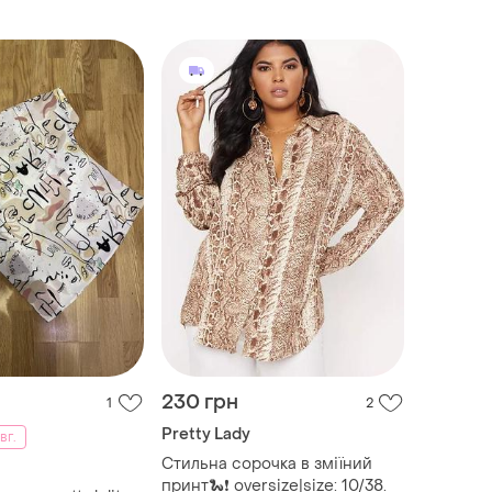
230 грн
1
2
Pretty Lady
вг.
Стильна сорочка в зміїний
принт🐍❗ oversize|size: 10/38.