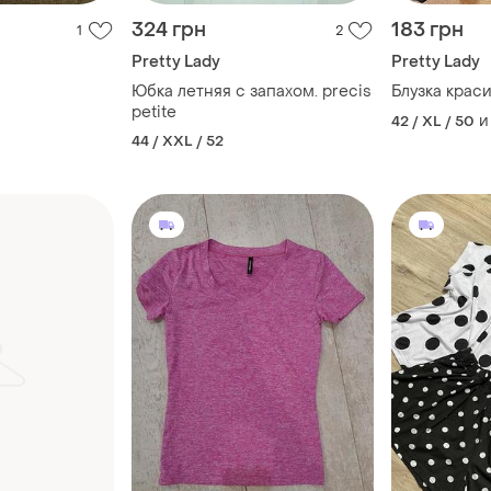
324 грн
183 грн
1
2
Pretty Lady
Pretty Lady
Юбка летняя с запахом. precis
Блузка крас
petite
и
42 / XL / 50
44 / XXL / 52