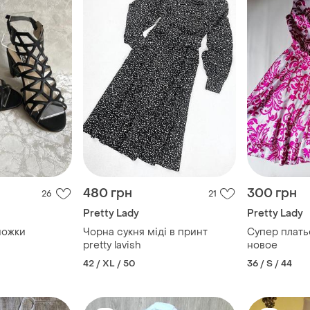
480 грн
300 грн
26
21
Pretty Lady
Pretty Lady
ножки
Чорна сукня міді в принт
Супер плать
pretty lavish
новое
42 / XL / 50
36 / S / 44