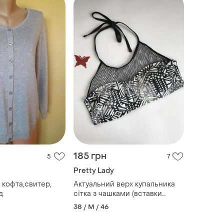
185 грн
5
7
Pretty Lady
 кофта,свитер,
Актуальний верх купальника
д
сітка з чашками (вставки
виймаються) ❤️ сток
38 / M / 46