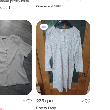
ана pretty lolita
и еще
1
One size
 еще
1
233 грн
2
2
Pretty Lady
вг.