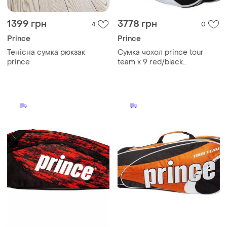
1399 грн
3778 грн
4
0
Prince
Prince
Тенісна сумка рюкзак
Сумка чохол prince tour
prince
team x 9 red/black
(оригінал)