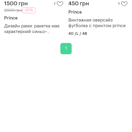
1500 грн
450 грн
1
1
-25%
2000 грн
Prince
Prince
Винтажная оверсайз
футболка с принтом prince
Дизайн рами: ракетка має
характерний синьо-
40 /L / 48
фіолетовий (navy/royal blue)
колір металевого відтінку з
фірмовою подвійною
1
вилкою (double bridge)