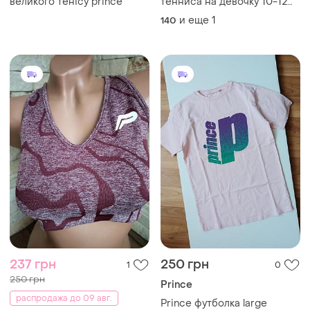
великого тенісу prince
тенниса на девочку 10-12
лет
и еще
1
140
237 грн
250 грн
1
0
250 грн
Prince
распродажа до 09 авг.
Prince футболка large