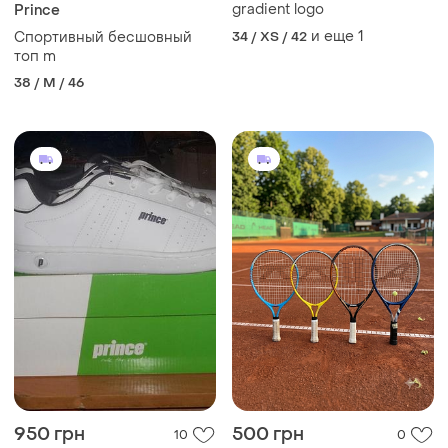
gradient logo
Prince
и еще
1
Спортивный бесшовный
34 / XS / 42
топ m
38 / M / 46
950 грн
500 грн
10
0