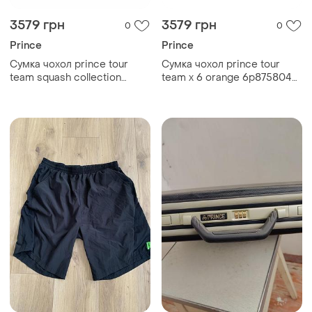
3579 грн
3579 грн
0
0
Prince
Prince
Сумка чохол prince tour
Сумка чохол prince tour
team squash collection
team x 6 orange 6p875804st
black/red 6p885017
(оригінал)
(оригінал)