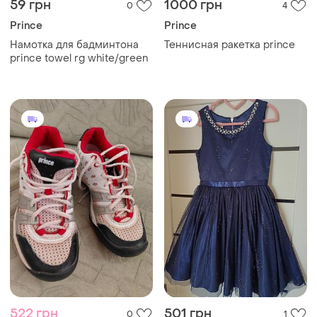
59 грн
1000 грн
0
4
Prince
Prince
Намотка для бадминтона
Теннисная ракетка prince
prince towel rg white/green
522 грн
501 грн
0
1