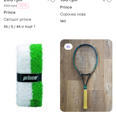
-20%
250 грн
Prince
Prince
Сорочка нова
Світшот prince
140
и еще
1
36 / S / 44