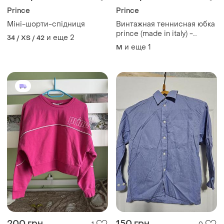
Prince
Prince
Міні-шорти-спідниця
Винтажная теннисная юбка
prince (made in italy) -
и еще
2
34 / XS / 42
плиссе, белая
и еще
1
M
200 грн
150 грн
1
0