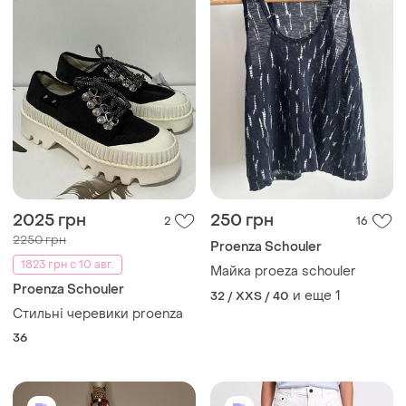
2025 грн
250 грн
2
16
2250 грн
Proenza Schouler
1823 грн с 10 авг.
Майка proeza schouler
Proenza Schouler
и еще
1
32 / XXS / 40
Стильні черевики proenza
36