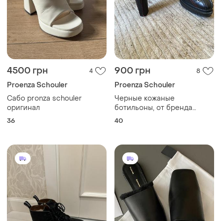
4500 грн
900 грн
4
8
Proenza Schouler
Proenza Schouler
Сабо pronza schouler
Черные кожаные
оригинал
ботильоны, от бренда
proenza schouler.
36
40