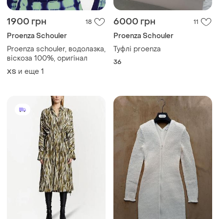
1900 грн
6000 грн
18
11
Proenza Schouler
Proenza Schouler
Proenza schouler, водолазка,
Туфлі proenza
віскоза 100%, оригінал
36
и еще
1
ХS