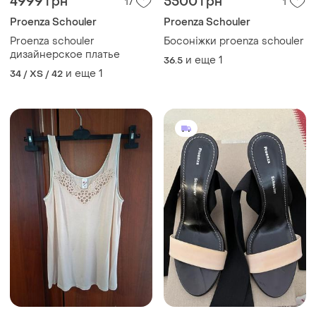
4999 грн
5500 грн
17
1
Proenza Schouler
Proenza Schouler
Proenza schouler
Босоніжки proenza schouler
дизайнерское платье
и еще
1
36.5
и еще
1
34 / XS / 42