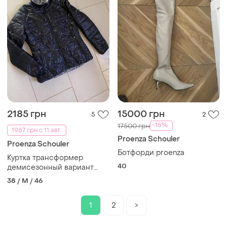
2185 грн
15000 грн
5
2
-15%
17500 грн
1967 грн с 11 авг.
Proenza Schouler
Proenza Schouler
Ботфорди proenza
Куртка трансформер
40
демисезонный вариант
размер м
38 / M / 46
1
2
>