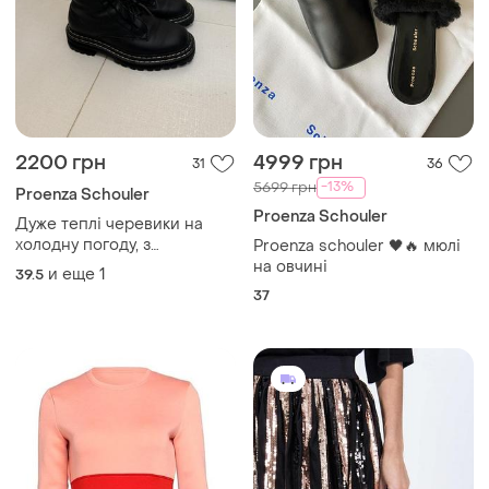
2200 грн
4999 грн
31
36
-13%
5699 грн
Proenza Schouler
Proenza Schouler
Дуже теплі черевики на
холодну погоду, з
Proenza schouler 🖤🔥 мюлі
утепленням, на платформі.
на овчині
и еще
1
39.5
37