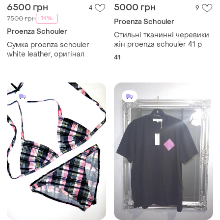
6500 грн
5000 грн
4
9
-14%
7500 грн
Proenza Schouler
Proenza Schouler
Стильні тканинні черевики
жін proenza schouler 41 р
Сумка proenza schouler
white leather, оригінал
41