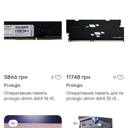
5866 грн
11748 грн
0
0
Prologix
Prologix
Оперативная память
Оперативная память для пк
prologix dimm ddr4 16 гб
prologix dimm ddr4 32 гб
3200 мгц cl22 черная
(2×16 гб) 3200 мгц cl16
(pro16gb3200d4)
черная (pro32gb3200b4k)