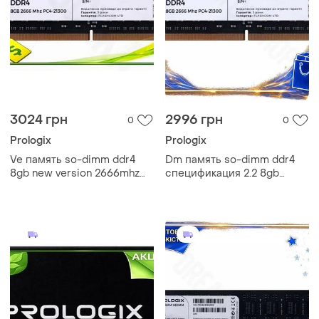
3024 грн
2996 грн
0
0
Prologix
Prologix
Ve память so-dimm ddr4
Dm память so-dimm ddr4
8gb new version 2666mhz
спецификация 2.2 8gb
prologix для ноутбука
2666mhz prologix для
оперативная память для пк
ноутбука оперативная
n6w_ver
память для пк spe|lz