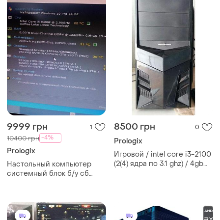
9999 грн
8500 грн
1
0
-4%
10400 грн
Prologix
Prologix
Игровой / intel core i3-2100
(2(4) ядра по 3.1 ghz) / 4gb
Настольный компьютер
ddr3 / 250gb hdd / geforce
системный блок б/у сб
gt 1030 2gb gddr5 /
prologix e113 intel core i5-
материнская плата dell
9400f/ram 8gb/hdd 1tb/hdd
500gb/nvidia geforce gtx
750 ti