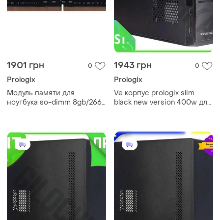
1901 грн
1943 грн
0
0
Prologix
Prologix
Модуль памяти для
Ve корпус prologix slim
ноутбука so-dimm 8gb/2666
black new version 400w для
ddr4 prologix
пк micro atx mini itx
(pro8gb2666d4s)
компактный блок питания
стиль n6w_ver