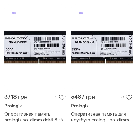
3718 грн
5487 грн
0
0
Prologix
Prologix
Оперативная память
Оперативная память для
prologix so-dimm ddr4 8 гб
ноутбука prologix so-dimm
3200 мгц cl22 черная
ddr4 16 гб 2666 мгц cl19
(pro8gb3200d4s)
черная (pro16gb2666d4s)