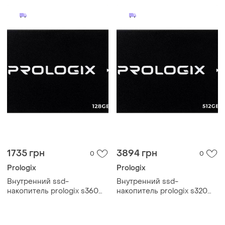
1735 грн
3894 грн
0
0
Prologix
Prologix
Внутренний ssd-
Внутренний ssd-
накопитель prologix s360
накопитель prologix s320
128 гб 2.5" sata iii 3d tlc nand
120 гб 2.5" sata iii 3d tlc nand
(pro128gs360)
(pro120gs320)