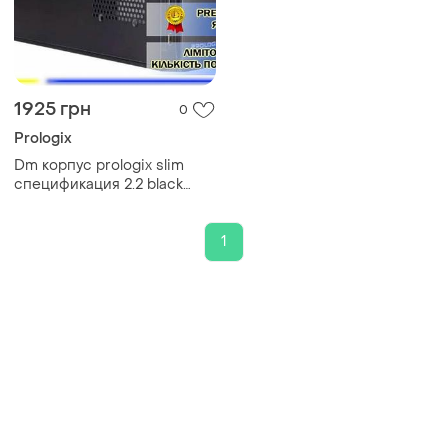
1925 грн
0
Prologix
Dm корпус prologix slim
спецификация 2.2 black
400w для пк micro atx mini
itx компактный блок
питания spe|lz
1