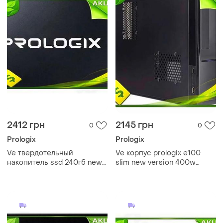
2412 грн
2145 грн
0
0
Prologix
Prologix
Ve твердотельный
Ve корпус prologix e100
накопитель ssd 240гб new
slim new version 400w
version prologix sata3 2.5
черный компактный корпус
дюйма быстрый накопитель
для пк micro atx mini itx sff
для пк и n6w_ver
n6w_ver