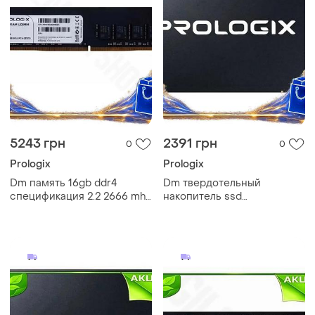
5243 грн
2391 грн
0
0
Prologix
Prologix
Dm память 16gb ddr4
Dm твердотельный
спецификация 2.2 2666 mhz
накопитель ssd
prologix для настольного пк
спецификация 2.2 240гб
оперативная память без
prologix sata3 2.5 дюйма
радиа spe|lz
быстрый накопитель для
spe|lz