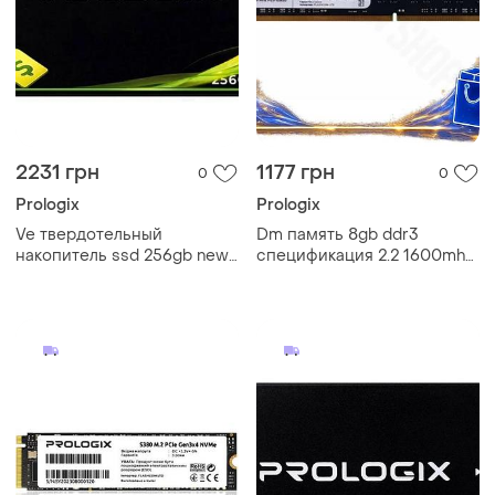
2231 грн
1177 грн
0
0
Prologix
Prologix
Ve твердотельный
Dm память 8gb ddr3
накопитель ssd 256gb new
спецификация 2.2 1600mhz
version prologix sata3 для пк
prologix для настольного пк
и ноутбука скорость 530
оперативная память без
510 мб n6w_ver
радиато spe|lz