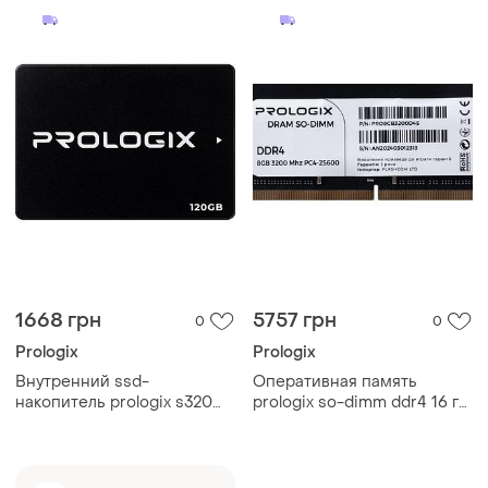
1668 грн
5757 грн
0
0
Prologix
Prologix
Внутренний ssd-
Оперативная память
накопитель prologix s320
prologix so-dimm ddr4 16 гб
120 гб 2.5" sata iii 3d tlc nand
3200 мгц cl22 черная
(pro120gs320)
(pro16gb3200d4s)