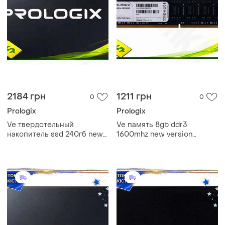
2184 грн
1211 грн
0
0
Prologix
Prologix
Ve твердотельный
Ve память 8gb ddr3
накопитель ssd 240гб new
1600mhz new version
version prologix s320 sata3
prologix для настольного пк
2.5 дюйма быстрый
оперативная память без
накопитель для n6w_ver
радиатора n6w_ver