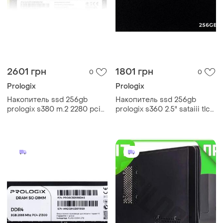
2601 грн
1801 грн
0
0
Prologix
Prologix
Накопитель ssd 256gb
Накопитель ssd 256gb
prologix s380 m.2 2280 pcie
prologix s360 2.5" sataiii tlc
3.0 x4 nvme tlc
(pro256gs360)
(pro256gs380)