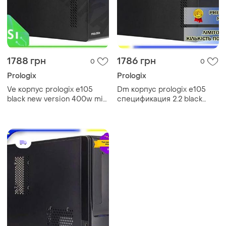
1788 грн
1786 грн
0
0
Prologix
Prologix
Ve корпус prologix e105
Dm корпус prologix e105
black new version 400w mini
спецификация 2.2 black
tower для пк micro atx mini
400w mini tower для пк
itx черный с вентиляци
micro atx mini itx черный с
n6w_ver
вент spe|lz