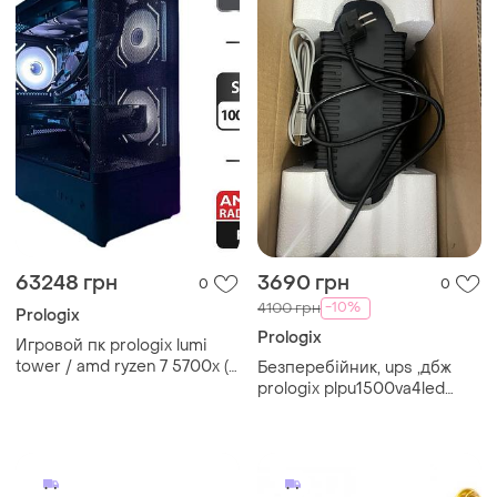
63248 грн
3690 грн
0
0
-10%
4100 грн
Prologix
Prologix
Игровой пк prologix lumi
tower / amd ryzen 7 5700x (8
Безперебійник, ups ,дбж
(16) ядер по 3.4 - 4.6 ghz) /
prologix plpu1500va4led
32 gb ddr4 / 1000 gb ssd /
(900w) – на гарантії, повний
amd radeon rx 6900
комплект