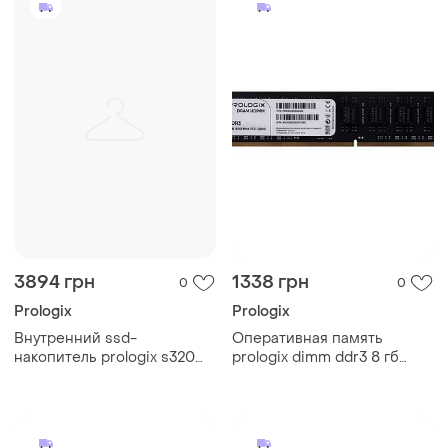
3894 грн
1338 грн
0
0
Prologix
Prologix
Внутренний ssd-
Оперативная память
накопитель prologix s320
prologix dimm ddr3 8 гб
480 гб 2.5" sata iii 3d tlc
1600 мгц cl11 черная
nand (pro480gs320)
(pro8gb1600d3)