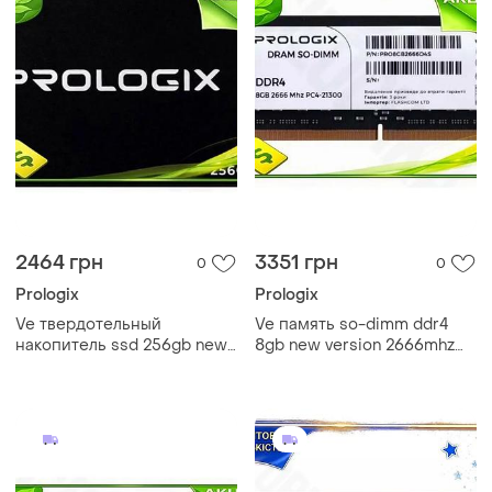
2464 грн
3351 грн
0
0
Prologix
Prologix
Ve твердотельный
Ve память so-dimm ddr4
накопитель ssd 256gb new
8gb new version 2666mhz
version prologix s360 sata3
prologix оперативная
2.5 дюйма
память для ноутбука модуль
высокоскоростной диск
памяти n6w_ver
n6w_ver