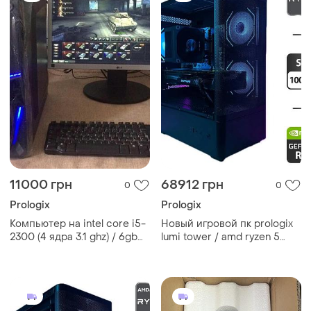
11000 грн
68912 грн
0
0
Prologix
Prologix
Компьютер на intel core i5-
Новый игровой пк prologix
2300 (4 ядра 3.1 ghz) / 6gb
lumi tower / amd ryzen 5
ddr3 / 500gb hdd / geforce
7500f (6 (12) ядер по 3.7 -
gt 1030 2gb gddr5 +
5.0 ghz) / 32 gb ddr5 / 1000
монитор / 22" / 1680x1050
gb ssd / nvidia