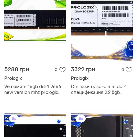
5288 грн
3322 грн
0
0
Prologix
Prologix
Ve память 16gb ddr4 2666
Dm память so-dimm ddr4
new version mhz prologix
спецификация 2.2 8gb
для настольного пк
2666mhz prologix
оперативная память без
оперативная память для
радиатора n6w_ver
ноутбука модуль па spe|lz