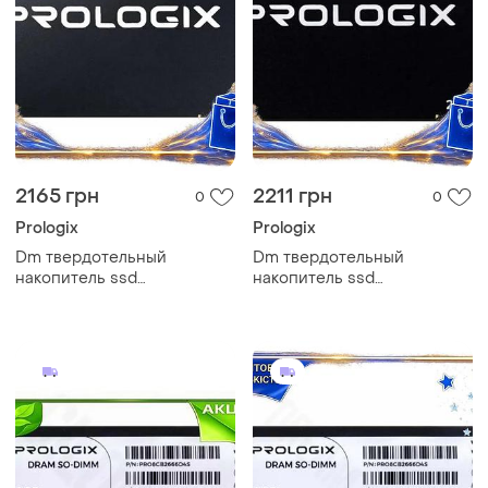
2165 грн
2211 грн
0
0
Prologix
Prologix
Dm твердотельный
Dm твердотельный
накопитель ssd
накопитель ssd
спецификация 2.2 240gb
спецификация 2.2 256gb
prologix sata3 2.5" tlc
prologix s360 sata3 2.5
быстрый накопитель для
дюйма для пк скоростной
spe|lz
spe|lz