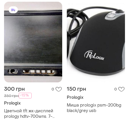
300 грн
150 грн
0
0
-15%
350 грн
Prologix
Prologix
Миша prologix psm-200bg
black/grey usb
Цветной tft жк-дисплей
prology hdtv-700wns. 7-
дюймов.