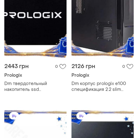
2443 грн
2126 грн
0
0
Prologix
Prologix
Dm твердотельный
Dm корпус prologix e100
накопитель ssd
спецификация 2.2 slim
спецификация 2.2 256gb
400w черный компактный
prologix s360 sata3 2.5
корпус для пк micro atx mini
дюйма высокоскоростной
itx spe|lz
spe|lz