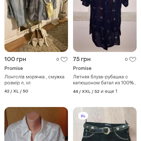
100 грн
75 грн
0
0
Promise
Promise
Лонгслів морячка , смужка
Летняя блуза-рубашка с
розмір л, хл
капюшоном батал из 100%
вискозы
42 / XL / 50
и еще
1
44 / XXL / 52