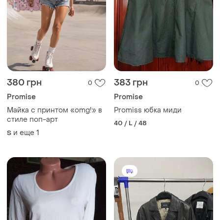
380 грн
383 грн
0
0
Promise
Promise
Майка с принтом «omg!» в
Promiss юбка миди
стиле поп-арт
40 / L / 48
и еще
1
S