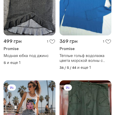
499 грн
369 грн
1
1
Promise
Promise
Модная юбка под джинс
Тёплые гольф водолазка
цвета морской волны с
и еще
1
S
высокой горловиной,s-l,
и еще
1
36 / S / 44
promise.