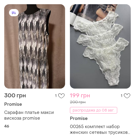
300 грн
199 грн
1
1
200 грн
Promise
распродажа до 08 авг.
Сарафан платье макси
вискоза promise
Promise
46
00265 комплект набор
женских сетевых трусиков