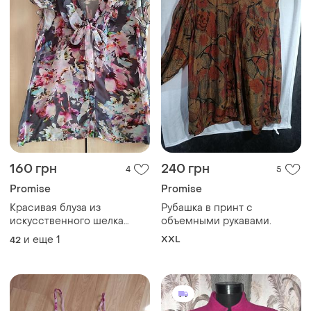
160 грн
240 грн
4
5
Promise
Promise
Красивая блуза из
Рубашка в принт с
искусственного шелка
объемными рукавами.
promis
и еще
1
XXL
42