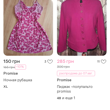
150 грн
285 грн
3
11
300 грн
-10%
165 грн
Promise
распродажа до 07 авг.
Ночная рубашка
Promise
XL
Пиджак -полупальто
promiss
и еще
1
48