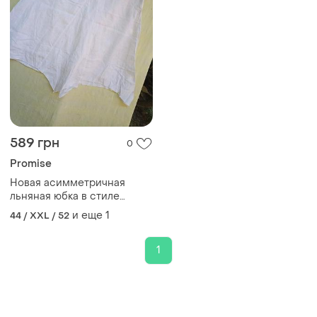
589 грн
0
Promise
Новая асимметричная
льняная юбка в стиле
бохо.52-54разм.promise.
и еще
1
44 / XXL / 52
1