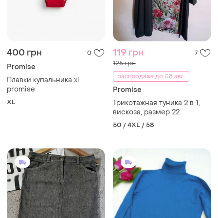
400 грн
119 грн
0
7
125 грн
Promise
распродажа до 08 авг.
Плавки купальника xl
promise
Promise
XL
Трикотажная туника 2 в 1,
вискоза, размер 22
50 / 4XL / 58