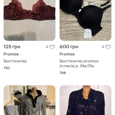
125 грн
600 грн
0
0
Promise
Promise
Бюстгальтер
Бюстгальтер promise
(іспанія) р. 34в/75в
75C
75B