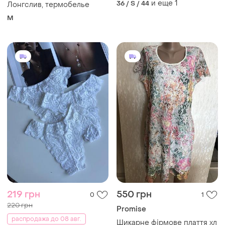
и еще
1
36 / S / 44
Лонгслив, термобелье
M
219 грн
550 грн
0
1
220 грн
Promise
распродажа до 08 авг.
Шикарне фірмове плаття хл