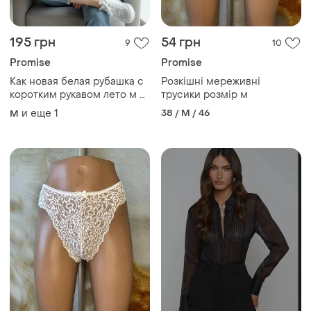
195 грн
54 грн
9
10
Promise
Promise
Как новая белая рубашка с
Розкішні мереживні
коротким рукавом лето м л l
трусики розмір м
38-40 10-12 46-48 біла
и еще
1
38 / M / 46
M
белая класична офісна
ділова льон натуральна
лльяная лняная лняна лен
лён