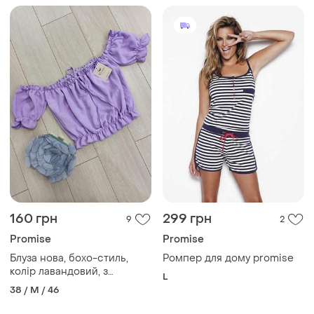
160 грн
299 грн
9
2
Promise
Promise
Блуза нова, бохо-стиль,
Ромпер для дому promise
колір лавандовий, з
L
відкритими плечима,
38 / M / 46
promise fashion