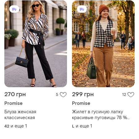
270 грн
299 грн
5
12
Promise
Promise
Блуза женская
Жилет в гусиную лапку
классическая
красивые пуговицы 78 %
шерсть размер xl
и еще
1
и еще
1
42
L