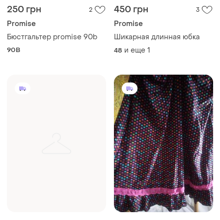
250 грн
450 грн
2
3
Promise
Promise
Бюстгальтер promise 90b
Шикарная длинная юбка
90B
и еще
1
48