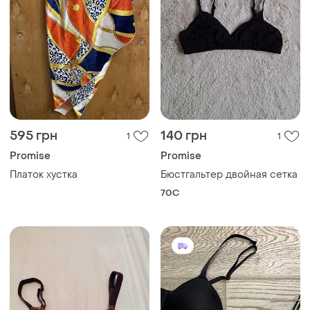
595 грн
140 грн
1
1
Promise
Promise
Платок хустка
Бюстгальтер двойная сетка
70C