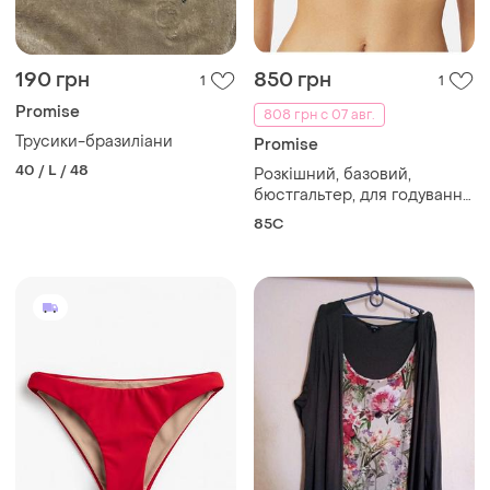
190 грн
850 грн
1
1
Promise
808 грн с 07 авг.
Трусики-бразиліани
Promise
40 / L / 48
Розкішний, базовий,
бюстгальтер, для годування,
в білому кольорі, від
85C
дорогого бренду: promise