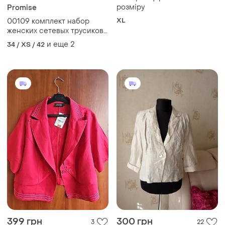
розміру
Promise
XL
00109 комплект набор
женских сетевых трусиков
бразильян
и еще
2
34 / XS / 42
399 грн
300 грн
3
22