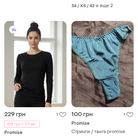
бразильян
и еще
2
34 / XS / 42
229 грн
100 грн
1
1
Promise
218 грн с 07 авг.
Стринги / танга promise
Promise