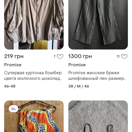
219 грн
1300 грн
7
11
Promise
Promise
Супервая курточка бомбер
Promise женские брюки
цвета молочного шоколада
шлифованный лен размер
🤎
м
46-48
38 / M / 46