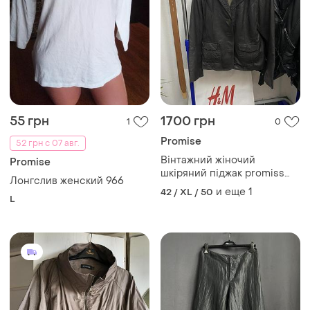
55 грн
1700 грн
1
0
Promise
52 грн с 07 авг.
Вінтажний жіночий
Promise
шкіряний піджак promiss
Лонгслив женский 966
куртка жакет ретро
и еще
1
42 / XL / 50
L
натуральна кожа 1.3