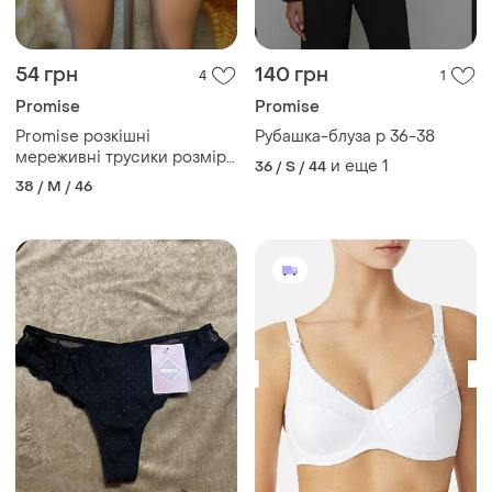
54 грн
140 грн
4
1
Promise
Promise
Promise розкішні
Рубашка-блуза р 36-38
мереживні трусики розмір
и еще
1
36 / S / 44
м
38 / M / 46