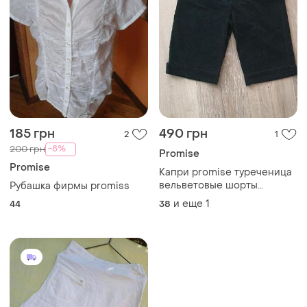
185 грн
490 грн
2
1
-8%
200 грн
Promise
Promise
Капри promise туреченица
вельветовые шорты
Рубашка фирмы promiss
бриджи
и еще
1
44
38