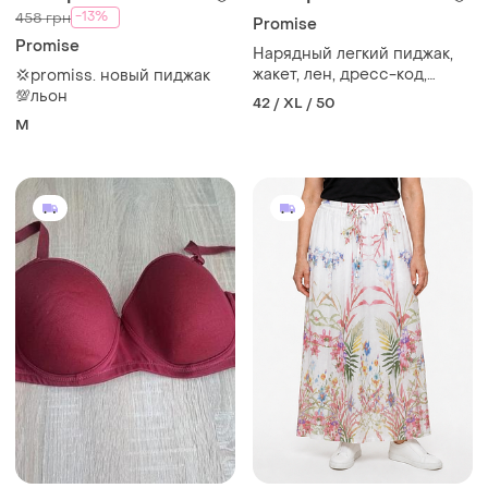
-13%
458 грн
Promise
Promise
Нарядный легкий пиджак,
жакет, лен, дресс-код,
💢promiss. новый пиджак
офис, promise
💯льон
42 / XL / 50
M