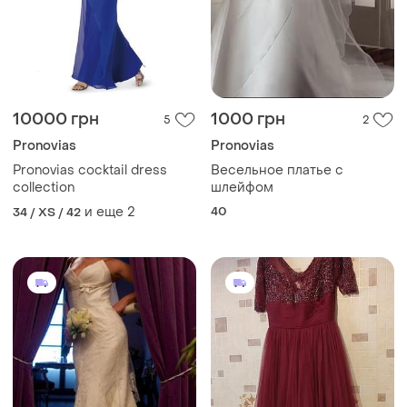
10000 грн
1000 грн
5
2
Pronovias
Pronovias
Pronovias cocktail dress
Весельное платье с
collection
шлейфом
и еще
2
40
34 / XS / 42