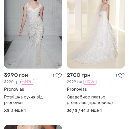
3990 грн
2700 грн
1
1
-34%
-10%
5990 грн
2999 грн
Pronovias
Pronovias
Розкішна сукня від
Свадебное платье
pronovias
pronovias (проновиас),
оригинал! в идеальном
и еще
1
и еще
1
ХS
36 / S / 44
состоянии