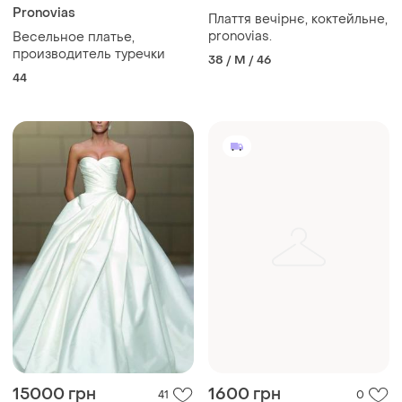
Pronovias
Плаття вечірнє, коктейльне,
pronovias.
Весельное платье,
производитель туречки
38 / M / 46
44
15000 грн
1600 грн
41
0