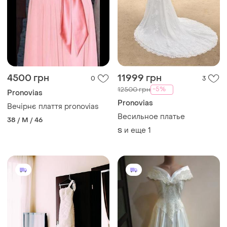
4500 грн
11999 грн
0
3
-5%
12500 грн
Pronovias
Pronovias
Вечірнє плаття pronovias
Весильное платье
38 / M / 46
и еще
1
S