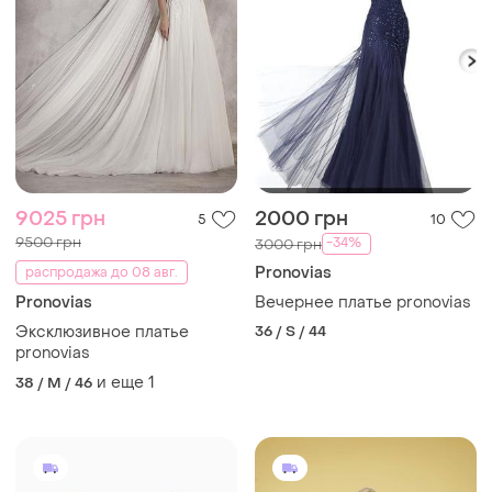
9025 грн
2000 грн
5
10
9500 грн
-34%
3000 грн
Pronovias
распродажа до 08 авг.
Pronovias
Вечернее платье pronovias
Эксклюзивное платье
36 / S / 44
pronovias
и еще
1
38 / M / 46