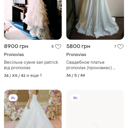
8900 грн
5800 грн
8
7
Pronovias
Pronovias
Весільна сукня san patrick
Свадебное платье
від pronovias
pronovias (проновиас) ,
испания
и еще
1
36 / S / 44
34 / XS / 42