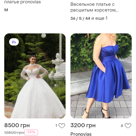
платье pronovias
Весельное платье с
M
расшитым корсетом,
свадебное платье
и еще
1
36 / S / 44
8500 грн
3200 грн
1
6
-34%
12800 грн
Pronovias