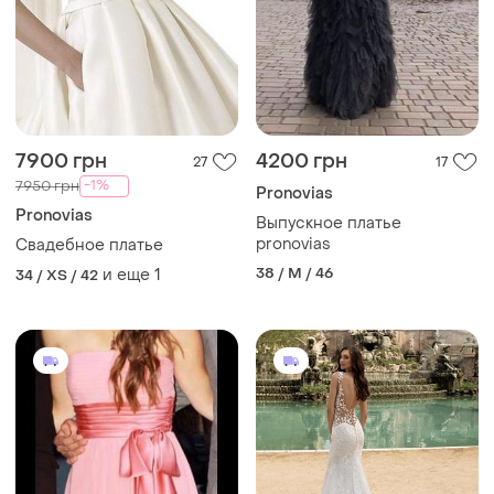
7900 грн
4200 грн
27
17
-1%
7950 грн
Pronovias
Pronovias
Выпускное платье
pronovias
Свадебное платье
38 / M / 46
и еще
1
34 / XS / 42