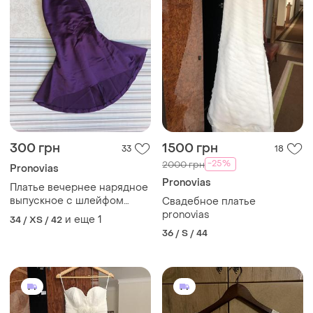
300 грн
1500 грн
33
18
-25%
2000 грн
Pronovias
Pronovias
Платье вечернее нарядное
выпускное с шлейфом
Свадебное платье
pronovias
pronovias
и еще
1
34 / XS / 42
36 / S / 44