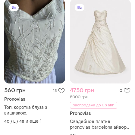
560 грн
4750 грн
13
0
5000 грн
Pronovias
распродажа до 08 авг.
Топ, коротка блуза з
вишивкою.
Pronovias
и еще
1
40 / L / 48
Свадебное платье
pronovias barcelona айвори
со шлейфом размер 40 xs s