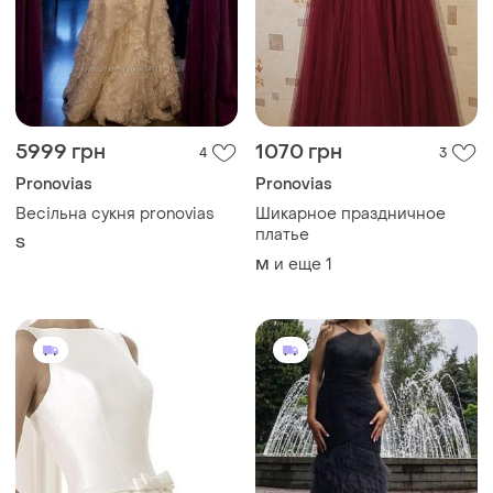
5999 грн
1070 грн
4
3
Pronovias
Pronovias
Весільна сукня pronovias
Шикарное праздничное
платье
S
и еще
1
M