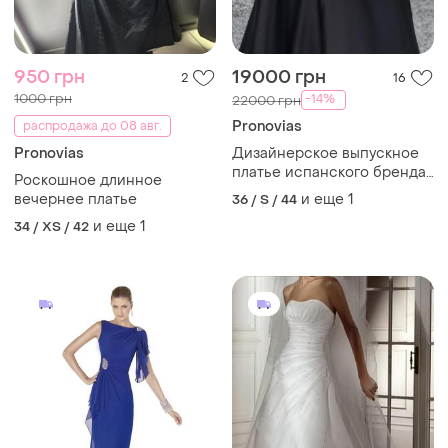
950 грн
19000 грн
2
16
1000 грн
-14%
22000 грн
Pronovias
распродажа до 08 авг.
Pronovias
Дизайнерское выпускное
платье испанского бренда
Роскошное длинное
pronovias
вечернее платье
и еще
1
36 / S / 44
и еще
1
34 / XS / 42