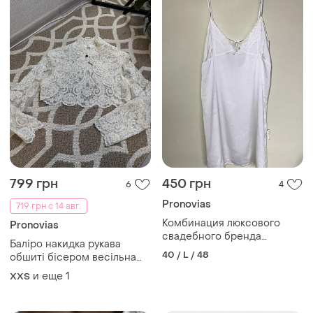
799 грн
450 грн
6
4
Pronovias
719 грн с 14 авг.
Комбинация люксового
Pronovias
свадебного бренда
Баліро накидка рукава
pronovias р. l ночная
40 / L / 48
обшиті бісером весільна
рубашка свадебная белая
напидка
и еще
1
XХS