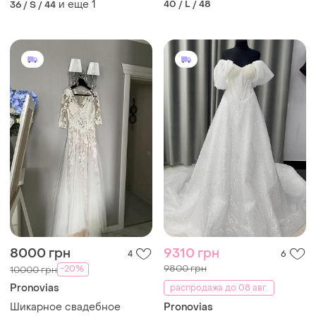
и еще
1
40 / L / 48
36 / S / 44
8000 грн
9310 грн
4
6
9800 грн
-20%
10000 грн
Pronovias
распродажа до 08 авг.
Шикарное свадебное
Pronovias