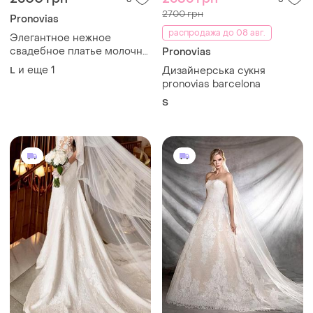
2700 грн
Pronovias
распродажа до 08 авг.
Элегантное нежное
свадебное платье молочно
Pronovias
цвета от испанского
и еще
1
L
Дизайнерська сукня
бренда pronovias
pronovias barcelona
S