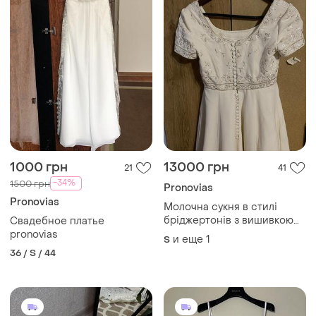
1000 грн
13000 грн
21
41
-34%
1500 грн
Pronovias
Pronovias
Молочна сукня в стилі
бріджертонів з вишивкою
Свадебное платье
на ґудзиках весільна бальна
pronovias
и еще
1
S
для театру кіно
36 / S / 44