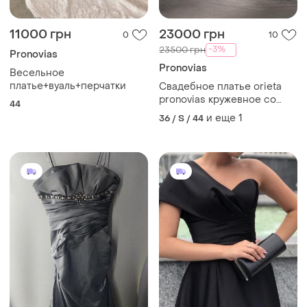
11000 грн
23000 грн
0
10
-3%
23500 грн
Pronovias
Pronovias
Весельное
платье+вуаль+перчатки
Свадебное платье orieta
pronovias кружевное со
44
шлейфом
и еще
1
36 / S / 44