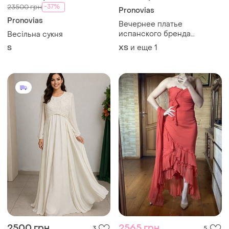
-37%
23500 грн
Pronovias
Pronovias
Вечернее платье
испанского бренда
Весільна сукня
pronovias barcelona р. xs/s.
и еще
1
S
ХS
2500 грн
2565 грн
3
5