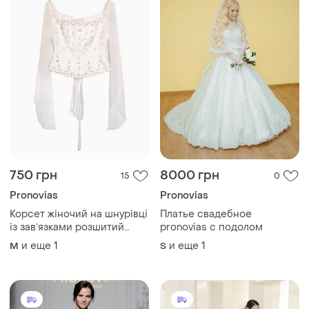
750 грн
8000 грн
15
0
Pronovias
Pronovias
Корсет жіночий на шнурівці
Платье свадебное
із завʼязками розшитий
pronovias с подолом
бісером з кльош рукавами
и еще
1
и еще
1
M
S
pronovias m l кремовий