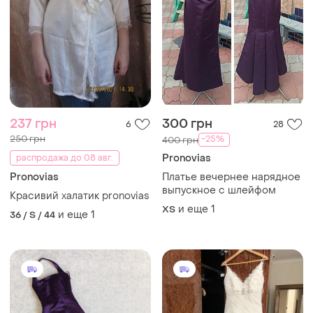
237 грн
300 грн
6
28
250 грн
-25%
400 грн
Pronovias
распродажа до 08 авг.
Pronovias
Платье вечернее нарядное
выпускное с шлейфом
Красивий халатик pronovias
и еще
1
ХS
и еще
1
36 / S / 44