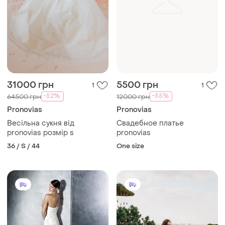
31000 грн
5500 грн
1
1
-52%
-55%
64500 грн
12000 грн
Pronovias
Pronovias
Весільна сукня від
Свадебное платье
pronovias розмір s
pronovias
36 / S / 44
One size