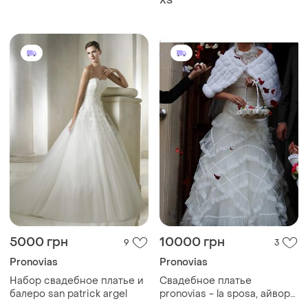
ХS
5000 грн
10000 грн
9
3
Pronovias
Pronovias
Набор свадебное платье и
Свадебное платье
балеро san patrick argel
pronovias - la sposa, айвори,
рост 172-180 см