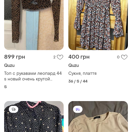
899 грн
400 грн
2
0
Quzu
Quzu
Топ с рукавами леопард 44
Сукня, плаття
s новый очень крутой
36 / S / 44
сексуальный
S