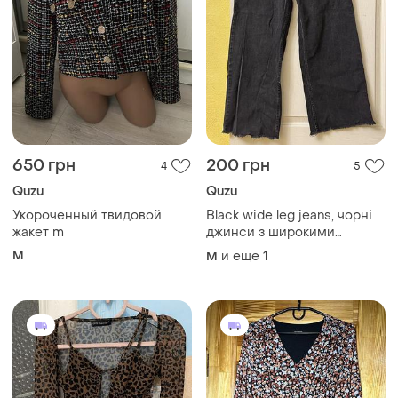
650 грн
200 грн
4
5
Quzu
Quzu
Укороченный твидовой
Black wide leg jeans, чорні
жакет m
джинси з широкими
штанинами і
M
и еще
1
M
необробленим краєм