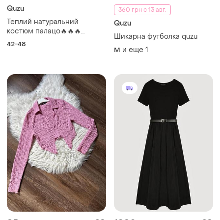
Quzu
360 грн с 13 авг.
Теплий натуральний
Quzu
костюм палацо🔥🔥🔥
Шикарна футболка quzu
туреччина
42-48
и еще
1
M