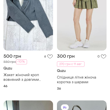
500 грн
300 грн
6
0
-10%
550 грн
270 грн с 11 авг.
Quzu
Quzu
Жакет жіночий кроп
Спідниця літня жіноча
вовняний з довгими
коротка з шарами
рукавами
46
36