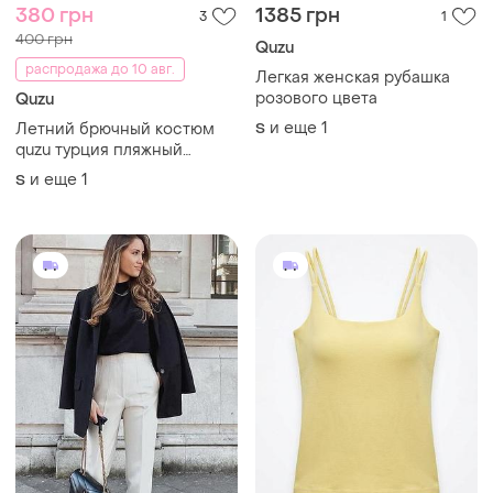
380 грн
1385 грн
3
1
400 грн
Quzu
распродажа до 10 авг.
Легкая женская рубашка
розового цвета
Quzu
и еще
1
Летний брючный костюм
S
quzu турция пляжный
костюм топ брюки палаццо
и еще
1
S
вискоза