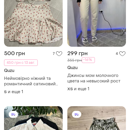
500 грн
299 грн
7
4
-16%
355 грн
450 грн с 13 авг.
Quzu
Quzu
Джинсы мом молочного
Неймовірно ніжний та
цвета на невысокий рост
романтичний сатиновий
и еще
1
XS
літній костюм-двійка від
и еще
1
S
турецького бренду quzu.
трендовий принт
«полунички».