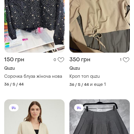
150 грн
350 грн
0
1
Quzu
Quzu
Сорочка блуза жіноча нова
Кроп топ quzu
36 / S / 44
и еще
1
36 / S / 44