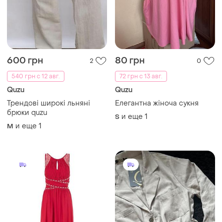
600 грн
80 грн
2
0
540 грн с 12 авг.
72 грн с 13 авг.
Quzu
Quzu
Трендові широкі льняні
Елегантна жіноча сукня
брюки quzu
и еще
1
S
и еще
1
M