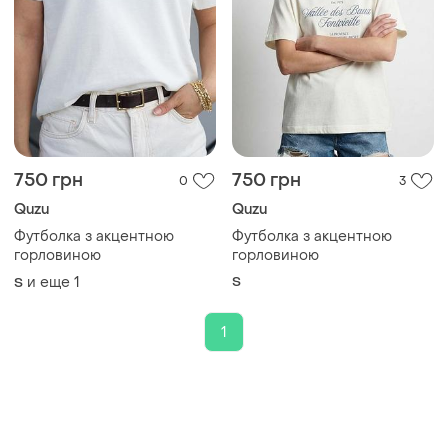
750 грн
750 грн
0
3
Quzu
Quzu
Футболка з акцентною
Футболка з акцентною
горловиною
горловиною
и еще
1
S
S
1