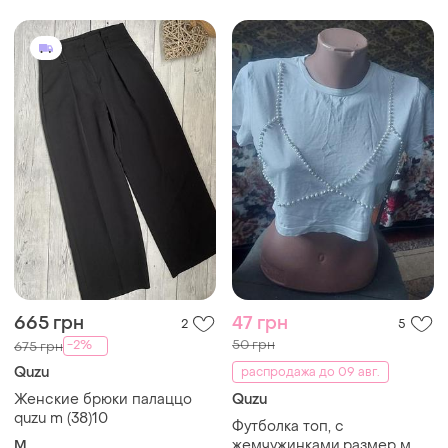
665 грн
47 грн
2
5
50 грн
-2%
675 грн
Quzu
распродажа до 09 авг.
Женские брюки палаццо
Quzu
quzu m (38)10
Футболка топ, с
M
жемчужинками.размер м