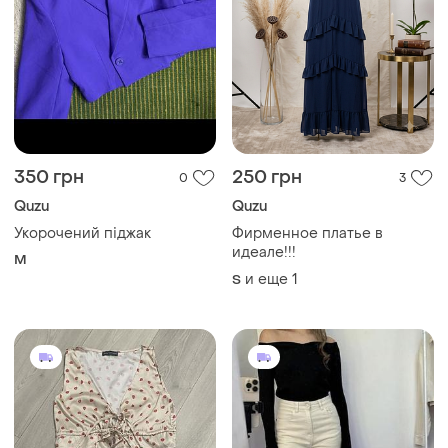
350 грн
250 грн
0
3
Quzu
Quzu
Укорочений піджак
Фирменное платье в
идеале!!!
M
и еще
1
S