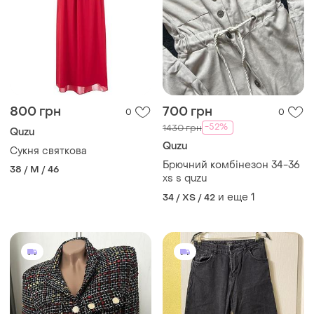
800 грн
700 грн
0
0
-52%
1430 грн
Quzu
Quzu
Сукня святкова
Брючний комбінезон 34-36
38 / M / 46
xs s quzu
и еще
1
34 / XS / 42