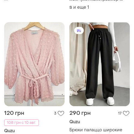
и еще
1
S
120 грн
290 грн
3
17
Quzu
108 грн с 10 авг.
Брюки палаццо широкие
Quzu