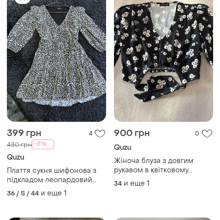
399 грн
900 грн
4
0
-8%
430 грн
Quzu
Quzu
Жіноча блуза з довгим
рукавом в квітковому
Плаття сукня шифонова з
принті на зав‘язці
підкладом леопардовий
и еще
1
34
принт
и еще
1
36 / S / 44