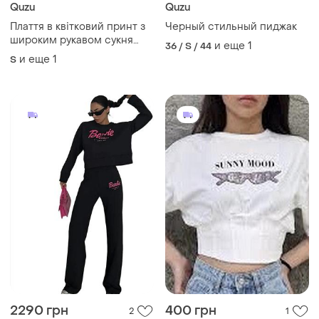
Quzu
Quzu
Плаття в квітковий принт з
Черный стильный пиджак
широким рукавом сукня
и еще
1
36 / S / 44
платье цветочный широким
и еще
1
S
рукавом
2290 грн
400 грн
2
1