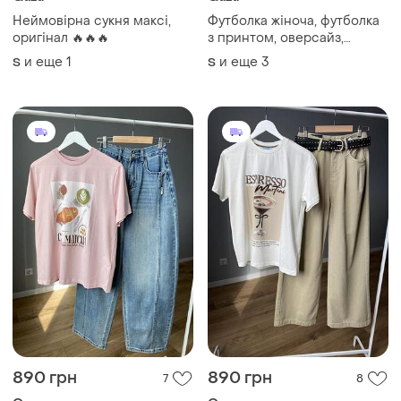
Неймовірна сукня максі,
Футболка жіноча, футболка
оригінал 🔥🔥🔥
з принтом, оверсайз,
молочна футболка
и еще
1
и еще
3
S
S
890 грн
890 грн
7
8