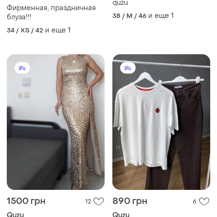
quzu
Фирменная, праздничная
и еще
1
38 / M / 46
блуза!!!
и еще
1
34 / XS / 42
1500 грн
890 грн
12
6
Quzu
Quzu