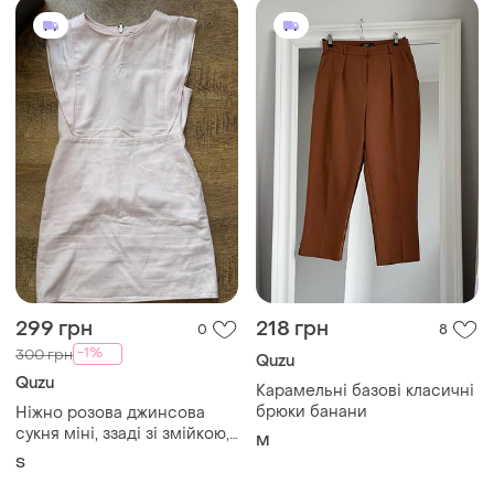
299 грн
218 грн
0
8
-1%
300 грн
Quzu
Quzu
Карамельні базові класичні
брюки банани
Ніжно розова джинсова
сукня міні, ззаді зі змійкою,
M
розмір s (36)
S