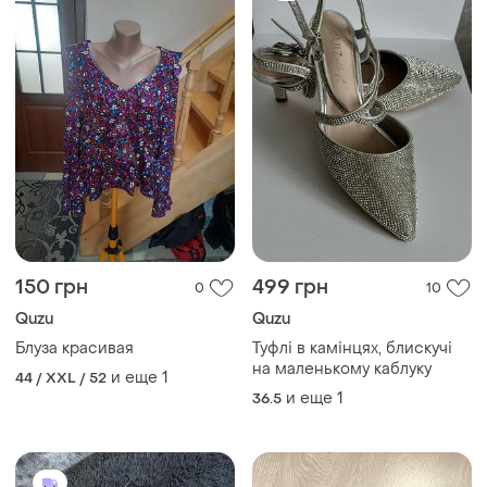
150 грн
499 грн
0
10
Quzu
Quzu
Блуза красивая
Туфлі в камінцях, блискучі
на маленькому каблуку
и еще
1
44 / XXL / 52
и еще
1
36.5