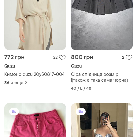
772 грн
800 грн
22
2
Quzu
Quzu
Кимоно quzu 20y50817-004
Сіра спідниця розмір
l(також є така сама чорна)
и еще
2
36
40 / L / 48