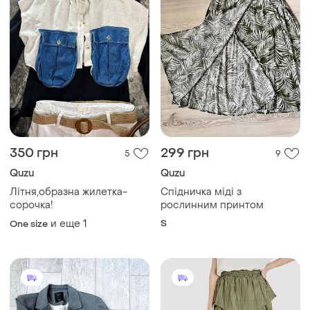
350 грн
299 грн
5
9
Quzu
Quzu
Літня,образна жилетка-
Спідничка міді з
сорочка!
рослинним принтом
и еще
1
S
One size