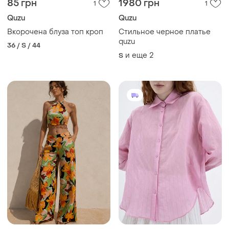
85 грн
1980 грн
1
1
Quzu
Quzu
Вкорочена блуза топ кроп
Стильное черное платье
quzu
36 / S / 44
и еще
2
S