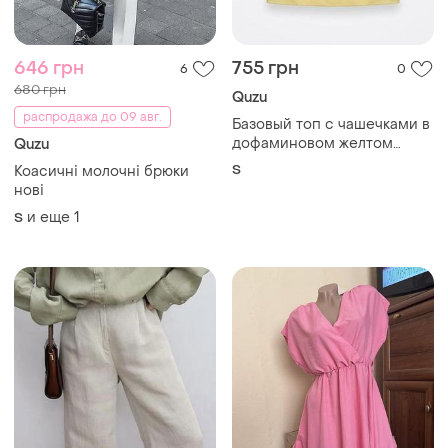
646 грн
755 грн
6
0
680 грн
Quzu
распродажа до 09 авг.
Базовый топ с чашечками в
дофаминовом желтом
Quzu
цвете
S
Коасичні молочні брюки
нові
и еще
1
S