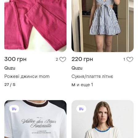
300 грн
220 грн
2
1
Quzu
Quzu
Рожеві джинси mom
Сукня/плаття літнє
27 / S
и еще
1
M